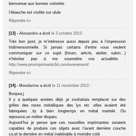
bienvenue aux bonnes volontés.
l’ébauche est visible sur ulule
Répondre ici
[13] -
Alexandre
a écrit
le 3 octobre 2013
:
Très bon post, je m’intéresse aussi depuis peu à l’impression
tridimensionnelle. Si jamais certains d’entre vous veulent
communiquer sur ce sujet (forum, article, atelier, salon…)
n’hésitez pas à me soumettre vos actualités :
http://www.priximprimante3d.com/evenement/
Répondre ici
[14] -
Mandarine
a écrit
le 11 novembre 2013
:
Bonjour,j
Il y a quelques années déjà ,je souhaitais remplacer sur des
grilles des roses métalliques des lys etc ,elles avaient été
fabriquées ,ily à bien longtemps en métal martelé. Ou
repousse,un métier disparu.
Aujourd’hui je pense que ces nouvelles imprimantes seraient
capables de produire ces objets avec l’avant dernière couche
cu,et la dernière en métal inaltérable à moindre coût .