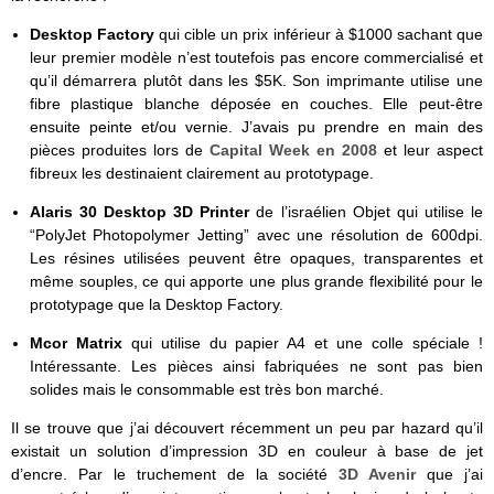
Desktop Factory
qui cible un prix inférieur à $1000 sachant que
leur premier modèle n’est toutefois pas encore commercialisé et
qu’il démarrera plutôt dans les $5K. Son imprimante utilise une
fibre plastique blanche déposée en couches. Elle peut-être
ensuite peinte et/ou vernie. J’avais pu prendre en main des
pièces produites lors de
Capital Week en 2008
et leur aspect
fibreux les destinaient clairement au prototypage.
Alaris 30 Desktop 3D Printer
de l’israélien Objet qui utilise le
“PolyJet Photopolymer Jetting” avec une résolution de 600dpi.
Les résines utilisées peuvent être opaques, transparentes et
même souples, ce qui apporte une plus grande flexibilité pour le
prototypage que la Desktop Factory.
Mcor Matrix
qui utilise du papier A4 et une colle spéciale !
Intéressante. Les pièces ainsi fabriquées ne sont pas bien
solides mais le consommable est très bon marché.
Il se trouve que j’ai découvert récemment un peu par hazard qu’il
existait un solution d’impression 3D en couleur à base de jet
d’encre. Par le truchement de la société
3D Avenir
que j’ai