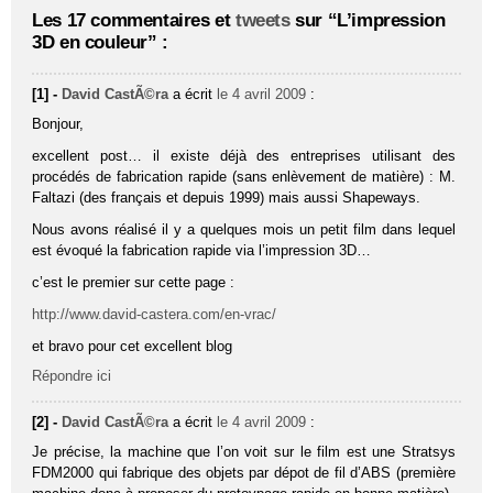
Les 17 commentaires et
tweets
sur “L’impression
3D en couleur” :
[1] -
David CastÃ©ra
a écrit
le 4 avril 2009
:
Bonjour,
excellent post… il existe déjà des entreprises utilisant des
procédés de fabrication rapide (sans enlèvement de matière) : M.
Faltazi (des français et depuis 1999) mais aussi Shapeways.
Nous avons réalisé il y a quelques mois un petit film dans lequel
est évoqué la fabrication rapide via l’impression 3D…
c’est le premier sur cette page :
http://www.david-castera.com/en-vrac/
et bravo pour cet excellent blog
Répondre ici
[2] -
David CastÃ©ra
a écrit
le 4 avril 2009
:
Je précise, la machine que l’on voit sur le film est une Stratsys
FDM2000 qui fabrique des objets par dépot de fil d’ABS (première