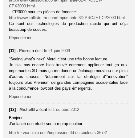
http://www.kallisto-tm.com/Imprimante-3D-PROJET-
CPX3000.html
– CP3000 pour les pièces de fonderie:
http://www.kallisto-tm.com/Imprimante-3D-PROJET-CP3000.html
Ce sont des technologies de production rapide qui ont déja
beaucoup de succès.
Répondre ici
[11] -
Pierre
a écrit
le 21 juin 2009
:
“Seeing what’s next” Merci c’est une très bonne lecture.
Je n’ai pas encore bien trouvé comment appliquer tout ça aux
imprimantes 3D mais ça me donne un éclairage nouveau sur plein
d’autres choses. Notamment sur la stratégie d'””innovation”
toujours plus Premium de grandes compagnies occidentales face
à la concurrence lowcost des pays émergents.
Répondre ici
[12] -
MichelB
a écrit
le 1 octobre 2012
:
Bonjour
J’ai lancé une étude sur la reprap couleur.
http://fr.vox.ulule.com/impression-3d-en-couleurs-3673/