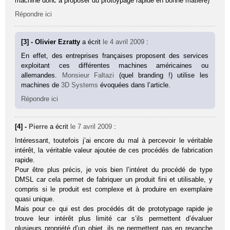
machine donc à proposer du protoypage rapide en bonne matière)
Répondre ici
[3] - Olivier Ezratty
a écrit
le 4 avril 2009
:
En effet, des entreprises françaises proposent des services
exploitant ces différentes machines américaines ou
allemandes.
Monsieur Faltazi
(quel branding !) utilise les
machines de
3D Systems
évoquées dans l’article.
Répondre ici
[4] -
Pierre
a écrit
le 7 avril 2009
:
Intéressant, toutefois j’ai encore du mal à percevoir le véritable
intérêt, la véritable valeur ajoutée de ces procédés de fabrication
rapide.
Pour être plus précis, je vois bien l’intéret du procédé de type
DMSL car cela permet de fabriquer un produit fini et utilisable, y
compris si le produit est complexe et à produire en exemplaire
quasi unique.
Mais pour ce qui est des procédés dit de prototypage rapide je
trouve leur intérêt plus limité car s’ils permettent d’évaluer
plusieurs propriété d’un objet, ils ne permettent pas en revanche