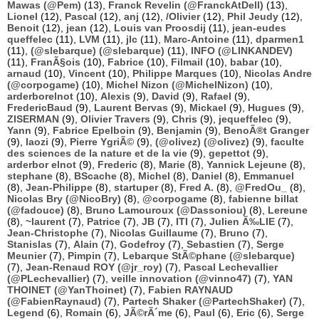
Mawas (@Pem)
(13),
Franck Revelin (@FranckAtDell)
(13),
Lionel
(12),
Pascal
(12),
anj
(12),
/Olivier
(12),
Phil Jeudy
(12),
Benoit
(12),
jean
(12),
Louis van Proosdij
(11),
jean-eudes
queffelec
(11),
LVM
(11),
jlc
(11),
Marc-Antoine
(11),
dparmen1
(11),
(@slebarque) (@slebarque)
(11),
INFO (@LINKANDEV)
(11),
FranÃ§ois
(10),
Fabrice
(10),
Filmail
(10),
babar
(10),
arnaud
(10),
Vincent
(10),
Philippe Marques
(10),
Nicolas Andre
(@corpogame)
(10),
Michel Nizon (@MichelNizon)
(10),
arderborelnot
(10),
Alexis
(9),
David
(9),
Rafael
(9),
FredericBaud
(9),
Laurent Bervas
(9),
Mickael
(9),
Hugues
(9),
ZISERMAN
(9),
Olivier Travers
(9),
Chris
(9),
jequeffelec
(9),
Yann
(9),
Fabrice Epelboin
(9),
Benjamin
(9),
BenoÃ®t Granger
(9),
laozi
(9),
Pierre YgriÃ©
(9),
(@olivez) (@olivez)
(9),
faculte
des sciences de la nature et de la vie
(9),
gepettot
(9),
arderbor elnot
(9),
Frederic
(8),
Marie
(8),
Yannick Lejeune
(8),
stephane
(8),
BScache
(8),
Michel
(8),
Daniel
(8),
Emmanuel
(8),
Jean-Philippe
(8),
startuper
(8),
Fred A.
(8),
@FredOu_
(8),
Nicolas Bry (@NicoBry)
(8),
@corpogame
(8),
fabienne billat
(@fadouce)
(8),
Bruno Lamouroux (@Dassoniou)
(8),
Lereune
(8),
~laurent
(7),
Patrice
(7),
JB
(7),
ITI
(7),
Julien Ã‰LIE
(7),
Jean-Christophe
(7),
Nicolas Guillaume
(7),
Bruno
(7),
Stanislas
(7),
Alain
(7),
Godefroy
(7),
Sebastien
(7),
Serge
Meunier
(7),
Pimpin
(7),
Lebarque StÃ©phane (@slebarque)
(7),
Jean-Renaud ROY (@jr_roy)
(7),
Pascal Lechevallier
(@PLechevallier)
(7),
veille innovation (@vinno47)
(7),
YAN
THOINET (@YanThoinet)
(7),
Fabien RAYNAUD
(@FabienRaynaud)
(7),
Partech Shaker (@PartechShaker)
(7),
Legend
(6),
Romain
(6),
JÃ©rÃ´me
(6),
Paul
(6),
Eric
(6),
Serge