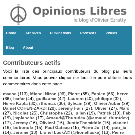
Home
Archives
Publications
Podcasts
Videos
Blog
About
Contributeurs actifs
Voici la liste des principaux contributeurs du blog par leurs
commentaires. Vous pouvez cliquer sur leur lien pour obtenir leurs
commentaires dans cette page :
macha
(113),
Michel Nizon
(96),
Pierre
(85),
Fabien
(66),
herve
(66),
leafar
(44),
guillaume
(42),
Laurent
(40),
philippe
(32),
Herve Kabla
(30),
rthomas
(30),
Sylvain
(29),
Olivier Auber
(29),
Daniel COHEN-ZARDI
(28),
Jeremy Fain
(27),
Olivier
(27),
Marc
(27),
Nicolas
(25),
Christophe
(22),
julien
(19),
Patrick
(19),
Fab
(19),
jmplanche
(17),
Arnaud@Thurudev (@arnaud_thurudev)
(17),
Jeremy
(16),
OlivierJ
(16),
JustinThemiddle
(16),
vicnent
(16),
bobonofx
(15),
Paul Gateau
(15),
Pierre Jol
(14),
patr_ix
(14),
Jerome
(13),
Lionel LaskÃ© (@lionellaske)
(13),
Pierre