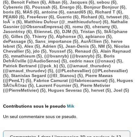
(6),
Benoit Felten
(6),
Alban
(6),
Jacques
(6),
sebou
(6),
Cybereric
(6),
Poussah
(6),
Energo
(6),
Bonjour Bonjour
(6),
boris
(6),
MAS
(6),
antoine
(6),
canard65
(6),
Richard T
(6),
PEAI60
(6),
Free4ever
(6),
Guerric
(6),
Richard
(6),
tvtweet
(6),
loÃ¯c
(6),
Matthieu Dufour (@_matthieudufour)
(6),
Nathalie
Gasnier (@ObservaEmpresa)
(6),
romu
(6),
cheramy
(6),
Jasontrisy
(6),
EtienneL
(5),
DJM
(5),
Tristan
(5),
StÃ©phane
(5),
Gilles
(5),
Thierry
(5),
Alphonse
(5),
apbianco
(5),
dePassage
(5),
Sans_importance
(5),
AurÃ©lien
(5),
herve
lebret
(5),
Alex
(5),
Adrien
(5),
Jean-Denis
(5),
NM
(5),
Nicolas
Chevallier
(5),
jdo
(5),
Youssef
(5),
Renaud
(5),
Alain Raynaud
(5),
mmathieum
(5),
(@bvanryb) (@bvanryb)
(5),
Boris
DefrÃ©ville (@AudioSense)
(5),
cedric naux (@cnaux)
(5),
Patrick Bertrand (@pck_b)
(5),
(@arnaud_thurudev)
(@arnaud_thurudev)
(5),
(@PLechevallier) (@PLechevallier)
(5),
Stanislas Segard (@El_Stanou)
(5),
Pierre Mawas
(@PemLT)
(5),
Fabrice Camurat (@fabricecamurat)
(5),
Hugues
SÃ©vÃ©rac
(5),
Laurent Fournier
(5),
Pierre Metivier
(@PierreMetivier)
(5),
Hugues Severac
(5),
hervet
(5),
Joel
(5)
Contributions sous le pseudo
Mik
Un seul commentaire sous ce pseudo.