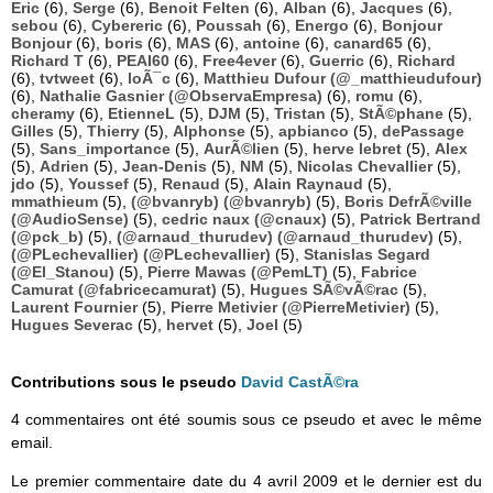
Eric
(6),
Serge
(6),
Benoit Felten
(6),
Alban
(6),
Jacques
(6),
sebou
(6),
Cybereric
(6),
Poussah
(6),
Energo
(6),
Bonjour
Bonjour
(6),
boris
(6),
MAS
(6),
antoine
(6),
canard65
(6),
Richard T
(6),
PEAI60
(6),
Free4ever
(6),
Guerric
(6),
Richard
(6),
tvtweet
(6),
loÃ¯c
(6),
Matthieu Dufour (@_matthieudufour)
(6),
Nathalie Gasnier (@ObservaEmpresa)
(6),
romu
(6),
cheramy
(6),
EtienneL
(5),
DJM
(5),
Tristan
(5),
StÃ©phane
(5),
Gilles
(5),
Thierry
(5),
Alphonse
(5),
apbianco
(5),
dePassage
(5),
Sans_importance
(5),
AurÃ©lien
(5),
herve lebret
(5),
Alex
(5),
Adrien
(5),
Jean-Denis
(5),
NM
(5),
Nicolas Chevallier
(5),
jdo
(5),
Youssef
(5),
Renaud
(5),
Alain Raynaud
(5),
mmathieum
(5),
(@bvanryb) (@bvanryb)
(5),
Boris DefrÃ©ville
(@AudioSense)
(5),
cedric naux (@cnaux)
(5),
Patrick Bertrand
(@pck_b)
(5),
(@arnaud_thurudev) (@arnaud_thurudev)
(5),
(@PLechevallier) (@PLechevallier)
(5),
Stanislas Segard
(@El_Stanou)
(5),
Pierre Mawas (@PemLT)
(5),
Fabrice
Camurat (@fabricecamurat)
(5),
Hugues SÃ©vÃ©rac
(5),
Laurent Fournier
(5),
Pierre Metivier (@PierreMetivier)
(5),
Hugues Severac
(5),
hervet
(5),
Joel
(5)
Contributions sous le pseudo
David CastÃ©ra
4 commentaires ont été soumis sous ce pseudo et avec le même
email.
Le premier commentaire date du 4 avril 2009 et le dernier est du