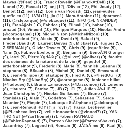
Mawas (@Pem)
(13),
Franck Revelin (@FranckAtDell)
(13),
Lionel
(12),
Pascal
(12),
anj
(12),
/Olivier
(12),
Phil Jeudy
(12),
Benoit
(12),
jean
(12),
Louis van Proosdij
(11),
jean-eudes
queffelec
(11),
LVM
(11),
jlc
(11),
Marc-Antoine
(11),
dparmen1
(11),
(@slebarque) (@slebarque)
(11),
INFO (@LINKANDEV)
(11),
FranÃ§ois
(10),
Fabrice
(10),
Filmail
(10),
babar
(10),
arnaud
(10),
Vincent
(10),
Philippe Marques
(10),
Nicolas Andre
(@corpogame)
(10),
Michel Nizon (@MichelNizon)
(10),
arderborelnot
(10),
Alexis
(9),
David
(9),
Rafael
(9),
FredericBaud
(9),
Laurent Bervas
(9),
Mickael
(9),
Hugues
(9),
ZISERMAN
(9),
Olivier Travers
(9),
Chris
(9),
jequeffelec
(9),
Yann
(9),
Fabrice Epelboin
(9),
Benjamin
(9),
BenoÃ®t Granger
(9),
laozi
(9),
Pierre YgriÃ©
(9),
(@olivez) (@olivez)
(9),
faculte
des sciences de la nature et de la vie
(9),
gepettot
(9),
arderbor elnot
(9),
Frederic
(8),
Marie
(8),
Yannick Lejeune
(8),
stephane
(8),
BScache
(8),
Michel
(8),
Daniel
(8),
Emmanuel
(8),
Jean-Philippe
(8),
startuper
(8),
Fred A.
(8),
@FredOu_
(8),
Nicolas Bry (@NicoBry)
(8),
@corpogame
(8),
fabienne billat
(@fadouce)
(8),
Bruno Lamouroux (@Dassoniou)
(8),
Lereune
(8),
~laurent
(7),
Patrice
(7),
JB
(7),
ITI
(7),
Julien Ã‰LIE
(7),
Jean-Christophe
(7),
Nicolas Guillaume
(7),
Bruno
(7),
Stanislas
(7),
Alain
(7),
Godefroy
(7),
Sebastien
(7),
Serge
Meunier
(7),
Pimpin
(7),
Lebarque StÃ©phane (@slebarque)
(7),
Jean-Renaud ROY (@jr_roy)
(7),
Pascal Lechevallier
(@PLechevallier)
(7),
veille innovation (@vinno47)
(7),
YAN
THOINET (@YanThoinet)
(7),
Fabien RAYNAUD
(@FabienRaynaud)
(7),
Partech Shaker (@PartechShaker)
(7),
Jasontrisy
(7),
Legend
(6),
Romain
(6),
JÃ©rÃ´me
(6),
Paul
(6),