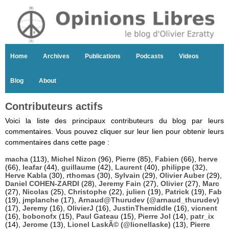
Home
Archives
Publications
Podcasts
Videos
Blog
About
Contributeurs actifs
Voici la liste des principaux contributeurs du blog par leurs
commentaires. Vous pouvez cliquer sur leur lien pour obtenir leurs
commentaires dans cette page :
macha
(113),
Michel Nizon
(96),
Pierre
(85),
Fabien
(66),
herve
(66),
leafar
(44),
guillaume
(42),
Laurent
(40),
philippe
(32),
Herve Kabla
(30),
rthomas
(30),
Sylvain
(29),
Olivier Auber
(29),
Daniel COHEN-ZARDI
(28),
Jeremy Fain
(27),
Olivier
(27),
Marc
(27),
Nicolas
(25),
Christophe
(22),
julien
(19),
Patrick
(19),
Fab
(19),
jmplanche
(17),
Arnaud@Thurudev (@arnaud_thurudev)
(17),
Jeremy
(16),
OlivierJ
(16),
JustinThemiddle
(16),
vicnent
(16),
bobonofx
(15),
Paul Gateau
(15),
Pierre Jol
(14),
patr_ix
(14),
Jerome
(13),
Lionel LaskÃ© (@lionellaske)
(13),
Pierre