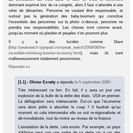
dominant exprimé lors de ce congrès, alors il faut s’attendre à une
série de désastres. Personne ne voulant être responsable, et
surtout pas la génération des baby-boomers qui constitue
l’essentiels des personnes sur la photo ci-dessus, personne ne
prendra ses responsabilités. Les choses iront comme avant,
jusqu’au moment où planète et peuples n’en pourront plus.
Il y a des lucides comme Dave
(
http://peakwatch.typepad.com/peak_watch/2009/08/the-
incredible-shrinking-boomer-economy.html
), mais ils sont
malheureusement totalement pessimistes.
Répondre ici
[1.1] - Olivier Ezratty
a répondu
le 5 septembre 2009
:
Très intéressant ce lien. En fait, il y aura un jour une
explosion de la bulle de la dette des états. USA en premier.
La déflagration sera intéressante. Est-ce que l’économie
sera alors prête à absorber le coup ? Il faudrait qu’au
moment où cela interviendra elle se soit re-régionalisée et
dé-mondialisée, tout du moins au niveau de la finance.
L’annulation de la dette, cela existe. Par exemple, un pays
d’Afrique peut voir une partie de sa dette vis à vis des