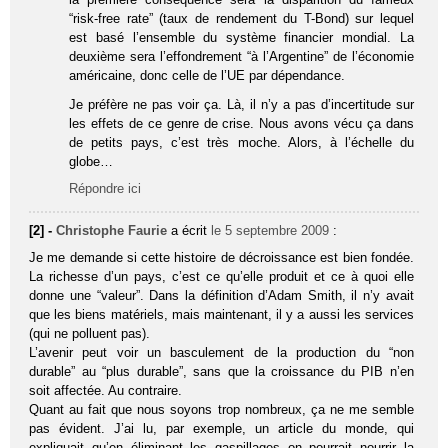
“risk-free rate” (taux de rendement du T-Bond) sur lequel
est basé l’ensemble du système financier mondial. La
deuxième sera l’effondrement “à l’Argentine” de l’économie
américaine, donc celle de l’UE par dépendance.
Je préfère ne pas voir ça. Là, il n’y a pas d’incertitude sur
les effets de ce genre de crise. Nous avons vécu ça dans
de petits pays, c’est très moche. Alors, à l’échelle du
globe…
Répondre ici
[2] -
Christophe Faurie
a écrit
le 5 septembre 2009
:
Je me demande si cette histoire de décroissance est bien fondée.
La richesse d’un pays, c’est ce qu’elle produit et ce à quoi elle
donne une “valeur”. Dans la définition d’Adam Smith, il n’y avait
que les biens matériels, mais maintenant, il y a aussi les services
(qui ne polluent pas).
L’avenir peut voir un basculement de la production du “non
durable” au “plus durable”, sans que la croissance du PIB n’en
soit affectée. Au contraire.
Quant au fait que nous soyons trop nombreux, ça ne me semble
pas évident. J’ai lu, par exemple, un article du monde, qui
expliquait qu’en éliminant les gaspillages on pourrait nourrir la