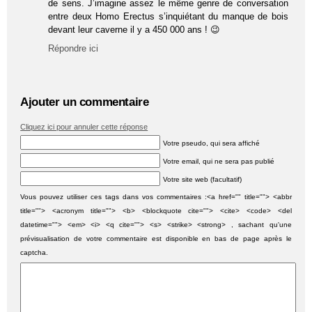
de sens. J’imagine assez le même genre de conversation
entre deux Homo Erectus s’inquiétant du manque de bois
devant leur caverne il y a 450 000 ans ! 😉
Répondre ici
Ajouter un commentaire
Cliquez ici pour annuler cette réponse
Votre pseudo, qui sera affiché
Votre email, qui ne sera pas publié
Votre site web (facultatif)
Vous pouvez utiliser ces tags dans vos commentaires :<a href="" title=""> <abbr
title=""> <acronym title=""> <b> <blockquote cite=""> <cite> <code> <del
datetime=""> <em> <i> <q cite=""> <s> <strike> <strong> , sachant qu'une
prévisualisation de votre commentaire est disponible en bas de page après le
captcha.