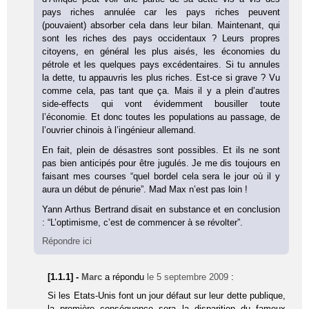
pays riches annulée car les pays riches peuvent
(pouvaient) absorber cela dans leur bilan. Maintenant, qui
sont les riches des pays occidentaux ? Leurs propres
citoyens, en général les plus aisés, les économies du
pétrole et les quelques pays excédentaires. Si tu annules
la dette, tu appauvris les plus riches. Est-ce si grave ? Vu
comme cela, pas tant que ça. Mais il y a plein d’autres
side-effects qui vont évidemment bousiller toute
l’économie. Et donc toutes les populations au passage, de
l’ouvrier chinois à l’ingénieur allemand.
En fait, plein de désastres sont possibles. Et ils ne sont
pas bien anticipés pour être jugulés. Je me dis toujours en
faisant mes courses “quel bordel cela sera le jour où il y
aura un début de pénurie”. Mad Max n’est pas loin !
Yann Arthus Bertrand disait en substance et en conclusion
: “L’optimisme, c’est de commencer à se révolter”.
Répondre ici
[1.1.1] -
Marc
a répondu
le 5 septembre 2009
:
Si les Etats-Unis font un jour défaut sur leur dette publique,
la première conséquence sera la disparition du fameux