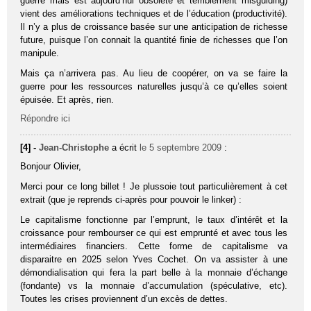
guerre mais est aujourd’hui obsolète et terriblement misguiding)
vient des améliorations techniques et de l’éducation (productivité).
Il n’y a plus de croissance basée sur une anticipation de richesse
future, puisque l’on connait la quantité finie de richesses que l’on
manipule.
Mais ça n’arrivera pas. Au lieu de coopérer, on va se faire la
guerre pour les ressources naturelles jusqu’à ce qu’elles soient
épuisée. Et après, rien.
Répondre ici
[4] -
Jean-Christophe
a écrit
le 5 septembre 2009
:
Bonjour Olivier,
Merci pour ce long billet ! Je plussoie tout particulièrement à cet
extrait (que je reprends ci-après pour pouvoir le linker) :
Le capitalisme fonctionne par l’emprunt, le taux d’intérêt et la
croissance pour rembourser ce qui est emprunté et avec tous les
intermédiaires financiers. Cette forme de capitalisme va
disparaitre en 2025 selon Yves Cochet. On va assister à une
démondialisation qui fera la part belle à la monnaie d’échange
(fondante) vs la monnaie d’accumulation (spéculative, etc).
Toutes les crises proviennent d’un excès de dettes.