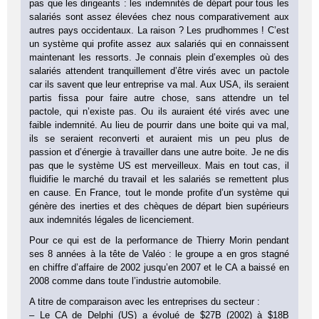
pas que les dirigeants : les indemnités de départ pour tous les
salariés sont assez élevées chez nous comparativement aux
autres pays occidentaux. La raison ? Les prudhommes ! C’est
un système qui profite assez aux salariés qui en connaissent
maintenant les ressorts. Je connais plein d’exemples où des
salariés attendent tranquillement d’être virés avec un pactole
car ils savent que leur entreprise va mal. Aux USA, ils seraient
partis fissa pour faire autre chose, sans attendre un tel
pactole, qui n’existe pas. Ou ils auraient été virés avec une
faible indemnité. Au lieu de pourrir dans une boite qui va mal,
ils se seraient reconverti et auraient mis un peu plus de
passion et d’énergie à travailler dans une autre boite. Je ne dis
pas que le système US est merveilleux. Mais en tout cas, il
fluidifie le marché du travail et les salariés se remettent plus
en cause. En France, tout le monde profite d’un système qui
génère des inerties et des chèques de départ bien supérieurs
aux indemnités légales de licenciement.
Pour ce qui est de la performance de Thierry Morin pendant
ses 8 années à la tête de Valéo : le groupe a en gros stagné
en chiffre d’affaire de 2002 jusqu’en 2007 et le CA a baissé en
2008 comme dans toute l’industrie automobile.
A titre de comparaison avec les entreprises du secteur :
– Le CA de Delphi (US) a évolué de $27B (2002) à $18B