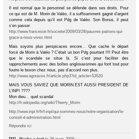
Il est normal que le personnel se défende dans ses droits. Pour
ce qui est de M. Morin de Valéo, il a suffisamment gagné d’argent
comme cela depuis qu’il est Pdg de Valéo. Son Bonus, il peut
s’en passer.
http://www.francesoir.fr/societe/2009/03/28/pauvres-patrons-qui-
grace-a-nous-vivez.html
Mais soyons plus perspicaces encore… Que cache le départ
forcé de Morin à Valéo ? C’était un bon Pdg pourtant !!!! Peut être
que le scandale se situe là. Si c’est pour faciliter des
rapprochements avec des boîtes anglosaxonnes qui font tout pour
foutre le boxon chez nous, pas d’accord non plus.
http://www.agoravox.fr/article.php3?id_article=53520
MAIS VOUS SAVIEZ QUE MORIN EST AUSSI PRESIDENT DE
L’INPI ????
Mon dieu… quel scandal
http://fr.wikipedia.org/wiki/Thierry_Morin
http://www.inpi.fr/fr/l-inpi/qui-sommes-nous/notre-organisation/le-
conseil-d-administration.html
Répondre ici
[11] -
Macha
a écrit
le 28 mars 2009
: