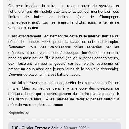
On peut imaginer la suite… la refonte totale du système et
l’effondrement du modèle capitaliste actuel qui montre bien ces
limites de bulles en bulles… (pas de Champagne
malheureusement). Car les emprunts d’Etat aussi à terme ne
vaudront plus rien.
C’est effectivement l’éclatement de cette bulle internet ridicule du
début des années 2000 qui est la cause de cette catastrophe.
Souvenez vous des valorisations folles espérées par les
créateurs et les investisseurs à l’époque. Une économie virtuelle
prise en main par les “fils à papa” (les vieux papas conservateurs,
eux, faisaient un peu la gueule car leur vieillle économie en
prenait un coup avec ces jeunes loups de la nouvelle économie).
L’ouvrier de base, lui, il s’est fait bien avoir.
Il va falloir travailler maintenant, arrêter les business modèle de
m….e. Mais au lieu de cela, il y a encore des créateurs de
startups du net qui espèrent générer du chiffre d’affaires dans 5
ans si tout va bien… Allez, arrêtez de rêver et pensez surtout à
créer de vrais emplois en France.
Répondre ici
[18] - Olivier Ezratty
a écrit
le 30 mars 2009
: