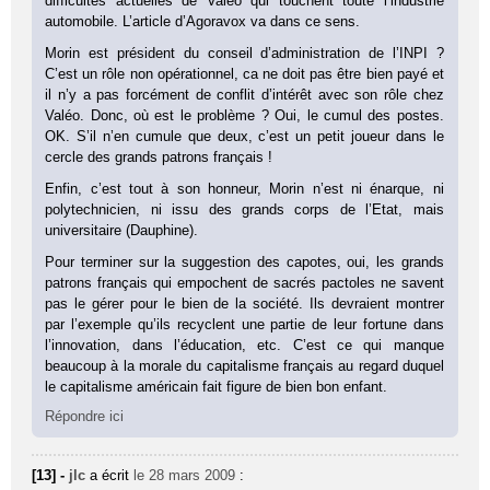
difficultés actuelles de Valéo qui touchent toute l’industrie
automobile. L’article d’Agoravox va dans ce sens.
Morin est président du conseil d’administration de l’INPI ?
C’est un rôle non opérationnel, ca ne doit pas être bien payé et
il n’y a pas forcément de conflit d’intérêt avec son rôle chez
Valéo. Donc, où est le problème ? Oui, le cumul des postes.
OK. S’il n’en cumule que deux, c’est un petit joueur dans le
cercle des grands patrons français !
Enfin, c’est tout à son honneur, Morin n’est ni énarque, ni
polytechnicien, ni issu des grands corps de l’Etat, mais
universitaire (Dauphine).
Pour terminer sur la suggestion des capotes, oui, les grands
patrons français qui empochent de sacrés pactoles ne savent
pas le gérer pour le bien de la société. Ils devraient montrer
par l’exemple qu’ils recyclent une partie de leur fortune dans
l’innovation, dans l’éducation, etc. C’est ce qui manque
beaucoup à la morale du capitalisme français au regard duquel
le capitalisme américain fait figure de bien bon enfant.
Répondre ici
[13] -
jlc
a écrit
le 28 mars 2009
: