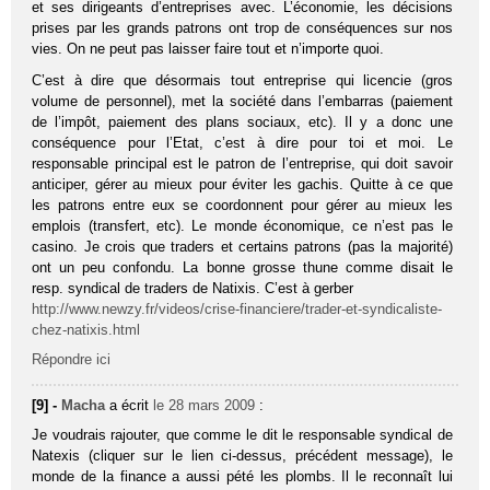
et ses dirigeants d’entreprises avec. L’économie, les décisions
prises par les grands patrons ont trop de conséquences sur nos
vies. On ne peut pas laisser faire tout et n’importe quoi.
C’est à dire que désormais tout entreprise qui licencie (gros
volume de personnel), met la société dans l’embarras (paiement
de l’impôt, paiement des plans sociaux, etc). Il y a donc une
conséquence pour l’Etat, c’est à dire pour toi et moi. Le
responsable principal est le patron de l’entreprise, qui doit savoir
anticiper, gérer au mieux pour éviter les gachis. Quitte à ce que
les patrons entre eux se coordonnent pour gérer au mieux les
emplois (transfert, etc). Le monde économique, ce n’est pas le
casino. Je crois que traders et certains patrons (pas la majorité)
ont un peu confondu. La bonne grosse thune comme disait le
resp. syndical de traders de Natixis. C’est à gerber
http://www.newzy.fr/videos/crise-financiere/trader-et-syndicaliste-
chez-natixis.html
Répondre ici
[9] -
Macha
a écrit
le 28 mars 2009
:
Je voudrais rajouter, que comme le dit le responsable syndical de
Natexis (cliquer sur le lien ci-dessus, précédent message), le
monde de la finance a aussi pété les plombs. Il le reconnaît lui