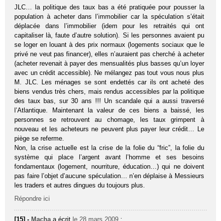
JLC… la politique des taux bas a été pratiquée pour pousser la
population à acheter dans l’immobilier car la spéculation s’était
déplacée dans l’immobilier (idem pour les retraités qui ont
capitaliser là, faute d’autre solution). Si les personnes avaient pu
se loger en louant à des prix normaux (logements sociaux que le
privé ne veut pas financer), elles n’auraient pas cherché à acheter
(acheter revenait à payer des mensualités plus basses qu’un loyer
avec un crédit accessible). Ne mélangez pas tout vous nous plus
M. JLC. Les ménages se sont endettés car ils ont acheté des
biens vendus très chers, mais rendus accessibles par la politique
des taux bas, sur 30 ans !!! Un scandale qui a aussi traversé
l’Atlantique. Maintenant la valeur de ces biens a baissé, les
personnes se retrouvent au chomage, les taux grimpent à
nouveau et les acheteurs ne peuvent plus payer leur crédit… Le
piège se referme.
Non, la crise actuelle est la crise de la folie du “fric”, la folie du
système qui place l’argent avant l’homme et ses besoins
fondamentaux (logement, nourriture, éducation…) qui ne doivent
pas faire l’objet d’aucune spéculation… n’en déplaise à Messieurs
les traders et autres dingues du toujours plus.
Répondre ici
[15] -
Macha
a écrit
le 28 mars 2009
: