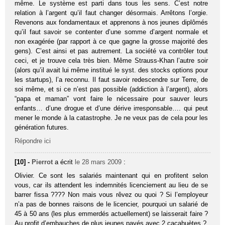
même. Le système est parti dans tous les sens. C’est notre
relation à l’argent qu’il faut changer désormais. Arrêtons l’orgie.
Revenons aux fondamentaux et apprenons à nos jeunes diplômés
qu’il faut savoir se contenter d’une somme d’argent normale et
non exagérée (par rapport à ce que gagne la grosse majorité des
gens). C’est ainsi et pas autrement. La société va contrôler tout
ceci, et je trouve cela très bien. Même Strauss-Khan l’autre soir
(alors qu’il avait lui même institué le syst. des stocks options pour
les startups), l’a reconnu. Il faut savoir redescendre sur Terre, de
soi même, et si ce n’est pas possible (addiction à l’argent), alors
“papa et maman” vont faire le nécessaire pour sauver leurs
enfants… d’une drogue et d’une dérive irresponsable…. qui peut
mener le monde à la catastrophe. Je ne veux pas de cela pour les
génération futures.
Répondre ici
[10] -
Pierrot
a écrit
le 28 mars 2009
:
Olivier. Ce sont les salariés maintenant qui en profitent selon
vous, car ils attendent les indemnités licenciement au lieu de se
barrer fissa ???? Non mais vous rêvez ou quoi ? Si l’employeur
n’a pas de bonnes raisons de le licencier, pourquoi un salarié de
45 à 50 ans (les plus emmerdés actuellement) se laisserait faire ?
Au profit d’embauches de plus jeunes payés avec 2 cacahuètes ?