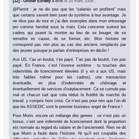
[12] - Olivier Ezratty
a écrit
le 28 mars 2009
:
@Pierrot : je ne dis pas que les “salariés en profitent” mais
que certains savent bien jouer du système à leur avantage. Je
ne rêve pas du tout et j’ai des exemples dans mon entourage
pro comme familial sous la main. Cela concerne surtout les
cadres qui jouent la montre au lieu de se bouger, de se
remettre en cause, de se former, etc. Mon histoire ne
correspond pas non plus au cas des anciens remplacés par
des jeunes puisque je parlais d’entreprises en déclin !
Aux US, t’as un boulot, t’es payé. T’as pas de boulot, t’es pas
payé. En France, c’est l’inverse extrême : tu touches des
indemnités de licenciement élevées (il y en a aux US, mais
très faibles même pour les cadres), une transaction
éventuelle, en plus d’indemnités de chômage et
éventuellement de services d’outplacement. Ca se cumule pas
mal et chacun sait que cela réduit la fluidité du marché du
travail, y compris hors crise. Ce n’est pas pour rien que l’on dit
que les ASSEDIC sont le premier business angel de France !
Pour Morin, encore un mélange des genres : ce n’est pas un
bonus, c’est une indemnité de licenciement dont la proportion
est normale au regard du salaire et de l’ancienneté. Rien ne dit
que Morin a fauté dans l’histoire. Ni qu’il est coupable des