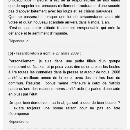
philosophique majeure. Il est de la responsabilité de nos élites
que de rappeler les principes réellement structurants d’une société
pas d’aboyer bêtement avec les loups et les chiens sauvages.
Que se passera-t-il lorsque une loi de cirsconstance aura été
votée et qu’un nouveau scandale arrivera dans 6 mois, 1 an.
N’est-ce pas cette attitude totalement irresponsable qui crée la
défiance et le sentiment d’impunité.
Répondre ici
[5] -
lezardbreton
a écrit
le 27 mars 2009
:
Personellement, je suis dans une petite filiale d’un groupe
concurrent de Natixis, et je peux vous dire qu’on a bien les boules
à lire toutes les conneries dans la presse et autour de nous. 2008
a été la meilleure année de la boite, avec des chiffres hors du
commun. Résultat : bonus même inférieurs à ceux de Natixis
parce qu’une des maisons-mères a été aidé (tu parles d’une aide
en plus) par l’état.
De quoi bien démotiver : au final, ça sert à quoi de bien bosser ?
Il existe toujours une bonne raison pour ne pas en être
récompensé…
Répondre ici