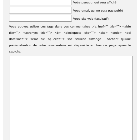
Votre pseudo, qui sera affiché
Votre email, qui ne sera pas publié
Votre site web (facultatif)
Vous pouvez utiliser ces tags dans vos commentaires :<a href="" title=""> <abbr
title=""> <acronym title=""> <b> <blockquote cite=""> <cite> <code> <del
datetime=""> <em> <i> <q cite=""> <s> <strike> <strong> , sachant qu'une
prévisualisation de votre commentaire est disponible en bas de page après le
captcha.