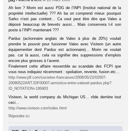
Ah bon ? Morin est aussi PDG de l’INPI (Institut national de la
propriété intellectuelle) ??? Ah ba on comprend mieux pourquoi
Sarko n’est pas content… Ca veut peut être dire que Valeo a
déposé beaucoup de brevets aussi… Mais conservera t-il son
poste à l’INPI maintenant ???
Pardus (actionnaire anglais de Valeo à plus de 20%) voulait
prendre le pouvoir pour fusionner Valeo avec Visteon (un autre
équipementier dont Pardus est actionnaire)… Morin ne voulait
pas. car là aussi, cela va signifier des suppressions d’emplois
encore plus grosses à l’avenir.
Finalement cette affaire ressemble au scandale des FCPI que
vous nous indiquiez récemment : spoliation, revente, fusion etc…
http://www.jdf.com/societes-francaises/2008/05/22/02007-
20080522ARTJDF00007-armistice-entre-valeoet-pardus.php?
ID_NOTATION=195903
Visteon, la world company du Michigan US… rôde derrière tout
ceci…
http://www.visteon.com/index.html
Répondre ici