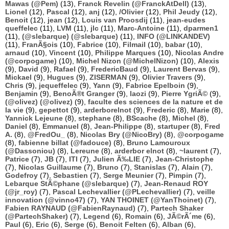
Mawas (@Pem)
(13),
Franck Revelin (@FranckAtDell)
(13),
Lionel
(12),
Pascal
(12),
anj
(12),
/Olivier
(12),
Phil Jeudy
(12),
Benoit
(12),
jean
(12),
Louis van Proosdij
(11),
jean-eudes
queffelec
(11),
LVM
(11),
jlc
(11),
Marc-Antoine
(11),
dparmen1
(11),
(@slebarque) (@slebarque)
(11),
INFO (@LINKANDEV)
(11),
FranÃ§ois
(10),
Fabrice
(10),
Filmail
(10),
babar
(10),
arnaud
(10),
Vincent
(10),
Philippe Marques
(10),
Nicolas Andre
(@corpogame)
(10),
Michel Nizon (@MichelNizon)
(10),
Alexis
(9),
David
(9),
Rafael
(9),
FredericBaud
(9),
Laurent Bervas
(9),
Mickael
(9),
Hugues
(9),
ZISERMAN
(9),
Olivier Travers
(9),
Chris
(9),
jequeffelec
(9),
Yann
(9),
Fabrice Epelboin
(9),
Benjamin
(9),
BenoÃ®t Granger
(9),
laozi
(9),
Pierre YgriÃ©
(9),
(@olivez) (@olivez)
(9),
faculte des sciences de la nature et de
la vie
(9),
gepettot
(9),
arderborelnot
(9),
Frederic
(8),
Marie
(8),
Yannick Lejeune
(8),
stephane
(8),
BScache
(8),
Michel
(8),
Daniel
(8),
Emmanuel
(8),
Jean-Philippe
(8),
startuper
(8),
Fred
A.
(8),
@FredOu_
(8),
Nicolas Bry (@NicoBry)
(8),
@corpogame
(8),
fabienne billat (@fadouce)
(8),
Bruno Lamouroux
(@Dassoniou)
(8),
Lereune
(8),
arderbor elnot
(8),
~laurent
(7),
Patrice
(7),
JB
(7),
ITI
(7),
Julien Ã‰LIE
(7),
Jean-Christophe
(7),
Nicolas Guillaume
(7),
Bruno
(7),
Stanislas
(7),
Alain
(7),
Godefroy
(7),
Sebastien
(7),
Serge Meunier
(7),
Pimpin
(7),
Lebarque StÃ©phane (@slebarque)
(7),
Jean-Renaud ROY
(@jr_roy)
(7),
Pascal Lechevallier (@PLechevallier)
(7),
veille
innovation (@vinno47)
(7),
YAN THOINET (@YanThoinet)
(7),
Fabien RAYNAUD (@FabienRaynaud)
(7),
Partech Shaker
(@PartechShaker)
(7),
Legend
(6),
Romain
(6),
JÃ©rÃ´me
(6),
Paul
(6),
Eric
(6),
Serge
(6),
Benoit Felten
(6),
Alban
(6),