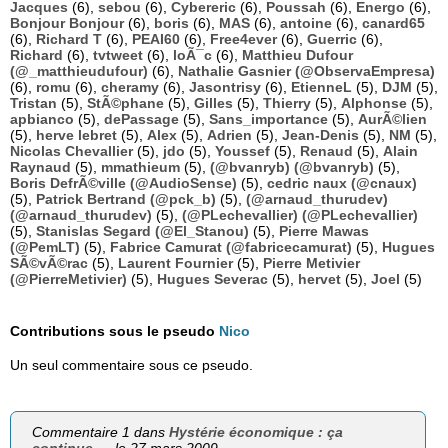
Jacques
(6),
sebou
(6),
Cybereric
(6),
Poussah
(6),
Energo
(6),
Bonjour Bonjour
(6),
boris
(6),
MAS
(6),
antoine
(6),
canard65
(6),
Richard T
(6),
PEAI60
(6),
Free4ever
(6),
Guerric
(6),
Richard
(6),
tvtweet
(6),
loÃ¯c
(6),
Matthieu Dufour
(@_matthieudufour)
(6),
Nathalie Gasnier (@ObservaEmpresa)
(6),
romu
(6),
cheramy
(6),
Jasontrisy
(6),
EtienneL
(5),
DJM
(5),
Tristan
(5),
StÃ©phane
(5),
Gilles
(5),
Thierry
(5),
Alphonse
(5),
apbianco
(5),
dePassage
(5),
Sans_importance
(5),
AurÃ©lien
(5),
herve lebret
(5),
Alex
(5),
Adrien
(5),
Jean-Denis
(5),
NM
(5),
Nicolas Chevallier
(5),
jdo
(5),
Youssef
(5),
Renaud
(5),
Alain
Raynaud
(5),
mmathieum
(5),
(@bvanryb) (@bvanryb)
(5),
Boris DefrÃ©ville (@AudioSense)
(5),
cedric naux (@cnaux)
(5),
Patrick Bertrand (@pck_b)
(5),
(@arnaud_thurudev)
(@arnaud_thurudev)
(5),
(@PLechevallier) (@PLechevallier)
(5),
Stanislas Segard (@El_Stanou)
(5),
Pierre Mawas
(@PemLT)
(5),
Fabrice Camurat (@fabricecamurat)
(5),
Hugues
SÃ©vÃ©rac
(5),
Laurent Fournier
(5),
Pierre Metivier
(@PierreMetivier)
(5),
Hugues Severac
(5),
hervet
(5),
Joel
(5)
Contributions sous le pseudo
Nico
Un seul commentaire sous ce pseudo.
Commentaire 1 dans
Hystérie économique : ça