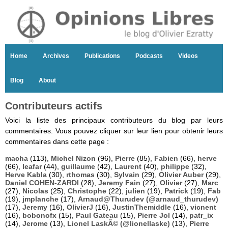
Home
Archives
Publications
Podcasts
Videos
Blog
About
Contributeurs actifs
Voici la liste des principaux contributeurs du blog par leurs
commentaires. Vous pouvez cliquer sur leur lien pour obtenir leurs
commentaires dans cette page :
macha
(113),
Michel Nizon
(96),
Pierre
(85),
Fabien
(66),
herve
(66),
leafar
(44),
guillaume
(42),
Laurent
(40),
philippe
(32),
Herve Kabla
(30),
rthomas
(30),
Sylvain
(29),
Olivier Auber
(29),
Daniel COHEN-ZARDI
(28),
Jeremy Fain
(27),
Olivier
(27),
Marc
(27),
Nicolas
(25),
Christophe
(22),
julien
(19),
Patrick
(19),
Fab
(19),
jmplanche
(17),
Arnaud@Thurudev (@arnaud_thurudev)
(17),
Jeremy
(16),
OlivierJ
(16),
JustinThemiddle
(16),
vicnent
(16),
bobonofx
(15),
Paul Gateau
(15),
Pierre Jol
(14),
patr_ix
(14),
Jerome
(13),
Lionel LaskÃ© (@lionellaske)
(13),
Pierre