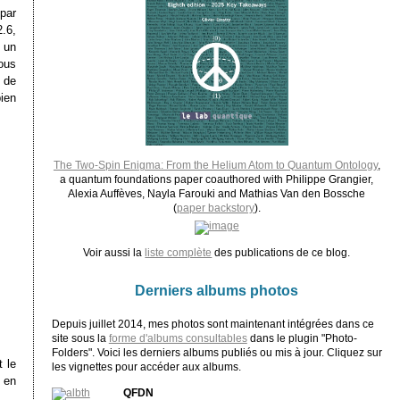
 par
.6,
e un
ous
s de
bien
The Two-Spin Enigma: From the Helium Atom to Quantum Ontology
,
a quantum foundations paper coauthored with Philippe Grangier,
Alexia Auffèves, Nayla Farouki and Mathias Van den Bossche
(
paper backstory
).
Voir aussi la
liste complète
des publications de ce blog.
Derniers albums photos
Depuis juillet 2014, mes photos sont maintenant intégrées dans ce
site sous la
forme d'albums consultables
dans le plugin "Photo-
Folders". Voici les derniers albums publiés ou mis à jour. Cliquez sur
 le
les vignettes pour accéder aux albums.
l en
QFDN