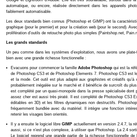
automatique, ou encore, réalisée directement dans les appareils phot
faiblement automatisable.
Les deux standards bien connus (Photoshop et GIMP) ont la caractéristiqu
graphique (pour le premier) et pour la création web (pour le second). Ave
prolifération d’outils de retouche photo plus simples (Paintshop.net, Pain
Les grands standards
Un peu comme dans les systèmes d’exploitation, nous avons une plate-for
bien avec une grande richesse fonctionnelle :
Evacuons pour commencer la famille
Adobe Photoshop
qui est la ré
de Photoshop CS3 et de Photoshop Elements 7. Photoshop CS3 est le lo
et la mode. Cet outil est plus adapté aux graphistes et créatifs qu’à 
probablement inégalée sur le marché et il bénéficie de surcroît du p
est complété par un quasi-monopole dans la presse spécialisée dont 
assez cher est aussi très piraté. Il est complété de Photoshop CS3 Ex
éditables en 3D) et les filtres dynamiques non destructifs. Photosho
fréquemment bundlée avec du matériel. Il intègre une fonction intér
retenir les visages bien orientés.
Il y a ensuite le logiciel libre
GIMP
actuellement en version 2.4.7, la r
aussi, si ce n’est plus complexe, à utiliser que Photoshop. La 2.4 sort
Le logiciel reprend une grande partie de la richesse fonctionnelle d