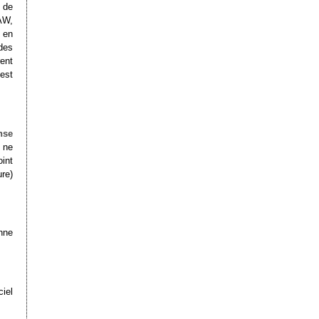
 de
AW,
 en
des
ent
est
nse
 ne
oint
ure)
nne
ciel