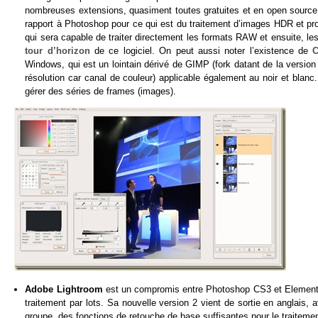
nombreuses extensions, quasiment toutes gratuites et en open source, et
rapport à Photoshop pour ce qui est du traitement d’images HDR et pr
qui sera capable de traiter directement les formats RAW et ensuite, les
tour d’horizon
de ce logiciel. On peut aussi noter l’existence de
C
Windows, qui est un lointain dérivé de GIMP (fork datant de la version
résolution car canal de couleur) applicable également au noir et blanc.
gérer des séries de frames (images).
Adobe Lightroom
est un compromis entre Photoshop CS3 et Elements. 
traitement par lots. Sa nouvelle version 2 vient de sortie en anglais, 
groupe, des fonctions de retouche de base suffisantes pour le traiteme