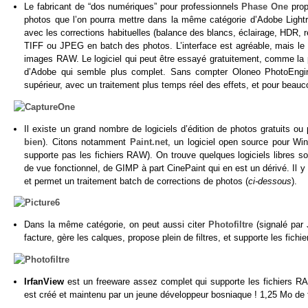
Le fabricant de “dos numériques” pour professionnels
Phase One
prop
photos que l’on pourra mettre dans la même catégorie d’Adobe Light
avec les corrections habituelles (balance des blancs, éclairage, HDR, 
TIFF ou JPEG en batch des photos. L’interface est agréable, mais le l
images RAW. Le logiciel qui peut être essayé gratuitement, comme la 
d’Adobe qui semble plus complet. Sans compter Oloneo PhotoEngine, 
supérieur, avec un traitement plus temps réel des effets, et pour beau
Il existe un grand nombre de logiciels d’édition de photos gratuits ou 
bien
). Citons notamment
Paint.net
, un logiciel open source pour Wi
supporte pas les fichiers RAW). On trouve quelques logiciels libres so
de vue fonctionnel, de GIMP à part CinePaint qui en est un dérivé. Il y
et permet un traitement batch de corrections de photos (
ci-dessous
).
Dans la même catégorie, on peut aussi citer
Photofiltre
(signalé par
facture, gère les calques, propose plein de filtres, et supporte les fich
IrfanView
est un freeware assez complet qui supporte les fichiers RAW 
est créé et maintenu par un jeune développeur bosniaque ! 1,25 Mo de