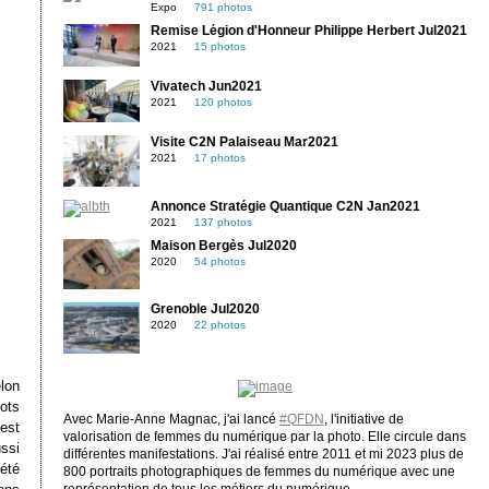
Expo
791 photos
Remise Légion d'Honneur Philippe Herbert Jul2021
2021
15 photos
Vivatech Jun2021
2021
120 photos
Visite C2N Palaiseau Mar2021
2021
17 photos
Annonce Stratégie Quantique C2N Jan2021
2021
137 photos
Maison Bergès Jul2020
2020
54 photos
Grenoble Jul2020
2020
22 photos
elon
ots
Avec Marie-Anne Magnac, j'ai lancé
#QFDN
, l'initiative de
 est
valorisation de femmes du numérique par la photo. Elle circule dans
ssi
différentes manifestations. J'ai réalisé entre 2011 et mi 2023 plus de
été
800 portraits photographiques de femmes du numérique avec une