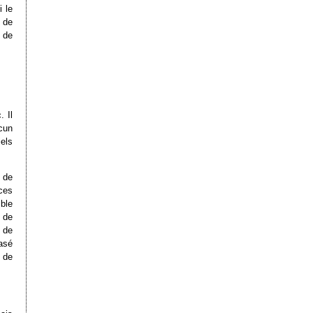
i le
 de
n de
. Il
cun
els
 de
ces
ble
 de
n de
asé
 de