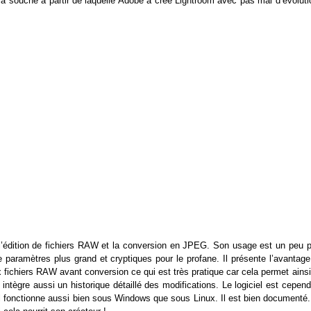
a souche à partir de laquelle Adobe a créé Lightroom avec pas mal d’évoluti
 l’édition de fichiers RAW et la conversion en JPEG. Son usage est un peu p
paramètres plus grand et cryptiques pour le profane. Il présente l’avantage
 fichiers RAW avant conversion ce qui est très pratique car cela permet ains
intègre aussi un historique détaillé des modifications. Le logiciel est cepen
s il fonctionne aussi bien sous Windows que sous Linux. Il est bien documenté