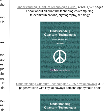
che
Understanding Quantum Technologies 2025
, a free 1,522 pages
ebook about all quantum technologies (computing,
telecommunications, cryptography, sensing):
ion
e la
rès
ose
sse
 est
que
iel
res
 et
Understanding Quantum Technologies 2025 Key takeaways
, a 38
 de
pages version with key takeaways from the eponymous book.
tout
tes.
 de