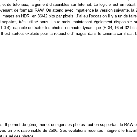
 de tutoriaux, largement disponibles sur Internet. Le logiciel est en retrait
ovenant de formats RAW. On attend avec impatience la version suivante, la 2
 images en HDR, en 36/42 bits par pixels. J’ai eu l’occasion il y a un de fair
inepaint
, très utilisé sous Linux mais maintenant également disponible s
 1.0.4), capable de traiter les photos en haute dynamique (HDR, 16 et 32 bit
 Il est surtout exploité pour la retouche d’images dans le cinéma car il sait 
Il permet de gérer, trier et corriger ses photos tout en supportant le RAW et
avec un prix raisonnable de 250€. Ses évolutions récentes intègrent le travai
nt usuel des photos.