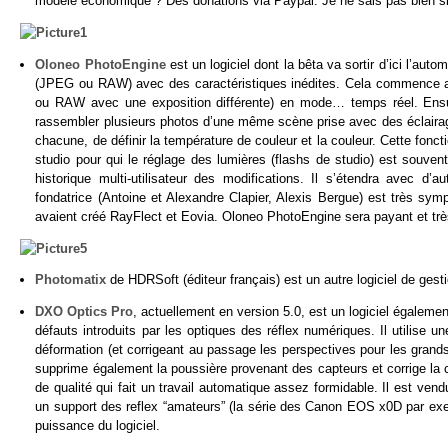
modèle économique ? Des donations via Paypal. Je ne sais pas bien si 
Oloneo PhotoEngine
est un logiciel dont la bêta va sortir d’ici l’aut
(JPEG ou RAW) avec des caractéristiques inédites. Cela commence 
ou RAW avec une exposition différente) en mode… temps réel. Ensuite,
rassembler plusieurs photos d’une même scène prise avec des éclairage
chacune, de définir la température de couleur et la couleur. Cette fon
studio pour qui le réglage des lumières (flashs de studio) est souvent
historique multi-utilisateur des modifications. Il s’étendra avec d
fondatrice (Antoine et Alexandre Clapier, Alexis Bergue) est très s
avaient créé RayFlect et Eovia. Oloneo PhotoEngine sera payant et très 
Photomatix
de HDRSoft (éditeur français) est un autre logiciel de gest
DXO Optics Pro
, actuellement en version 5.0, est un logiciel égalem
défauts introduits par les optiques des réflex numériques. Il utilise
déformation (et corrigeant au passage les perspectives pour les grands
supprime également la poussière provenant des capteurs et corrige la 
de qualité qui fait un travail automatique assez formidable. Il est ve
un support des reflex “amateurs” (la série des Canon EOS x0D par exem
puissance du logiciel.