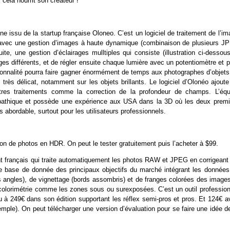
cela nourrit son créateur !
omne issu de la startup française Oloneo. C’est un logiciel de traitement de l’i
avec une gestion d’images à haute dynamique (combinaison de plusieurs J
 une gestion d’éclairages mulltiples qui consiste (illustration ci-dessous
s différents, et de régler ensuite chaque lumière avec un potentiomètre et p
ctionnalité pourra faire gagner énormément de temps aux photographes d’objet
 très délicat, notamment sur les objets brillants. Le logiciel d’Olonéo ajout
’autres traitements comme la correction de la profondeur de champs. L’équ
ympathique et possède une expérience aux USA dans la 3D où les deux premi
abordable, surtout pour les utilisateurs professionnels.
ion de photos en HDR. On peut le tester gratuitement puis l’acheter à $99.
ent français qui traite automatiquement les photos RAW et JPEG en corrigeant
 une base de donnée des principaux objectifs du marché intégrant les données
 angles), de vignettage (bords assombris) et de franges colorées des images.
colorimétrie comme les zones sous ou surexposées. C’est un outil profession
ndu à 249€ dans son édition supportant les réflex semi-pros et pros. Et 124€ 
ple). On peut télécharger une version d’évaluation pour se faire une idée de