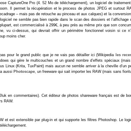
ose CaptureOne Pro (4. 52 Mo de téléchargement), un logiciel de traitement
room. Il permet la récupération et le process de photos JPEG et surtout R
recadrage – mais pas de retouche au pinceau et aux calques) et la conversion
ogiciel ne semble pas bien rapide dans le scan des dossiers et l’affichage 
plupart, est commercialisé à 299€, à peu près au même prix que son concurr
vu ci-dessus, qui devrait offrir un périmètre fonctionnel voisin si ce n’
coup moins cher.
pas pour le grand public que je ne vais pas détailler ici (Wikipedia
les rece
ndows qui gère le multicouches et un grand nombre d’effets spéciaux (mais
us Linux (Krita, TuxPaint) mais aucun ne semble arriver à la cheville d’un p
 a aussi
Photoscape
, un freeware qui sait importer les RAW (mais sans fiorit
 Jluk en commentaires). Cet éditeur de photos shareware français est de bo
iers RAW.
et est extensible par plug-in et qui supporte les filtres Photoshop. Le logi
 téléchargement.