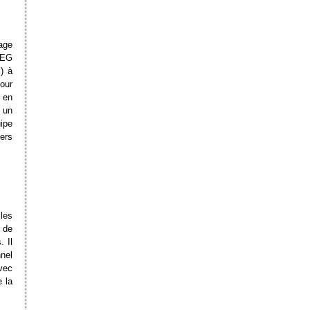
mage
PEG
) à
our
s en
e un
ipe
ers
 les
 de
 Il
nel
avec
 la