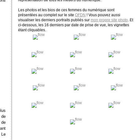
ons
représentation de tous les métiers du numérique.
Les photos et les bios de ces femmes du numérique sont
présentées au complet sur le site
QFDN
! Vous pouvez aussi
visualiser les derniers portraits publiés sur
mon propre site photo
. Et
ci-dessous, les 16 derniers par date de prise de vue, les vignettes
étant cliquables.
lus
 de
i de
dant
. Le