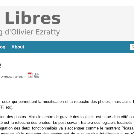
log
About
2
commentaires
-
o : ceux qui permettent la modification et la retouche des photos, mais aussi 
F, etc).
tion des photos. Mais le centre de gravité des logiciels est situé d’un côté o
ité est la retouche des photos. Le post suivant traitera des logiciels focalisés
’intégration des deux fonctionnalités va s’accentuer comme le montrent Picasa
 mesure où la retouche des photos est de plus en plus intelligente si ce n’