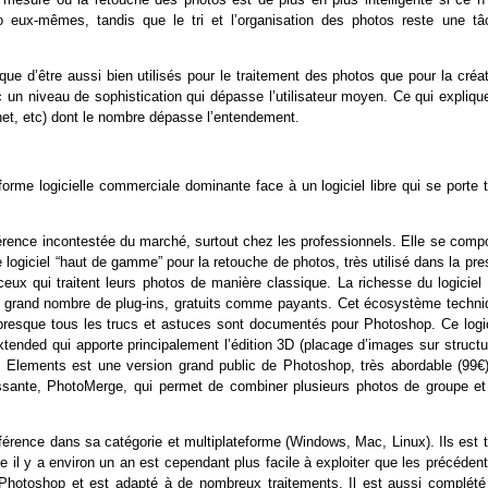
o eux-mêmes, tandis que le tri et l’organisation des photos reste une tâ
e d’être aussi bien utilisés pour le traitement des photos que pour la créat
c un niveau de sophistication qui dépasse l’utilisateur moyen. Ce qui expliqu
.net, etc) dont le nombre dépasse l’entendement.
me logicielle commerciale dominante face à un logiciel libre qui se porte t
férence incontestée du marché, surtout chez les professionnels. Elle se comp
giciel “haut de gamme” pour la retouche de photos, très utilisé dans la pre
ceux qui traitent leurs photos de manière classique. La richesse du logiciel
lus grand nombre de plug-ins, gratuits comme payants. Cet écosystème techni
presque tous les trucs et astuces sont documentés pour Photoshop. Ce logic
tended qui apporte principalement l’édition 3D (placage d’images sur structu
p Elements est une version grand public de Photoshop, très abordable (99€)
essante, PhotoMerge, qui permet de combiner plusieurs photos de groupe et
éférence dans sa catégorie et multiplateforme (Windows, Mac, Linux). Ils est 
ie il y a environ un an est cependant plus facile à exploiter que les précéden
e Photoshop et est adapté à de nombreux traitements. Il est aussi complété