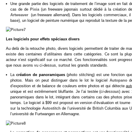
Une grande partie des logiciels de traitement de l’image sont en fait d
cas de de
Pixia
(un freeware japonais surtout dédié à la création 
Artweaver
(un freeware allemand). Dans les logiciels commerciaux, il
base), un logiciel de peinture numérique qui reproduit la texture de la pei
Les logiciels pour effets spéciaux divers
Au delà de la retouche photo, divers logiciels permettent de traiter de man
existe des centaines d’utilitaires dans cette catégories. Ce sont la p
acteur n’est significatif sur ce marché. Ces fonctionnalités sont progre
que nous avons vu ci-dessus, surtout les grands standards.
La
création de panoramiques
(photo stitching)
est une fonction que
photos. Mais on peut distinguer dans le lot le logiciel
Autopano
d
d’exposition et de balance de couleurs entre photos et qui détecte
aut
unique et est extrêmement bluffante. Je l’ai testée (
ci-dessous
) avec 
panoramiques dans le lot, intégrant dans certains cas des photos prises
temps. Le logiciel à $99 est proposé en version d’évaluation et tourn
sur la technologie
Autostitch
de l’université de British Columbia aux U
l’université de Furtwangen en Allemagne.