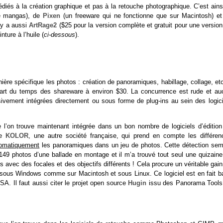
édiés à la création graphique et pas à la retouche photographique. C’est ains
de mangas), de
Pixen
(un freeware qui ne fonctionne que sur Macintosh) et
 y a aussi
ArtRage2
($25 pour la version complète et gratuit pour une versio
nture à l’huile (
ci-dessous
).
ière spécifique les photos : création de panoramiques, habillage, collage, etc
lupart du temps des shareware à environ $30. La concurrence est rude et au
ssivement intégrées directement ou sous forme de plug-ins au sein des logici
 l’on trouve maintenant intégrée dans un bon nombre de logiciels d’édition
e
KOLOR
, une autre société française, qui prend en compte les différen
omatiquement
les panoramiques dans un jeu de photos. Cette détection sem
149 photos d’une ballade en montage et il m’a trouvé tout seul une quizaine
 avec des focales et des objectifs différents ! Cela procure un véritable gai
e sous Windows comme sur Macintosh et sous Linux. Ce logiciel est en fait b
SA. Il faut aussi citer le projet open source
Hugin
issu des Panorama Tools