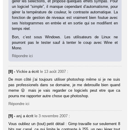
gérer les sélections, et propose quelques effets sympas. Pour
un logiciel “simple”, il manque cependant d’automatisme, pour
gérer la température de couleur, le contraste automatique. La
fonction de gestion de niveaux est vraiment bien foutue avec
ses histogrammes en entrée et en sortie qui se modifient en
temps réel.
Bon, c’est sous Windows. Les utilisateurs de Linux ne
pourront pas le tester sauf à tenter le coup avec Wine et
Mono.
Répondre ici
[8] -
Vickie
a écrit
le 13 août 2007
:
De mon côté j’ai toujours utiliser photoshop même si je ne suis
pas professionels dans se domaine, je me debrouille bien quand
meme 😛 mais je vais regarder ce logiciels peut etre que ca
pourra me rapporter autre chose que photoshop.
Répondre ici
[9] -
anj
a écrit
le 3 novembre 2007
:
Vous oubliez un (tout) petit détail : Gimp travaille sur seulement 8
bits par canal, ce qui limite le contraste à 255, un peu léger tout