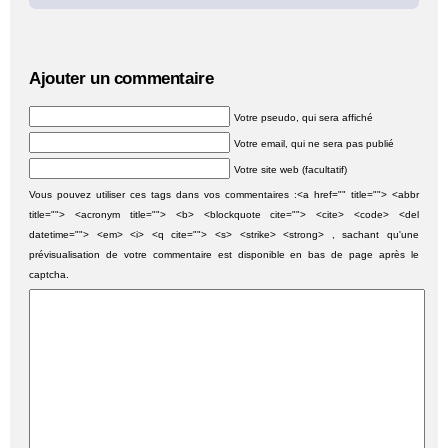
Ajouter un commentaire
Votre pseudo, qui sera affiché
Votre email, qui ne sera pas publié
Votre site web (facultatif)
Vous pouvez utiliser ces tags dans vos commentaires :<a href="" title=""> <abbr
title=""> <acronym title=""> <b> <blockquote cite=""> <cite> <code> <del
datetime=""> <em> <i> <q cite=""> <s> <strike> <strong> , sachant qu'une
prévisualisation de votre commentaire est disponible en bas de page après le
captcha.