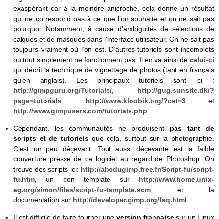
exaspérant car à la moindre anicroche, cela donne un résultat
qui ne correspond pas à ce que l’on souhaite et on ne sait pas
pourquoi. Notamment, à cause d’ambiguités de sélections de
calques et de masques dans l’interface utilisateur. On ne sait pas
toujours vraiment où l’on est. D’autres tutoriels sont incomplets
ou tout simplement ne fonctionnent pas. Il en va ainsi de
celui-ci
qui décrit la technique de vignettage de photos (tant en français
qu’en anglais). Les principaux tutoriels sont ici :
http://gimpguru.org/Tutorials/
,
http://gug.sunsite.dk/?
page=tutorials
,
http://www.kloobik.org/?cat=3
et
http://www.gimpusers.com/tutorials.php
.
Cependant, les communautés ne produisent
pas tant de
scripts et de tutoriels
que cela, surtout sur la photographie.
C’est un peu déçevant. Tout aussi déçevante est la faible
couverture presse de ce logiciel au regard de Photoshop. On
trouve des scripts ici:
http://abcdugimp.free.fr/Script-fu/script-
fu.htm
, un bon template sur
http://www.home.unix-
ag.org/simon/files/script-fu-template.scm
, et la
documentation sur
http://developer.gimp.org/faq.html
.
Il est difficile de faire tourner une
version française
sur un Linux