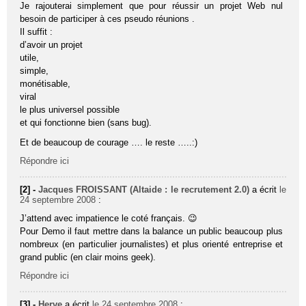
Je rajouterai simplement que pour réussir un projet Web nul
besoin de participer à ces pseudo réunions .
Il suffit :
d’avoir un projet
utile,
simple,
monétisable,
viral
le plus universel possible
et qui fonctionne bien (sans bug).
Et de beaucoup de courage …. le reste …..:)
Répondre ici
[2] -
Jacques FROISSANT (Altaide : le recrutement 2.0)
a écrit
le
24 septembre 2008
:
J’attend avec impatience le coté français. 😉
Pour Demo il faut mettre dans la balance un public beaucoup plus
nombreux (en particulier journalistes) et plus orienté entreprise et
grand public (en clair moins geek).
Répondre ici
[3] -
Herve
a écrit
le 24 septembre 2008
: