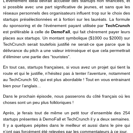
L’événement idéal devrait accueillir des startups non financées, et
si possible avec une part significative de jeunes, et sans que les
réseaux personnels des organisateurs influent trop sur le choix des
startups présélectionnées et à fortiori sur les lauréats. La formule
du sponsoring et de l’événement payant utilisée par
TechCrunch
est préférable à celle de
DemoFall
, qui fait chèrement payer leurs
places aux startups. Un montant symbolique ($1000 ou $2000) sur
TechCrunch serait toutefois justifié ne serait-ce que parce que la
délivrance du pitch a une valeur intrinsèque et que cela permettrait
d’éliminer une partie des “touristes”.
En tout cas, startups françaises, si vous avez un projet qui tient la
route et qui le justifie, n’hésitez pas à tenter l’aventure, notamment
au TechCrunch 50, qui est plus abordable ! Tout en vous entrainant
bien pour l’anglais…
Dans le prochain épisode, nous passerons du côté français où les
choses sont un peu plus folkloriques !
Après, je ferais tout de même un petit tour d’ensemble des 254
startups présentes à DemoFall et TechCrunch il y a deux semaines.
Il y a quelques pépites dans le meilleur et aussi dans le pire qui
n’ont pas forcément été relevées par les commentateurs à ce jour.