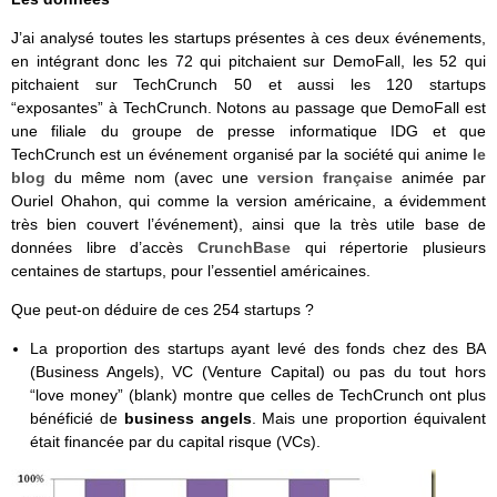
J’ai analysé toutes les startups présentes à ces deux événements,
en intégrant donc les 72 qui pitchaient sur DemoFall, les 52 qui
pitchaient sur TechCrunch 50 et aussi les 120 startups
“exposantes” à TechCrunch. Notons au passage que DemoFall est
une filiale du groupe de presse informatique IDG et que
TechCrunch est un événement organisé par la société qui anime
le
blog
du même nom (avec une
version française
animée par
Ouriel Ohahon, qui comme la version américaine, a évidemment
très bien couvert l’événement), ainsi que la très utile base de
données libre d’accès
CrunchBase
qui répertorie plusieurs
centaines de startups, pour l’essentiel américaines.
Que peut-on déduire de ces 254 startups ?
La proportion des startups ayant levé des fonds chez des BA
(Business Angels), VC (Venture Capital) ou pas du tout hors
“love money” (blank) montre que celles de TechCrunch ont plus
bénéficié de
business angels
. Mais une proportion équivalent
était financée par du capital risque (VCs).