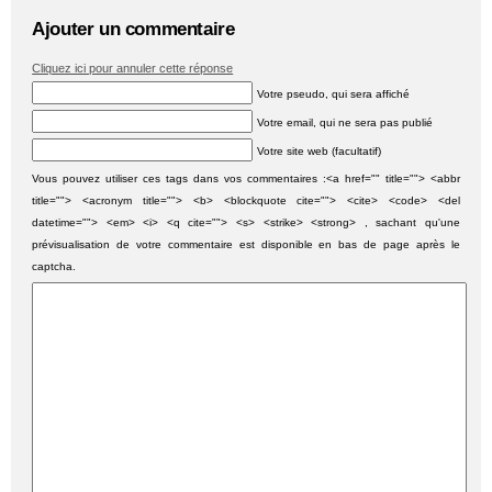
Ajouter un commentaire
Cliquez ici pour annuler cette réponse
Votre pseudo, qui sera affiché
Votre email, qui ne sera pas publié
Votre site web (facultatif)
Vous pouvez utiliser ces tags dans vos commentaires :<a href="" title=""> <abbr
title=""> <acronym title=""> <b> <blockquote cite=""> <cite> <code> <del
datetime=""> <em> <i> <q cite=""> <s> <strike> <strong> , sachant qu'une
prévisualisation de votre commentaire est disponible en bas de page après le
captcha.