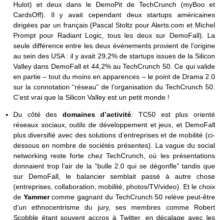
Hulot) et deux dans le DemoPit de TechCrunch (myBoo et
CardsOff). Il y avait cependant deux startups américaines
dirigées par un français (Pascal Stoltz pour Alerts.com et Michel
Prompt pour Radiant Logic, tous les deux sur DemoFall). La
seule différence entre les deux événements provient de l’origine
au sein des USA : il y avait 29,2% de startups issues de la Silicon
Valley dans DemoFall et 44,2% au TechCrunch 50. Ce qui valide
en partie – tout du moins en apparences – le point de Drama 2.0
sur la connotation “réseau” de l’organisation du TechCrunch 50.
C’est vrai que la Silicon Valley est un petit monde !
Du côté des
domaines d’activité
: TC50 est plus orienté
réseaux sociaux, outils de développement et jeux, et DemoFall
plus diversifié avec des solutions d’entreprises et de mobilité (ci-
dessous en nombre de sociétés présentes). La vague du social
networking reste forte chez TechCrunch, où les présentations
donnaient trop l’air de la “bulle 2.0 qui se dégonfle” tandis que
sur DemoFall, le balancier semblait passé à autre chose
(entreprises, collaboration, mobilité, photos/TV/video). Et le choix
de
Yammer
comme gagnant du TechCrunch 50 relève peut-être
d’un ethnocentrisme du jury, ses membres comme Robert
Scobble étant souvent accros à Twitter, en décalage avec les