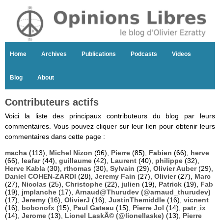
Home
Archives
Publications
Podcasts
Videos
Blog
About
Contributeurs actifs
Voici la liste des principaux contributeurs du blog par leurs
commentaires. Vous pouvez cliquer sur leur lien pour obtenir leurs
commentaires dans cette page :
macha
(113),
Michel Nizon
(96),
Pierre
(85),
Fabien
(66),
herve
(66),
leafar
(44),
guillaume
(42),
Laurent
(40),
philippe
(32),
Herve Kabla
(30),
rthomas
(30),
Sylvain
(29),
Olivier Auber
(29),
Daniel COHEN-ZARDI
(28),
Jeremy Fain
(27),
Olivier
(27),
Marc
(27),
Nicolas
(25),
Christophe
(22),
julien
(19),
Patrick
(19),
Fab
(19),
jmplanche
(17),
Arnaud@Thurudev (@arnaud_thurudev)
(17),
Jeremy
(16),
OlivierJ
(16),
JustinThemiddle
(16),
vicnent
(16),
bobonofx
(15),
Paul Gateau
(15),
Pierre Jol
(14),
patr_ix
(14),
Jerome
(13),
Lionel LaskÃ© (@lionellaske)
(13),
Pierre