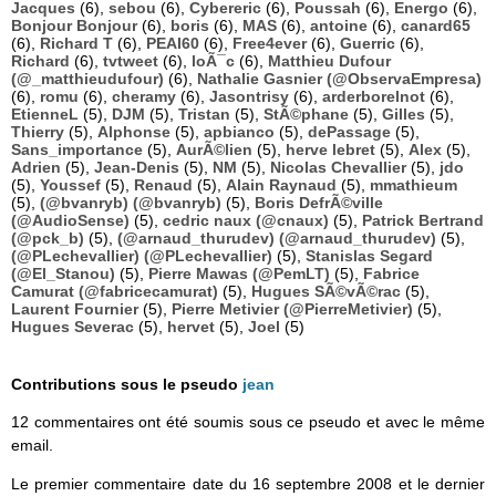
Jacques
(6),
sebou
(6),
Cybereric
(6),
Poussah
(6),
Energo
(6),
Bonjour Bonjour
(6),
boris
(6),
MAS
(6),
antoine
(6),
canard65
(6),
Richard T
(6),
PEAI60
(6),
Free4ever
(6),
Guerric
(6),
Richard
(6),
tvtweet
(6),
loÃ¯c
(6),
Matthieu Dufour
(@_matthieudufour)
(6),
Nathalie Gasnier (@ObservaEmpresa)
(6),
romu
(6),
cheramy
(6),
Jasontrisy
(6),
arderborelnot
(6),
EtienneL
(5),
DJM
(5),
Tristan
(5),
StÃ©phane
(5),
Gilles
(5),
Thierry
(5),
Alphonse
(5),
apbianco
(5),
dePassage
(5),
Sans_importance
(5),
AurÃ©lien
(5),
herve lebret
(5),
Alex
(5),
Adrien
(5),
Jean-Denis
(5),
NM
(5),
Nicolas Chevallier
(5),
jdo
(5),
Youssef
(5),
Renaud
(5),
Alain Raynaud
(5),
mmathieum
(5),
(@bvanryb) (@bvanryb)
(5),
Boris DefrÃ©ville
(@AudioSense)
(5),
cedric naux (@cnaux)
(5),
Patrick Bertrand
(@pck_b)
(5),
(@arnaud_thurudev) (@arnaud_thurudev)
(5),
(@PLechevallier) (@PLechevallier)
(5),
Stanislas Segard
(@El_Stanou)
(5),
Pierre Mawas (@PemLT)
(5),
Fabrice
Camurat (@fabricecamurat)
(5),
Hugues SÃ©vÃ©rac
(5),
Laurent Fournier
(5),
Pierre Metivier (@PierreMetivier)
(5),
Hugues Severac
(5),
hervet
(5),
Joel
(5)
Contributions sous le pseudo
jean
12 commentaires ont été soumis sous ce pseudo et avec le même
email.
Le premier commentaire date du 16 septembre 2008 et le dernier