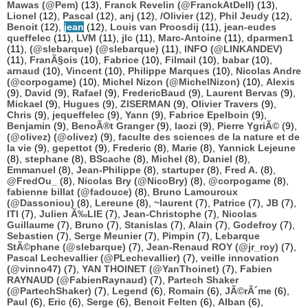
Mawas (@Pem)
(13),
Franck Revelin (@FranckAtDell)
(13),
Lionel
(12),
Pascal
(12),
anj
(12),
/Olivier
(12),
Phil Jeudy
(12),
Benoit
(12),
jean
(12),
Louis van Proosdij
(11),
jean-eudes
queffelec
(11),
LVM
(11),
jlc
(11),
Marc-Antoine
(11),
dparmen1
(11),
(@slebarque) (@slebarque)
(11),
INFO (@LINKANDEV)
(11),
FranÃ§ois
(10),
Fabrice
(10),
Filmail
(10),
babar
(10),
arnaud
(10),
Vincent
(10),
Philippe Marques
(10),
Nicolas Andre
(@corpogame)
(10),
Michel Nizon (@MichelNizon)
(10),
Alexis
(9),
David
(9),
Rafael
(9),
FredericBaud
(9),
Laurent Bervas
(9),
Mickael
(9),
Hugues
(9),
ZISERMAN
(9),
Olivier Travers
(9),
Chris
(9),
jequeffelec
(9),
Yann
(9),
Fabrice Epelboin
(9),
Benjamin
(9),
BenoÃ®t Granger
(9),
laozi
(9),
Pierre YgriÃ©
(9),
(@olivez) (@olivez)
(9),
faculte des sciences de la nature et de
la vie
(9),
gepettot
(9),
Frederic
(8),
Marie
(8),
Yannick Lejeune
(8),
stephane
(8),
BScache
(8),
Michel
(8),
Daniel
(8),
Emmanuel
(8),
Jean-Philippe
(8),
startuper
(8),
Fred A.
(8),
@FredOu_
(8),
Nicolas Bry (@NicoBry)
(8),
@corpogame
(8),
fabienne billat (@fadouce)
(8),
Bruno Lamouroux
(@Dassoniou)
(8),
Lereune
(8),
~laurent
(7),
Patrice
(7),
JB
(7),
ITI
(7),
Julien Ã‰LIE
(7),
Jean-Christophe
(7),
Nicolas
Guillaume
(7),
Bruno
(7),
Stanislas
(7),
Alain
(7),
Godefroy
(7),
Sebastien
(7),
Serge Meunier
(7),
Pimpin
(7),
Lebarque
StÃ©phane (@slebarque)
(7),
Jean-Renaud ROY (@jr_roy)
(7),
Pascal Lechevallier (@PLechevallier)
(7),
veille innovation
(@vinno47)
(7),
YAN THOINET (@YanThoinet)
(7),
Fabien
RAYNAUD (@FabienRaynaud)
(7),
Partech Shaker
(@PartechShaker)
(7),
Legend
(6),
Romain
(6),
JÃ©rÃ´me
(6),
Paul
(6),
Eric
(6),
Serge
(6),
Benoit Felten
(6),
Alban
(6),