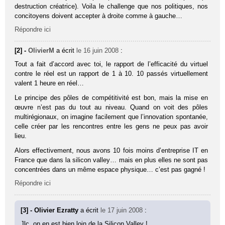
destruction créatrice). Voila le challenge que nos politiques, nos
concitoyens doivent accepter à droite comme à gauche…
Répondre ici
[2] -
OlivierM
a écrit
le 16 juin 2008
:
Tout a fait d’accord avec toi, le rapport de l’efficacité du virtuel
contre le réel est un rapport de 1 à 10. 10 passés virtuellement
valent 1 heure en réel…
Le principe des pôles de compétitivité est bon, mais la mise en
œuvre n’est pas du tout au niveau. Quand on voit des pôles
multirégionaux, on imagine facilement que l’innovation spontanée,
celle créer par les rencontres entre les gens ne peux pas avoir
lieu.
Alors effectivement, nous avons 10 fois moins d’entreprise IT en
France que dans la silicon valley… mais en plus elles ne sont pas
concentrées dans un même espace physique… c’est pas gagné !
Répondre ici
[3] - Olivier Ezratty
a écrit
le 17 juin 2008
:
Jlc, on en est bien loin de la Silicon Valley !