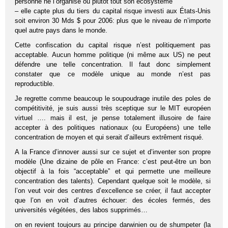
personne ne l’organise ou plutot tout son écosystème
– elle capte plus du tiers du capital risque investi aux États-Unis
soit environ 30 Mds $ pour 2006: plus que le niveau de n’importe
quel autre pays dans le monde.
Cette confiscation du capital risque n’est politiquement pas
acceptable. Aucun homme politique (ni même aux US) ne peut
défendre une telle concentration. Il faut donc simplement
constater que ce modèle unique au monde n’est pas
reproductible.
Je regrette comme beaucoup le soupoudrage inutile des poles de
compétitivité, je suis aussi très sceptique sur le MIT européen
virtuel …. mais il est, je pense totalement illusoire de faire
accepter à des politiques nationaux (ou Européens) une telle
concentration de moyen et qui serait d’ailleurs extrêment risqué.
A la France d’innover aussi sur ce sujet et d’inventer son propre
modèle (Une dizaine de pôle en France: c’est peut-être un bon
objectif à la fois “acceptable” et qui permette une meilleure
concentration des talents). Cependant quelque soit le modèle, si
l’on veut voir des centres d’excellence se créer, il faut accepter
que l’on en voit d’autres échouer: des écoles fermés, des
universités végétées, des labos supprimés…
on en revient toujours au principe darwinien ou de shumpeter (la