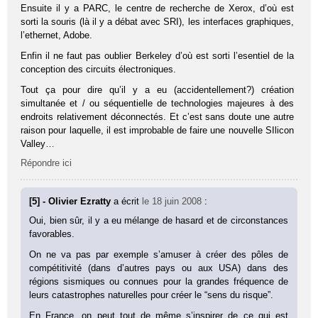
Ensuite il y a PARC, le centre de recherche de Xerox, d’où est
sorti la souris (là il y a débat avec SRI), les interfaces graphiques,
l’ethernet, Adobe.
Enfin il ne faut pas oublier Berkeley d’où est sorti l’esentiel de la
conception des circuits électroniques.
Tout ça pour dire qu’il y a eu (accidentellement?) création
simultanée et / ou séquentielle de technologies majeures à des
endroits relativement déconnectés. Et c’est sans doute une autre
raison pour laquelle, il est improbable de faire une nouvelle SIlicon
Valley…
Répondre ici
[5] - Olivier Ezratty
a écrit
le 18 juin 2008
:
Oui, bien sûr, il y a eu mélange de hasard et de circonstances
favorables.
On ne va pas par exemple s’amuser à créer des pôles de
compétitivité (dans d’autres pays ou aux USA) dans des
régions sismiques ou connues pour la grandes fréquence de
leurs catastrophes naturelles pour créer le “sens du risque”.
En France, on peut tout de même s’inspirer de ce qui est