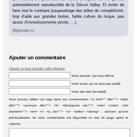
potentiellement reproductible de la Silicon Valley. Et éviter de
faire tout le contraire (saupoudrage des pôles de compétitivité,
trop d’aide aux grandes boites, faible culture du risque, pas
assez d’investissements privés, …).
Répondre ici
Ajouter un commentaire
Cliquez ici pour annuler cette réponse
Votre pseudo, qui sera affiché
Votre email, qui ne sera pas publié
Votre site web (facultatif)
Vous pouvez utiliser ces tags dans vos commentaires :<a href="" title=""> <abbr
title=""> <acronym title=""> <b> <blockquote cite=""> <cite> <code> <del
datetime=""> <em> <i> <q cite=""> <s> <strike> <strong> , sachant qu'une
prévisualisation de votre commentaire est disponible en bas de page après le
captcha.