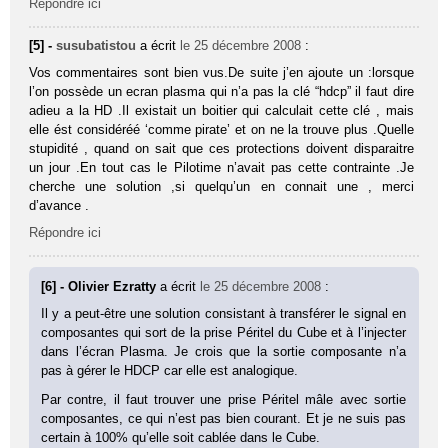
Répondre ici
[5] -
susubatistou
a écrit
le 25 décembre 2008
:
Vos commentaires sont bien vus.De suite j’en ajoute un :lorsque
l’on possède un ecran plasma qui n’a pas la clé “hdcp” il faut dire
adieu a la HD .Il existait un boitier qui calculait cette clé , mais
elle ést considéréé ‘comme pirate’ et on ne la trouve plus .Quelle
stupidité , quand on sait que ces protections doivent disparaitre
un jour .En tout cas le Pilotime n’avait pas cette contrainte .Je
cherche une solution ,si quelqu’un en connait une , merci
d’avance .
Répondre ici
[6] - Olivier Ezratty
a écrit
le 25 décembre 2008
:
Il y a peut-être une solution consistant à transférer le signal en
composantes qui sort de la prise Péritel du Cube et à l’injecter
dans l’écran Plasma. Je crois que la sortie composante n’a
pas à gérer le HDCP car elle est analogique.
Par contre, il faut trouver une prise Péritel mâle avec sortie
composantes, ce qui n’est pas bien courant. Et je ne suis pas
certain à 100% qu’elle soit cablée dans le Cube.