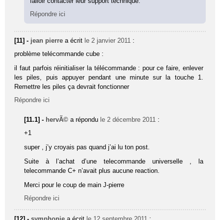
falloir contacter leur support technique.
Répondre ici
[11] -
jean pierre
a écrit
le 2 janvier 2011
:
problème telécommande cube :
il faut parfois réinitialiser la télécommande : pour ce faire, enlever
les piles, puis appuyer pendant une minute sur la touche 1.
Remettre les piles ça devrait fonctionner
Répondre ici
[11.1] -
hervÃ©
a répondu
le 2 décembre 2011
:
+1
super , j’y croyais pas quand j’ai lu ton post.
Suite à l’achat d’une telecommande universelle , la
telecommande C+ n’avait plus aucune reaction.
Merci pour le coup de main J-pierre
Répondre ici
[12] -
symphonie
a écrit
le 12 septembre 2011
: