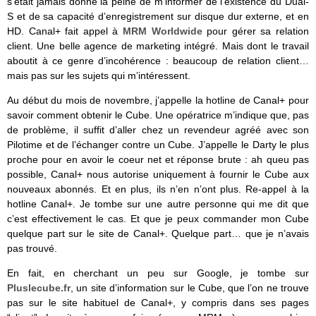
s’était jamais donné la peine de m’informer de l’existence du Dual-
S et de sa capacité d’enregistrement sur disque dur externe, et en
HD. Canal+ fait appel à
MRM Worldwide
pour gérer sa relation
client. Une belle agence de marketing intégré. Mais dont le travail
aboutit à ce genre d’incohérence : beaucoup de relation client…
mais pas sur les sujets qui m’intéressent.
Au début du mois de novembre, j’appelle la hotline de Canal+ pour
savoir comment obtenir le Cube. Une opératrice m’indique que, pas
de problème, il suffit d’aller chez un revendeur agréé avec son
Pilotime et de l’échanger contre un Cube. J’appelle le Darty le plus
proche pour en avoir le coeur net et réponse brute : ah queu pas
possible, Canal+ nous autorise uniquement à fournir le Cube aux
nouveaux abonnés. Et en plus, ils n’en n’ont plus. Re-appel à la
hotline Canal+. Je tombe sur une autre personne qui me dit que
c’est effectivement le cas. Et que je peux commander mon Cube
quelque part sur le site de Canal+. Quelque part… que je n’avais
pas trouvé.
En fait, en cherchant un peu sur Google, je tombe sur
Pluslecube.fr
, un site d’information sur le Cube, que l’on ne trouve
pas sur le site habituel de Canal+, y compris dans ses pages