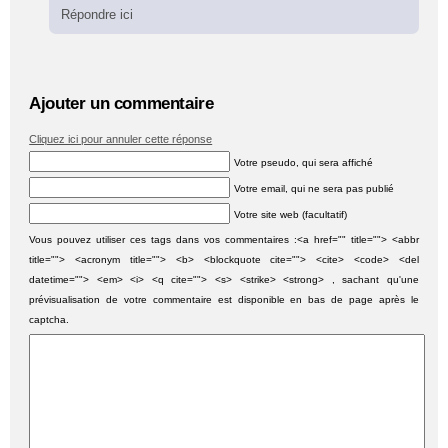
Répondre ici
Ajouter un commentaire
Cliquez ici pour annuler cette réponse
Votre pseudo, qui sera affiché
Votre email, qui ne sera pas publié
Votre site web (facultatif)
Vous pouvez utiliser ces tags dans vos commentaires :<a href="" title=""> <abbr
title=""> <acronym title=""> <b> <blockquote cite=""> <cite> <code> <del
datetime=""> <em> <i> <q cite=""> <s> <strike> <strong> , sachant qu'une
prévisualisation de votre commentaire est disponible en bas de page après le
captcha.