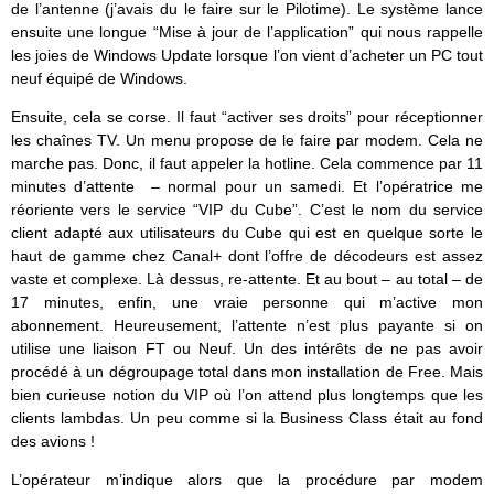
de l’antenne (j’avais du le faire sur le Pilotime). Le système lance
ensuite une longue “Mise à jour de l’application” qui nous rappelle
les joies de Windows Update lorsque l’on vient d’acheter un PC tout
neuf équipé de Windows.
Ensuite, cela se corse. Il faut “activer ses droits” pour réceptionner
les chaînes TV. Un menu propose de le faire par modem. Cela ne
marche pas. Donc, il faut appeler la hotline. Cela commence par 11
minutes d’attente – normal pour un samedi. Et l’opératrice me
réoriente vers le service “VIP du Cube”. C’est le nom du service
client adapté aux utilisateurs du Cube qui est en quelque sorte le
haut de gamme chez Canal+ dont l’offre de décodeurs est assez
vaste et complexe. Là dessus, re-attente. Et au bout – au total – de
17 minutes, enfin, une vraie personne qui m’active mon
abonnement. Heureusement, l’attente n’est plus payante si on
utilise une liaison FT ou Neuf. Un des intérêts de ne pas avoir
procédé à un dégroupage total dans mon installation de Free. Mais
bien curieuse notion du VIP où l’on attend plus longtemps que les
clients lambdas. Un peu comme si la Business Class était au fond
des avions !
L’opérateur m’indique alors que la procédure par modem