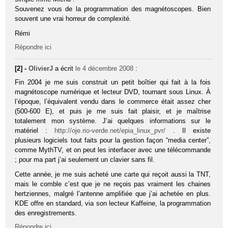
Souvenez vous de la programmation des magnétoscopes. Bien
souvent une vrai horreur de complexité.
Rémi
Répondre ici
[2] -
OlivierJ
a écrit
le 4 décembre 2008
:
Fin 2004 je me suis construit un petit boîtier qui fait à la fois
magnétoscope numérique et lecteur DVD, tournant sous Linux. À
l’époque, l’équivalent vendu dans le commerce était assez cher
(500-600 E), et puis je me suis fait plaisir, et je maîtrise
totalement mon système. J’ai quelques informations sur le
matériel :
http://oje.rio-verde.net/epia_linux_pvr/
. Il existe
plusieurs logiciels tout faits pour la gestion façon “media center”,
comme MythTV, et on peut les interfacer avec une télécommande
; pour ma part j’ai seulement un clavier sans fil.
Cette année, je me suis acheté une carte qui reçoit aussi la TNT,
mais le comble c’est que je ne reçois pas vraiment les chaines
hertziennes, malgré l’antenne amplifiée que j’ai achetée en plus.
KDE offre en standard, via son lecteur Kaffeine, la programmation
des enregistrements.
Répondre ici