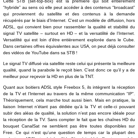
Cette STB (set-top-box) est la première qui soit entièrement
“hybride” au sens où elle peut accéder à des contenus “broadcast”
qui proviennent du satellite et des contenus à la demande
récupérés par le biais d’Internet. C’est un modèle de diffusion, hors
ADSL, qui convient bien pour rassembler la qualité et stabilité du
signal TV satellite – surtout en HD – et la versatilité de l’Internet.
Versatilité qui est loin d’être entièrement explorée dans le Cube.
Dans certaines offres équivalentes aux USA, on peut déjà consulter
des vidéos de YouTube dans sa STB !
Le signal TV diffusé via satellite reste celui qui présente la meilleure
qualité, quand la parabole le reçoit bien. C’est donc ce qu’il y a de
meilleur pour reçevoir la HD en plus de la TNT.
Quant aux boitiers ADSL style Freebox 5, ils intègrent la réception
de la TV et l’Internet au travers de la même communication “IP”.
Théoriquement, cela marche tout aussi bien. Mais en pratique, la
liaison Internet n’étant pas dédiée qu’à la TV et celle-ci pouvant
subir des aléas de qualité, la solution n’est pas encore idéale pour
la réception de la TV. Sans compter le fait que les chaînes HD du
bouquet CanalSat ne semblent pas être toutes disponibles sur
Free. Ce qui n’est qu’une question de temps car la plupart des