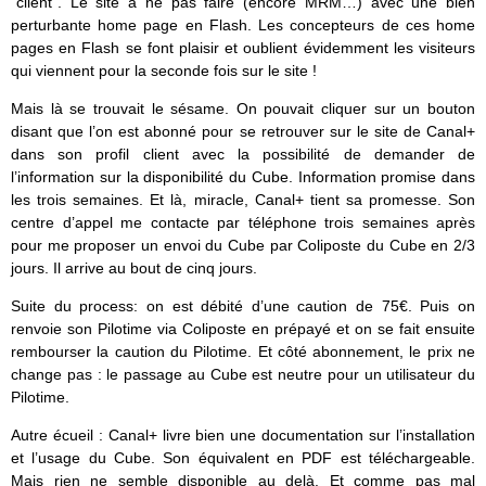
“client”. Le site à ne pas faire (encore MRM…) avec une bien
perturbante home page en Flash. Les concepteurs de ces home
pages en Flash se font plaisir et oublient évidemment les visiteurs
qui viennent pour la seconde fois sur le site !
Mais là se trouvait le sésame. On pouvait cliquer sur un bouton
disant que l’on est abonné pour se retrouver sur le site de Canal+
dans son profil client avec la possibilité de demander de
l’information sur la disponibilité du Cube. Information promise dans
les trois semaines. Et là, miracle, Canal+ tient sa promesse. Son
centre d’appel me contacte par téléphone trois semaines après
pour me proposer un envoi du Cube par Coliposte du Cube en 2/3
jours. Il arrive au bout de cinq jours.
Suite du process: on est débité d’une caution de 75€. Puis on
renvoie son Pilotime via Coliposte en prépayé et on se fait ensuite
rembourser la caution du Pilotime. Et côté abonnement, le prix ne
change pas : le passage au Cube est neutre pour un utilisateur du
Pilotime.
Autre écueil : Canal+ livre bien une documentation sur l’installation
et l’usage du Cube. Son équivalent en PDF est téléchargeable.
Mais rien ne semble disponible au delà. Et comme pas mal