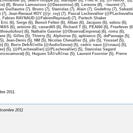
Emmanuel
(8),
Jean-Philippe
(8),
startuper
(8),
Fred A.
(8),
@FredOu_
(8),
ce)
(8),
Bruno Lamouroux (@Dassoniou)
(8),
Lereune
(8),
~laurent
(7),
las Guillaume
(7),
Bruno
(7),
Stanislas
(7),
Alain
(7),
Godefroy
(7),
Sebast
)
(7),
Jean-Renaud ROY (@jr_roy)
(7),
Pascal Lechevallier (@PLechevallie
),
Fabien RAYNAUD (@FabienRaynaud)
(7),
Partech Shaker
,
Eric
(6),
Serge
(6),
Benoit Felten
(6),
Alban
(6),
Jacques
(6),
sebou
(6),
,
MAS
(6),
antoine
(6),
canard65
(6),
Richard T
(6),
PEAI60
(6),
Free4ever
(6
thieudufour)
(6),
Nathalie Gasnier (@ObservaEmpresa)
(6),
romu
(6),
ane
(5),
Gilles
(5),
Thierry
(5),
Alphonse
(5),
apbianco
(5),
dePassage
(5),
5),
Jean-Denis
(5),
NM
(5),
Nicolas Chevallier
(5),
jdo
(5),
Youssef
(5),
b)
(5),
Boris DefrÃ©ville (@AudioSense)
(5),
cedric naux (@cnaux)
(5),
ev)
(5),
(@PLechevallier) (@PLechevallier)
(5),
Stanislas Segard
bricecamurat)
(5),
Hugues SÃ©vÃ©rac
(5),
Laurent Fournier
(5),
Pierre
bre 2011.
décembre 2011