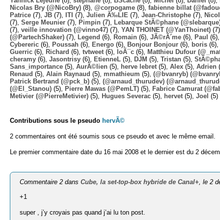
Yannick Lejeune
(8),
stephane
(8),
BScache
(8),
Michel
(8),
Daniel
(8),
Nicolas Bry (@NicoBry)
(8),
@corpogame
(8),
fabienne billat (@fadou
Patrice
(7),
JB
(7),
ITI
(7),
Julien Ã‰LIE
(7),
Jean-Christophe
(7),
Nico
(7),
Serge Meunier
(7),
Pimpin
(7),
Lebarque StÃ©phane (@slebarque
(7),
veille innovation (@vinno47)
(7),
YAN THOINET (@YanThoinet)
(7
(@PartechShaker)
(7),
Legend
(6),
Romain
(6),
JÃ©rÃ´me
(6),
Paul
(6)
Cybereric
(6),
Poussah
(6),
Energo
(6),
Bonjour Bonjour
(6),
boris
(6)
Guerric
(6),
Richard
(6),
tvtweet
(6),
loÃ¯c
(6),
Matthieu Dufour (@_mat
cheramy
(6),
Jasontrisy
(6),
EtienneL
(5),
DJM
(5),
Tristan
(5),
StÃ©ph
Sans_importance
(5),
AurÃ©lien
(5),
herve lebret
(5),
Alex
(5),
Adrien
(
Renaud
(5),
Alain Raynaud
(5),
mmathieum
(5),
(@bvanryb) (@bvanry
Patrick Bertrand (@pck_b)
(5),
(@arnaud_thurudev) (@arnaud_thurud
(@El_Stanou)
(5),
Pierre Mawas (@PemLT)
(5),
Fabrice Camurat (@fa
Metivier (@PierreMetivier)
(5),
Hugues Severac
(5),
hervet
(5),
Joel
(5)
Contributions sous le pseudo
hervÃ©
2 commentaires ont été soumis sous ce pseudo et avec le même email.
Le premier commentaire date du 16 mai 2008 et le dernier est du 2 décem
Commentaire 2 dans
Cube, la set-top-box hybride de Canal+
, le 2 
+1
super , j’y croyais pas quand j’ai lu ton post.