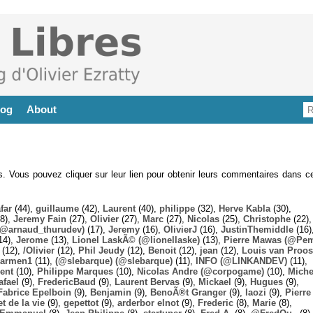
log
About
es. Vous pouvez cliquer sur leur lien pour obtenir leurs commentaires dans ce
far
(44),
guillaume
(42),
Laurent
(40),
philippe
(32),
Herve Kabla
(30),
8),
Jeremy Fain
(27),
Olivier
(27),
Marc
(27),
Nicolas
(25),
Christophe
(22),
@arnaud_thurudev)
(17),
Jeremy
(16),
OlivierJ
(16),
JustinThemiddle
(16)
14),
Jerome
(13),
Lionel LaskÃ© (@lionellaske)
(13),
Pierre Mawas (@Pe
(12),
/Olivier
(12),
Phil Jeudy
(12),
Benoit
(12),
jean
(12),
Louis van Proos
armen1
(11),
(@slebarque) (@slebarque)
(11),
INFO (@LINKANDEV)
(11),
ent
(10),
Philippe Marques
(10),
Nicolas Andre (@corpogame)
(10),
Miche
afael
(9),
FredericBaud
(9),
Laurent Bervas
(9),
Mickael
(9),
Hugues
(9),
Fabrice Epelboin
(9),
Benjamin
(9),
BenoÃ®t Granger
(9),
laozi
(9),
Pierre
t de la vie
(9),
gepettot
(9),
arderbor elnot
(9),
Frederic
(8),
Marie
(8),