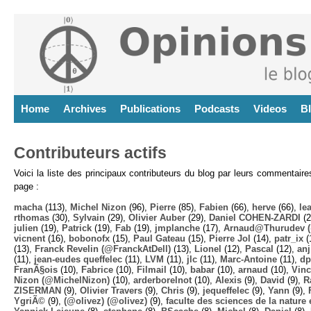
Home
Archives
Publications
Podcasts
Videos
B
Contributeurs actifs
Voici la liste des principaux contributeurs du blog par leurs commentair
page :
macha
(113),
Michel Nizon
(96),
Pierre
(85),
Fabien
(66),
herve
(66),
lea
rthomas
(30),
Sylvain
(29),
Olivier Auber
(29),
Daniel COHEN-ZARDI
(2
julien
(19),
Patrick
(19),
Fab
(19),
jmplanche
(17),
Arnaud@Thurudev (
vicnent
(16),
bobonofx
(15),
Paul Gateau
(15),
Pierre Jol
(14),
patr_ix
(
(13),
Franck Revelin (@FranckAtDell)
(13),
Lionel
(12),
Pascal
(12),
anj
(11),
jean-eudes queffelec
(11),
LVM
(11),
jlc
(11),
Marc-Antoine
(11),
dp
FranÃ§ois
(10),
Fabrice
(10),
Filmail
(10),
babar
(10),
arnaud
(10),
Vinc
Nizon (@MichelNizon)
(10),
arderborelnot
(10),
Alexis
(9),
David
(9),
R
ZISERMAN
(9),
Olivier Travers
(9),
Chris
(9),
jequeffelec
(9),
Yann
(9),
YgriÃ©
(9),
(@olivez) (@olivez)
(9),
faculte des sciences de la nature e