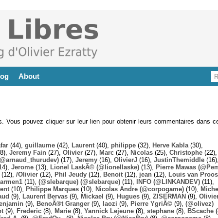
log
About
es. Vous pouvez cliquer sur leur lien pour obtenir leurs commentaires dans ce
far
(44),
guillaume
(42),
Laurent
(40),
philippe
(32),
Herve Kabla
(30),
8),
Jeremy Fain
(27),
Olivier
(27),
Marc
(27),
Nicolas
(25),
Christophe
(22),
@arnaud_thurudev)
(17),
Jeremy
(16),
OlivierJ
(16),
JustinThemiddle
(16)
14),
Jerome
(13),
Lionel LaskÃ© (@lionellaske)
(13),
Pierre Mawas (@Pe
(12),
/Olivier
(12),
Phil Jeudy
(12),
Benoit
(12),
jean
(12),
Louis van Proos
armen1
(11),
(@slebarque) (@slebarque)
(11),
INFO (@LINKANDEV)
(11),
ent
(10),
Philippe Marques
(10),
Nicolas Andre (@corpogame)
(10),
Miche
aud
(9),
Laurent Bervas
(9),
Mickael
(9),
Hugues
(9),
ZISERMAN
(9),
Olivie
enjamin
(9),
BenoÃ®t Granger
(9),
laozi
(9),
Pierre YgriÃ©
(9),
(@olivez)
ot
(9),
Frederic
(8),
Marie
(8),
Yannick Lejeune
(8),
stephane
(8),
BScache
(