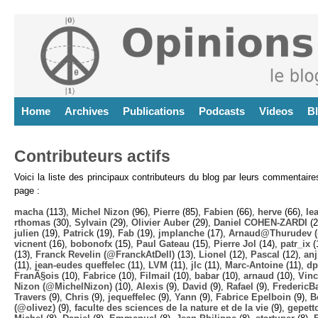
Home
Archives
Publications
Podcasts
Videos
B
Contributeurs actifs
Voici la liste des principaux contributeurs du blog par leurs commentair
page :
macha
(113),
Michel Nizon
(96),
Pierre
(85),
Fabien
(66),
herve
(66),
lea
rthomas
(30),
Sylvain
(29),
Olivier Auber
(29),
Daniel COHEN-ZARDI
(2
julien
(19),
Patrick
(19),
Fab
(19),
jmplanche
(17),
Arnaud@Thurudev (
vicnent
(16),
bobonofx
(15),
Paul Gateau
(15),
Pierre Jol
(14),
patr_ix
(
(13),
Franck Revelin (@FranckAtDell)
(13),
Lionel
(12),
Pascal
(12),
anj
(11),
jean-eudes queffelec
(11),
LVM
(11),
jlc
(11),
Marc-Antoine
(11),
dp
FranÃ§ois
(10),
Fabrice
(10),
Filmail
(10),
babar
(10),
arnaud
(10),
Vinc
Nizon (@MichelNizon)
(10),
Alexis
(9),
David
(9),
Rafael
(9),
FredericB
Travers
(9),
Chris
(9),
jequeffelec
(9),
Yann
(9),
Fabrice Epelboin
(9),
B
(@olivez)
(9),
faculte des sciences de la nature et de la vie
(9),
gepett