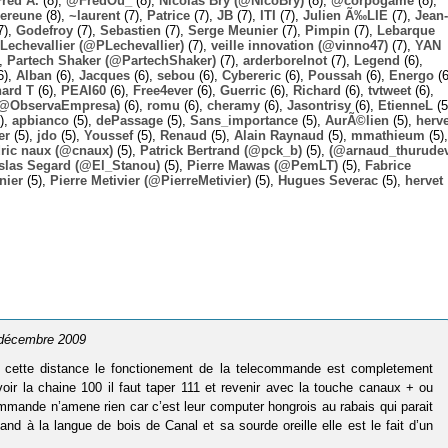
Fred A.
(8),
@FredOu_
(8),
Nicolas Bry (@NicoBry)
(8),
@corpogame
(8),
ereune
(8),
~laurent
(7),
Patrice
(7),
JB
(7),
ITI
(7),
Julien Ã‰LIE
(7),
Jean-
7),
Godefroy
(7),
Sebastien
(7),
Serge Meunier
(7),
Pimpin
(7),
Lebarque
Lechevallier (@PLechevallier)
(7),
veille innovation (@vinno47)
(7),
YAN
),
Partech Shaker (@PartechShaker)
(7),
arderborelnot
(7),
Legend
(6),
6),
Alban
(6),
Jacques
(6),
sebou
(6),
Cybereric
(6),
Poussah
(6),
Energo
(6
hard T
(6),
PEAI60
(6),
Free4ever
(6),
Guerric
(6),
Richard
(6),
tvtweet
(6),
 (@ObservaEmpresa)
(6),
romu
(6),
cheramy
(6),
Jasontrisy
(6),
EtienneL
(5
),
apbianco
(5),
dePassage
(5),
Sans_importance
(5),
AurÃ©lien
(5),
herv
er
(5),
jdo
(5),
Youssef
(5),
Renaud
(5),
Alain Raynaud
(5),
mmathieum
(5),
ric naux (@cnaux)
(5),
Patrick Bertrand (@pck_b)
(5),
(@arnaud_thurudev
slas Segard (@El_Stanou)
(5),
Pierre Mawas (@PemLT)
(5),
Fabrice
nier
(5),
Pierre Metivier (@PierreMetivier)
(5),
Hugues Severac
(5),
hervet
7 décembre 2009
cette distance le fonctionement de la telecommande est completement
voir la chaine 100 il faut taper 111 et revenir avec la touche canaux + ou
ommande n’amene rien car c’est leur computer hongrois au rabais qui parait
d à la langue de bois de Canal et sa sourde oreille elle est le fait d’un