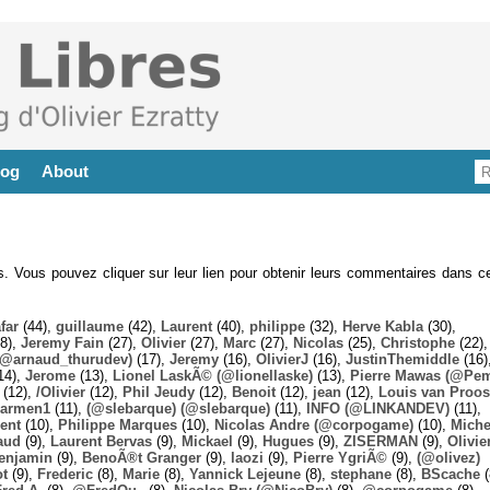
log
About
es. Vous pouvez cliquer sur leur lien pour obtenir leurs commentaires dans ce
far
(44),
guillaume
(42),
Laurent
(40),
philippe
(32),
Herve Kabla
(30),
8),
Jeremy Fain
(27),
Olivier
(27),
Marc
(27),
Nicolas
(25),
Christophe
(22),
@arnaud_thurudev)
(17),
Jeremy
(16),
OlivierJ
(16),
JustinThemiddle
(16)
14),
Jerome
(13),
Lionel LaskÃ© (@lionellaske)
(13),
Pierre Mawas (@Pe
(12),
/Olivier
(12),
Phil Jeudy
(12),
Benoit
(12),
jean
(12),
Louis van Proos
armen1
(11),
(@slebarque) (@slebarque)
(11),
INFO (@LINKANDEV)
(11),
ent
(10),
Philippe Marques
(10),
Nicolas Andre (@corpogame)
(10),
Miche
aud
(9),
Laurent Bervas
(9),
Mickael
(9),
Hugues
(9),
ZISERMAN
(9),
Olivie
enjamin
(9),
BenoÃ®t Granger
(9),
laozi
(9),
Pierre YgriÃ©
(9),
(@olivez)
ot
(9),
Frederic
(8),
Marie
(8),
Yannick Lejeune
(8),
stephane
(8),
BScache
(