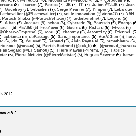
Fred A.
(8),
@FredOu_
(8),
Nicolas Bry (@NicoBry)
(8),
@corpogame
(8),
ereune
(8),
~laurent
(7),
Patrice
(7),
JB
(7),
ITI
(7),
Julien Ã‰LIE
(7),
Jean-
7),
Godefroy
(7),
Sebastien
(7),
Serge Meunier
(7),
Pimpin
(7),
Lebarque
Lechevallier (@PLechevallier)
(7),
veille innovation (@vinno47)
(7),
YAN
),
Partech Shaker (@PartechShaker)
(7),
arderborelnot
(7),
Legend
(6),
6),
Alban
(6),
Jacques
(6),
sebou
(6),
Cybereric
(6),
Poussah
(6),
Energo
(6
hard T
(6),
PEAI60
(6),
Free4ever
(6),
Guerric
(6),
Richard
(6),
tvtweet
(6),
 (@ObservaEmpresa)
(6),
romu
(6),
cheramy
(6),
Jasontrisy
(6),
EtienneL
(5
),
apbianco
(5),
dePassage
(5),
Sans_importance
(5),
AurÃ©lien
(5),
herv
er
(5),
jdo
(5),
Youssef
(5),
Renaud
(5),
Alain Raynaud
(5),
mmathieum
(5),
ric naux (@cnaux)
(5),
Patrick Bertrand (@pck_b)
(5),
(@arnaud_thurudev
slas Segard (@El_Stanou)
(5),
Pierre Mawas (@PemLT)
(5),
Fabrice
nier
(5),
Pierre Metivier (@PierreMetivier)
(5),
Hugues Severac
(5),
hervet
in 2012.
 juin 2012
:
t.