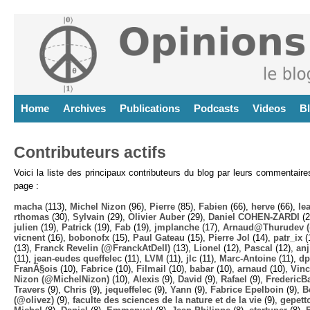
Home
Archives
Publications
Podcasts
Videos
B
Contributeurs actifs
Voici la liste des principaux contributeurs du blog par leurs commentair
page :
macha
(113),
Michel Nizon
(96),
Pierre
(85),
Fabien
(66),
herve
(66),
lea
rthomas
(30),
Sylvain
(29),
Olivier Auber
(29),
Daniel COHEN-ZARDI
(2
julien
(19),
Patrick
(19),
Fab
(19),
jmplanche
(17),
Arnaud@Thurudev (
vicnent
(16),
bobonofx
(15),
Paul Gateau
(15),
Pierre Jol
(14),
patr_ix
(
(13),
Franck Revelin (@FranckAtDell)
(13),
Lionel
(12),
Pascal
(12),
anj
(11),
jean-eudes queffelec
(11),
LVM
(11),
jlc
(11),
Marc-Antoine
(11),
dp
FranÃ§ois
(10),
Fabrice
(10),
Filmail
(10),
babar
(10),
arnaud
(10),
Vinc
Nizon (@MichelNizon)
(10),
Alexis
(9),
David
(9),
Rafael
(9),
FredericB
Travers
(9),
Chris
(9),
jequeffelec
(9),
Yann
(9),
Fabrice Epelboin
(9),
B
(@olivez)
(9),
faculte des sciences de la nature et de la vie
(9),
gepett