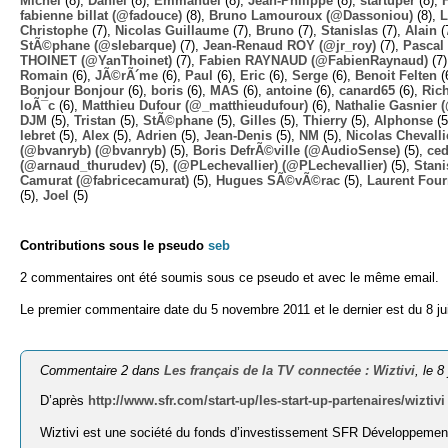
Michel
(8),
Daniel
(8),
Emmanuel
(8),
Jean-Philippe
(8),
startuper
(8),
fabienne billat (@fadouce)
(8),
Bruno Lamouroux (@Dassoniou)
(8),
L
Christophe
(7),
Nicolas Guillaume
(7),
Bruno
(7),
Stanislas
(7),
Alain
(
StÃ©phane (@slebarque)
(7),
Jean-Renaud ROY (@jr_roy)
(7),
Pascal 
THOINET (@YanThoinet)
(7),
Fabien RAYNAUD (@FabienRaynaud)
(7
Romain
(6),
JÃ©rÃ´me
(6),
Paul
(6),
Eric
(6),
Serge
(6),
Benoit Felten
(
Bonjour Bonjour
(6),
boris
(6),
MAS
(6),
antoine
(6),
canard65
(6),
Ric
loÃ¯c
(6),
Matthieu Dufour (@_matthieudufour)
(6),
Nathalie Gasnier
DJM
(5),
Tristan
(5),
StÃ©phane
(5),
Gilles
(5),
Thierry
(5),
Alphonse
(5
lebret
(5),
Alex
(5),
Adrien
(5),
Jean-Denis
(5),
NM
(5),
Nicolas Chevalli
(@bvanryb) (@bvanryb)
(5),
Boris DefrÃ©ville (@AudioSense)
(5),
ced
(@arnaud_thurudev)
(5),
(@PLechevallier) (@PLechevallier)
(5),
Stani
Camurat (@fabricecamurat)
(5),
Hugues SÃ©vÃ©rac
(5),
Laurent Four
(5),
Joel
(5)
Contributions sous le pseudo
seb
2 commentaires ont été soumis sous ce pseudo et avec le même email.
Le premier commentaire date du 5 novembre 2011 et le dernier est du 8 ju
Commentaire 2 dans
Les français de la TV connectée : Wiztivi
, le 8
D’après
http://www.sfr.com/start-up/les-start-up-partenaires/wiztivi
Wiztivi est une société du fonds d’investissement SFR Développemen