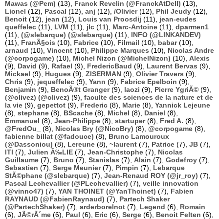
Mawas (@Pem)
(13),
Franck Revelin (@FranckAtDell)
(13),
Lionel
(12),
Pascal
(12),
anj
(12),
/Olivier
(12),
Phil Jeudy
(12),
Benoit
(12),
jean
(12),
Louis van Proosdij
(11),
jean-eudes
queffelec
(11),
LVM
(11),
jlc
(11),
Marc-Antoine
(11),
dparmen1
(11),
(@slebarque) (@slebarque)
(11),
INFO (@LINKANDEV)
(11),
FranÃ§ois
(10),
Fabrice
(10),
Filmail
(10),
babar
(10),
arnaud
(10),
Vincent
(10),
Philippe Marques
(10),
Nicolas Andre
(@corpogame)
(10),
Michel Nizon (@MichelNizon)
(10),
Alexis
(9),
David
(9),
Rafael
(9),
FredericBaud
(9),
Laurent Bervas
(9),
Mickael
(9),
Hugues
(9),
ZISERMAN
(9),
Olivier Travers
(9),
Chris
(9),
jequeffelec
(9),
Yann
(9),
Fabrice Epelboin
(9),
Benjamin
(9),
BenoÃ®t Granger
(9),
laozi
(9),
Pierre YgriÃ©
(9),
(@olivez) (@olivez)
(9),
faculte des sciences de la nature et de
la vie
(9),
gepettot
(9),
Frederic
(8),
Marie
(8),
Yannick Lejeune
(8),
stephane
(8),
BScache
(8),
Michel
(8),
Daniel
(8),
Emmanuel
(8),
Jean-Philippe
(8),
startuper
(8),
Fred A.
(8),
@FredOu_
(8),
Nicolas Bry (@NicoBry)
(8),
@corpogame
(8),
fabienne billat (@fadouce)
(8),
Bruno Lamouroux
(@Dassoniou)
(8),
Lereune
(8),
~laurent
(7),
Patrice
(7),
JB
(7),
ITI
(7),
Julien Ã‰LIE
(7),
Jean-Christophe
(7),
Nicolas
Guillaume
(7),
Bruno
(7),
Stanislas
(7),
Alain
(7),
Godefroy
(7),
Sebastien
(7),
Serge Meunier
(7),
Pimpin
(7),
Lebarque
StÃ©phane (@slebarque)
(7),
Jean-Renaud ROY (@jr_roy)
(7),
Pascal Lechevallier (@PLechevallier)
(7),
veille innovation
(@vinno47)
(7),
YAN THOINET (@YanThoinet)
(7),
Fabien
RAYNAUD (@FabienRaynaud)
(7),
Partech Shaker
(@PartechShaker)
(7),
arderborelnot
(7),
Legend
(6),
Romain
(6),
JÃ©rÃ´me
(6),
Paul
(6),
Eric
(6),
Serge
(6),
Benoit Felten
(6),