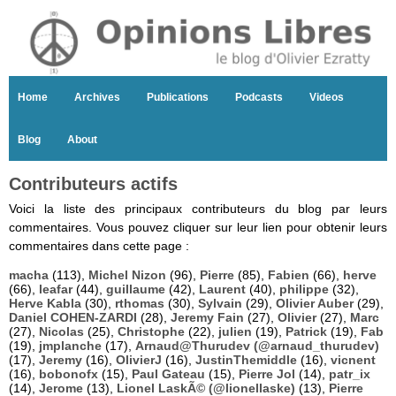
Home
Archives
Publications
Podcasts
Videos
Blog
About
Contributeurs actifs
Voici la liste des principaux contributeurs du blog par leurs
commentaires. Vous pouvez cliquer sur leur lien pour obtenir leurs
commentaires dans cette page :
macha
(113),
Michel Nizon
(96),
Pierre
(85),
Fabien
(66),
herve
(66),
leafar
(44),
guillaume
(42),
Laurent
(40),
philippe
(32),
Herve Kabla
(30),
rthomas
(30),
Sylvain
(29),
Olivier Auber
(29),
Daniel COHEN-ZARDI
(28),
Jeremy Fain
(27),
Olivier
(27),
Marc
(27),
Nicolas
(25),
Christophe
(22),
julien
(19),
Patrick
(19),
Fab
(19),
jmplanche
(17),
Arnaud@Thurudev (@arnaud_thurudev)
(17),
Jeremy
(16),
OlivierJ
(16),
JustinThemiddle
(16),
vicnent
(16),
bobonofx
(15),
Paul Gateau
(15),
Pierre Jol
(14),
patr_ix
(14),
Jerome
(13),
Lionel LaskÃ© (@lionellaske)
(13),
Pierre