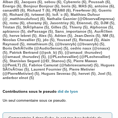
Alban
(6),
Jacques
(6),
sebou
(6),
Cybereric
(6),
Poussah
(6),
Energo
(6),
Bonjour Bonjour
(6),
boris
(6),
MAS
(6),
antoine
(6),
canard65
(6),
Richard T
(6),
PEAI60
(6),
Free4ever
(6),
Guerric
(6),
Richard
(6),
tvtweet
(6),
loÃ¯c
(6),
Matthieu Dufour
(@_matthieudufour)
(6),
Nathalie Gasnier (@ObservaEmpresa)
(6),
romu
(6),
cheramy
(6),
Jasontrisy
(6),
EtienneL
(5),
DJM
(5),
Tristan
(5),
StÃ©phane
(5),
Gilles
(5),
Thierry
(5),
Alphonse
(5),
apbianco
(5),
dePassage
(5),
Sans_importance
(5),
AurÃ©lien
(5),
herve lebret
(5),
Alex
(5),
Adrien
(5),
Jean-Denis
(5),
NM
(5),
Nicolas Chevallier
(5),
jdo
(5),
Youssef
(5),
Renaud
(5),
Alain
Raynaud
(5),
mmathieum
(5),
(@bvanryb) (@bvanryb)
(5),
Boris DefrÃ©ville (@AudioSense)
(5),
cedric naux (@cnaux)
(5),
Patrick Bertrand (@pck_b)
(5),
(@arnaud_thurudev)
(@arnaud_thurudev)
(5),
(@PLechevallier) (@PLechevallier)
(5),
Stanislas Segard (@El_Stanou)
(5),
Pierre Mawas
(@PemLT)
(5),
Fabrice Camurat (@fabricecamurat)
(5),
Hugues
SÃ©vÃ©rac
(5),
Laurent Fournier
(5),
Pierre Metivier
(@PierreMetivier)
(5),
Hugues Severac
(5),
hervet
(5),
Joel
(5),
arderbor elnot
(5)
Contributions sous le pseudo
did de lyon
Un seul commentaire sous ce pseudo.