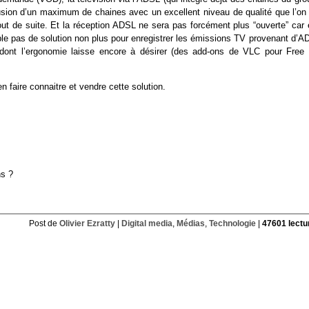
fusion d’un maximum de chaines avec un excellent niveau de qualité que l’on 
ut de suite. Et la réception ADSL ne sera pas forcément plus “ouverte” car e
mple pas de solution non plus pour enregistrer les émissions TV provenant d’
dont l’ergonomie laisse encore à désirer (des add-ons de VLC pour Free 
n faire connaitre et vendre cette solution.
ns ?
Post de
Olivier Ezratty
|
Digital media
,
Médias
,
Technologie
|
47601 lectu