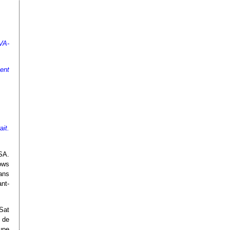
VA-
ent
ait.
SA.
ows
ans
nt-
Sat
 de
upe