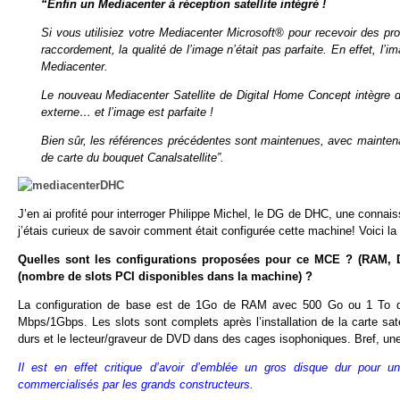
“Enfin un Mediacenter à réception satellite intégré !
Si vous utilisiez votre Mediacenter Microsoft® pour recevoir des p
raccordement, la qualité de l’image n’était pas parfaite. En effet, l’
Mediacenter.
Le nouveau Mediacenter Satellite de Digital Home Concept intègre d
externe… et l’image est parfaite !
Bien sûr, les références précédentes sont maintenues, avec maintenan
de carte du bouquet Canalsatellite”.
J’en ai profité pour interroger Philippe Michel, le DG de DHC, une connai
j’étais curieux de savoir comment était configurée cette machine! Voici 
Quelles sont les configurations proposées pour ce MCE ? (RAM, Dis
(nombre de slots PCI disponibles dans la machine) ?
La configuration de base est de 1Go de RAM avec 500 Go ou 1 To de s
Mbps/1Gbps. Les slots sont complets après l’installation de la carte sa
durs et le lecteur/graveur de DVD dans des cages isophoniques. Bref, une 
Il est en effet critique d’avoir d’emblée un gros disque dur pou
commercialisés par les grands constructeurs.