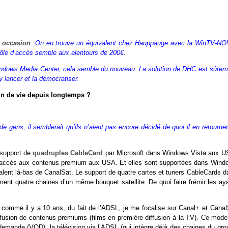
n
occasion
.
On en trouve un équivalent chez Hauppauge avec la WinTV-NO
trôle d’accès semble aux alentours de 200€.
dows Media Center, cela semble du nouveau. La solution de DHC est sûrem
y lancer et la démocratiser.
fin de vie depuis longtemps ?
de gens, il semblerait qu’ils n’aient pas encore décidé de quoi il en retourner
 support de
quadruples CableCard
par Microsoft dans Windows Vista aux U
e d’accès aux contenus premium aux USA. Et elles sont supportées dans Wind
valent là-bas de CanalSat. Le support de quatre cartes et tuners CableCards d
ent quatre chaines d’un même bouquet satellite. De quoi faire frémir les aya
s comme il y a 10 ans, du fait de l’ADSL, je me focalise sur Canal+ et Canal
ffusion de contenus premiums (films en première diffusion à la TV). Ce mode
demande (VOD), la télévision via l’ADSL (qui intègre déjà des chaines du gro