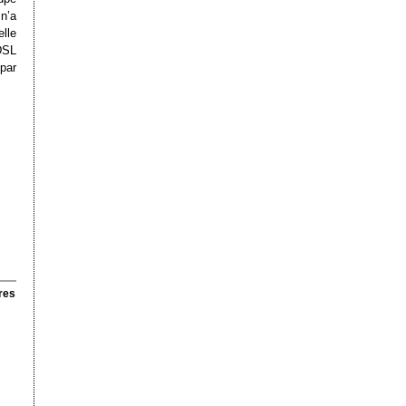
n’a
lle
ADSL
par
res