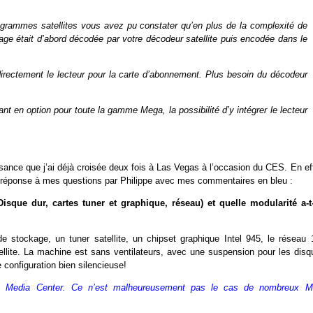
rogrammes satellites vous avez pu constater qu’en plus de la complexité de
image était d’abord décodée par votre décodeur satellite puis encodée dans le
irectement le lecteur pour la carte d’abonnement. Plus besoin du décodeur
t en option pour toute la gamme Mega, la possibilité d’y intégrer le lecteur
ssance que j’ai déjà croisée deux fois à Las Vegas à l’occasion du CES. En ef
la réponse à mes questions par Philippe avec mes commentaires en bleu :
que dur, cartes tuner et graphique, réseau) et quelle modularité a-t
tockage, un tuner satellite, un chipset graphique Intel 945, le réseau 
tellite. La machine est sans ventilateurs, avec une suspension pour les disq
configuration bien silencieuse!
r un Media Center. Ce n’est malheureusement pas le cas de nombreux 