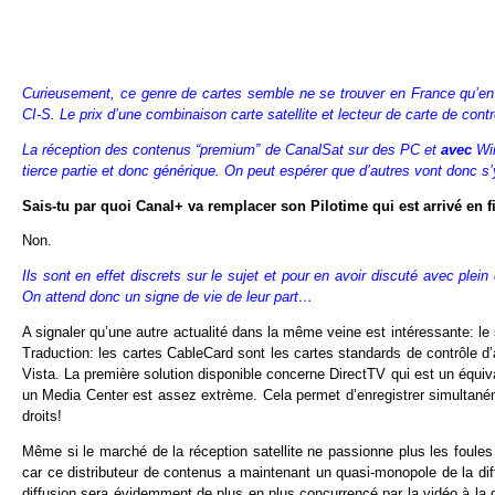
Curieusement, ce genre de cartes semble ne se trouver en France qu’e
CI-S. Le prix d’une combinaison carte satellite et lecteur de carte de con
La réception des contenus “premium” de CanalSat sur des PC et
avec
Win
tierce partie et donc générique. On peut espérer que d’autres vont donc s’
Sais-tu par quoi Canal+ va remplacer son Pilotime qui est arrivé en 
Non.
Ils sont en effet discrets sur le sujet et pour en avoir discuté avec plein 
On attend donc un signe de vie de leur part…
A signaler qu’une autre actualité dans la même veine est intéressante: le
Traduction: les cartes CableCard sont les cartes standards de contrôl
Vista. La première solution disponible concerne DirectTV qui est un équi
un Media Center est assez extrème. Cela permet d’enregistrer simultaném
droits!
Même si le marché de la réception satellite ne passionne plus les foule
car ce distributeur de contenus a maintenant un quasi-monopole de la di
diffusion sera évidemment de plus en plus concurrencé par la vidéo à la 