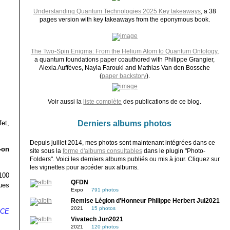
Understanding Quantum Technologies 2025 Key takeaways
, a 38
pages version with key takeaways from the eponymous book.
The Two-Spin Enigma: From the Helium Atom to Quantum Ontology
,
a quantum foundations paper coauthored with Philippe Grangier,
Alexia Auffèves, Nayla Farouki and Mathias Van den Bossche
(
paper backstory
).
Voir aussi la
liste complète
des publications de ce blog.
Derniers albums photos
fet,
Depuis juillet 2014, mes photos sont maintenant intégrées dans ce
-on
site sous la
forme d'albums consultables
dans le plugin "Photo-
Folders". Voici les derniers albums publiés ou mis à jour. Cliquez sur
les vignettes pour accéder aux albums.
100
QFDN
ues
Expo
791 photos
Remise Légion d'Honneur Philippe Herbert Jul2021
2021
15 photos
MCE
Vivatech Jun2021
2021
120 photos