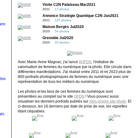
Visite C2N Palaiseau Mar2021
2021
17 photos
Annonce Stratégie Quantique C2N Jan2021
2021
137 photos
ans
Maison Bergès Jul2020
2020
54 photos
Grenoble Jul2020
2020
22 photos
Avec Marie-Anne Magnac, j'ai lancé
#QFDN
, l'initiative de
valorisation de femmes du numérique par la photo. Elle circule dans
différentes manifestations. J'ai réalisé entre 2011 et mi 2023 plus de
800 portraits photographiques de femmes du numérique avec une
être
représentation de tous les métiers du numérique.
Les photos et les bios de ces femmes du numérique sont
présentées au complet sur le site
QFDN
! Vous pouvez aussi
visualiser les derniers portraits publiés sur
mon propre site photo
. Et
ci-dessous, les 16 derniers par date de prise de vue, les vignettes
étant cliquables.
ats.