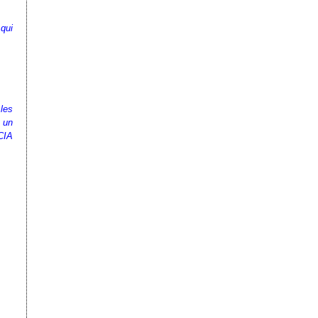
qui
les
à un
MCIA