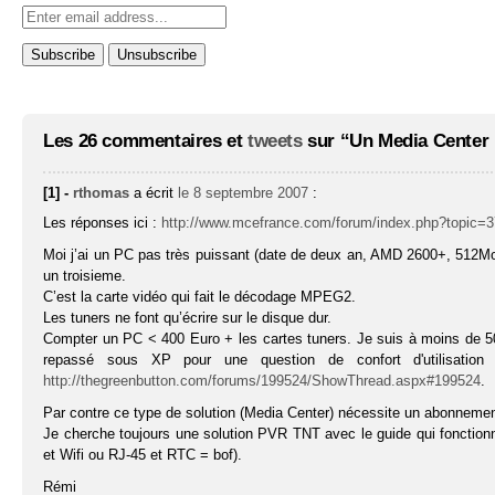
Les 26 commentaires et
tweets
sur “Un Media Center 
[1] -
rthomas
a écrit
le 8 septembre 2007
:
Les réponses ici :
http://www.mcefrance.com/forum/index.php?topic
Moi j’ai un PC pas très puissant (date de deux an, AMD 2600+, 512Mo) 
un troisieme.
C’est la carte vidéo qui fait le décodage MPEG2.
Les tuners ne font qu’écrire sur le disque dur.
Compter un PC < 400 Euro + les cartes tuners. Je suis à moins de 50
repassé sous XP pour une question de confort d'utilisation 
http://thegreenbutton.com/forums/199524/ShowThread.aspx#199524
.
Par contre ce type de solution (Media Center) nécessite un abonnement
Je cherche toujours une solution PVR TNT avec le guide qui fonctio
et Wifi ou RJ-45 et RTC = bof).
Rémi