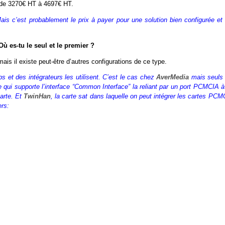
nt de 3270€ HT à 4697€ HT.
ais c’est probablement le prix à payer pour une solution bien configurée et 
Où es-tu le seul et le premier ?
ais il existe peut-être d’autres configurations de ce type.
ps et des intégrateurs les utilisent. C’est le cas chez
AverMedia
mais seuls 
lite qui supporte l’interface “Common Interface” la reliant par un port PCMCIA 
arte. Et
TwinHan
, la carte sat dans laquelle on peut intégrer les cartes PC
ers: