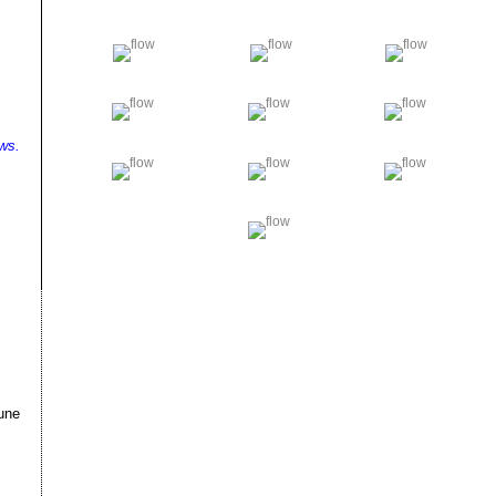
ws.
une