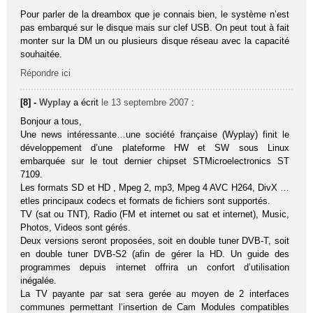
Pour parler de la dreambox que je connais bien, le système n’est
pas embarqué sur le disque mais sur clef USB. On peut tout à fait
monter sur la DM un ou plusieurs disque réseau avec la capacité
souhaitée.
Répondre ici
[8] -
Wyplay
a écrit
le 13 septembre 2007
:
Bonjour a tous,
Une news intéressante…une société française (Wyplay) finit le
développement d’une plateforme HW et SW sous Linux
embarquée sur le tout dernier chipset STMicroelectronics ST
7109.
Les formats SD et HD , Mpeg 2, mp3, Mpeg 4 AVC H264, DivX …
etles principaux codecs et formats de fichiers sont supportés.
TV (sat ou TNT), Radio (FM et internet ou sat et internet), Music,
Photos, Videos sont gérés.
Deux versions seront proposées, soit en double tuner DVB-T, soit
en double tuner DVB-S2 (afin de gérer la HD. Un guide des
programmes depuis internet offrira un confort d’utilisation
inégalée.
La TV payante par sat sera gerée au moyen de 2 interfaces
communes permettant l’insertion de Cam Modules compatibles