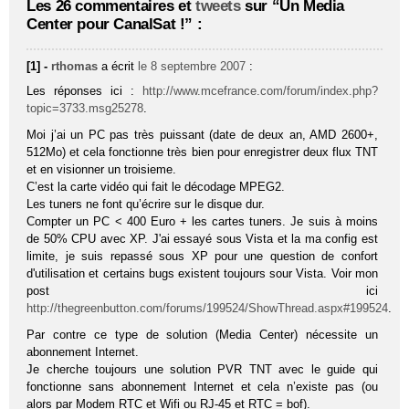
Les 26 commentaires et
tweets
sur “Un Media
Center pour CanalSat !” :
[1] -
rthomas
a écrit
le 8 septembre 2007
:
Les réponses ici :
http://www.mcefrance.com/forum/index.php?
topic=3733.msg25278
.
Moi j’ai un PC pas très puissant (date de deux an, AMD 2600+,
512Mo) et cela fonctionne très bien pour enregistrer deux flux TNT
et en visionner un troisieme.
C’est la carte vidéo qui fait le décodage MPEG2.
Les tuners ne font qu’écrire sur le disque dur.
Compter un PC < 400 Euro + les cartes tuners. Je suis à moins
de 50% CPU avec XP. J'ai essayé sous Vista et la ma config est
limite, je suis repassé sous XP pour une question de confort
d'utilisation et certains bugs existent toujours sour Vista. Voir mon
post ici
http://thegreenbutton.com/forums/199524/ShowThread.aspx#199524
.
Par contre ce type de solution (Media Center) nécessite un
abonnement Internet.
Je cherche toujours une solution PVR TNT avec le guide qui
fonctionne sans abonnement Internet et cela n’existe pas (ou
alors par Modem RTC et Wifi ou RJ-45 et RTC = bof).