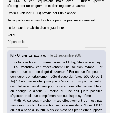
La DM7025 est l’équivalent mais avec 2 tuners (permet
d’enregistrer un programme et d’en regarder un autre)
DM8000 (bituner + HD) prévue pour fin d’année.
Je ne parle des autres fonctions pour ne pas vexer canalsat.
Le tout sur la stabilité d’un noyau Linux.
Voilou
Répondre ici
[6] - Olivier Ezratty
a écrit
le 11 septembre 2007
:
Pour faire écho aux commentaires de Mickg, Stéphane et jyq :
– La Dreambox est effectivement une solution sympa. Par
contre, quel est son degré d’ouverture? Est-ce que l’on peut la
configurer confortablement côté disque dur (avec 500 Go ou 1
To)? Cela nécessite j’imagine d’avoir un disque de setup
complet avec les drivers pour pouvoir réinstaller l’ensemble si
on change le disque. A moins qu’il ne soit juste possible
d’ajouter un disque complémentaire au disque système.
– MythTV, ça peut marcher, mais effectivement ce n’est pas
très grand public. La solution est intégrée dans “Linux MCE”
qui est à base d’Ubuntu. Mais ce n’est pas prêt d’être supporté