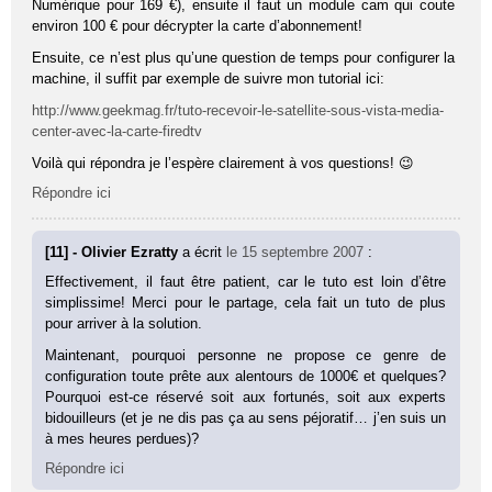
Numérique pour 169 €), ensuite il faut un module cam qui coute
environ 100 € pour décrypter la carte d’abonnement!
Ensuite, ce n’est plus qu’une question de temps pour configurer la
machine, il suffit par exemple de suivre mon tutorial ici:
http://www.geekmag.fr/tuto-recevoir-le-satellite-sous-vista-media-
center-avec-la-carte-firedtv
Voilà qui répondra je l’espère clairement à vos questions! 😉
Répondre ici
[11] - Olivier Ezratty
a écrit
le 15 septembre 2007
:
Effectivement, il faut être patient, car le tuto est loin d’être
simplissime! Merci pour le partage, cela fait un tuto de plus
pour arriver à la solution.
Maintenant, pourquoi personne ne propose ce genre de
configuration toute prête aux alentours de 1000€ et quelques?
Pourquoi est-ce réservé soit aux fortunés, soit aux experts
bidouilleurs (et je ne dis pas ça au sens péjoratif… j’en suis un
à mes heures perdues)?
Répondre ici