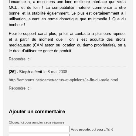
Linuxmce a, a mon sens une bien meilleure interface que vista
MCE, et de loin ! La compatibilité materiel commence a être
bonne, et la stabilité égalemment. Le plus est certainemment a l
utilisation, autant en terme domotique que multimedia ! Que du
bonheur !
Pour le support canal plus, je les ai contacté a plusieurs reprise,
et a partir du moment que l on s est acquitté des droits
mediaguaurd (CAM aston ou location du demo propriétaire), on a
le droit d’utiliser ce genre de produit!
Répondre ici
[26] -
Steph
a écrit
le 8 mai 2008
:
http://embruns.net/carnet/actus-et-opinions/la-fin-du-male.html
Répondre ici
Ajouter un commentaire
Cliquez ici pour annuler cette réponse
Votre pseudo, qui sera affiché