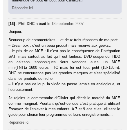
numérique de bout en bout pour CanalSat!
Répondre ici
[16] -
Phil DHC
a écrit
le 18 septembre 2007
:
Bonjour,
Beaucoup de commentaires… et deux trois réponses de ma part:
– Dreambox : c’est un beau produit mais réservé aux geeks…
– le prix de ce MCE : il n’est pas la conséquence de l’intégration
SAT, mais surtout au fait qu’il est fanless, DVD suspendu, HDD
en caisson isophoniques…Nous vendons aussi un MCE
mini(TNT)à 1600 euros TTC mais lui est tout petit (18x18cm).
DHC ne concurrence pas les grandes marques et s’est spécialisé
dans les produits de niche
– il n’y a pas de loup, la vidéo ne passe jamais en analogique, et
heureusement.
Je rejoins le commentaire d’Olivier qui décrit le marché du MCE
comme marginal. Pourtant qu’est-ce que c’est pratique à utiliser!
Essayez de l’enlever à mes enfants! à 7 et 9 ans elles utilisent le
guide pour choisir leur programmes et leurs enregistrements…
Répondre ici