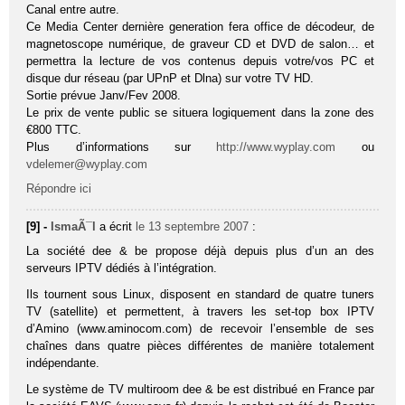
Canal entre autre.
Ce Media Center dernière generation fera office de décodeur, de
magnetoscope numérique, de graveur CD et DVD de salon… et
permettra la lecture de vos contenus depuis votre/vos PC et
disque dur réseau (par UPnP et Dlna) sur votre TV HD.
Sortie prévue Janv/Fev 2008.
Le prix de vente public se situera logiquement dans la zone des
€800 TTC.
Plus d’informations sur
http://www.wyplay.com
ou
vdelemer@wyplay.com
Répondre ici
[9] -
IsmaÃ¯l
a écrit
le 13 septembre 2007
:
La société dee & be propose déjà depuis plus d’un an des
serveurs IPTV dédiés à l’intégration.
Ils tournent sous Linux, disposent en standard de quatre tuners
TV (satellite) et permettent, à travers les set-top box IPTV
d’Amino (www.aminocom.com) de recevoir l’ensemble de ses
chaînes dans quatre pièces différentes de manière totalement
indépendante.
Le système de TV multiroom dee & be est distribué en France par