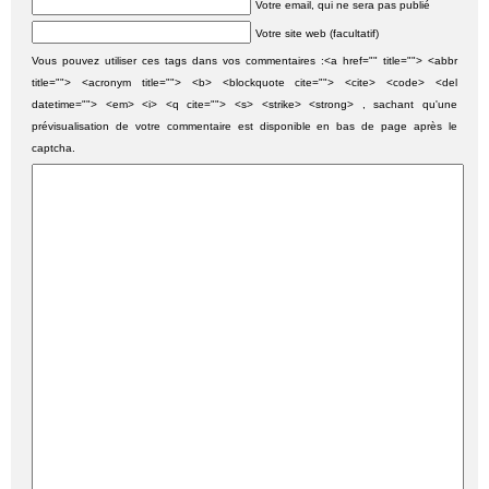
Votre email, qui ne sera pas publié
Votre site web (facultatif)
Vous pouvez utiliser ces tags dans vos commentaires :<a href="" title=""> <abbr
title=""> <acronym title=""> <b> <blockquote cite=""> <cite> <code> <del
datetime=""> <em> <i> <q cite=""> <s> <strike> <strong> , sachant qu'une
prévisualisation de votre commentaire est disponible en bas de page après le
captcha.