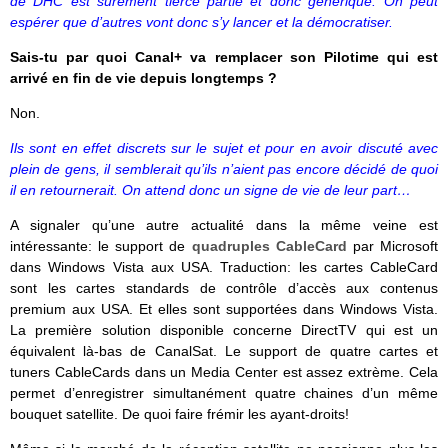
de DHC est sûrement tierce partie et donc générique. On peut
espérer que d’autres vont donc s’y lancer et la démocratiser.
Sais-tu par quoi Canal+ va remplacer son Pilotime qui est
arrivé en fin de vie depuis longtemps ?
Non.
Ils sont en effet discrets sur le sujet et pour en avoir discuté avec
plein de gens, il semblerait qu’ils n’aient pas encore décidé de quoi
il en retournerait. On attend donc un signe de vie de leur part…
A signaler qu’une autre actualité dans la même veine est
intéressante: le support de
quadruples CableCard
par Microsoft
dans Windows Vista aux USA. Traduction: les cartes CableCard
sont les cartes standards de contrôle d’accès aux contenus
premium aux USA. Et elles sont supportées dans Windows Vista.
La première solution disponible concerne DirectTV qui est un
équivalent là-bas de CanalSat. Le support de quatre cartes et
tuners CableCards dans un Media Center est assez extrème. Cela
permet d’enregistrer simultanément quatre chaines d’un même
bouquet satellite. De quoi faire frémir les ayant-droits!