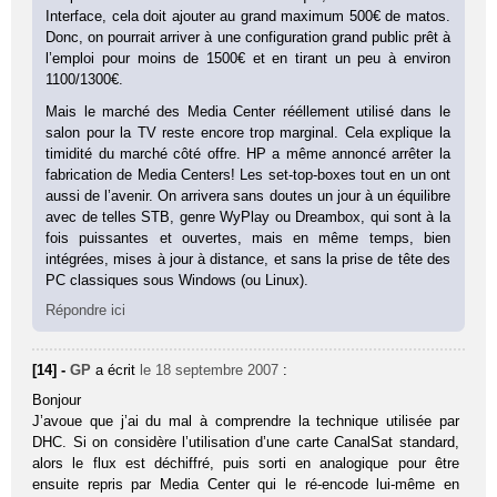
Interface, cela doit ajouter au grand maximum 500€ de matos.
Donc, on pourrait arriver à une configuration grand public prêt à
l’emploi pour moins de 1500€ et en tirant un peu à environ
1100/1300€.
Mais le marché des Media Center rééllement utilisé dans le
salon pour la TV reste encore trop marginal. Cela explique la
timidité du marché côté offre. HP a même annoncé arrêter la
fabrication de Media Centers! Les set-top-boxes tout en un ont
aussi de l’avenir. On arrivera sans doutes un jour à un équilibre
avec de telles STB, genre WyPlay ou Dreambox, qui sont à la
fois puissantes et ouvertes, mais en même temps, bien
intégrées, mises à jour à distance, et sans la prise de tête des
PC classiques sous Windows (ou Linux).
Répondre ici
[14] -
GP
a écrit
le 18 septembre 2007
:
Bonjour
J’avoue que j’ai du mal à comprendre la technique utilisée par
DHC. Si on considère l’utilisation d’une carte CanalSat standard,
alors le flux est déchiffré, puis sorti en analogique pour être
ensuite repris par Media Center qui le ré-encode lui-même en