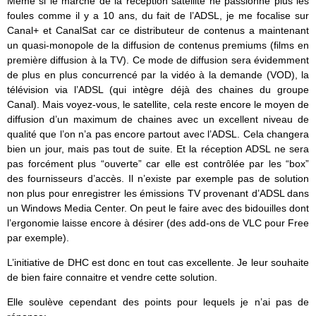
Même si le marché de la réception satellite ne passionne plus les
foules comme il y a 10 ans, du fait de l’ADSL, je me focalise sur
Canal+ et CanalSat car ce distributeur de contenus a maintenant
un quasi-monopole de la diffusion de contenus premiums (films en
première diffusion à la TV). Ce mode de diffusion sera évidemment
de plus en plus concurrencé par la vidéo à la demande (VOD), la
télévision via l’ADSL (qui intègre déjà des chaines du groupe
Canal). Mais voyez-vous, le satellite, cela reste encore le moyen de
diffusion d’un maximum de chaines avec un excellent niveau de
qualité que l’on n’a pas encore partout avec l’ADSL. Cela changera
bien un jour, mais pas tout de suite. Et la réception ADSL ne sera
pas forcément plus “ouverte” car elle est contrôlée par les “box”
des fournisseurs d’accès. Il n’existe par exemple pas de solution
non plus pour enregistrer les émissions TV provenant d’ADSL dans
un Windows Media Center. On peut le faire avec des bidouilles dont
l’ergonomie laisse encore à désirer (des add-ons de VLC pour Free
par exemple).
L’initiative de DHC est donc en tout cas excellente. Je leur souhaite
de bien faire connaitre et vendre cette solution.
Elle soulève cependant des points pour lequels je n’ai pas de