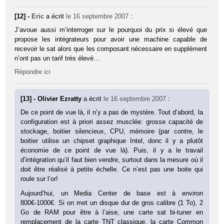
[12] -
Eric
a écrit
le 16 septembre 2007
:
J’avoue aussi m’interroger sur le pourquoi du prix si élevé que
propose les intégrateurs pour avoir une machine capable de
recevoir le sat alors que les composant nécessaire en supplément
n’ont pas un tarif très élevé…
Répondre ici
[13] - Olivier Ezratty
a écrit
le 16 septembre 2007
:
De ce point de vue là, il n’y a pas de mystère. Tout d’abord, la
configuration est à priori assez musclée: grosse capacité de
stockage, boitier silencieux, CPU, mémoire (par contre, le
boitier utilise un chipset graphique Intel, donc il y a plutôt
économie de ce point de vue là). Puis, il y a le travail
d’intégration qu’il faut bien vendre, surtout dans la mesure où il
doit être réalisé à petite échelle. Ce n’est pas une boite qui
roule sur l’or!
Aujourd’hui, un Media Center de base est à environ
800€-1000€. Si on met un disque dur de gros calibre (1 To), 2
Go de RAM pour être à l’aise, une carte sat bi-tuner en
remplacement de la carte TNT classique, la carte Common