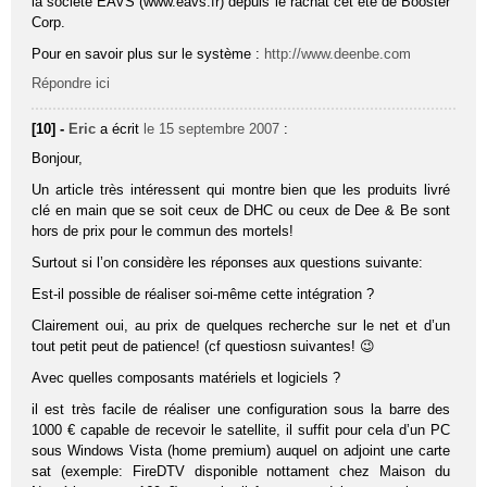
la société EAVS (www.eavs.fr) depuis le rachat cet été de Booster
Corp.
Pour en savoir plus sur le système :
http://www.deenbe.com
Répondre ici
[10] -
Eric
a écrit
le 15 septembre 2007
:
Bonjour,
Un article très intéressent qui montre bien que les produits livré
clé en main que se soit ceux de DHC ou ceux de Dee & Be sont
hors de prix pour le commun des mortels!
Surtout si l’on considère les réponses aux questions suivante:
Est-il possible de réaliser soi-même cette intégration ?
Clairement oui, au prix de quelques recherche sur le net et d’un
tout petit peut de patience! (cf questiosn suivantes! 😉
Avec quelles composants matériels et logiciels ?
il est très facile de réaliser une configuration sous la barre des
1000 € capable de recevoir le satellite, il suffit pour cela d’un PC
sous Windows Vista (home premium) auquel on adjoint une carte
sat (exemple: FireDTV disponible nottament chez Maison du