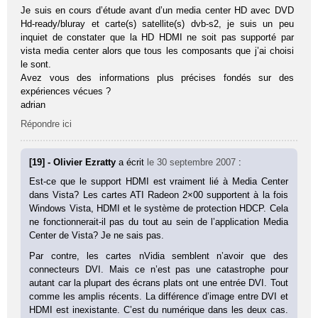
Je suis en cours d’étude avant d’un media center HD avec DVD
Hd-ready/bluray et carte(s) satellite(s) dvb-s2, je suis un peu
inquiet de constater que la HD HDMI ne soit pas supporté par
vista media center alors que tous les composants que j’ai choisi
le sont.
Avez vous des informations plus précises fondés sur des
expériences vécues ?
adrian
Répondre ici
[19] - Olivier Ezratty
a écrit
le 30 septembre 2007
:
Est-ce que le support HDMI est vraiment lié à Media Center
dans Vista? Les cartes ATI Radeon 2×00 supportent à la fois
Windows Vista, HDMI et le système de protection HDCP. Cela
ne fonctionnerait-il pas du tout au sein de l’application Media
Center de Vista? Je ne sais pas.
Par contre, les cartes nVidia semblent n’avoir que des
connecteurs DVI. Mais ce n’est pas une catastrophe pour
autant car la plupart des écrans plats ont une entrée DVI. Tout
comme les amplis récents. La différence d’image entre DVI et
HDMI est inexistante. C’est du numérique dans les deux cas.