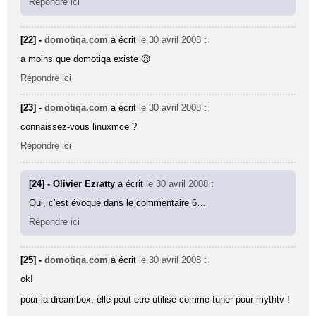
Répondre ici
[22] -
domotiqa.com
a écrit
le 30 avril 2008
:
a moins que domotiqa existe 😉
Répondre ici
[23] -
domotiqa.com
a écrit
le 30 avril 2008
:
connaissez-vous linuxmce ?
Répondre ici
[24] - Olivier Ezratty
a écrit
le 30 avril 2008
:
Oui, c’est évoqué dans le commentaire 6…
Répondre ici
[25] -
domotiqa.com
a écrit
le 30 avril 2008
:
ok!
pour la dreambox, elle peut etre utilisé comme tuner pour mythtv !