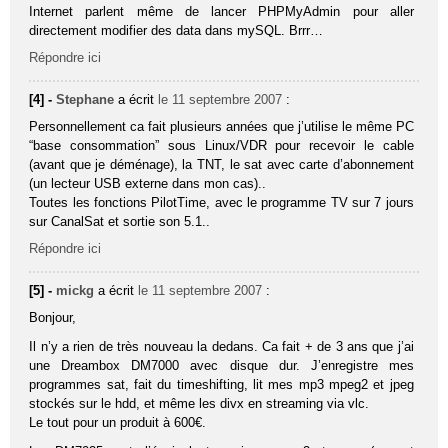
Internet parlent même de lancer PHPMyAdmin pour aller
directement modifier des data dans mySQL. Brrr…
Répondre ici
[4] -
Stephane
a écrit
le 11 septembre 2007
:
Personnellement ca fait plusieurs années que j’utilise le même PC
“base consommation” sous Linux/VDR pour recevoir le cable
(avant que je déménage), la TNT, le sat avec carte d’abonnement
(un lecteur USB externe dans mon cas)..
Toutes les fonctions PilotTime, avec le programme TV sur 7 jours
sur CanalSat et sortie son 5.1..
Répondre ici
[5] -
mickg
a écrit
le 11 septembre 2007
:
Bonjour,
Il n’y a rien de très nouveau la dedans. Ca fait + de 3 ans que j’ai
une Dreambox DM7000 avec disque dur. J’enregistre mes
programmes sat, fait du timeshifting, lit mes mp3 mpeg2 et jpeg
stockés sur le hdd, et même les divx en streaming via vlc.
Le tout pour un produit à 600€.