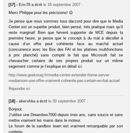
[17] -
Eric78
a écrit
le 18 septembre 2007
:
Merci Philippe pour les précisions! 😉
Je pense que nous sommes tous daccord pour dire que le Media
Center est un superbe produit, bien pensé, très pratique mais qu’il
reste marginal! Bien que fervent supporter de MCE depuis la
première heure, je pense que le concept à du mal à décoller à
cause d’un offre peut cohérente face au marché actuel
(concurrence avec les Box des FAI et les platines multifonctions
à prix planché) sans compté le fait que Microsoft fait se
chevaucher certains de ses propres produit sur un même
segement comme je l’explique en détail ici:
http://www.geekmag.fr/media-center-extender-home-server-
mediaroom-une-offre-vraiment-cohrente-pas-certain-en-ltat-actuel
Répondre ici
[18] -
abershka
a écrit
le 30 septembre 2007
:
Bonjour,
J’utilise une Dreambox7000 depuis trois ans, sans soucis et sans
mettre vraiment les mains dans le moteur.
Le forum de la sandbox team est vraiment remarquable par son
contenu.