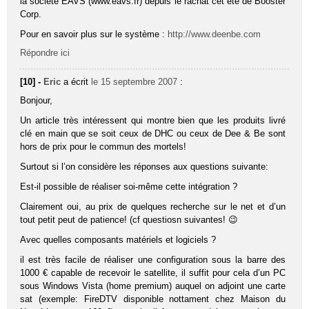
la société EAVS (www.eavs.fr) depuis le rachat cet été de Booster
Corp.
Pour en savoir plus sur le système :
http://www.deenbe.com
Répondre ici
[10] -
Eric
a écrit
le 15 septembre 2007
:
Bonjour,
Un article très intéressent qui montre bien que les produits livré
clé en main que se soit ceux de DHC ou ceux de Dee & Be sont
hors de prix pour le commun des mortels!
Surtout si l’on considère les réponses aux questions suivante:
Est-il possible de réaliser soi-même cette intégration ?
Clairement oui, au prix de quelques recherche sur le net et d’un
tout petit peut de patience! (cf questiosn suivantes! 😉
Avec quelles composants matériels et logiciels ?
il est très facile de réaliser une configuration sous la barre des
1000 € capable de recevoir le satellite, il suffit pour cela d’un PC
sous Windows Vista (home premium) auquel on adjoint une carte
sat (exemple: FireDTV disponible nottament chez Maison du