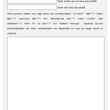
Votre email, qui ne sera pas publié
Votre site web (facultatif)
Vous pouvez utiliser ces tags dans vos commentaires :<a href="" title=""> <abbr
title=""> <acronym title=""> <b> <blockquote cite=""> <cite> <code> <del
datetime=""> <em> <i> <q cite=""> <s> <strike> <strong> , sachant qu'une
prévisualisation de votre commentaire est disponible en bas de page après le
captcha.