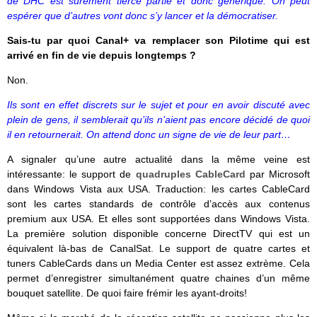
de DHC est sûrement tierce partie et donc générique. On peut
espérer que d’autres vont donc s’y lancer et la démocratiser.
Sais-tu par quoi Canal+ va remplacer son Pilotime qui est
arrivé en fin de vie depuis longtemps ?
Non.
Ils sont en effet discrets sur le sujet et pour en avoir discuté avec
plein de gens, il semblerait qu’ils n’aient pas encore décidé de quoi
il en retournerait. On attend donc un signe de vie de leur part…
A signaler qu’une autre actualité dans la même veine est
intéressante: le support de
quadruples CableCard
par Microsoft
dans Windows Vista aux USA. Traduction: les cartes CableCard
sont les cartes standards de contrôle d’accès aux contenus
premium aux USA. Et elles sont supportées dans Windows Vista.
La première solution disponible concerne DirectTV qui est un
équivalent là-bas de CanalSat. Le support de quatre cartes et
tuners CableCards dans un Media Center est assez extrème. Cela
permet d’enregistrer simultanément quatre chaines d’un même
bouquet satellite. De quoi faire frémir les ayant-droits!