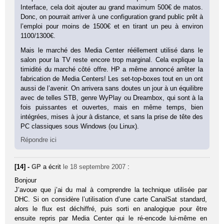
Interface, cela doit ajouter au grand maximum 500€ de matos.
Donc, on pourrait arriver à une configuration grand public prêt à
l’emploi pour moins de 1500€ et en tirant un peu à environ
1100/1300€.
Mais le marché des Media Center rééllement utilisé dans le
salon pour la TV reste encore trop marginal. Cela explique la
timidité du marché côté offre. HP a même annoncé arrêter la
fabrication de Media Centers! Les set-top-boxes tout en un ont
aussi de l’avenir. On arrivera sans doutes un jour à un équilibre
avec de telles STB, genre WyPlay ou Dreambox, qui sont à la
fois puissantes et ouvertes, mais en même temps, bien
intégrées, mises à jour à distance, et sans la prise de tête des
PC classiques sous Windows (ou Linux).
Répondre ici
[14] -
GP
a écrit
le 18 septembre 2007
:
Bonjour
J’avoue que j’ai du mal à comprendre la technique utilisée par
DHC. Si on considère l’utilisation d’une carte CanalSat standard,
alors le flux est déchiffré, puis sorti en analogique pour être
ensuite repris par Media Center qui le ré-encode lui-même en