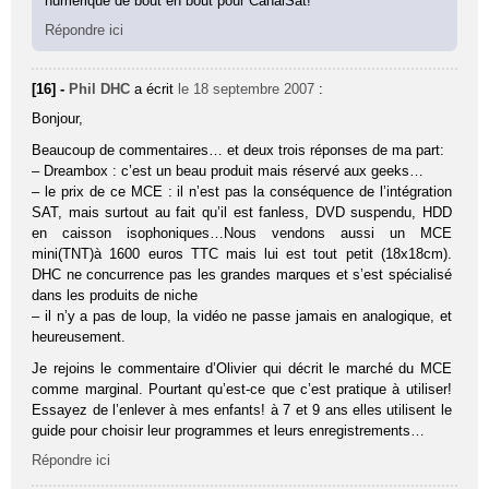
numérique de bout en bout pour CanalSat!
Répondre ici
[16] -
Phil DHC
a écrit
le 18 septembre 2007
:
Bonjour,
Beaucoup de commentaires… et deux trois réponses de ma part:
– Dreambox : c’est un beau produit mais réservé aux geeks…
– le prix de ce MCE : il n’est pas la conséquence de l’intégration
SAT, mais surtout au fait qu’il est fanless, DVD suspendu, HDD
en caisson isophoniques…Nous vendons aussi un MCE
mini(TNT)à 1600 euros TTC mais lui est tout petit (18x18cm).
DHC ne concurrence pas les grandes marques et s’est spécialisé
dans les produits de niche
– il n’y a pas de loup, la vidéo ne passe jamais en analogique, et
heureusement.
Je rejoins le commentaire d’Olivier qui décrit le marché du MCE
comme marginal. Pourtant qu’est-ce que c’est pratique à utiliser!
Essayez de l’enlever à mes enfants! à 7 et 9 ans elles utilisent le
guide pour choisir leur programmes et leurs enregistrements…
Répondre ici