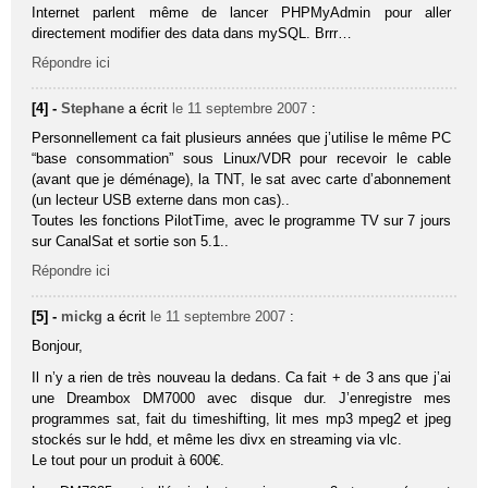
Internet parlent même de lancer PHPMyAdmin pour aller
directement modifier des data dans mySQL. Brrr…
Répondre ici
[4] -
Stephane
a écrit
le 11 septembre 2007
:
Personnellement ca fait plusieurs années que j’utilise le même PC
“base consommation” sous Linux/VDR pour recevoir le cable
(avant que je déménage), la TNT, le sat avec carte d’abonnement
(un lecteur USB externe dans mon cas)..
Toutes les fonctions PilotTime, avec le programme TV sur 7 jours
sur CanalSat et sortie son 5.1..
Répondre ici
[5] -
mickg
a écrit
le 11 septembre 2007
:
Bonjour,
Il n’y a rien de très nouveau la dedans. Ca fait + de 3 ans que j’ai
une Dreambox DM7000 avec disque dur. J’enregistre mes
programmes sat, fait du timeshifting, lit mes mp3 mpeg2 et jpeg
stockés sur le hdd, et même les divx en streaming via vlc.
Le tout pour un produit à 600€.