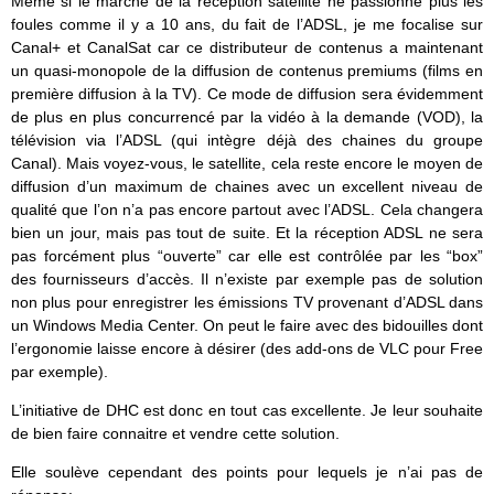
Même si le marché de la réception satellite ne passionne plus les
foules comme il y a 10 ans, du fait de l’ADSL, je me focalise sur
Canal+ et CanalSat car ce distributeur de contenus a maintenant
un quasi-monopole de la diffusion de contenus premiums (films en
première diffusion à la TV). Ce mode de diffusion sera évidemment
de plus en plus concurrencé par la vidéo à la demande (VOD), la
télévision via l’ADSL (qui intègre déjà des chaines du groupe
Canal). Mais voyez-vous, le satellite, cela reste encore le moyen de
diffusion d’un maximum de chaines avec un excellent niveau de
qualité que l’on n’a pas encore partout avec l’ADSL. Cela changera
bien un jour, mais pas tout de suite. Et la réception ADSL ne sera
pas forcément plus “ouverte” car elle est contrôlée par les “box”
des fournisseurs d’accès. Il n’existe par exemple pas de solution
non plus pour enregistrer les émissions TV provenant d’ADSL dans
un Windows Media Center. On peut le faire avec des bidouilles dont
l’ergonomie laisse encore à désirer (des add-ons de VLC pour Free
par exemple).
L’initiative de DHC est donc en tout cas excellente. Je leur souhaite
de bien faire connaitre et vendre cette solution.
Elle soulève cependant des points pour lequels je n’ai pas de