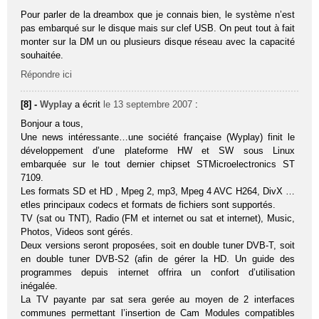
Pour parler de la dreambox que je connais bien, le système n’est
pas embarqué sur le disque mais sur clef USB. On peut tout à fait
monter sur la DM un ou plusieurs disque réseau avec la capacité
souhaitée.
Répondre ici
[8] -
Wyplay
a écrit
le 13 septembre 2007
:
Bonjour a tous,
Une news intéressante…une société française (Wyplay) finit le
développement d’une plateforme HW et SW sous Linux
embarquée sur le tout dernier chipset STMicroelectronics ST
7109.
Les formats SD et HD , Mpeg 2, mp3, Mpeg 4 AVC H264, DivX …
etles principaux codecs et formats de fichiers sont supportés.
TV (sat ou TNT), Radio (FM et internet ou sat et internet), Music,
Photos, Videos sont gérés.
Deux versions seront proposées, soit en double tuner DVB-T, soit
en double tuner DVB-S2 (afin de gérer la HD. Un guide des
programmes depuis internet offrira un confort d’utilisation
inégalée.
La TV payante par sat sera gerée au moyen de 2 interfaces
communes permettant l’insertion de Cam Modules compatibles