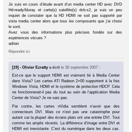
Je suis en cours d’étude avant d’un media center HD avec DVD
Hd-ready/bluray et carte(s) satellite(s) dvb-s2, je suis un peu
inquiet de constater que la HD HDMI ne soit pas supporté par
vista media center alors que tous les composants que j’ai choisi
le sont.
Avez vous des informations plus précises fondés sur des
expériences vécues ?
adrian
Répondre ici
[19] - Olivier Ezratty
a écrit
le 30 septembre 2007
:
Est-ce que le support HDMI est vraiment lié à Media Center
dans Vista? Les cartes ATI Radeon 2×00 supportent à la fois
Windows Vista, HDMI et le système de protection HDCP. Cela
ne fonctionnerait-il pas du tout au sein de l’application Media
Center de Vista? Je ne sais pas.
Par contre, les cartes nVidia semblent n’avoir que des
connecteurs DVI. Mais ce n’est pas une catastrophe pour
autant car la plupart des écrans plats ont une entrée DVI. Tout
comme les amplis récents. La différence d’image entre DVI et
HDMI est inexistante. C’est du numérique dans les deux cas.