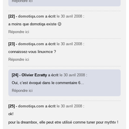
Répondre ici
[22] -
domotiqa.com
a écrit
le 30 avril 2008
:
a moins que domotiqa existe 😉
Répondre ici
[23] -
domotiqa.com
a écrit
le 30 avril 2008
:
connaissez-vous linuxmce ?
Répondre ici
[24] - Olivier Ezratty
a écrit
le 30 avril 2008
:
Oui, c’est évoqué dans le commentaire 6…
Répondre ici
[25] -
domotiqa.com
a écrit
le 30 avril 2008
:
ok!
pour la dreambox, elle peut etre utilisé comme tuner pour mythtv !