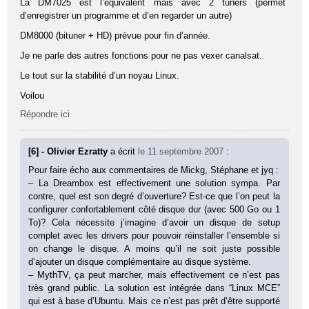
La DM7025 est l’équivalent mais avec 2 tuners (permet
d’enregistrer un programme et d’en regarder un autre)
DM8000 (bituner + HD) prévue pour fin d’année.
Je ne parle des autres fonctions pour ne pas vexer canalsat.
Le tout sur la stabilité d’un noyau Linux.
Voilou
Répondre ici
[6] - Olivier Ezratty
a écrit
le 11 septembre 2007
:
Pour faire écho aux commentaires de Mickg, Stéphane et jyq :
– La Dreambox est effectivement une solution sympa. Par
contre, quel est son degré d’ouverture? Est-ce que l’on peut la
configurer confortablement côté disque dur (avec 500 Go ou 1
To)? Cela nécessite j’imagine d’avoir un disque de setup
complet avec les drivers pour pouvoir réinstaller l’ensemble si
on change le disque. A moins qu’il ne soit juste possible
d’ajouter un disque complémentaire au disque système.
– MythTV, ça peut marcher, mais effectivement ce n’est pas
très grand public. La solution est intégrée dans “Linux MCE”
qui est à base d’Ubuntu. Mais ce n’est pas prêt d’être supporté