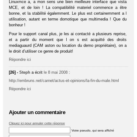
Linuxmce a, a mon sens une bien meilleure interface que vista
MCE, et de loin ! La compatibilité materiel commence a être
bonne, et la stabilité égalemment. Le plus est certainemment a l
utilisation, autant en terme domotique que multimedia ! Que du
bonheur !
Pour le support canal plus, je les ai contacté a plusieurs reprise,
et a partir du moment que l on s est acquitté des droits
mediaguaurd (CAM aston ou location du demo propriétaire), on a
le droit d’utiliser ce genre de produit!
Répondre ici
[26] -
Steph
a écrit
le 8 mai 2008
:
http://embruns.net/carnet/actus-et-opinions/la-fin-du-male.html
Répondre ici
Ajouter un commentaire
Cliquez ici pour annuler cette réponse
Votre pseudo, qui sera affiché