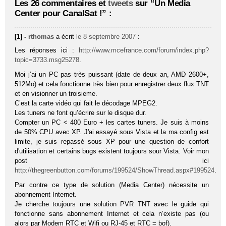
Les 26 commentaires et
tweets
sur “Un Media
Center pour CanalSat !” :
[1] -
rthomas
a écrit
le 8 septembre 2007
:
Les réponses ici :
http://www.mcefrance.com/forum/index.php?
topic=3733.msg25278
.
Moi j’ai un PC pas très puissant (date de deux an, AMD 2600+,
512Mo) et cela fonctionne très bien pour enregistrer deux flux TNT
et en visionner un troisieme.
C’est la carte vidéo qui fait le décodage MPEG2.
Les tuners ne font qu’écrire sur le disque dur.
Compter un PC < 400 Euro + les cartes tuners. Je suis à moins
de 50% CPU avec XP. J'ai essayé sous Vista et la ma config est
limite, je suis repassé sous XP pour une question de confort
d'utilisation et certains bugs existent toujours sour Vista. Voir mon
post ici
http://thegreenbutton.com/forums/199524/ShowThread.aspx#199524
.
Par contre ce type de solution (Media Center) nécessite un
abonnement Internet.
Je cherche toujours une solution PVR TNT avec le guide qui
fonctionne sans abonnement Internet et cela n’existe pas (ou
alors par Modem RTC et Wifi ou RJ-45 et RTC = bof).