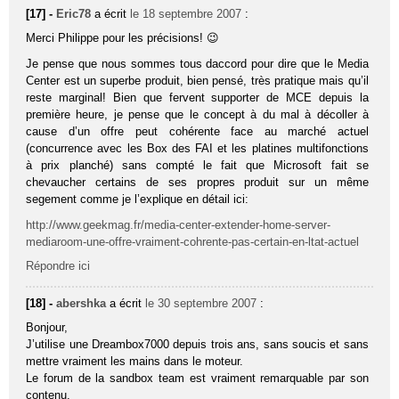
[17] -
Eric78
a écrit
le 18 septembre 2007
:
Merci Philippe pour les précisions! 😉
Je pense que nous sommes tous daccord pour dire que le Media
Center est un superbe produit, bien pensé, très pratique mais qu’il
reste marginal! Bien que fervent supporter de MCE depuis la
première heure, je pense que le concept à du mal à décoller à
cause d’un offre peut cohérente face au marché actuel
(concurrence avec les Box des FAI et les platines multifonctions
à prix planché) sans compté le fait que Microsoft fait se
chevaucher certains de ses propres produit sur un même
segement comme je l’explique en détail ici:
http://www.geekmag.fr/media-center-extender-home-server-
mediaroom-une-offre-vraiment-cohrente-pas-certain-en-ltat-actuel
Répondre ici
[18] -
abershka
a écrit
le 30 septembre 2007
:
Bonjour,
J’utilise une Dreambox7000 depuis trois ans, sans soucis et sans
mettre vraiment les mains dans le moteur.
Le forum de la sandbox team est vraiment remarquable par son
contenu.