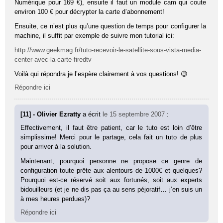
Numérique pour 169 €), ensuite il faut un module cam qui coute
environ 100 € pour décrypter la carte d’abonnement!
Ensuite, ce n’est plus qu’une question de temps pour configurer la
machine, il suffit par exemple de suivre mon tutorial ici:
http://www.geekmag.fr/tuto-recevoir-le-satellite-sous-vista-media-
center-avec-la-carte-firedtv
Voilà qui répondra je l’espère clairement à vos questions! 😉
Répondre ici
[11] - Olivier Ezratty
a écrit
le 15 septembre 2007
:
Effectivement, il faut être patient, car le tuto est loin d’être
simplissime! Merci pour le partage, cela fait un tuto de plus
pour arriver à la solution.
Maintenant, pourquoi personne ne propose ce genre de
configuration toute prête aux alentours de 1000€ et quelques?
Pourquoi est-ce réservé soit aux fortunés, soit aux experts
bidouilleurs (et je ne dis pas ça au sens péjoratif… j’en suis un
à mes heures perdues)?
Répondre ici