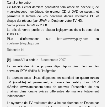
Canal entre autre.
Ce Media Center dernière generation fera office de décodeur, de
magnetoscope numérique, de graveur CD et DVD de salon… et
permettra la lecture de vos contenus depuis votre/vos PC et
disque dur réseau (par UPnP et Dlna) sur votre TV HD.
Sortie prévue Janv/Fev 2008.
Le prix de vente public se situera logiquement dans la zone des
€800 TTC.
Plus d’informations sur
http://www.wyplay.com
ou
vdelemer@wyplay.com
Répondre ici
[9] -
IsmaÃ¯l
a écrit
le 13 septembre 2007
:
La société dee & be propose déjà depuis plus d’un an des
serveurs IPTV dédiés à l’intégration.
Ils tournent sous Linux, disposent en standard de quatre tuners
TV (satellite) et permettent, à travers les set-top box IPTV
d’Amino (www.aminocom.com) de recevoir l’ensemble de ses
chaînes dans quatre pièces différentes de manière totalement
indépendante.
Le système de TV multiroom dee & be est distribué en France par