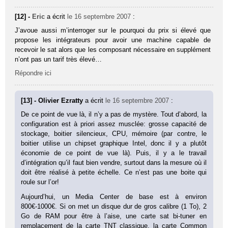
[12] -
Eric
a écrit
le 16 septembre 2007
:
J’avoue aussi m’interroger sur le pourquoi du prix si élevé que
propose les intégrateurs pour avoir une machine capable de
recevoir le sat alors que les composant nécessaire en supplément
n’ont pas un tarif très élevé…
Répondre ici
[13] - Olivier Ezratty
a écrit
le 16 septembre 2007
:
De ce point de vue là, il n’y a pas de mystère. Tout d’abord, la
configuration est à priori assez musclée: grosse capacité de
stockage, boitier silencieux, CPU, mémoire (par contre, le
boitier utilise un chipset graphique Intel, donc il y a plutôt
économie de ce point de vue là). Puis, il y a le travail
d’intégration qu’il faut bien vendre, surtout dans la mesure où il
doit être réalisé à petite échelle. Ce n’est pas une boite qui
roule sur l’or!
Aujourd’hui, un Media Center de base est à environ
800€-1000€. Si on met un disque dur de gros calibre (1 To), 2
Go de RAM pour être à l’aise, une carte sat bi-tuner en
remplacement de la carte TNT classique, la carte Common