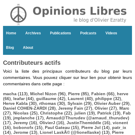
Home
Archives
Publications
Podcasts
Videos
Blog
About
Contributeurs actifs
Voici la liste des principaux contributeurs du blog par leurs
commentaires. Vous pouvez cliquer sur leur lien pour obtenir leurs
commentaires dans cette page :
macha
(113),
Michel Nizon
(96),
Pierre
(85),
Fabien
(66),
herve
(66),
leafar
(44),
guillaume
(42),
Laurent
(40),
philippe
(32),
Herve Kabla
(30),
rthomas
(30),
Sylvain
(29),
Olivier Auber
(29),
Daniel COHEN-ZARDI
(28),
Jeremy Fain
(27),
Olivier
(27),
Marc
(27),
Nicolas
(25),
Christophe
(22),
julien
(19),
Patrick
(19),
Fab
(19),
jmplanche
(17),
Arnaud@Thurudev (@arnaud_thurudev)
(17),
Jeremy
(16),
OlivierJ
(16),
JustinThemiddle
(16),
vicnent
(16),
bobonofx
(15),
Paul Gateau
(15),
Pierre Jol
(14),
patr_ix
(14),
Jerome
(13),
Lionel LaskÃ© (@lionellaske)
(13),
Pierre