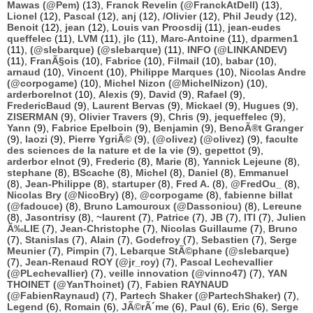
Mawas (@Pem)
(13),
Franck Revelin (@FranckAtDell)
(13),
Lionel
(12),
Pascal
(12),
anj
(12),
/Olivier
(12),
Phil Jeudy
(12),
Benoit
(12),
jean
(12),
Louis van Proosdij
(11),
jean-eudes
queffelec
(11),
LVM
(11),
jlc
(11),
Marc-Antoine
(11),
dparmen1
(11),
(@slebarque) (@slebarque)
(11),
INFO (@LINKANDEV)
(11),
FranÃ§ois
(10),
Fabrice
(10),
Filmail
(10),
babar
(10),
arnaud
(10),
Vincent
(10),
Philippe Marques
(10),
Nicolas Andre
(@corpogame)
(10),
Michel Nizon (@MichelNizon)
(10),
arderborelnot
(10),
Alexis
(9),
David
(9),
Rafael
(9),
FredericBaud
(9),
Laurent Bervas
(9),
Mickael
(9),
Hugues
(9),
ZISERMAN
(9),
Olivier Travers
(9),
Chris
(9),
jequeffelec
(9),
Yann
(9),
Fabrice Epelboin
(9),
Benjamin
(9),
BenoÃ®t Granger
(9),
laozi
(9),
Pierre YgriÃ©
(9),
(@olivez) (@olivez)
(9),
faculte
des sciences de la nature et de la vie
(9),
gepettot
(9),
arderbor elnot
(9),
Frederic
(8),
Marie
(8),
Yannick Lejeune
(8),
stephane
(8),
BScache
(8),
Michel
(8),
Daniel
(8),
Emmanuel
(8),
Jean-Philippe
(8),
startuper
(8),
Fred A.
(8),
@FredOu_
(8),
Nicolas Bry (@NicoBry)
(8),
@corpogame
(8),
fabienne billat
(@fadouce)
(8),
Bruno Lamouroux (@Dassoniou)
(8),
Lereune
(8),
Jasontrisy
(8),
~laurent
(7),
Patrice
(7),
JB
(7),
ITI
(7),
Julien
Ã‰LIE
(7),
Jean-Christophe
(7),
Nicolas Guillaume
(7),
Bruno
(7),
Stanislas
(7),
Alain
(7),
Godefroy
(7),
Sebastien
(7),
Serge
Meunier
(7),
Pimpin
(7),
Lebarque StÃ©phane (@slebarque)
(7),
Jean-Renaud ROY (@jr_roy)
(7),
Pascal Lechevallier
(@PLechevallier)
(7),
veille innovation (@vinno47)
(7),
YAN
THOINET (@YanThoinet)
(7),
Fabien RAYNAUD
(@FabienRaynaud)
(7),
Partech Shaker (@PartechShaker)
(7),
Legend
(6),
Romain
(6),
JÃ©rÃ´me
(6),
Paul
(6),
Eric
(6),
Serge