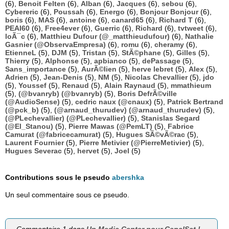
(6),
Benoit Felten
(6),
Alban
(6),
Jacques
(6),
sebou
(6),
Cybereric
(6),
Poussah
(6),
Energo
(6),
Bonjour Bonjour
(6),
boris
(6),
MAS
(6),
antoine
(6),
canard65
(6),
Richard T
(6),
PEAI60
(6),
Free4ever
(6),
Guerric
(6),
Richard
(6),
tvtweet
(6),
loÃ¯c
(6),
Matthieu Dufour (@_matthieudufour)
(6),
Nathalie
Gasnier (@ObservaEmpresa)
(6),
romu
(6),
cheramy
(6),
EtienneL
(5),
DJM
(5),
Tristan
(5),
StÃ©phane
(5),
Gilles
(5),
Thierry
(5),
Alphonse
(5),
apbianco
(5),
dePassage
(5),
Sans_importance
(5),
AurÃ©lien
(5),
herve lebret
(5),
Alex
(5),
Adrien
(5),
Jean-Denis
(5),
NM
(5),
Nicolas Chevallier
(5),
jdo
(5),
Youssef
(5),
Renaud
(5),
Alain Raynaud
(5),
mmathieum
(5),
(@bvanryb) (@bvanryb)
(5),
Boris DefrÃ©ville
(@AudioSense)
(5),
cedric naux (@cnaux)
(5),
Patrick Bertrand
(@pck_b)
(5),
(@arnaud_thurudev) (@arnaud_thurudev)
(5),
(@PLechevallier) (@PLechevallier)
(5),
Stanislas Segard
(@El_Stanou)
(5),
Pierre Mawas (@PemLT)
(5),
Fabrice
Camurat (@fabricecamurat)
(5),
Hugues SÃ©vÃ©rac
(5),
Laurent Fournier
(5),
Pierre Metivier (@PierreMetivier)
(5),
Hugues Severac
(5),
hervet
(5),
Joel
(5)
Contributions sous le pseudo
abershka
Un seul commentaire sous ce pseudo.