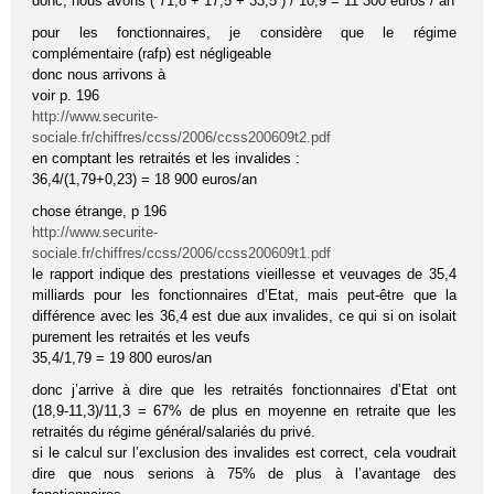
donc, nous avons ( 71,8 + 17,5 + 33,5 ) / 10,9 = 11 300 euros / an
pour les fonctionnaires, je considère que le régime
complémentaire (rafp) est négligeable
donc nous arrivons à
voir p. 196
http://www.securite-
sociale.fr/chiffres/ccss/2006/ccss200609t2.pdf
en comptant les retraités et les invalides :
36,4/(1,79+0,23) = 18 900 euros/an
chose étrange, p 196
http://www.securite-
sociale.fr/chiffres/ccss/2006/ccss200609t1.pdf
le rapport indique des prestations vieillesse et veuvages de 35,4
milliards pour les fonctionnaires d’Etat, mais peut-être que la
différence avec les 36,4 est due aux invalides, ce qui si on isolait
purement les retraités et les veufs
35,4/1,79 = 19 800 euros/an
donc j’arrive à dire que les retraités fonctionnaires d’Etat ont
(18,9-11,3)/11,3 = 67% de plus en moyenne en retraite que les
retraités du régime général/salariés du privé.
si le calcul sur l’exclusion des invalides est correct, cela voudrait
dire que nous serions à 75% de plus à l’avantage des