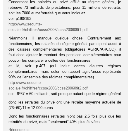
Concernant les salariés du privé affilié au régime général, je
retrouve 73 milliards de prestations, pour 11 millions de retraité,
soit les 7000 euros/retraité que vous indiquez.
voir p190/193
http://www.securite-
sociale.fr/chiffres/ccss/2006/ccss200609t1.pdf
Néanmoins, il manque quelque chose. Contrairement aux
fonctionnaires, les salariés du régime général participent aussi à
des caisses complémentaires (obligatoires AGRIC/ARCCO), il
faut donc ajouter le montant des pensions complémentaires pour
pouvoir les comparer à celles des fonctionnaires.
et là, voir p.407 (qui inclut certes d’autres régimes
complémentaires, mais selon ce rapport agirc/arcco représente
90% de l’ensemble des régimes complémentaires)
http://www.securite-
sociale.fr/chiffres/ccss/2006/ccss200609t2.pdf
soit .9*67 = 60 milliards, soit presque autant que le régime général
donc les retraités du privé ont une retraite moyenne actuelle de
(73+60)/11 = 12 000 euros.
Donc les fonctionnaires retraités n’ont pas 2,5 fois plus que les
retraités du privé, mais “seulement” 40% plus élevées.
Répondre ici