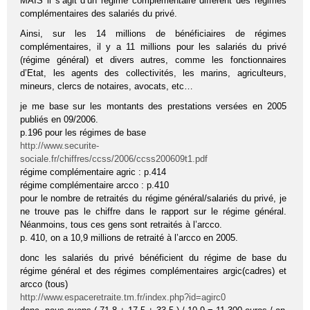
MAIS il s’agit d’un régime complémentaire différent des régimes
complémentaires des salariés du privé.
Ainsi, sur les 14 millions de bénéficiaires de régimes
complémentaires, il y a 11 millions pour les salariés du privé
(régime général) et divers autres, comme les fonctionnaires
d’Etat, les agents des collectivités, les marins, agriculteurs,
mineurs, clercs de notaires, avocats, etc…
je me base sur les montants des prestations versées en 2005
publiés en 09/2006.
p.196 pour les régimes de base
http://www.securite-
sociale.fr/chiffres/ccss/2006/ccss200609t1.pdf
régime complémentaire agric : p.414
régime complémentaire arcco : p.410
pour le nombre de retraités du régime général/salariés du privé, je
ne trouve pas le chiffre dans le rapport sur le régime général.
Néanmoins, tous ces gens sont retraités à l’arcco.
p. 410, on a 10,9 millions de retraité à l’arcco en 2005.
donc les salariés du privé bénéficient du régime de base du
régime général et des régimes complémentaires argic(cadres) et
arcco (tous)
http://www.espaceretraite.tm.fr/index.php?id=agirc0