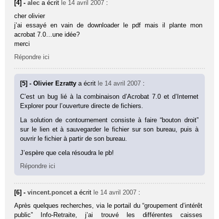
[4] -
alec
a écrit
le 14 avril 2007
:
cher olivier
j’ai essayé en vain de downloader le pdf mais il plante mon
acrobat 7.0…une idée?
merci
Répondre ici
[5] - Olivier Ezratty
a écrit
le 14 avril 2007
:
C’est un bug lié à la combinaison d’Acrobat 7.0 et d’Internet
Explorer pour l’ouverture directe de fichiers.
La solution de contournement consiste à faire “bouton droit”
sur le lien et à sauvegarder le fichier sur son bureau, puis à
ouvrir le fichier à partir de son bureau.
J’espère que cela résoudra le pb!
Répondre ici
[6] -
vincent.poncet
a écrit
le 14 avril 2007
:
Après quelques recherches, via le portail du “groupement d’intérêt
public” Info-Retraite, j’ai trouvé les différentes caisses