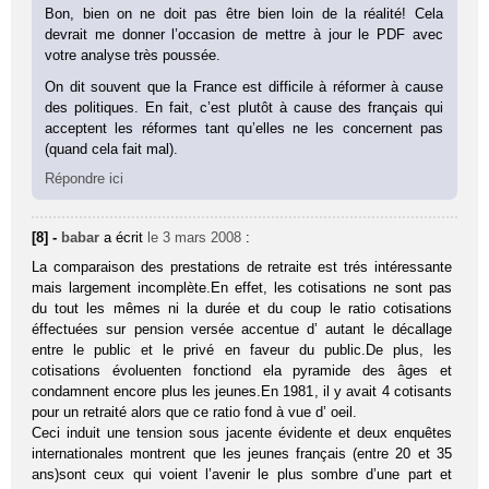
Bon, bien on ne doit pas être bien loin de la réalité! Cela
devrait me donner l’occasion de mettre à jour le PDF avec
votre analyse très poussée.
On dit souvent que la France est difficile à réformer à cause
des politiques. En fait, c’est plutôt à cause des français qui
acceptent les réformes tant qu’elles ne les concernent pas
(quand cela fait mal).
Répondre ici
[8] -
babar
a écrit
le 3 mars 2008
:
La comparaison des prestations de retraite est trés intéressante
mais largement incomplète.En effet, les cotisations ne sont pas
du tout les mêmes ni la durée et du coup le ratio cotisations
éffectuées sur pension versée accentue d’ autant le décallage
entre le public et le privé en faveur du public.De plus, les
cotisations évoluenten fonctiond ela pyramide des âges et
condamnent encore plus les jeunes.En 1981, il y avait 4 cotisants
pour un retraité alors que ce ratio fond à vue d’ oeil.
Ceci induit une tension sous jacente évidente et deux enquêtes
internationales montrent que les jeunes français (entre 20 et 35
ans)sont ceux qui voient l’avenir le plus sombre d’une part et