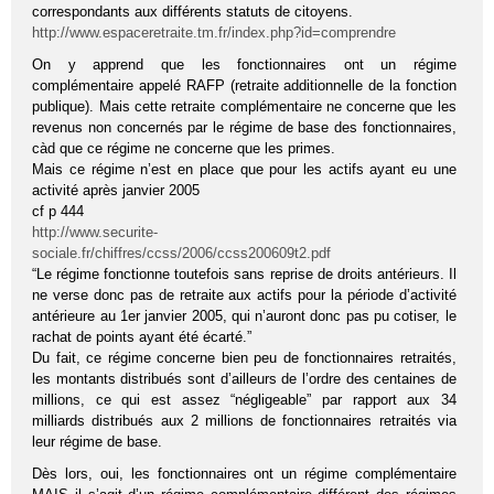
correspondants aux différents statuts de citoyens.
http://www.espaceretraite.tm.fr/index.php?id=comprendre
On y apprend que les fonctionnaires ont un régime
complémentaire appelé RAFP (retraite additionnelle de la fonction
publique). Mais cette retraite complémentaire ne concerne que les
revenus non concernés par le régime de base des fonctionnaires,
càd que ce régime ne concerne que les primes.
Mais ce régime n’est en place que pour les actifs ayant eu une
activité après janvier 2005
cf p 444
http://www.securite-
sociale.fr/chiffres/ccss/2006/ccss200609t2.pdf
“Le régime fonctionne toutefois sans reprise de droits antérieurs. Il
ne verse donc pas de retraite aux actifs pour la période d’activité
antérieure au 1er janvier 2005, qui n’auront donc pas pu cotiser, le
rachat de points ayant été écarté.”
Du fait, ce régime concerne bien peu de fonctionnaires retraités,
les montants distribués sont d’ailleurs de l’ordre des centaines de
millions, ce qui est assez “négligeable” par rapport aux 34
milliards distribués aux 2 millions de fonctionnaires retraités via
leur régime de base.
Dès lors, oui, les fonctionnaires ont un régime complémentaire