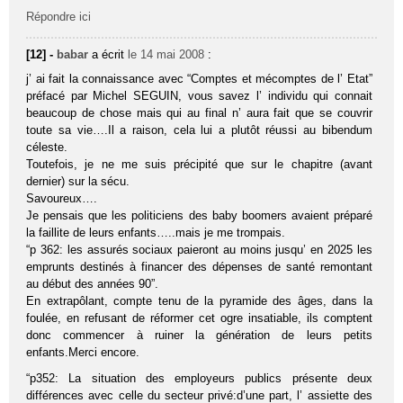
Répondre ici
[12] -
babar
a écrit
le 14 mai 2008
:
j’ ai fait la connaissance avec “Comptes et mécomptes de l’ Etat”
préfacé par Michel SEGUIN, vous savez l’ individu qui connait
beaucoup de chose mais qui au final n’ aura fait que se couvrir
toute sa vie….Il a raison, cela lui a plutôt réussi au bibendum
céleste.
Toutefois, je ne me suis précipité que sur le chapitre (avant
dernier) sur la sécu.
Savoureux….
Je pensais que les politiciens des baby boomers avaient préparé
la faillite de leurs enfants…..mais je me trompais.
“p 362: les assurés sociaux paieront au moins jusqu’ en 2025 les
emprunts destinés à financer des dépenses de santé remontant
au début des années 90”.
En extrapôlant, compte tenu de la pyramide des âges, dans la
foulée, en refusant de réformer cet ogre insatiable, ils comptent
donc commencer à ruiner la génération de leurs petits
enfants.Merci encore.
“p352: La situation des employeurs publics présente deux
différences avec celle du secteur privé:d’une part, l’ assiette des