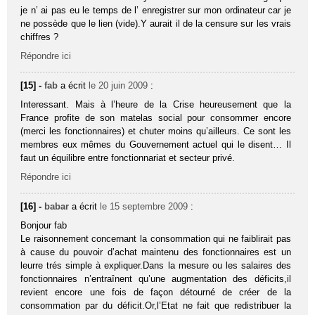
je n’ ai pas eu le temps de l’ enregistrer sur mon ordinateur car je
ne possède que le lien (vide).Y aurait il de la censure sur les vrais
chiffres ?
Répondre ici
[15] -
fab
a écrit
le 20 juin 2009
:
Interessant. Mais à l’heure de la Crise heureusement que la
France profite de son matelas social pour consommer encore
(merci les fonctionnaires) et chuter moins qu’ailleurs. Ce sont les
membres eux mêmes du Gouvernement actuel qui le disent… Il
faut un équilibre entre fonctionnariat et secteur privé.
Répondre ici
[16] -
babar
a écrit
le 15 septembre 2009
:
Bonjour fab
Le raisonnement concernant la consommation qui ne faiblirait pas
à cause du pouvoir d’achat maintenu des fonctionnaires est un
leurre trés simple à expliquer.Dans la mesure ou les salaires des
fonctionnaires n’entraînent qu’une augmentation des déficits,il
revient encore une fois de façon détourné de créer de la
consommation par du déficit.Or,l’Etat ne fait que redistribuer la