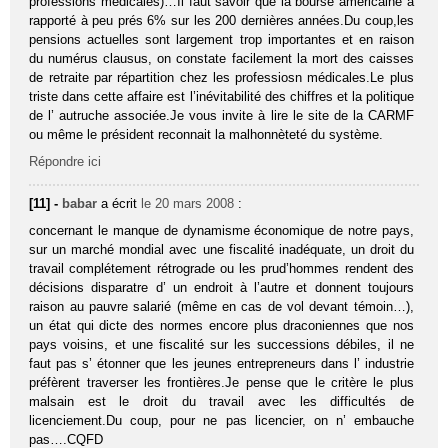
professions médicales)…Il faut savoir que la bourse américaine a
rapporté à peu prés 6% sur les 200 dernières années.Du coup,les
pensions actuelles sont largement trop importantes et en raison
du numérus clausus, on constate facilement la mort des caisses
de retraite par répartition chez les professiosn médicales.Le plus
triste dans cette affaire est l’inévitabilité des chiffres et la politique
de l’ autruche associée.Je vous invite à lire le site de la CARMF
ou même le président reconnait la malhonnèteté du système.
Répondre ici
[11] -
babar
a écrit
le 20 mars 2008
:
concernant le manque de dynamisme économique de notre pays,
sur un marché mondial avec une fiscalité inadéquate, un droit du
travail complétement rétrograde ou les prud’hommes rendent des
décisions disparatre d’ un endroit à l’autre et donnent toujours
raison au pauvre salarié (même en cas de vol devant témoin…),
un état qui dicte des normes encore plus draconiennes que nos
pays voisins, et une fiscalité sur les successions débiles, il ne
faut pas s’ étonner que les jeunes entrepreneurs dans l’ industrie
préfèrent traverser les frontières.Je pense que le critère le plus
malsain est le droit du travail avec les difficultés de
licenciement.Du coup, pour ne pas licencier, on n’ embauche
pas….CQFD