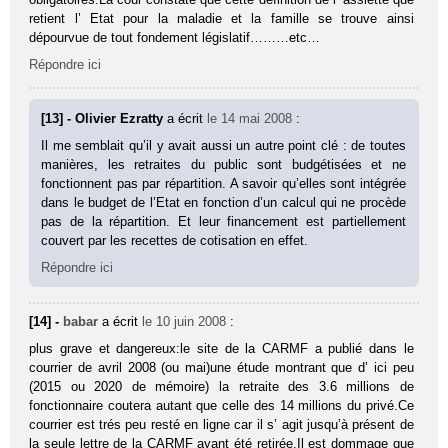
retient l’ Etat pour la maladie et la famille se trouve ainsi
dépourvue de tout fondement législatif………etc…
Répondre ici
[13] - Olivier Ezratty
a écrit
le 14 mai 2008
:
Il me semblait qu’il y avait aussi un autre point clé : de toutes
manières, les retraites du public sont budgétisées et ne
fonctionnent pas par répartition. A savoir qu’elles sont intégrée
dans le budget de l’Etat en fonction d’un calcul qui ne procède
pas de la répartition. Et leur financement est partiellement
couvert par les recettes de cotisation en effet.
Répondre ici
[14] -
babar
a écrit
le 10 juin 2008
:
plus grave et dangereux:le site de la CARMF a publié dans le
courrier de avril 2008 (ou mai)une étude montrant que d’ ici peu
(2015 ou 2020 de mémoire) la retraite des 3.6 millions de
fonctionnaire coutera autant que celle des 14 millions du privé.Ce
courrier est trés peu resté en ligne car il s’ agit jusqu’à présent de
la seule lettre de la CARMF ayant été retirée.Il est dommage que