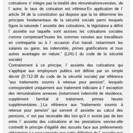
cotisations n’ intègre pas la totalité des rémunérationsversées, de
l’ autre, le taux de cotisation est inférieur.En application de l’
article 34 de la constitution qui dispose que la loi détermine les
principes fondamentaux de la sécurité sociale parmi lesquels
figure la naturede l’ assiette des cotisations, le législateur a défini
l’ assiette sur laquelle sont assises les cotisations sociales
comme comprenant”toutes les sommes versées aux travailleurs
en contrepartie ou à l’ occasion d’un travail, notamment les
salaires ou gains, les indemnités, primes gratifications et tous
autres avantages en nature.” (L241-1 du code de la sécurité
sociale)
Contrairement à ce principe, l’ assiette des cotisations qui
s’applique aux employeurs publics est définie par un simple
décret (D.712-38 du code de la sécurité sociale) par référence
“aux traitements soumis à retenue pour pension”, lesquels
correspondent uniquement aux traitement indiciaire à l’ exception
des rémunérations annexes (notamment indemnité de résidence,
supplément familial d traitement, primes heures
supplémentaires…).La référence aux “traitements soumis à
retenue pour pension” qui servent d’ assiette au calcul des
pensions, n’ est pas recevable dés lors qu’il n’ existe pas de lien
entre l’ assiette des cotisations et les prestations servies:elle
contredit le principe d’égalité des assurés face aux prélèvements
obligatoires.La cour constate que cette définition de l’ assiette que