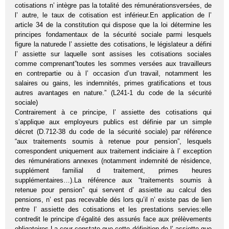
cotisations n’ intègre pas la totalité des rémunérationsversées, de
l’ autre, le taux de cotisation est inférieur.En application de l’
article 34 de la constitution qui dispose que la loi détermine les
principes fondamentaux de la sécurité sociale parmi lesquels
figure la naturede l’ assiette des cotisations, le législateur a défini
l’ assiette sur laquelle sont assises les cotisations sociales
comme comprenant”toutes les sommes versées aux travailleurs
en contrepartie ou à l’ occasion d’un travail, notamment les
salaires ou gains, les indemnités, primes gratifications et tous
autres avantages en nature.” (L241-1 du code de la sécurité
sociale)
Contrairement à ce principe, l’ assiette des cotisations qui
s’applique aux employeurs publics est définie par un simple
décret (D.712-38 du code de la sécurité sociale) par référence
“aux traitements soumis à retenue pour pension”, lesquels
correspondent uniquement aux traitement indiciaire à l’ exception
des rémunérations annexes (notamment indemnité de résidence,
supplément familial d traitement, primes heures
supplémentaires…).La référence aux “traitements soumis à
retenue pour pension” qui servent d’ assiette au calcul des
pensions, n’ est pas recevable dés lors qu’il n’ existe pas de lien
entre l’ assiette des cotisations et les prestations servies:elle
contredit le principe d’égalité des assurés face aux prélèvements
obligatoires.La cour constate que cette définition de l’ assiette que