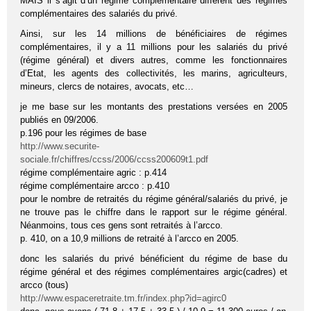
MAIS il s’agit d’un régime complémentaire différent des régimes
complémentaires des salariés du privé.
Ainsi, sur les 14 millions de bénéficiaires de régimes
complémentaires, il y a 11 millions pour les salariés du privé
(régime général) et divers autres, comme les fonctionnaires
d’Etat, les agents des collectivités, les marins, agriculteurs,
mineurs, clercs de notaires, avocats, etc…
je me base sur les montants des prestations versées en 2005
publiés en 09/2006.
p.196 pour les régimes de base
http://www.securite-
sociale.fr/chiffres/ccss/2006/ccss200609t1.pdf
régime complémentaire agric : p.414
régime complémentaire arcco : p.410
pour le nombre de retraités du régime général/salariés du privé, je
ne trouve pas le chiffre dans le rapport sur le régime général.
Néanmoins, tous ces gens sont retraités à l’arcco.
p. 410, on a 10,9 millions de retraité à l’arcco en 2005.
donc les salariés du privé bénéficient du régime de base du
régime général et des régimes complémentaires argic(cadres) et
arcco (tous)
http://www.espaceretraite.tm.fr/index.php?id=agirc0