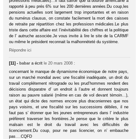
professions médicales)…Il faut savoir que la bourse américaine a
rapporté à peu prés 6% sur les 200 dernières années.Du coup,les
pensions actuelles sont largement trop importantes et en raison
du numérus clausus, on constate facilement la mort des caisses
de retraite par répartition chez les professiosn médicales.Le plus
triste dans cette affaire est l’inévitabilité des chiffres et la politique
de l’ autruche associée.Je vous invite à lire le site de la CARMF
ou même le président reconnait la malhonnèteté du système.
Répondre ici
[11] -
babar
a écrit
le 20 mars 2008
:
concernant le manque de dynamisme économique de notre pays,
sur un marché mondial avec une fiscalité inadéquate, un droit du
travail complétement rétrograde ou les prud’hommes rendent des
décisions disparatre d’ un endroit à l’autre et donnent toujours
raison au pauvre salarié (même en cas de vol devant témoin…),
un état qui dicte des normes encore plus draconiennes que nos
pays voisins, et une fiscalité sur les successions débiles, il ne
faut pas s’ étonner que les jeunes entrepreneurs dans l’ industrie
préfèrent traverser les frontières.Je pense que le critère le plus
malsain est le droit du travail avec les difficultés de
licenciement.Du coup, pour ne pas licencier, on n’ embauche
pas….CQFD