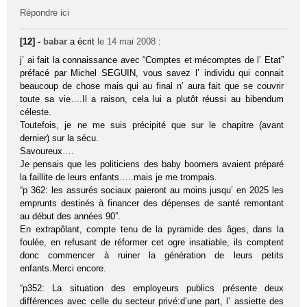
Répondre ici
[12] -
babar
a écrit
le 14 mai 2008
:
j’ ai fait la connaissance avec “Comptes et mécomptes de l’ Etat”
préfacé par Michel SEGUIN, vous savez l’ individu qui connait
beaucoup de chose mais qui au final n’ aura fait que se couvrir
toute sa vie….Il a raison, cela lui a plutôt réussi au bibendum
céleste.
Toutefois, je ne me suis précipité que sur le chapitre (avant
dernier) sur la sécu.
Savoureux….
Je pensais que les politiciens des baby boomers avaient préparé
la faillite de leurs enfants…..mais je me trompais.
“p 362: les assurés sociaux paieront au moins jusqu’ en 2025 les
emprunts destinés à financer des dépenses de santé remontant
au début des années 90”.
En extrapôlant, compte tenu de la pyramide des âges, dans la
foulée, en refusant de réformer cet ogre insatiable, ils comptent
donc commencer à ruiner la génération de leurs petits
enfants.Merci encore.
“p352: La situation des employeurs publics présente deux
différences avec celle du secteur privé:d’une part, l’ assiette des