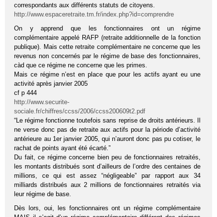
correspondants aux différents statuts de citoyens.
http://www.espaceretraite.tm.fr/index.php?id=comprendre
On y apprend que les fonctionnaires ont un régime
complémentaire appelé RAFP (retraite additionnelle de la fonction
publique). Mais cette retraite complémentaire ne concerne que les
revenus non concernés par le régime de base des fonctionnaires,
càd que ce régime ne concerne que les primes.
Mais ce régime n’est en place que pour les actifs ayant eu une
activité après janvier 2005
cf p 444
http://www.securite-
sociale.fr/chiffres/ccss/2006/ccss200609t2.pdf
“Le régime fonctionne toutefois sans reprise de droits antérieurs. Il
ne verse donc pas de retraite aux actifs pour la période d’activité
antérieure au 1er janvier 2005, qui n’auront donc pas pu cotiser, le
rachat de points ayant été écarté.”
Du fait, ce régime concerne bien peu de fonctionnaires retraités,
les montants distribués sont d’ailleurs de l’ordre des centaines de
millions, ce qui est assez “négligeable” par rapport aux 34
milliards distribués aux 2 millions de fonctionnaires retraités via
leur régime de base.
Dès lors, oui, les fonctionnaires ont un régime complémentaire