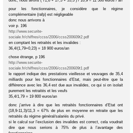
donc, nous avons ( 71,8 + 17,5 + 33,5 ) / 10,9 = 11 300 euros / an
pour les fonctionnaires, je considère que le régime
complémentaire (rafp) est négligeable
donc nous arrivons à
voir p. 196
http://www.securite-
sociale.fr/chiffres/ccss/2006/ccss200609t2.pdf
en comptant les retraités et les invalides :
36,4/(1,79+0,23) = 18 900 euros/an
chose étrange, p 196
http://www.securite-
sociale.fr/chiffres/ccss/2006/ccss200609t1.pdf
le rapport indique des prestations vieillesse et veuvages de 35,4
milliards pour les fonctionnaires d’Etat, mais peut-être que la
différence avec les 36,4 est due aux invalides, ce qui si on isolait
purement les retraités et les veufs
35,4/1,79 = 19 800 euros/an
donc j’arrive à dire que les retraités fonctionnaires d’Etat ont
(18,9-11,3)/11,3 = 67% de plus en moyenne en retraite que les
retraités du régime général/salariés du privé.
si le calcul sur l’exclusion des invalides est correct, cela voudrait
dire que nous serions à 75% de plus à l’avantage des