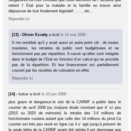
retient l’ Etat pour la maladie et la famille se trouve ainsi
dépourvue de tout fondement législatif………etc…
Répondre ici
[13] - Olivier Ezratty
a écrit
le 14 mai 2008
:
Il me semblait qu’il y avait aussi un autre point clé : de toutes
manières, les retraites du public sont budgétisées et ne
fonctionnent pas par répartition. A savoir qu’elles sont intégrée
dans le budget de l’Etat en fonction d’un calcul qui ne procède
pas de la répartition. Et leur financement est partiellement
couvert par les recettes de cotisation en effet.
Répondre ici
[14] -
babar
a écrit
le 10 juin 2008
:
plus grave et dangereux:le site de la CARMF a publié dans le
courrier de avril 2008 (ou mai)une étude montrant que d’ ici peu
(2015 ou 2020 de mémoire) la retraite des 3.6 millions de
fonctionnaire coutera autant que celle des 14 millions du privé.Ce
courrier est trés peu resté en ligne car il s’ agit jusqu’à présent de
la seule lettre de la CARMF ayant été retirée.Il est dommage que