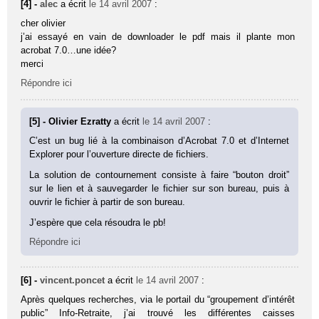
[4] -
alec
a écrit
le 14 avril 2007
:
cher olivier
j’ai essayé en vain de downloader le pdf mais il plante mon
acrobat 7.0…une idée?
merci
Répondre ici
[5] - Olivier Ezratty
a écrit
le 14 avril 2007
:
C’est un bug lié à la combinaison d’Acrobat 7.0 et d’Internet
Explorer pour l’ouverture directe de fichiers.
La solution de contournement consiste à faire “bouton droit”
sur le lien et à sauvegarder le fichier sur son bureau, puis à
ouvrir le fichier à partir de son bureau.
J’espère que cela résoudra le pb!
Répondre ici
[6] -
vincent.poncet
a écrit
le 14 avril 2007
:
Après quelques recherches, via le portail du “groupement d’intérêt
public” Info-Retraite, j’ai trouvé les différentes caisses