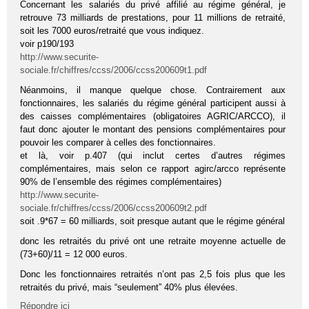
Concernant les salariés du privé affilié au régime général, je
retrouve 73 milliards de prestations, pour 11 millions de retraité,
soit les 7000 euros/retraité que vous indiquez.
voir p190/193
http://www.securite-
sociale.fr/chiffres/ccss/2006/ccss200609t1.pdf
Néanmoins, il manque quelque chose. Contrairement aux
fonctionnaires, les salariés du régime général participent aussi à
des caisses complémentaires (obligatoires AGRIC/ARCCO), il
faut donc ajouter le montant des pensions complémentaires pour
pouvoir les comparer à celles des fonctionnaires.
et là, voir p.407 (qui inclut certes d’autres régimes
complémentaires, mais selon ce rapport agirc/arcco représente
90% de l’ensemble des régimes complémentaires)
http://www.securite-
sociale.fr/chiffres/ccss/2006/ccss200609t2.pdf
soit .9*67 = 60 milliards, soit presque autant que le régime général
donc les retraités du privé ont une retraite moyenne actuelle de
(73+60)/11 = 12 000 euros.
Donc les fonctionnaires retraités n’ont pas 2,5 fois plus que les
retraités du privé, mais “seulement” 40% plus élevées.
Répondre ici