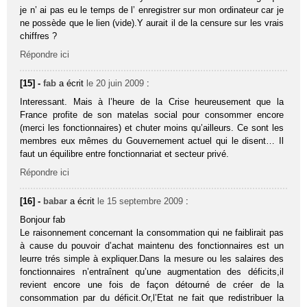
je n’ ai pas eu le temps de l’ enregistrer sur mon ordinateur car je
ne possède que le lien (vide).Y aurait il de la censure sur les vrais
chiffres ?
Répondre ici
[15] -
fab
a écrit
le 20 juin 2009
:
Interessant. Mais à l’heure de la Crise heureusement que la
France profite de son matelas social pour consommer encore
(merci les fonctionnaires) et chuter moins qu’ailleurs. Ce sont les
membres eux mêmes du Gouvernement actuel qui le disent… Il
faut un équilibre entre fonctionnariat et secteur privé.
Répondre ici
[16] -
babar
a écrit
le 15 septembre 2009
:
Bonjour fab
Le raisonnement concernant la consommation qui ne faiblirait pas
à cause du pouvoir d’achat maintenu des fonctionnaires est un
leurre trés simple à expliquer.Dans la mesure ou les salaires des
fonctionnaires n’entraînent qu’une augmentation des déficits,il
revient encore une fois de façon détourné de créer de la
consommation par du déficit.Or,l’Etat ne fait que redistribuer la