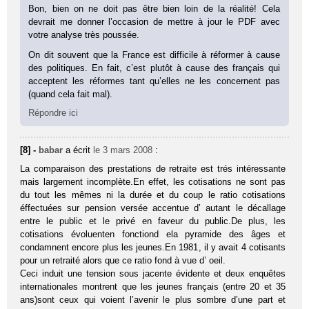
Bon, bien on ne doit pas être bien loin de la réalité! Cela
devrait me donner l’occasion de mettre à jour le PDF avec
votre analyse très poussée.
On dit souvent que la France est difficile à réformer à cause
des politiques. En fait, c’est plutôt à cause des français qui
acceptent les réformes tant qu’elles ne les concernent pas
(quand cela fait mal).
Répondre ici
[8] -
babar
a écrit
le 3 mars 2008
:
La comparaison des prestations de retraite est trés intéressante
mais largement incomplète.En effet, les cotisations ne sont pas
du tout les mêmes ni la durée et du coup le ratio cotisations
éffectuées sur pension versée accentue d’ autant le décallage
entre le public et le privé en faveur du public.De plus, les
cotisations évoluenten fonctiond ela pyramide des âges et
condamnent encore plus les jeunes.En 1981, il y avait 4 cotisants
pour un retraité alors que ce ratio fond à vue d’ oeil.
Ceci induit une tension sous jacente évidente et deux enquêtes
internationales montrent que les jeunes français (entre 20 et 35
ans)sont ceux qui voient l’avenir le plus sombre d’une part et