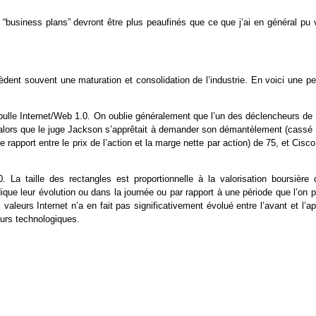
 “business plans” devront être plus peaufinés que ce que j’ai en général pu v
nt souvent une maturation et consolidation de l’industrie. En voici une pet
 bulle Internet/Web 1.0. On oublie généralement que l’un des déclencheurs de 
, alors que le juge Jackson s’apprêtait à demander son démantèlement (cassé
 rapport entre le prix de l’action et la marge nette par action) de 75, et Cisc
La taille des rectangles est proportionnelle à la valorisation boursière 
ue leur évolution ou dans la journée ou par rapport à une période que l’on p
 valeurs Internet n’a en fait pas significativement évolué entre l’avant et l’a
eurs technologiques.