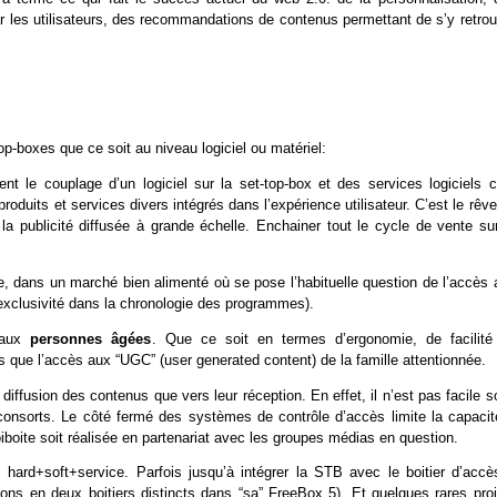
r les utilisateurs, des recommandations de contenus permettant de s’y retrou
p-boxes que ce soit au niveau logiciel ou matériel:
t le couplage d’un logiciel sur la set-top-box et des services logiciels c
produits et services divers intégrés dans l’expérience utilisateur. C’est le rêv
la publicité diffusée à grande échelle. Enchainer tout le cycle de vente sur
e, dans un marché bien alimenté où se pose l’habituelle question de l’accès 
xclusivité dans la chronologie des programmes).
s aux
personnes âgées
. Que ce soit en termes d’ergonomie, de facilité
 que l’accès aux “UGC” (user generated content) de la famille attentionnée.
 diffusion des contenus que vers leur réception. En effet, il n’est pas facile 
consorts. Le côté fermé des systèmes de contrôle d’accès limite la capacit
boite soit réalisée en partenariat avec les groupes médias en question.
, hard+soft+service. Parfois jusqu’à intégrer la STB avec le boitier d’accè
tions en deux boitiers distincts dans “sa” FreeBox 5). Et quelques rares pro