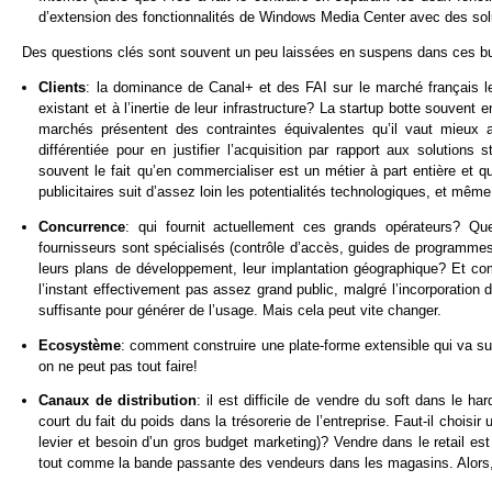
d’extension des fonctionnalités de Windows Media Center avec des solut
Des questions clés sont souvent un peu laissées en suspens dans ces bus
Clients
: la dominance de Canal+ et des FAI sur le marché français l
existant et à l’inertie de leur infrastructure? La startup botte souven
marchés présentent des contraintes équivalentes qu’il vaut mieux an
différentiée pour en justifier l’acquisition par rapport aux solution
souvent le fait qu’en commercialiser est un métier à part entière et qu
publicitaires suit d’assez loin les potentialités technologiques, et m
Concurrence
: qui fournit actuellement ces grands opérateurs? 
fournisseurs sont spécialisés (contrôle d’accès, guides de programmes,
leurs plans de développement, leur implantation géographique? Et 
l’instant effectivement pas assez grand public, malgré l’incorporatio
suffisante pour générer de l’usage. Mais cela peut vite changer.
Ecosystème
: comment construire une plate-forme extensible qui va sus
on ne peut pas tout faire!
Canaux de distribution
: il est difficile de vendre du soft dans le ha
court du fait du poids dans la trésorerie de l’entreprise. Faut-il chois
levier et besoin d’un gros budget marketing)? Vendre dans le retail est d
tout comme la bande passante des vendeurs dans les magasins. Alors,