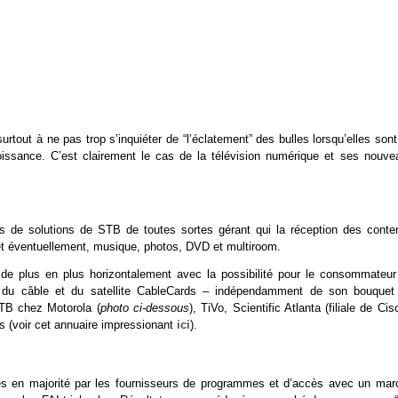
urtout à ne pas trop s’inquiéter de “l’éclatement” des bulles lorsqu’elles son
oissance. C’est clairement le cas de la télévision numérique et ses nouve
s de solutions de STB de toutes sortes gérant qui la réception des conte
, et éventuellement, musique, photos, DVD et multiroom.
e de plus en plus horizontalement avec la possibilité pour le consommateur
d du câble et du satellite CableCards – indépendamment de son bouquet
TB chez Motorola (
photo ci-dessous
), TiVo, Scientific Atlanta (filiale de Cis
 (voir cet annuaire impressionant
ici
).
ies en majorité par les fournisseurs de programmes et d’accès avec un mar