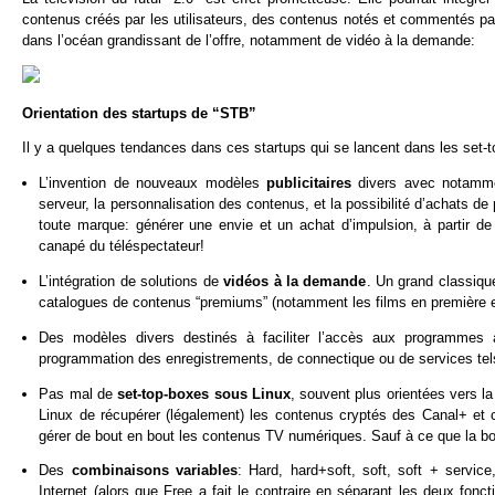
contenus créés par les utilisateurs, des contenus notés et commentés pa
dans l’océan grandissant de l’offre, notamment de vidéo à la demande:
Orientation des startups de “STB”
Il y a quelques tendances dans ces startups qui se lancent dans les set-to
L’invention de nouveaux modèles
publicitaires
divers avec notammen
serveur, la personnalisation des contenus, et la possibilité d’achats de 
toute marque: générer une envie et un achat d’impulsion, à partir de 
canapé du téléspectateur!
L’intégration de solutions de
vidéos à la demande
. Un grand classiqu
catalogues de contenus “premiums” (notamment les films en première e
Des modèles divers destinés à faciliter l’accès aux programme
programmation des enregistrements, de connectique ou de services tels
Pas mal de
set-top-boxes sous Linux
, souvent plus orientées vers la
Linux de récupérer (légalement) les contenus cryptés des Canal+ et 
gérer de bout en bout les contenus TV numériques. Sauf à ce que la boi
Des
combinaisons variables
: Hard, hard+soft, soft, soft + service
Internet (alors que Free a fait le contraire en séparant les deux fonc