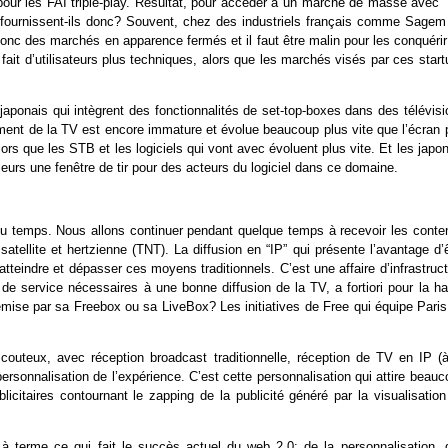
our les FAI triple-play. Résultat, pour accéder à un marché de masse avec “
e fournissent-ils donc? Souvent, chez des industriels français comme Sagem
c des marchés en apparence fermés et il faut être malin pour les conquérir
ait d’utilisateurs plus techniques, alors que les marchés visés par ces start
aponais qui intègrent des fonctionnalités de set-top-boxes dans des télévisi
ement de la TV est encore immature et évolue beaucoup plus vite que l’écran p
ors que les STB et les logiciels qui vont avec évoluent plus vite. Et les japo
lleurs une fenêtre de tir pour des acteurs du logiciel dans ce domaine.
a du temps. Nous allons continuer pendant quelque temps à recevoir les conte
satellite et hertzienne (TNT). La diffusion en “IP” qui présente l’avantage d’
teindre et dépasser ces moyens traditionnels. C’est une affaire d’infrastruc
é de service nécessaires à une bonne diffusion de la TV, a fortiori pour la h
 émise par sa Freebox ou sa LiveBox? Les initiatives de Free qui équipe Pari
uteux, avec réception broadcast traditionnelle, réception de TV en IP (à
rsonnalisation de l’expérience. C’est cette personnalisation qui attire beau
icitaires contournant le zapping de la publicité généré par la visualisation
er à terme ce qui fait le succès actuel du web 2.0: de la personnalisation, 