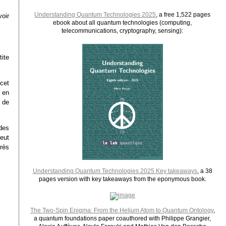
Understanding Quantum Technologies 2025
, a free 1,522 pages
oir
ebook about all quantum technologies (computing,
telecommunications, cryptography, sensing):
ite
cet
 en
o de
des
eut
près
Understanding Quantum Technologies 2025 Key takeaways
, a 38
pages version with key takeaways from the eponymous book.
The Two-Spin Enigma: From the Helium Atom to Quantum Ontology
,
a quantum foundations paper coauthored with Philippe Grangier,