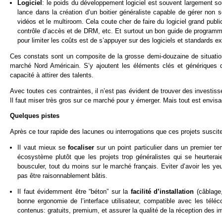
Logiciel
: le poids du développement logiciel est souvent largement sou
lance dans la création d’un boitier généraliste capable de gérer non 
vidéos et le multiroom. Cela coute cher de faire du logiciel grand public 
contrôle d’accès et de DRM, etc. Et surtout un bon guide de programme
pour limiter les coûts est de s’appuyer sur des logiciels et standards ex
Ces constats sont un composite de la grosse demi-douzaine de situation
marché Nord Américain. S’y ajoutent les éléments clés et génériques 
capacité à attirer des talents.
Avec toutes ces contraintes, il n’est pas évident de trouver des investiss
Il faut miser très gros sur ce marché pour y émerger. Mais tout est envis
Quelques pistes
Après ce tour rapide des lacunes ou interrogations que ces projets suscite
Il vaut mieux se
focaliser
sur un point particulier dans un premier 
écosystème plutôt que les projets trop généralistes qui se heurterai
bousculer, tout du moins sur le marché français. Eviter d’avoir les y
pas être raisonnablement bâtis.
Il faut évidemment être “béton” sur la
facilité d’installation
(câblage,
bonne ergonomie de l’interface utilisateur, compatible avec les té
contenus: gratuits, premium, et assurer la qualité de la réception des ima