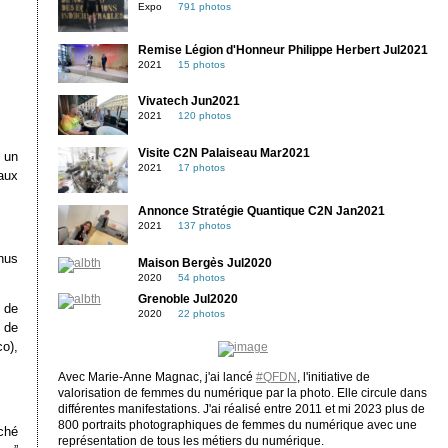
Expo
791 photos
Remise Légion d'Honneur Philippe Herbert Jul2021
2021
15 photos
Vivatech Jun2021
2021
120 photos
Visite C2N Palaiseau Mar2021
t un
2021
17 photos
aux
Annonce Stratégie Quantique C2N Jan2021
2021
137 photos
nus
Maison Bergès Jul2020
2020
54 photos
Grenoble Jul2020
 de
2020
22 photos
 de
co),
Avec Marie-Anne Magnac, j'ai lancé
#QFDN
, l'initiative de
valorisation de femmes du numérique par la photo. Elle circule dans
différentes manifestations. J'ai réalisé entre 2011 et mi 2023 plus de
800 portraits photographiques de femmes du numérique avec une
ché
représentation de tous les métiers du numérique.