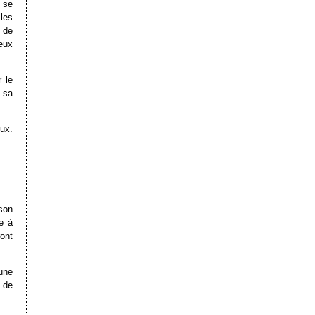
i se
les
s de
eux
 le
 sa
eux.
son
e à
ont
une
 de