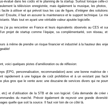
s-évalué dans les coûts et le planning de la startup. Surtout lorsque celle-c
seulement la télévision enregistrée, mais également la musique, les photos, 
facile à utiliser et qui prévoit tous les cas de figure, d’intégrer des solution
s! Ensuite, il faut en assurer la maintenance et le support technique. Le mi
istants. Mais tout en ayant une véritable valeur ajoutée logicielle.
s j’ai pu rencontrer en France et leurs équivalents observés au CES et sur
d’un projet de startup comme l’équipe, sa complémentarité, son réseau, et
eurs à même de prendre un risque financier et industriel à la hauteur des enj
ageable!
nt, voici quelques pistes d’amélioration ou de réflexion:
temps (EPG, personnalisation, recommandation) avec une bonne maitrise de 
ent rapidement à une logique de coût prohibitive et à un existant pas facil
eux plus gros que le vente avec une douzaine de services divers qui ne pourr
 etc) et d’utilisation de la STB et de son logiciel. Cela demande de créer 
lécommandes du marché. Prévoir également de reçevoir une grande diversité
ges quelle que soit la source. Il faut voir loin de ce côté là.