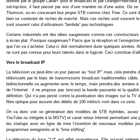
dominé par le groupe Canal+ pour le broadcast et par Orange/Free/Neuf p
set-top-box, il faut passer par eux d’une manière où d’une autre. Où s
Thomson, ou en concevant leur propre STB comme chez Free. Ce sont don
bien se contenter de niches de marché. Mais ces niches sont souvent le f
sont souvent celui d’utilisateurs “lambda” peu technologues.
Certains industriels ont des idées saugrenues comme ces constructeurs j
à écran plat. Pourquoi saugrenues? Parce que la réception et l’enregistr
que l’on va s’acheter. Celui-ci doit normalement durer quelques années. Al
ne sont pas connus pour leurs talents dans le logiciel. Ceci constitue d’ai
Vers le broadcast IP
La télévision va peut-être un jour passer au “tout IP” mais cela prendr
télévisuels par le biais de transmissions broadcast traditionnelles câble, 
bidirectionnelle va augmenter avec le temps, mais prendra des années à at
de l’Internet : il ne propose pas (encore) la bande passante et la qualit
définition. Qui n’a pas pesté contre la pixelisation des images sur la TV
fibre optique pour assurer des débits de 100 mbits/s vont dans ce sens.
On va donc voir se généraliser des modèles de STB hybrides, assez co
YouTube ou intégrée à la MSTV) et canal retour Internet permettant une pe
les startups avec en ligne de mire l’invention de nouveaux modèles publ
programmes enregistrés et le “time shifting”.
La télévision du futur “2.0” est effet prometteuse. Elle pourrait intégr