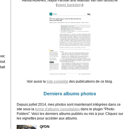
Alexia Auffèves, Nayla Farouki and Mathias Van den Bossche
(
paper backstory
).
vec
out
ait
Voir aussi la
liste complète
des publications de ce blog.
Derniers albums photos
Depuis juillet 2014, mes photos sont maintenant intégrées dans ce
site sous la
forme d'albums consultables
dans le plugin "Photo-
Folders". Voici les derniers albums publiés ou mis à jour. Cliquez sur
les vignettes pour accéder aux albums.
QFDN