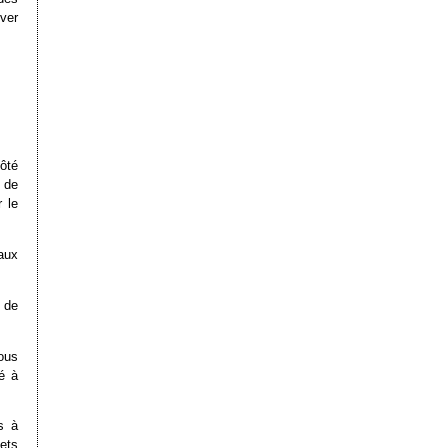
ver
ôté
e de
 le
aux
 de
sous
é à
s à
jets