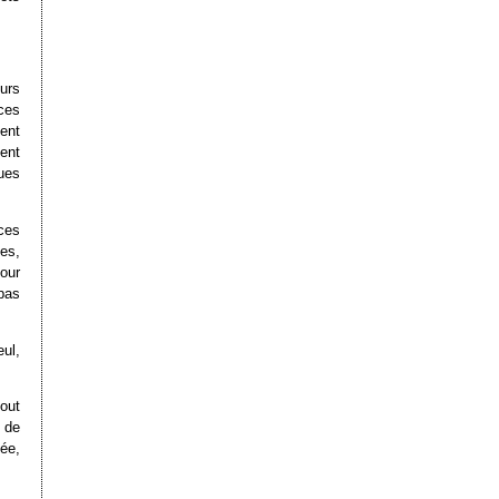
urs
 ces
ent
ent
ques
ces
ses,
our
pas
eul,
tout
t de
tée,