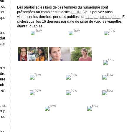
sa”
 ou
Les photos et les bios de ces femmes du numérique sont
 ou
présentées au complet sur le site
QFDN
! Vous pouvez aussi
visualiser les derniers portraits publiés sur
mon propre site photo
. Et
ups
ci-dessous, les 16 derniers par date de prise de vue, les vignettes
étant cliquables.
ons
lat
nais
nus
être
ture
aute
s en
 la
coup
 de
des