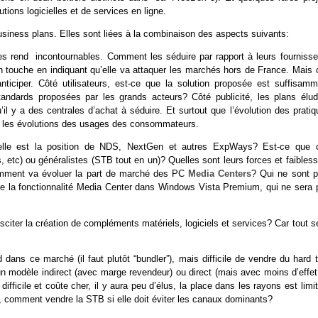
ions logicielles et de services en ligne.
iness plans. Elles sont liées à la combinaison des aspects suivants:
es rend incontournables. Comment les séduire par rapport à leurs fournisse
t en touche en indiquant qu’elle va attaquer les marchés hors de France. Mais
ticiper. Côté utilisateurs, est-ce que la solution proposée est suffisamm
s standards proposées par les grands acteurs? Côté publicité, les plans élud
’il y a des centrales d’achat à séduire. Et surtout que l’évolution des prati
ême les évolutions des usages des consommateurs.
Quelle est la position de NDS, NextGen et autres ExpWays? Est-ce que 
 etc) ou généralistes (STB tout en un)? Quelles sont leurs forces et faibles
comment va évoluer la part de marché des PC
Media Centers
? Qui ne sont p
n de la fonctionnalité Media Center dans Windows Vista Premium, qui ne sera 
citer la création de compléments matériels, logiciels et services? Car tout s
rd dans ce marché (il faut plutôt “bundler”), mais difficile de vendre du hard 
ir un modèle indirect (avec marge revendeur) ou direct (mais avec moins d’effe
ifficile et coûte cher, il y aura peu d’élus, la place dans les rayons est limi
 comment vendre la STB si elle doit éviter les canaux dominants?