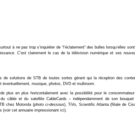
urtout à ne pas trop s’inquiéter de “l’éclatement” des bulles lorsqu’elles son
oissance. C’est clairement le cas de la télévision numérique et ses nouve
s de solutions de STB de toutes sortes gérant qui la réception des conte
, et éventuellement, musique, photos, DVD et multiroom.
e de plus en plus horizontalement avec la possibilité pour le consommateur
d du câble et du satellite CableCards – indépendamment de son bouquet
TB chez Motorola (
photo ci-dessous
), TiVo, Scientific Atlanta (filiale de Cis
 (voir cet annuaire impressionant
ici
).