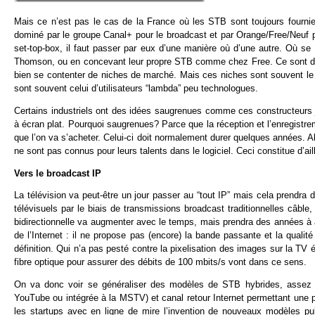
Mais ce n’est pas le cas de la France où les STB sont toujours fourn
dominé par le groupe Canal+ pour le broadcast et par Orange/Free/Neuf p
set-top-box, il faut passer par eux d’une manière où d’une autre. Où s
Thomson, ou en concevant leur propre STB comme chez Free. Ce sont don
bien se contenter de niches de marché. Mais ces niches sont souvent le f
sont souvent celui d’utilisateurs “lambda” peu technologues.
Certains industriels ont des idées saugrenues comme ces constructeurs j
à écran plat. Pourquoi saugrenues? Parce que la réception et l’enregistr
que l’on va s’acheter. Celui-ci doit normalement durer quelques années. Al
ne sont pas connus pour leurs talents dans le logiciel. Ceci constitue d’ai
Vers le broadcast IP
La télévision va peut-être un jour passer au “tout IP” mais cela prendr
télévisuels par le biais de transmissions broadcast traditionnelles câble, 
bidirectionnelle va augmenter avec le temps, mais prendra des années à at
de l’Internet : il ne propose pas (encore) la bande passante et la qualit
définition. Qui n’a pas pesté contre la pixelisation des images sur la TV
fibre optique pour assurer des débits de 100 mbits/s vont dans ce sens.
On va donc voir se généraliser des modèles de STB hybrides, assez co
YouTube ou intégrée à la MSTV) et canal retour Internet permettant une pe
les startups avec en ligne de mire l’invention de nouveaux modèles publ