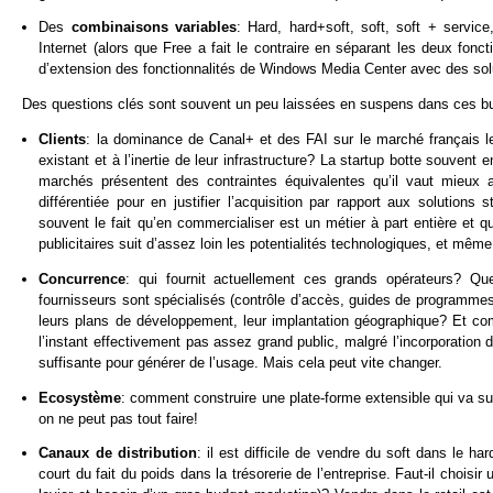
Des
combinaisons variables
: Hard, hard+soft, soft, soft + service
Internet (alors que Free a fait le contraire en séparant les deux fonc
d’extension des fonctionnalités de Windows Media Center avec des solut
Des questions clés sont souvent un peu laissées en suspens dans ces bus
Clients
: la dominance de Canal+ et des FAI sur le marché français l
existant et à l’inertie de leur infrastructure? La startup botte souven
marchés présentent des contraintes équivalentes qu’il vaut mieux an
différentiée pour en justifier l’acquisition par rapport aux solution
souvent le fait qu’en commercialiser est un métier à part entière et qu
publicitaires suit d’assez loin les potentialités technologiques, et m
Concurrence
: qui fournit actuellement ces grands opérateurs? 
fournisseurs sont spécialisés (contrôle d’accès, guides de programmes,
leurs plans de développement, leur implantation géographique? Et 
l’instant effectivement pas assez grand public, malgré l’incorporatio
suffisante pour générer de l’usage. Mais cela peut vite changer.
Ecosystème
: comment construire une plate-forme extensible qui va sus
on ne peut pas tout faire!
Canaux de distribution
: il est difficile de vendre du soft dans le ha
court du fait du poids dans la trésorerie de l’entreprise. Faut-il chois