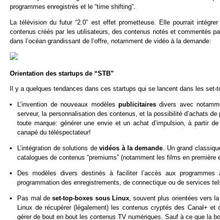
programmes enregistrés et le “time shifting”.
La télévision du futur “2.0” est effet prometteuse. Elle pourrait intégr
contenus créés par les utilisateurs, des contenus notés et commentés pa
dans l’océan grandissant de l’offre, notamment de vidéo à la demande:
Orientation des startups de “STB”
Il y a quelques tendances dans ces startups qui se lancent dans les set-to
L’invention de nouveaux modèles
publicitaires
divers avec notammen
serveur, la personnalisation des contenus, et la possibilité d’achats de 
toute marque: générer une envie et un achat d’impulsion, à partir de 
canapé du téléspectateur!
L’intégration de solutions de
vidéos à la demande
. Un grand classiqu
catalogues de contenus “premiums” (notamment les films en première e
Des modèles divers destinés à faciliter l’accès aux programme
programmation des enregistrements, de connectique ou de services tels
Pas mal de
set-top-boxes sous Linux
, souvent plus orientées vers la
Linux de récupérer (légalement) les contenus cryptés des Canal+ et 
gérer de bout en bout les contenus TV numériques. Sauf à ce que la boi