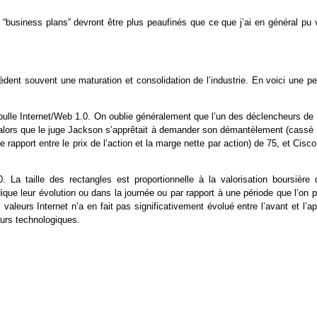
 “business plans” devront être plus peaufinés que ce que j’ai en général pu v
nt souvent une maturation et consolidation de l’industrie. En voici une pet
 bulle Internet/Web 1.0. On oublie généralement que l’un des déclencheurs de 
, alors que le juge Jackson s’apprêtait à demander son démantèlement (cassé
 rapport entre le prix de l’action et la marge nette par action) de 75, et Cisc
La taille des rectangles est proportionnelle à la valorisation boursière 
ue leur évolution ou dans la journée ou par rapport à une période que l’on p
 valeurs Internet n’a en fait pas significativement évolué entre l’avant et l’a
eurs technologiques.