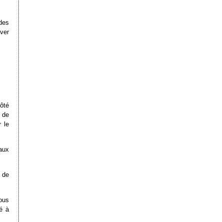
des
ver
ôté
e de
 le
aux
 de
sous
é à