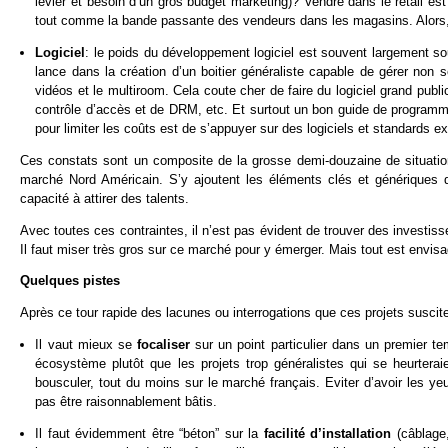
levier et besoin d’un gros budget marketing)? Vendre dans le retail est d
tout comme la bande passante des vendeurs dans les magasins. Alors,
Logiciel
: le poids du développement logiciel est souvent largement sou
lance dans la création d’un boitier généraliste capable de gérer non 
vidéos et le multiroom. Cela coute cher de faire du logiciel grand public 
contrôle d’accès et de DRM, etc. Et surtout un bon guide de programme
pour limiter les coûts est de s’appuyer sur des logiciels et standards ex
Ces constats sont un composite de la grosse demi-douzaine de situation
marché Nord Américain. S’y ajoutent les éléments clés et génériques 
capacité à attirer des talents.
Avec toutes ces contraintes, il n’est pas évident de trouver des investiss
Il faut miser très gros sur ce marché pour y émerger. Mais tout est envis
Quelques pistes
Après ce tour rapide des lacunes ou interrogations que ces projets suscite
Il vaut mieux se
focaliser
sur un point particulier dans un premier 
écosystème plutôt que les projets trop généralistes qui se heurterai
bousculer, tout du moins sur le marché français. Eviter d’avoir les y
pas être raisonnablement bâtis.
Il faut évidemment être “béton” sur la
facilité d’installation
(câblage,