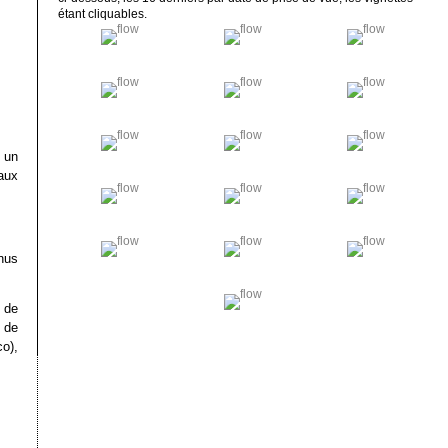
étant cliquables.
t un
aux
nus
 de
 de
co),