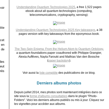
Understanding Quantum Technologies 2025
, a free 1,522 pages
oir
ebook about all quantum technologies (computing,
telecommunications, cryptography, sensing):
ite
Understanding Quantum Technologies 2025 Key takeaways
, a 38
pages version with key takeaways from the eponymous book.
cet
 en
The Two-Spin Enigma: From the Helium Atom to Quantum Ontology
,
o de
a quantum foundations paper coauthored with Philippe Grangier,
Alexia Auffèves, Nayla Farouki and Mathias Van den Bossche
(
paper backstory
).
des
eut
près
Voir aussi la
liste complète
des publications de ce blog.
Derniers albums photos
Depuis juillet 2014, mes photos sont maintenant intégrées dans ce
site sous la
forme d'albums consultables
dans le plugin "Photo-
Folders". Voici les derniers albums publiés ou mis à jour. Cliquez sur
les vignettes pour accéder aux albums.