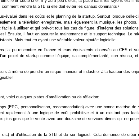
ifficile et coûte cher, il y aura peu d’élus, la place dans les rayons est limi
 comment vendre la STB si elle doit éviter les canaux dominants?
s-évalué dans les coûts et le planning de la startup. Surtout lorsque celle-c
seulement la télévision enregistrée, mais également la musique, les photos, 
facile à utiliser et qui prévoit tous les cas de figure, d’intégrer des solution
s! Ensuite, il faut en assurer la maintenance et le support technique. Le mi
istants. Mais tout en ayant une véritable valeur ajoutée logicielle.
s j’ai pu rencontrer en France et leurs équivalents observés au CES et sur
d’un projet de startup comme l’équipe, sa complémentarité, son réseau, et
eurs à même de prendre un risque financier et industriel à la hauteur des enj
ageable!
nt, voici quelques pistes d’amélioration ou de réflexion:
temps (EPG, personnalisation, recommandation) avec une bonne maitrise de 
ent rapidement à une logique de coût prohibitive et à un existant pas facil
eux plus gros que le vente avec une douzaine de services divers qui ne pourr
 etc) et d’utilisation de la STB et de son logiciel. Cela demande de créer 