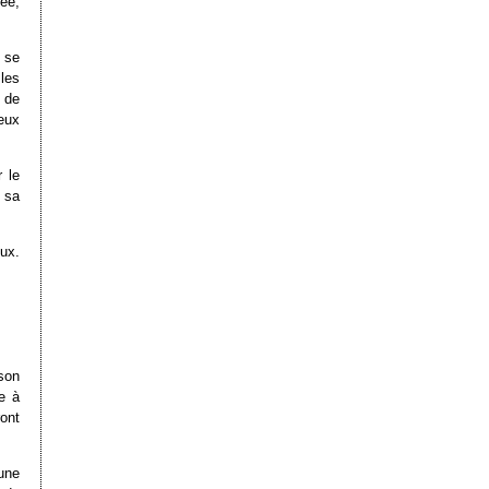
tée,
i se
les
s de
eux
 le
 sa
eux.
son
e à
ont
une