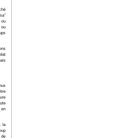
ché
sa”
 ou
 ou
ups
ons
lat
nais
nus
être
ture
aute
s en
 la
coup
 de