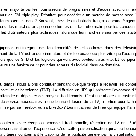
ies en majorité par les fournisseurs de programmes et d’accès avec un mar
our les FAI triple-play. Résultat, pour accéder à un marché de masse avec “
e fournissent-ils donc? Souvent, chez des industriels français comme Sagem
c des marchés en apparence fermés et il faut être malin pour les conquérir
ait d’utilisateurs plus techniques, alors que les marchés visés par ces start
aponais qui intègrent des fonctionnalités de set-top-boxes dans des télévisi
ement de la TV est encore immature et évolue beaucoup plus vite que l’écran p
ors que les STB et les logiciels qui vont avec évoluent plus vite. Et les japo
lleurs une fenêtre de tir pour des acteurs du logiciel dans ce domaine.
a du temps. Nous allons continuer pendant quelque temps à recevoir les conte
satellite et hertzienne (TNT). La diffusion en “IP” qui présente l’avantage d’
teindre et dépasser ces moyens traditionnels. C’est une affaire d’infrastruc
é de service nécessaires à une bonne diffusion de la TV, a fortiori pour la h
 émise par sa Freebox ou sa LiveBox? Les initiatives de Free qui équipe Pari
uteux, avec réception broadcast traditionnelle, réception de TV en IP (à
rsonnalisation de l’expérience. C’est cette personnalisation qui attire beau
icitaires contournant le zapping de la publicité généré par la visualisation