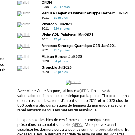
QFDN
Expo
791 photos
Remise Légion d'Honneur Philippe Herbert Jul2021
2021
15 photos
Vivatech Jun2021
2021
120 photos
Visite C2N Palaiseau Mar2021
2021
17 photos
Annonce Stratégie Quantique C2N Jan2021
2021
137 photos
Maison Bergès Jul2020
vec
2020
54 photos
out
Grenoble Jul2020
ait
2020
22 photos
Avec Marie-Anne Magnac, j'ai lancé
#QFDN
, l'initiative de
valorisation de femmes du numérique par la photo. Elle circule dans
différentes manifestations. J'ai réalisé entre 2011 et mi 2023 plus de
800 portraits photographiques de femmes du numérique avec une
représentation de tous les métiers du numérique.
Les photos et les bios de ces femmes du numérique sont
présentées au complet sur le site
QFDN
! Vous pouvez aussi
visualiser les derniers portraits publiés sur
mon propre site photo
. Et
ci-dessous, les 16 derniers par date de prise de vue, les vignettes