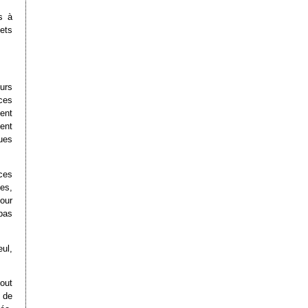
s à
jets
urs
 ces
ent
ent
ques
ces
ses,
our
pas
eul,
tout
t de