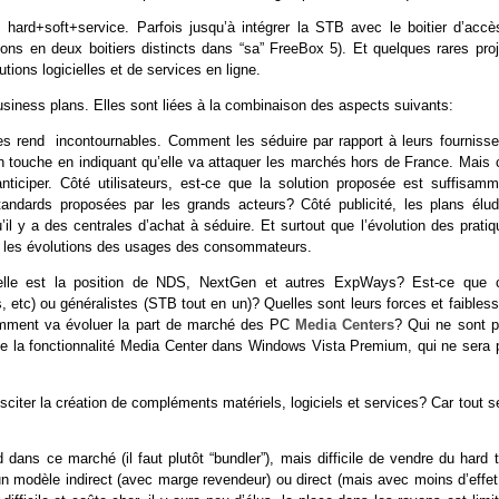
, hard+soft+service. Parfois jusqu’à intégrer la STB avec le boitier d’accè
tions en deux boitiers distincts dans “sa” FreeBox 5). Et quelques rares pro
ions logicielles et de services en ligne.
iness plans. Elles sont liées à la combinaison des aspects suivants:
es rend incontournables. Comment les séduire par rapport à leurs fournisse
t en touche en indiquant qu’elle va attaquer les marchés hors de France. Mais
ticiper. Côté utilisateurs, est-ce que la solution proposée est suffisamm
s standards proposées par les grands acteurs? Côté publicité, les plans élud
’il y a des centrales d’achat à séduire. Et surtout que l’évolution des prati
ême les évolutions des usages des consommateurs.
Quelle est la position de NDS, NextGen et autres ExpWays? Est-ce que 
 etc) ou généralistes (STB tout en un)? Quelles sont leurs forces et faibles
comment va évoluer la part de marché des PC
Media Centers
? Qui ne sont p
n de la fonctionnalité Media Center dans Windows Vista Premium, qui ne sera 
citer la création de compléments matériels, logiciels et services? Car tout s
rd dans ce marché (il faut plutôt “bundler”), mais difficile de vendre du hard 
ir un modèle indirect (avec marge revendeur) ou direct (mais avec moins d’effe