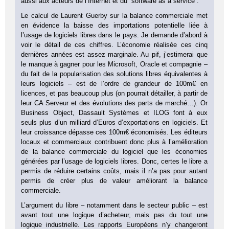
aussi aux acteurs de l’Internet et du “software as a service”.
Le calcul de Laurent Guerby sur la balance commerciale met
en évidence la baisse des importations potentielle liée à
l’usage de logiciels libres dans le pays. Je demande d’abord à
voir le détail de ces chiffres. L’économie réalisée ces cinq
dernières années est assez marginale. Au pif, j’estimerai que
le manque à gagner pour les Microsoft, Oracle et compagnie –
du fait de la popularisation des solutions libres équivalentes à
leurs logiciels – est de l’ordre de grandeur de 100m€ en
licences, et pas beaucoup plus (on pourrait détailler, à partir de
leur CA Serveur et des évolutions des parts de marché…). Or
Business Object, Dassault Systèmes et ILOG font à eux
seuls plus d’un milliard d’Euros d’exportations en logiciels. Et
leur croissance dépasse ces 100m€ économisés. Les éditeurs
locaux et commerciaux contribuent donc plus à l’amélioration
de la balance commerciale du logiciel que les économies
générées par l’usage de logiciels libres. Donc, certes le libre a
permis de réduire certains coûts, mais il n’a pas pour autant
permis de créer plus de valeur améliorant la balance
commerciale.
L’argument du libre – notamment dans le secteur public – est
avant tout une logique d’acheteur, mais pas du tout une
logique industrielle. Les rapports Européens n’y changeront