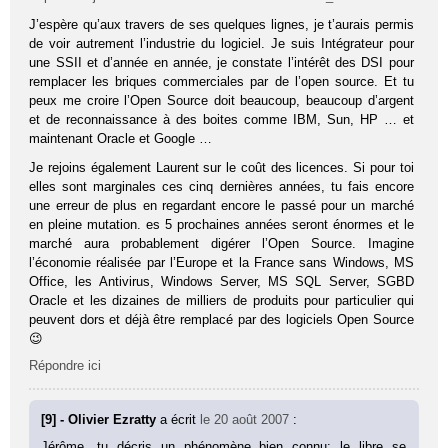
J’espère qu’aux travers de ses quelques lignes, je t’aurais permis
de voir autrement l’industrie du logiciel. Je suis Intégrateur pour
une SSII et d’année en année, je constate l’intérêt des DSI pour
remplacer les briques commerciales par de l’open source. Et tu
peux me croire l’Open Source doit beaucoup, beaucoup d’argent
et de reconnaissance à des boites comme IBM, Sun, HP … et
maintenant Oracle et Google …
Je rejoins également Laurent sur le coût des licences. Si pour toi
elles sont marginales ces cinq dernières années, tu fais encore
une erreur de plus en regardant encore le passé pour un marché
en pleine mutation. es 5 prochaines années seront énormes et le
marché aura probablement digérer l’Open Source. Imagine
l’économie réalisée par l’Europe et la France sans Windows, MS
Office, les Antivirus, Windows Server, MS SQL Server, SGBD
Oracle et les dizaines de milliers de produits pour particulier qui
peuvent dors et déjà être remplacé par des logiciels Open Source
😉
Répondre ici
[9] - Olivier Ezratty
a écrit
le 20 août 2007
:
Jérôme, tu décris un phénomène bien connu: le libre se