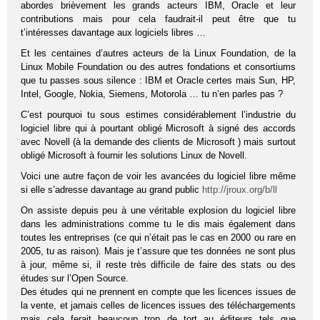
abordes brièvement les grands acteurs IBM, Oracle et leur
contributions mais pour cela faudrait-il peut être que tu
t’intéresses davantage aux logiciels libres …
Et les centaines d’autres acteurs de la Linux Foundation, de la
Linux Mobile Foundation ou des autres fondations et consortiums
que tu passes sous silence : IBM et Oracle certes mais Sun, HP,
Intel, Google, Nokia, Siemens, Motorola … tu n’en parles pas ?
C’est pourquoi tu sous estimes considérablement l’industrie du
logiciel libre qui à pourtant obligé Microsoft à signé des accords
avec Novell (à la demande des clients de Microsoft ) mais surtout
obligé Microsoft à fournir les solutions Linux de Novell.
Voici une autre façon de voir les avancées du logiciel libre même
si elle s’adresse davantage au grand public
http://jroux.org/b/ll
On assiste depuis peu à une véritable explosion du logiciel libre
dans les administrations comme tu le dis mais également dans
toutes les entreprises (ce qui n’était pas le cas en 2000 ou rare en
2005, tu as raison). Mais je t’assure que tes données ne sont plus
à jour, même si, il reste très difficile de faire des stats ou des
études sur l’Open Source.
Des études qui ne prennent en compte que les licences issues de
la vente, et jamais celles de licences issues des téléchargements
mais cela ferait beaucoup trop de tort au éditeurs tels que