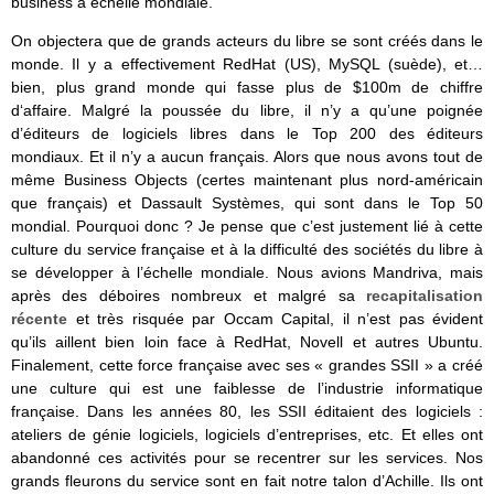
business à échelle mondiale.
On objectera que de grands acteurs du libre se sont créés dans le
monde. Il y a effectivement RedHat (US), MySQL (suède), et…
bien, plus grand monde qui fasse plus de $100m de chiffre
d‘affaire. Malgré la poussée du libre, il n’y a qu’une poignée
d’éditeurs de logiciels libres dans le Top 200 des éditeurs
mondiaux. Et il n’y a aucun français. Alors que nous avons tout de
même Business Objects (certes maintenant plus nord-américain
que français) et Dassault Systèmes, qui sont dans le Top 50
mondial. Pourquoi donc ? Je pense que c’est justement lié à cette
culture du service française et à la difficulté des sociétés du libre à
se développer à l’échelle mondiale. Nous avions Mandriva, mais
après des déboires nombreux et malgré sa
recapitalisation
récente
et très risquée par Occam Capital, il n’est pas évident
qu’ils aillent bien loin face à RedHat, Novell et autres Ubuntu.
Finalement, cette force française avec ses « grandes SSII » a créé
une culture qui est une faiblesse de l’industrie informatique
française. Dans les années 80, les SSII éditaient des logiciels :
ateliers de génie logiciels, logiciels d’entreprises, etc. Et elles ont
abandonné ces activités pour se recentrer sur les services. Nos
grands fleurons du service sont en fait notre talon d’Achille. Ils ont