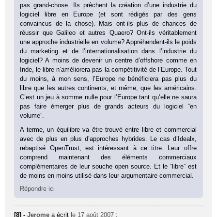
pas grand-chose. Ils prêchent la création d’une industrie du
logiciel libre en Europe (et sont rédigés par des gens
convaincus de la chose). Mais ont-ils plus de chances de
réussir que Galileo et autres Quaero? Ont-ils véritablement
une approche industrielle en volume? Appréhendent-ils le poids
du marketing et de l’internationalisation dans l’industrie du
logiciel? A moins de devenir un centre d’offshore comme en
Inde, le libre n’améliorera pas la compétitivité de l’Europe. Tout
du moins, à mon sens, l’Europe ne bénéficiera pas plus du
libre que les autres continents, et même, que les américains.
C’est un jeu à somme nulle pour l’Europe tant qu’elle ne saura
pas faire émerger plus de grands acteurs du logiciel “en
volume”.
A terme, un équilibre va être trouvé entre libre et commercial
avec de plus en plus d’approches hybrides. Le cas d’Idealx,
rebaptisé OpenTrust, est intéressant à ce titre. Leur offre
comprend maintenant des éléments commerciaux
complémentaires de leur souche open source. Et le “libre” est
de moins en moins utilisé dans leur argumentaire commercial.
Répondre ici
[8] -
Jerome
a écrit
le 17 août 2007
: