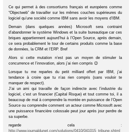
Ce qui permet à des consortiums français et européens comme
“Objectweb” de travailler sur les mêmes couches supérieures du
logiciel qu’une société comme IBM sans avoir les moyens d’IBM.
Demain (dans quelques années) Microsoft sera contraint
d’abandonner le système Windows et la suite bureautique car ces
briques appartiennent aujourd’hui à l’Open Source, après demain,
ce sera probablement le tour de certains produits comme la base
de données, la CRM et l’ERP. Bref
Alors si cette mutation n’est pas un moyen de stimuler la
concurrence et l’innovation, alors j’ai rien compris 😉
Lorsque tu me reparles du petit milliard offert par IBM, j’ai
tendance à croire que tu n’as rien compris (sans vouloir te
manquer de respect).
J’ai un ami qui travaille de façon indirecte avec l’industrie du
logiciel, c’est un financier (Capital Risque) et tout comme toi, il a
beaucoup de mal à comprendre la montée en puissance de l’Open
Source ou comprendre comment un acteur comme Microsoft avec
une puissance financière colossale peut jour après jour perdre de
sa superbe.
regarde cela :
http://www.journaldunet.com/solutions/0410/041015_tribune.shtml