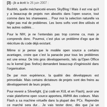
[3] -
jb
a écrit
le 26 juin 2007
:
Roohhh, quelle méchanceté envers SkyBlog ! Mais il est vrai qu’il
y a beaucoup de projets non abouttis dans l’open source, tout
comme dans les sharewares… Pour moi la selection naturelle va
régler pas mal de problèmes. Les bons softs vont être utilisés et
les autres oubliés…
Pour le NIH, je ne l’entendais pas trop comme ca, mais je
comprends donc. Pourmoi, c’est plus un problème d’ego que de
réécriture du code déjà existant.
Même si je pense que le modèle open source a certains
avantages, croire que c’est la panacée pour tous les problèmes
est une erreur. De très gros développements, tels qu’Open Office
ou le kernel (pas firefox) demandent beaucoup d’ingéniosité dans
l’organisation.
De par mon expérience, la qualité des développeurs est
primordiale. Mais certains dictateurs de projets sont des freins au
développement de leurs projets.
Pour revenir a Silverlight, (j’ai codé en XUL et en Flash), avoir une
vraie plateforme open source apportera, AMHA des codeurs. Mais
Flash a sa machine virtuelle dans la plupart des PCs. Reprendre
ce marché sera dur… Je vais tester donc, dès que j’ai un