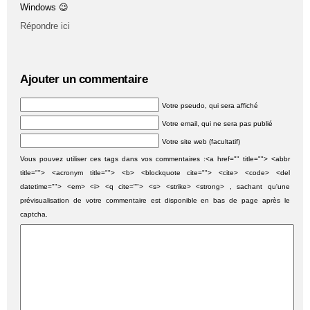
Windows 😉
Répondre ici
Ajouter un commentaire
Votre pseudo, qui sera affiché
Votre email, qui ne sera pas publié
Votre site web (facultatif)
Vous pouvez utiliser ces tags dans vos commentaires :<a href="" title=""> <abbr
title=""> <acronym title=""> <b> <blockquote cite=""> <cite> <code> <del
datetime=""> <em> <i> <q cite=""> <s> <strike> <strong> , sachant qu'une
prévisualisation de votre commentaire est disponible en bas de page après le
captcha.