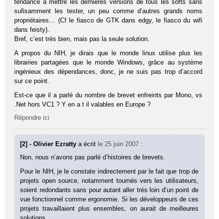
tendance à mettre les dernières versions de tous les softs sans
sufisamment les tester, un peu comme d’autres grands noms
propriétaires… (Cf le fiasco de GTK dans edgy, le fiasco du wifi
dans feisty).
Bref, c’est très bien, mais pas la seule solution.
A propos du NIH, je dirais que le monde linux utilise plus les
librairies partagées que le monde Windows, grâce au système
ingénieux des dépendances, donc, je ne suis pas trop d’accord
sur ce point.
Est-ce que il a parlé du nombre de brevet enfreints par Mono, vs
.Net hors VC1 ? Y en a t il valables en Europe ?
Répondre ici
[2] - Olivier Ezratty
a écrit
le 25 juin 2007
:
Non, nous n’avons pas parlé d’histoires de brevets.
Pour le NIH, je le constate indirectement par le fait que trop de
projets open source, notamment tournés vers les utilisateurs,
soient redondants sans pour autant aller très loin d’un point de
vue fonctionnel comme ergonomie. Si les développeurs de ces
projets travaillaient plus ensembles, on aurait de meilleures
solutions.