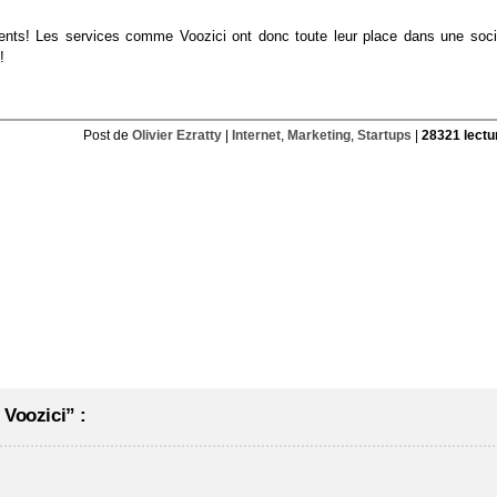
lients! Les services comme Voozici ont donc toute leur place dans une soci
!
Post de
Olivier Ezratty
|
Internet
,
Marketing
,
Startups
|
28321 lectu
 Voozici” :