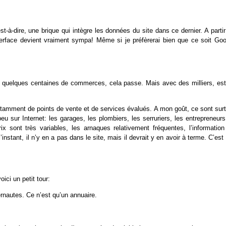
-à-dire, une brique qui intègre les données du site dans ce dernier. A partir
interface devient vraiment sympa! Même si je préfèrerai bien que ce soit Goo
c quelques centaines de commerces, cela passe. Mais avec des milliers, est
 Notamment de points de vente et de services évalués. A mon goût, ce sont sur
peu sur Internet: les garages, les plombiers, les serruriers, les entrepreneur
x sont très variables, les arnaques relativement fréquentes, l’information
tant, il n’y en a pas dans le site, mais il devrait y en avoir à terme. C’est 
ici un petit tour:
ernautes. Ce n’est qu’un annuaire.