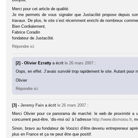
Merci pour cet article de qualité.
Je me permets de vous signaler que Justacôté propose depuis son 
travaux. De plus, le site s’est récemment enrichi de nombreux comme
Bien Cordialement,
Fabrice Coradin
fondateur de Justacôté.
Répondre ici
[2] - Olivier Ezratty
a écrit
le 26 mars 2007
:
Oops, en effet. J’avais survolé trop rapidement le site. Autant pour mo
Olivier
Répondre ici
[3] -
Jeremy Fain
a écrit
le 26 mars 2007
:
Merci Olivier pour ce panorama de marché: le web de proximité a u
concurrent peut-être, ‘dis-moi où’ à l’adresse
http://www.dismoiou.fr
, m
Sinon, bravo au fondateur de Voozici d’être devenu entrepreneur apr
plus en France et ça ne peut être que positif.