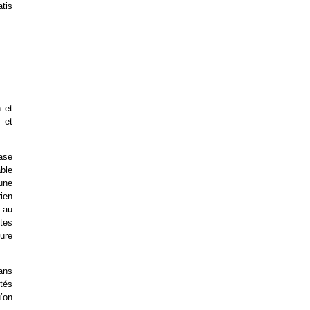
atis
 et
 et
ase
able
’une
ien
 au
tes
ure
ans
ités
’on