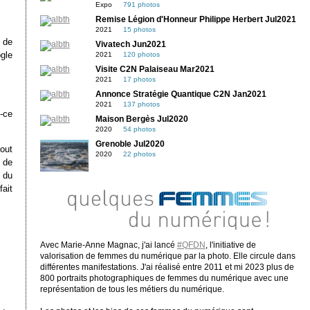
Expo
791 photos
Remise Légion d'Honneur Philippe Herbert Jul2021
2021
15 photos
 de
Vivatech Jun2021
gle
2021
120 photos
Visite C2N Palaiseau Mar2021
2021
17 photos
Annonce Stratégie Quantique C2N Jan2021
2021
137 photos
-ce
Maison Bergès Jul2020
2020
54 photos
Grenoble Jul2020
tout
2020
22 photos
s de
 du
fait
Avec Marie-Anne Magnac, j'ai lancé
#QFDN
, l'initiative de
valorisation de femmes du numérique par la photo. Elle circule dans
différentes manifestations. J'ai réalisé entre 2011 et mi 2023 plus de
800 portraits photographiques de femmes du numérique avec une
représentation de tous les métiers du numérique.