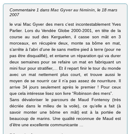
Commentaire 1 dans
Mac Gyver au féminin
, le 18 mars
2007
le vrai Mac Gyver des mers c’est incontestablement Yves
Parlier. Lors du Vendée Globe 2000-2001, en tête de la
course au sud des Kerguelen, il casse son mât en 3
morceaux, en récupère deux, monte sa bôme en mat,
s’arrête à l’abri d’une ile sans mettre pied à terre (pour ne
pas être disqualifié), et entame un réparation qui va durer
deux semaines pour se refaire un mat en fabriquant un
mini four pour stratifier,… Et il repart finir le tour du monde
avec un mat nettement plus court, et trouve aussi le
moyen de se nourrir car il n’a pas assez de nourriture. Il
arrive 34 jours seulement après le premier ! Pour ceux
que cela intéresse lisez son livre “Robinson des mers”.
Sans dévaloriser le parcours de Maud Fontenoy (très
décriée dans le milieu de la voile), ce qu’elle a fait (à
savoir monter une bôme en mât) est à la portée de
beaucoup de marins. Une qualité reconnue de Maud est
d’être une excellente communicante …