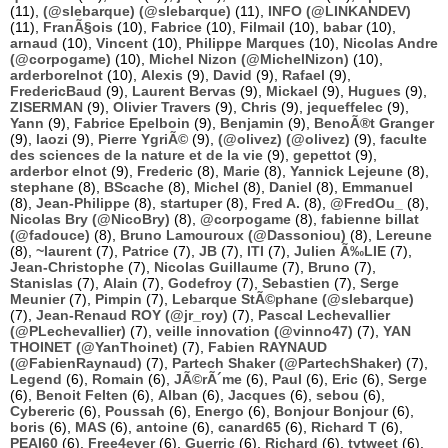
(11),
(@slebarque) (@slebarque)
(11),
INFO (@LINKANDEV)
(11),
FranÃ§ois
(10),
Fabrice
(10),
Filmail
(10),
babar
(10),
arnaud
(10),
Vincent
(10),
Philippe Marques
(10),
Nicolas Andre
(@corpogame)
(10),
Michel Nizon (@MichelNizon)
(10),
arderborelnot
(10),
Alexis
(9),
David
(9),
Rafael
(9),
FredericBaud
(9),
Laurent Bervas
(9),
Mickael
(9),
Hugues
(9),
ZISERMAN
(9),
Olivier Travers
(9),
Chris
(9),
jequeffelec
(9),
Yann
(9),
Fabrice Epelboin
(9),
Benjamin
(9),
BenoÃ®t Granger
(9),
laozi
(9),
Pierre YgriÃ©
(9),
(@olivez) (@olivez)
(9),
faculte
des sciences de la nature et de la vie
(9),
gepettot
(9),
arderbor elnot
(9),
Frederic
(8),
Marie
(8),
Yannick Lejeune
(8),
stephane
(8),
BScache
(8),
Michel
(8),
Daniel
(8),
Emmanuel
(8),
Jean-Philippe
(8),
startuper
(8),
Fred A.
(8),
@FredOu_
(8),
Nicolas Bry (@NicoBry)
(8),
@corpogame
(8),
fabienne billat
(@fadouce)
(8),
Bruno Lamouroux (@Dassoniou)
(8),
Lereune
(8),
~laurent
(7),
Patrice
(7),
JB
(7),
ITI
(7),
Julien Ã‰LIE
(7),
Jean-Christophe
(7),
Nicolas Guillaume
(7),
Bruno
(7),
Stanislas
(7),
Alain
(7),
Godefroy
(7),
Sebastien
(7),
Serge
Meunier
(7),
Pimpin
(7),
Lebarque StÃ©phane (@slebarque)
(7),
Jean-Renaud ROY (@jr_roy)
(7),
Pascal Lechevallier
(@PLechevallier)
(7),
veille innovation (@vinno47)
(7),
YAN
THOINET (@YanThoinet)
(7),
Fabien RAYNAUD
(@FabienRaynaud)
(7),
Partech Shaker (@PartechShaker)
(7),
Legend
(6),
Romain
(6),
JÃ©rÃ´me
(6),
Paul
(6),
Eric
(6),
Serge
(6),
Benoit Felten
(6),
Alban
(6),
Jacques
(6),
sebou
(6),
Cybereric
(6),
Poussah
(6),
Energo
(6),
Bonjour Bonjour
(6),
boris
(6),
MAS
(6),
antoine
(6),
canard65
(6),
Richard T
(6),
PEAI60
(6),
Free4ever
(6),
Guerric
(6),
Richard
(6),
tvtweet
(6),