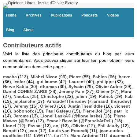
Home
Archives
Publications
Podcasts
Videos
Blog
About
Contributeurs actifs
Voici la liste des principaux contributeurs du blog par leurs
commentaires. Vous pouvez cliquer sur leur lien pour obtenir leurs
commentaires dans cette page :
macha
(113),
Michel Nizon
(96),
Pierre
(85),
Fabien
(66),
herve
(66),
leafar
(44),
guillaume
(42),
Laurent
(40),
philippe
(32),
Herve Kabla
(30),
rthomas
(30),
Sylvain
(29),
Olivier Auber
(29),
Daniel COHEN-ZARDI
(28),
Jeremy Fain
(27),
Olivier
(27),
Marc
(27),
Nicolas
(25),
Christophe
(22),
julien
(19),
Patrick
(19),
Fab
(19),
jmplanche
(17),
Arnaud@Thurudev (@arnaud_thurudev)
(17),
Jeremy
(16),
OlivierJ
(16),
JustinThemiddle
(16),
vicnent
(16),
bobonofx
(15),
Paul Gateau
(15),
Pierre Jol
(14),
patr_ix
(14),
Jerome
(13),
Lionel LaskÃ© (@lionellaske)
(13),
Pierre
Mawas (@Pem)
(13),
Franck Revelin (@FranckAtDell)
(13),
Lionel
(12),
Pascal
(12),
anj
(12),
/Olivier
(12),
Phil Jeudy
(12),
Benoit
(12),
jean
(12),
Louis van Proosdij
(11),
jean-eudes
queffelec
(11),
LVM
(11),
jlc
(11),
Marc-Antoine
(11),
dparmen1