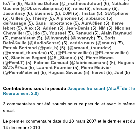
loÃ¯c
(6),
Matthieu Dufour (@_matthieudufour)
(6),
Nathalie
Gasnier (@ObservaEmpresa)
(6),
romu
(6),
cheramy
(6),
Jasontrisy
(6),
EtienneL
(5),
DJM
(5),
Tristan
(5),
StÃ©phane
(5),
Gilles
(5),
Thierry
(5),
Alphonse
(5),
apbianco
(5),
dePassage
(5),
Sans_importance
(5),
AurÃ©lien
(5),
herve
lebret
(5),
Alex
(5),
Adrien
(5),
Jean-Denis
(5),
NM
(5),
Nicolas
Chevallier
(5),
jdo
(5),
Youssef
(5),
Renaud
(5),
Alain Raynaud
(5),
mmathieum
(5),
(@bvanryb) (@bvanryb)
(5),
Boris
DefrÃ©ville (@AudioSense)
(5),
cedric naux (@cnaux)
(5),
Patrick Bertrand (@pck_b)
(5),
(@arnaud_thurudev)
(@arnaud_thurudev)
(5),
(@PLechevallier) (@PLechevallier)
(5),
Stanislas Segard (@El_Stanou)
(5),
Pierre Mawas
(@PemLT)
(5),
Fabrice Camurat (@fabricecamurat)
(5),
Hugues
SÃ©vÃ©rac
(5),
Laurent Fournier
(5),
Pierre Metivier
(@PierreMetivier)
(5),
Hugues Severac
(5),
hervet
(5),
Joel
(5)
Contributions sous le pseudo
Jacques froissant (AltaÃ¯de : le
Recrutement 2.0)
3 commentaires ont été soumis sous ce pseudo et avec le même
email.
Le premier commentaire date du 18 mars 2007 et le dernier est du
14 décembre 2010.