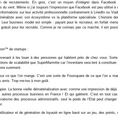
n de recrutements. En gros, c’est un moyen d’intégrer dans Facebook 
 du vent. Même si j’ai toujours l’impression que Facebook est peu utilisé à 
 informations sur leur activité professionnelle contrairement à LinedIn ou Via
énéraliste avec son écosystème vs la plateforme spécialisée. L’histoire do
 Leur business model est simple : payant pour le recruteur, en forfait mens
gratuit pour les recrutés. Comme je ne connais pas ce marché, il est possi
thon™
de startups :
evenant à les louer à des personnes qui habitent près de chez vous. Sorte
ons de scalabilité que SuperMarmitte car l’inventaire sera lent à constituer
rlera surement.
on sur ce que l’on mange. C’est une sorte de Foursquare de ce que l’on a ma
es amis. Trop me-too à mon goût.
pier. La bonne vieille dématérialisation avec comme une impression de déjà 
 et autres processus business en France !
Et qui galèrent. C’est en tout cas
vatisme des processus administratifs, seul le poids de l’Etat peut changer 
r.
lisateur et de génération de loyauté en ligne basé sur un jeu, des points, 