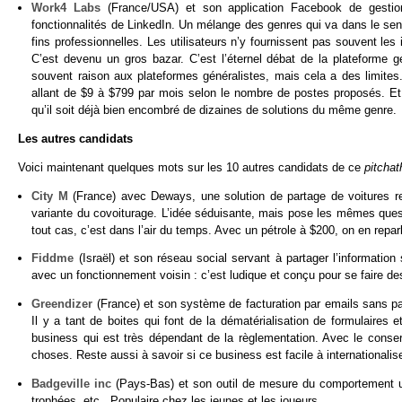
Work4 Labs
(France/USA) et son application Facebook de gestio
fonctionnalités de LinkedIn. Un mélange des genres qui va dans le sens
fins professionnelles. Les utilisateurs n’y fournissent pas souvent les
C’est devenu un gros bazar. C’est l’éternel débat de la plateforme g
souvent raison aux plateformes généralistes, mais cela a des limites.
allant de $9 à $799 par mois selon le nombre de postes proposés. Et 
qu’il soit déjà bien encombré de dizaines de solutions du même genre.
Les autres candidats
Voici maintenant quelques mots sur les 10 autres candidats de ce
pitcha
City M
(France) avec Deways, une solution de partage de voitures r
variante du covoiturage. L’idée séduisante, mais pose les mêmes questi
tout cas, c’est dans l’air du temps. Avec un pétrole à $200, on en repa
Fiddme
(Israël) et son réseau social servant à partager l’informati
avec un fonctionnement voisin : c’est ludique et conçu pour se faire d
Greendizer
(France) et son système de facturation par emails sans pa
Il y a tant de boites qui font de la dématérialisation de formulaires
business qui est très dépendant de la règlementation. Avec le conser
choses. Reste aussi à savoir si ce business est facile à internationalise
Badgeville inc
(Pays-Bas) et son outil de mesure du comportement uti
trophées, etc. Populaire chez les jeunes et les joueurs.