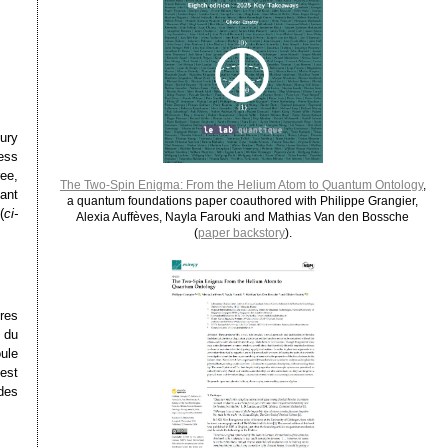
jury
ess
ee,
The Two-Spin Enigma: From the Helium Atom to Quantum Ontology
,
ant
a quantum foundations paper coauthored with Philippe Grangier,
(
ci-
Alexia Auffèves, Nayla Farouki and Mathias Van den Bossche
(
paper backstory
).
ires
 du
oule
est
 des