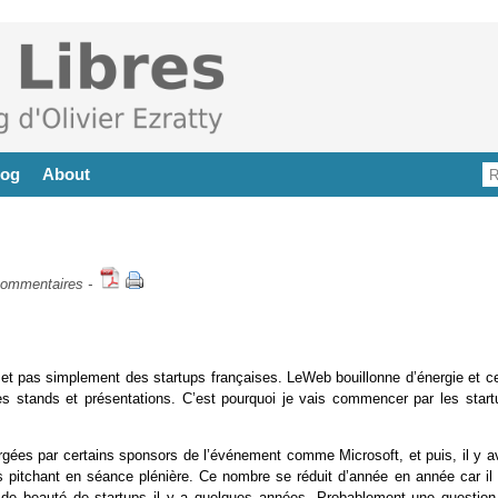
log
About
commentaires
-
et pas simplement des startups françaises. LeWeb bouillonne d’énergie et ce
les stands et présentations. C’est pourquoi je vais commencer par les start
rgées par certains sponsors de l’événement comme Microsoft, et puis, il y av
tes pitchant en séance plénière. Ce nombre se réduit d’année en année car il
s de beauté de startups il y a quelques années. Probablement une question