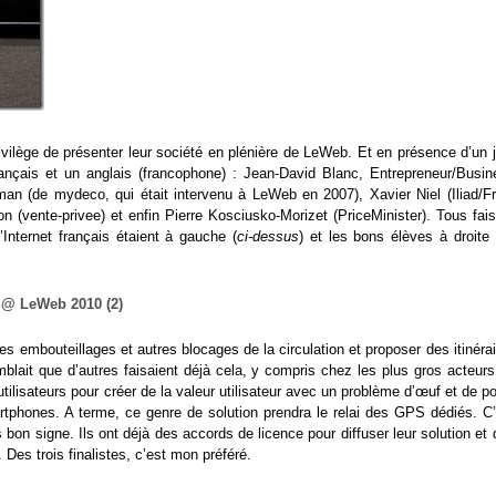
rivilège de présenter leur société en plénière de LeWeb. Et en présence d’un 
ançais et un anglais (francophone) : Jean-David Blanc, Entrepreneur/Busin
man (de mydeco, qui était intervenu à LeWeb en 2007), Xavier Niel (Iliad/Fr
 (vente-privee) et enfin Pierre Kosciusko-Morizet (PriceMinister). Tous fais
nternet français étaient à gauche (
ci-dessus
) et les bons élèves à droite 
r les embouteillages et autres blocages de la circulation et proposer des itinéra
blait que d’autres faisaient déjà cela, y compris chez les plus gros acteurs
ilisateurs pour créer de la valeur utilisateur avec un problème d’œuf et de p
artphones. A terme, ce genre de solution prendra le relai des GPS dédiés. C’
s bon signe. Ils ont déjà des accords de licence pour diffuser leur solution et
 Des trois finalistes, c’est mon préféré.