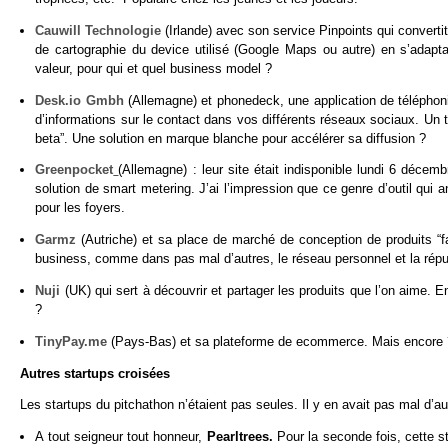
Cauwill Technologie
(Irlande) avec son service Pinpoints qui converti
de cartographie du device utilisé (Google Maps ou autre) en s’adapt
valeur, pour qui et quel business model ?
Desk.io Gmbh
(Allemagne) et phonedeck, une application de téléphonie
d’informations sur le contact dans vos différents réseaux sociaux. Un t
beta”. Une solution en marque blanche pour accélérer sa diffusion ?
Greenpocket
(Allemagne) : leur site était indisponible lundi 6 décem
solution de smart metering. J’ai l’impression que ce genre d’outil qui
pour les foyers.
Garmz
(Autriche) et sa place de marché de conception de produits “fa
business, comme dans pas mal d’autres, le réseau personnel et la répu
Nuji
(UK) qui sert à découvrir et partager les produits que l’on aime. E
?
TinyPay.me
(Pays-Bas) et sa plateforme de ecommerce. Mais encore ? F
Autres startups croisées
Les startups du pitchathon n’étaient pas seules. Il y en avait pas mal d’au
A tout seigneur tout honneur,
Pearltrees.
Pour la seconde fois, cette 