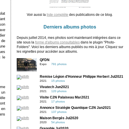
lat
Voir aussi la
liste complète
des publications de ce blog.
Tant
 son
Derniers albums photos
ave
dier
Depuis juillet 2014, mes photos sont maintenant intégrées dans ce
 de
site sous la
forme d'albums consultables
dans le plugin "Photo-
une
Folders". Voici les derniers albums publiés ou mis à jour. Cliquez sur
ues
les vignettes pour accéder aux albums.
 le
QFDN
Expo
791 photos
Remise Légion d'Honneur Philippe Herbert Jul2021
2021
15 photos
orme
Vivatech Jun2021
2021
120 photos
 un
dèle
Visite C2N Palaiseau Mar2021
2021
17 photos
font
Annonce Stratégie Quantique C2N Jan2021
s en
2021
137 photos
ans
Maison Bergès Jul2020
2020
54 photos
Grenoble Jul2020