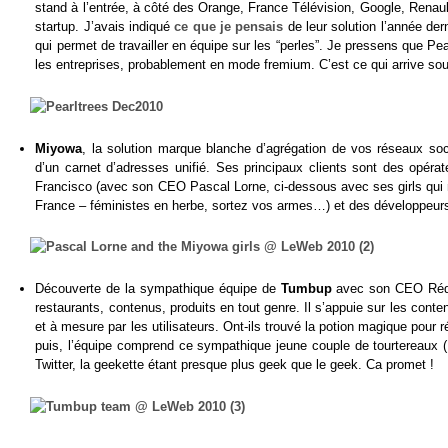
stand à l’entrée, à côté des Orange, France Télévision, Google, Renaul
startup. J’avais indiqué
ce que je pensais
de leur solution l’année der
qui permet de travailler en équipe sur les “perles”. Je pressens que
les entreprises, probablement en mode fremium. C’est ce qui arrive sou
Miyowa
, la solution marque blanche d’agrégation de vos réseaux s
d’un carnet d’adresses unifié. Ses principaux clients sont des opéra
Francisco (avec son CEO Pascal Lorne, ci-dessous avec ses girls qui ne
France – féministes en herbe, sortez vos armes…) et des développeurs
Découverte de la sympathique équipe de
Tumbup
avec son CEO Réda
restaurants, contenus, produits en tout genre. Il s’appuie sur les conte
et à mesure par les utilisateurs. Ont-ils trouvé la potion magique pour r
puis, l’équipe comprend ce sympathique jeune couple de tourtereaux
Twitter, la geekette étant presque plus geek que le geek. Ca promet !