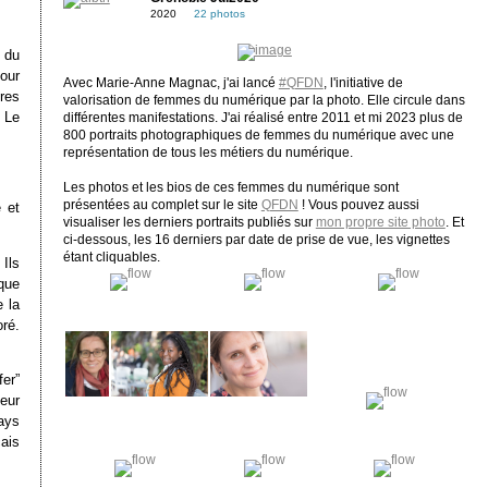
2020
22 photos
s du
pour
Avec Marie-Anne Magnac, j'ai lancé
#QFDN
, l'initiative de
res
valorisation de femmes du numérique par la photo. Elle circule dans
. Le
différentes manifestations. J'ai réalisé entre 2011 et mi 2023 plus de
800 portraits photographiques de femmes du numérique avec une
représentation de tous les métiers du numérique.
Les photos et les bios de ces femmes du numérique sont
présentées au complet sur le site
QFDN
! Vous pouvez aussi
e et
visualiser les derniers portraits publiés sur
mon propre site photo
. Et
ci-dessous, les 16 derniers par date de prise de vue, les vignettes
étant cliquables.
Ils
que
 la
ré.
er”
eur
ays
ais