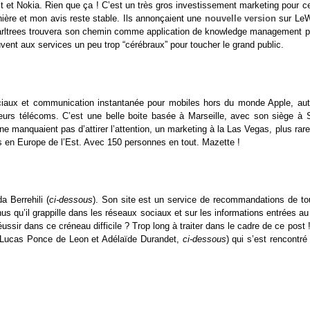
t et Nokia. Rien que ça ! C’est un très gros investissement marketing pour c
nière et mon avis reste stable. Ils annonçaient une
nouvelle version
sur Le
 Pearltrees trouvera son chemin comme application de knowledge management p
vent aux services un peu trop “cérébraux” pour toucher le grand public.
ociaux et communication instantanée pour mobiles hors du monde Apple, aut
teurs télécoms. C’est une belle boite basée à Marseille, avec son siège à 
 manquaient pas d’attirer l’attention, un marketing à la Las Vegas, plus rar
 en Europe de l’Est. Avec 150 personnes en tout. Mazette !
 Berrehili (
ci-dessous
). Son site est un service de recommandations de tou
nus qu’il grappille dans les réseaux sociaux et sur les informations entrées au
éussir dans ce créneau difficile ? Trop long à traiter dans le cadre de ce post 
 (Lucas Ponce de Leon et Adélaïde Durandet,
ci-dessous
) qui s’est rencontré