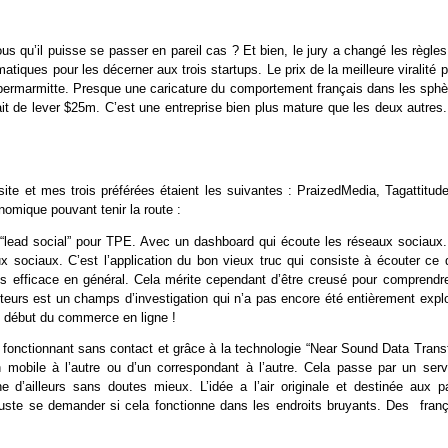
vous qu’il puisse se passer en pareil cas ? Et bien, le jury a changé les règle
ématiques pour les décerner aux trois startups. Le prix de la meilleure viralité 
 Supermarmitte. Presque une caricature du comportement français dans les sphè
nait de lever $25m. C’est une entreprise bien plus mature que les deux autres
site et mes trois préférées étaient les suivantes : PraizedMedia, Tagattitud
omique pouvant tenir la route :
“lead social” pour TPE. Avec un dashboard qui écoute les réseaux sociaux. 
x sociaux. C’est l’application du bon vieux truc qui consiste à écouter ce 
ès efficace en général. Cela mérite cependant d’être creusé pour comprendre
teurs est un champs d’investigation qui n’a pas encore été entièrement explo
 début du commerce en ligne !
 fonctionnant sans contact et grâce à la technologie “Near Sound Data Transf
 mobile à l’autre ou d’un correspondant à l’autre. Cela passe par un serv
 d’ailleurs sans doutes mieux. L’idée a l’air originale et destinée aux p
uste se demander si cela fonctionne dans les endroits bruyants. Des franç