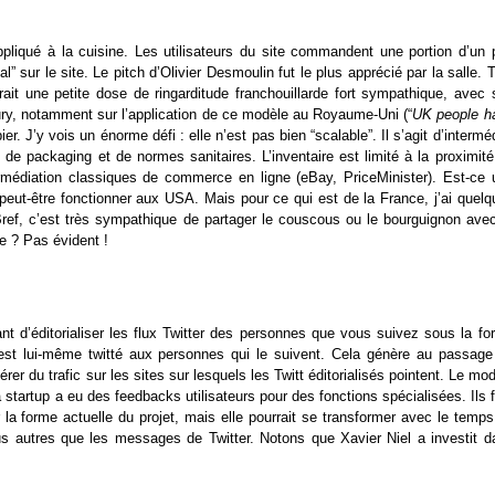
pliqué à la cuisine. Les utilisateurs du site commandent une portion d’un p
” sur le site. Le pitch d’Olivier Desmoulin fut le plus apprécié par la salle. 
égrait une petite dose de ringarditude franchouillarde fort sympathique, avec
jury, notamment sur l’application de ce modèle au Royaume-Uni (“
UK people h
ier. J’y vois un énorme défi : elle n’est pas bien “scalable”. Il s’agit d’intermé
de packaging et de normes sanitaires. L’inventaire est limité à la proximité
rmédiation classiques de commerce en ligne (eBay, PriceMinister). Est-ce 
peut-être fonctionner aux USA. Mais pour ce qui est de la France, j’ai quelq
 Bref, c’est très sympathique de partager le couscous ou le bourguignon avec
e ? Pas évident !
ant d’éditorialiser les flux Twitter des personnes que vous suivez sous la f
il est lui-même twitté aux personnes qui le suivent. Cela génère au passage
rer du trafic sur les sites sur lesquels les Twitt éditorialisés pointent. Le mo
 startup a eu des feedbacks utilisateurs pour des fonctions spécialisées. Ils 
 la forme actuelle du projet, mais elle pourrait se transformer avec le temp
s autres que les messages de Twitter. Notons que Xavier Niel a investit d