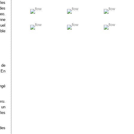
les
des
deo.
nne
uel
ble
 de
. En
ngé
vu.
 un
les
des