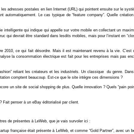
t les adresses postales en lien Internet (URL) qui pointent ensuite sur le sys
ant automatiquement. Le cas typique de “feature company”. Quelle création
 intelligente qui indique qui appelle sur votre mobile en collectant un maxi
ruc qui devrait être standard dans lesdits mobiles, mais pour l’instant en “cl
bre 2010, ce qui fait désordre. Mais il est maintenant revenu à la vie. C’est
 analyse la consommation électrique est fait pour les entreprises mais pas en
shion” reliant les créateurs et les industriels. Un classique du genre. Dans
tation comptent beaucoup. Est-ce que le site intègre ces dimensions ?
ncore un site de social shopping de plus. Quelle innovation ? Quels “pain poi
ait penser à un eBay éditorialisé par client.
tres de présentes à LeWeb, que je vais survoler ici :
startup française était présente à LeWeb, et comme “Gold Partner”, avec un b