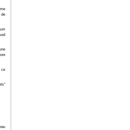
tème
 de
mum
osed
 une
core
 ce
nts”
eau