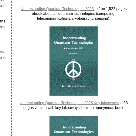
 une
Understanding Quantum Technologies 2025
, a free 1,522 pages
ebook about all quantum technologies (computing,
telecommunications, cryptography, sensing):
dans
des
isa
ond
Understanding Quantum Technologies 2025 Key takeaways
, a 38
pages version with key takeaways from the eponymous book.