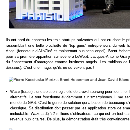
Ils ont sorti du chapeau les trois startups suivantes qui ont eu donc le p
rassemblant une belle brochette de “top guns” entrepreneurs du web fr
Angel (fondateur d’AlloCiné et maintenant business angel), Brent Hober
pour sa première apparition sur scène à LeWeb), Jacques-Antoine Granjon
du financement d’amorçage comme business angels. Les trublions de l’I
dessous
). C’est une image, qu’ils ne se vexent pas !
Waze
(Israël) : une solution logicielle de crowd-sourcing pour identifie
alternatifs. Le tout fonctionne évidemment sur smartphones. Il me sem
monde du GPS. C’est le genre de solution qui a besoin de beaucoup d’ut
classique. Sa distribution doit passer par les application store de sm
inéluctable. Waze a déjà 2 millions d’utilisateurs, ce qui est en tout ca
revenus publicitaires. De plus, la démonstration était très convaincante.