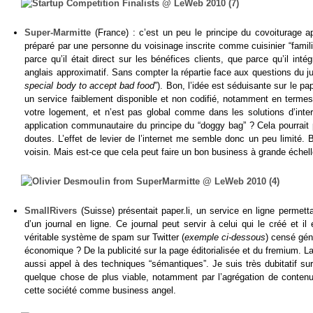
Super-Marmitte
(France) : c’est un peu le principe du covoiturage ap
préparé par une personne du voisinage inscrite comme cuisinier “familial
parce qu’il était direct sur les bénéfices clients, que parce qu’il int
anglais approximatif. Sans compter la répartie face aux questions du 
special body to accept bad food
”). Bon, l’idée est séduisante sur le pap
un service faiblement disponible et non codifié, notamment en termes 
votre logement, et n’est pas global comme dans les solutions d’inte
application communautaire du principe du “doggy bag” ? Cela pourrait 
doutes. L’effet de levier de l’internet me semble donc un peu limité.
voisin. Mais est-ce que cela peut faire un bon business à grande échell
SmallRivers
(Suisse) présentait paper.li, un service en ligne permett
d’un journal en ligne. Ce journal peut servir à celui qui le créé et 
véritable système de spam sur Twitter (
exemple ci-dessous
) censé géné
économique ? De la publicité sur la page éditorialisée et du fremium. La
aussi appel à des techniques “sémantiques”. Je suis très dubitatif sur
quelque chose de plus viable, notamment par l’agrégation de contenu
cette société comme business angel.