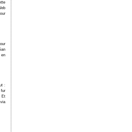
ette
Web
our
our
San
e en
t :
 fur
! Et
 via