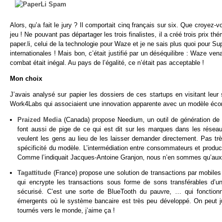
Alors, qu’a fait le jury ? Il comportait cinq français sur six. Que croyez-
jeu ! Ne pouvant pas départager les trois finalistes, il a créé trois prix th
paper.li, celui de la technologie pour Waze et je ne sais plus quoi pour
internationales ! Mais bon, c’était justifié par un déséquilibre : Waze ve
combat était inégal. Au pays de l’égalité, ce n’était pas acceptable !
Mon choix
J’avais analysé sur papier les dossiers de ces startups en visitant leur 
Work4Labs qui associaient une innovation apparente avec un modèle écon
Praized Media
(Canada) propose Needium, un outil de génération de 
font aussi de pige de ce qui est dit sur les marques dans les réseau
veulent les gens au lieu de les laisser demander directement. Pas tr
spécificité du modèle. L’intermédiation entre consommateurs et produc
Comme l’indiquait Jacques-Antoine Granjon, nous n’en sommes qu’aux
Tagattitude
(France) propose une solution de transactions par mobiles
qui encrypte les transactions sous forme de sons transférables d’un
sécurisé. C’est une sorte de BlueTooth du pauvre, … qui fonctionne
émergents où le système bancaire est très peu développé. On peut j
tournés vers le monde, j’aime ça !