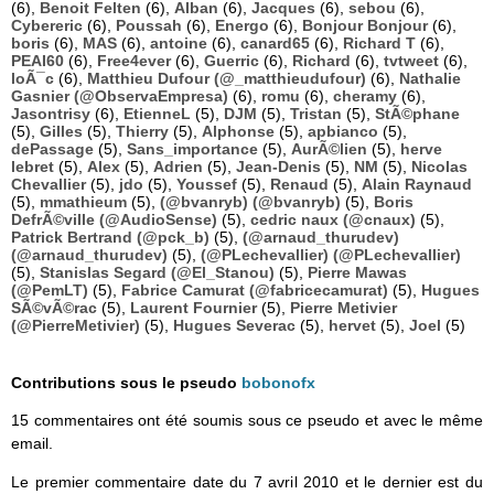
(6),
Benoit Felten
(6),
Alban
(6),
Jacques
(6),
sebou
(6),
Cybereric
(6),
Poussah
(6),
Energo
(6),
Bonjour Bonjour
(6),
boris
(6),
MAS
(6),
antoine
(6),
canard65
(6),
Richard T
(6),
PEAI60
(6),
Free4ever
(6),
Guerric
(6),
Richard
(6),
tvtweet
(6),
loÃ¯c
(6),
Matthieu Dufour (@_matthieudufour)
(6),
Nathalie
Gasnier (@ObservaEmpresa)
(6),
romu
(6),
cheramy
(6),
Jasontrisy
(6),
EtienneL
(5),
DJM
(5),
Tristan
(5),
StÃ©phane
(5),
Gilles
(5),
Thierry
(5),
Alphonse
(5),
apbianco
(5),
dePassage
(5),
Sans_importance
(5),
AurÃ©lien
(5),
herve
lebret
(5),
Alex
(5),
Adrien
(5),
Jean-Denis
(5),
NM
(5),
Nicolas
Chevallier
(5),
jdo
(5),
Youssef
(5),
Renaud
(5),
Alain Raynaud
(5),
mmathieum
(5),
(@bvanryb) (@bvanryb)
(5),
Boris
DefrÃ©ville (@AudioSense)
(5),
cedric naux (@cnaux)
(5),
Patrick Bertrand (@pck_b)
(5),
(@arnaud_thurudev)
(@arnaud_thurudev)
(5),
(@PLechevallier) (@PLechevallier)
(5),
Stanislas Segard (@El_Stanou)
(5),
Pierre Mawas
(@PemLT)
(5),
Fabrice Camurat (@fabricecamurat)
(5),
Hugues
SÃ©vÃ©rac
(5),
Laurent Fournier
(5),
Pierre Metivier
(@PierreMetivier)
(5),
Hugues Severac
(5),
hervet
(5),
Joel
(5)
Contributions sous le pseudo
bobonofx
15 commentaires ont été soumis sous ce pseudo et avec le même
email.
Le premier commentaire date du 7 avril 2010 et le dernier est du