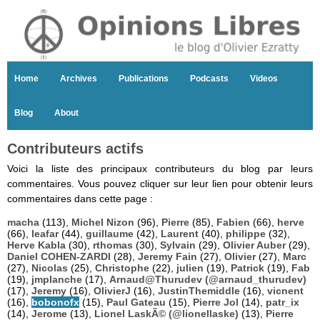
Home
Archives
Publications
Podcasts
Videos
Blog
About
Contributeurs actifs
Voici la liste des principaux contributeurs du blog par leurs
commentaires. Vous pouvez cliquer sur leur lien pour obtenir leurs
commentaires dans cette page :
macha
(113),
Michel Nizon
(96),
Pierre
(85),
Fabien
(66),
herve
(66),
leafar
(44),
guillaume
(42),
Laurent
(40),
philippe
(32),
Herve Kabla
(30),
rthomas
(30),
Sylvain
(29),
Olivier Auber
(29),
Daniel COHEN-ZARDI
(28),
Jeremy Fain
(27),
Olivier
(27),
Marc
(27),
Nicolas
(25),
Christophe
(22),
julien
(19),
Patrick
(19),
Fab
(19),
jmplanche
(17),
Arnaud@Thurudev (@arnaud_thurudev)
(17),
Jeremy
(16),
OlivierJ
(16),
JustinThemiddle
(16),
vicnent
(16),
bobonofx
(15),
Paul Gateau
(15),
Pierre Jol
(14),
patr_ix
(14),
Jerome
(13),
Lionel LaskÃ© (@lionellaske)
(13),
Pierre