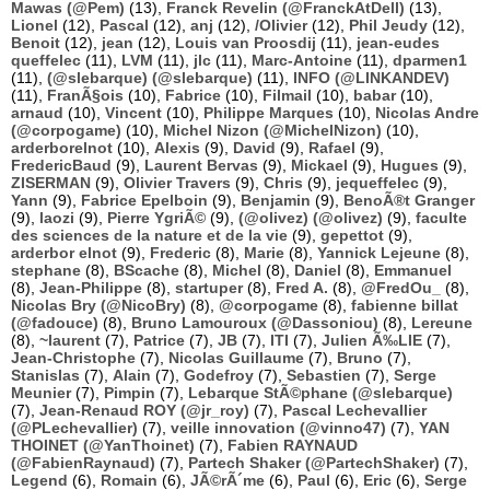
Mawas (@Pem)
(13),
Franck Revelin (@FranckAtDell)
(13),
Lionel
(12),
Pascal
(12),
anj
(12),
/Olivier
(12),
Phil Jeudy
(12),
Benoit
(12),
jean
(12),
Louis van Proosdij
(11),
jean-eudes
queffelec
(11),
LVM
(11),
jlc
(11),
Marc-Antoine
(11),
dparmen1
(11),
(@slebarque) (@slebarque)
(11),
INFO (@LINKANDEV)
(11),
FranÃ§ois
(10),
Fabrice
(10),
Filmail
(10),
babar
(10),
arnaud
(10),
Vincent
(10),
Philippe Marques
(10),
Nicolas Andre
(@corpogame)
(10),
Michel Nizon (@MichelNizon)
(10),
arderborelnot
(10),
Alexis
(9),
David
(9),
Rafael
(9),
FredericBaud
(9),
Laurent Bervas
(9),
Mickael
(9),
Hugues
(9),
ZISERMAN
(9),
Olivier Travers
(9),
Chris
(9),
jequeffelec
(9),
Yann
(9),
Fabrice Epelboin
(9),
Benjamin
(9),
BenoÃ®t Granger
(9),
laozi
(9),
Pierre YgriÃ©
(9),
(@olivez) (@olivez)
(9),
faculte
des sciences de la nature et de la vie
(9),
gepettot
(9),
arderbor elnot
(9),
Frederic
(8),
Marie
(8),
Yannick Lejeune
(8),
stephane
(8),
BScache
(8),
Michel
(8),
Daniel
(8),
Emmanuel
(8),
Jean-Philippe
(8),
startuper
(8),
Fred A.
(8),
@FredOu_
(8),
Nicolas Bry (@NicoBry)
(8),
@corpogame
(8),
fabienne billat
(@fadouce)
(8),
Bruno Lamouroux (@Dassoniou)
(8),
Lereune
(8),
~laurent
(7),
Patrice
(7),
JB
(7),
ITI
(7),
Julien Ã‰LIE
(7),
Jean-Christophe
(7),
Nicolas Guillaume
(7),
Bruno
(7),
Stanislas
(7),
Alain
(7),
Godefroy
(7),
Sebastien
(7),
Serge
Meunier
(7),
Pimpin
(7),
Lebarque StÃ©phane (@slebarque)
(7),
Jean-Renaud ROY (@jr_roy)
(7),
Pascal Lechevallier
(@PLechevallier)
(7),
veille innovation (@vinno47)
(7),
YAN
THOINET (@YanThoinet)
(7),
Fabien RAYNAUD
(@FabienRaynaud)
(7),
Partech Shaker (@PartechShaker)
(7),
Legend
(6),
Romain
(6),
JÃ©rÃ´me
(6),
Paul
(6),
Eric
(6),
Serge