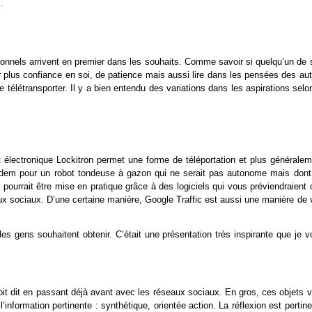
.
ionnels arrivent en premier dans les souhaits. Comme savoir si quelqu’un de 
oir plus confiance en soi, de patience mais aussi lire dans les pensées des au
 se télétransporter. Il y a bien entendu des variations dans les aspirations selo
t électronique Lockitron permet une forme de téléportation et plus généralem
 Idem pour un robot tondeuse à gazon qui ne serait pas autonome mais dont
s pourrait être mise en pratique grâce à des logiciels qui vous préviendraient
ux sociaux. D’une certaine manière, Google Traffic est aussi une manière de v
 les gens souhaitent obtenir. C’était une présentation très inspirante que je 
it soit dit en passant déjà avant avec les réseaux sociaux. En gros, ces objets 
 l’information pertinente : synthétique, orientée action. La réflexion est pertin