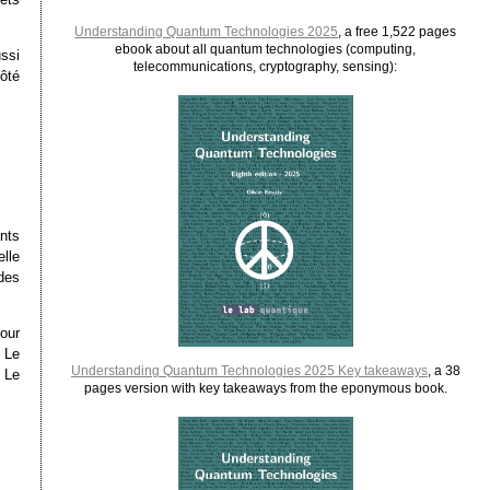
Understanding Quantum Technologies 2025
, a free 1,522 pages
ebook about all quantum technologies (computing,
ussi
telecommunications, cryptography, sensing):
ôté
nts
elle
des
pour
. Le
Understanding Quantum Technologies 2025 Key takeaways
, a 38
. Le
pages version with key takeaways from the eponymous book.