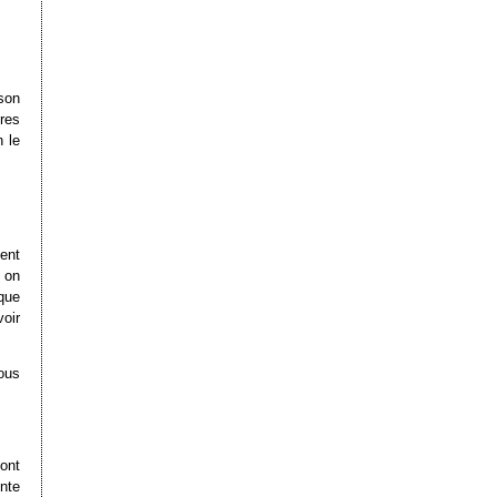
son
tres
n le
ent
 on
 que
oir
vous
vont
ente