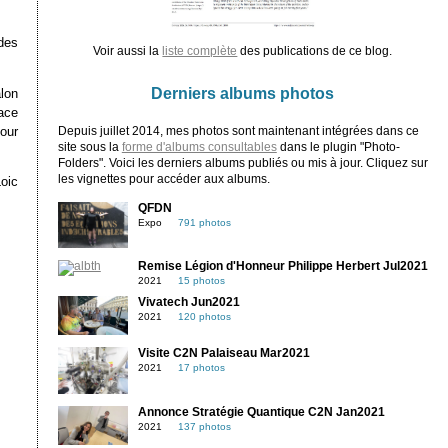
des
Voir aussi la
liste complète
des publications de ce blog.
Derniers albums photos
lon
face
our
Depuis juillet 2014, mes photos sont maintenant intégrées dans ce
site sous la
forme d'albums consultables
dans le plugin "Photo-
Folders". Voici les derniers albums publiés ou mis à jour. Cliquez sur
les vignettes pour accéder aux albums.
oic
QFDN
Expo
791 photos
Remise Légion d'Honneur Philippe Herbert Jul2021
2021
15 photos
Vivatech Jun2021
2021
120 photos
Visite C2N Palaiseau Mar2021
2021
17 photos
Annonce Stratégie Quantique C2N Jan2021
2021
137 photos