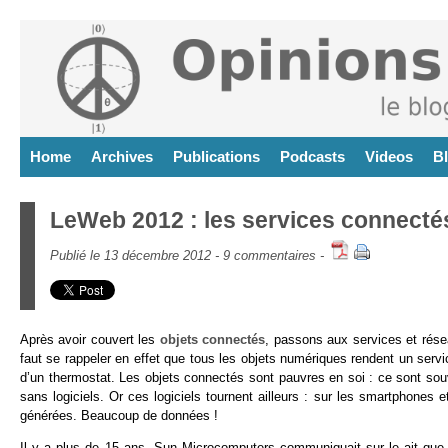
Home
Archives
Publications
Podcasts
Videos
B
LeWeb 2012 : les services connecté
Publié le 13 décembre 2012 -
9 commentaires
-
Après avoir couvert les
objets connectés
, passons aux services et résea
faut se rappeler en effet que tous les objets numériques rendent un service
d’un thermostat. Les objets connectés sont pauvres en soi : ce sont sou
sans logiciels. Or ces logiciels tournent ailleurs : sur les smartphones e
générées. Beaucoup de données !
Il y a plus de 15 ans, Sun Microcomputers communiquait sur le ait que “