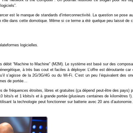
ogiciels”.
 percer est le manque de standards d’interconnectivité. La question se pose a
un rôle dans cette domotique. Même si ce terme a été quelque peu laissé de c
lateformes logicielles.
 bas débit “Machine to Machine” (M2M). Le système est basé sur des composa
ergétique, à très bas cout et faciles à déployer. L’offre est déroutante car 
qu’il s’agisse de la 2G/3G/4G ou du Wi-Fi. C’est un peu l’équivalent des on
ermes de portée…
 de fréquences étroites, libres et gratuites (ça dépend peut-être des pays) 
bits/s et 1 kbits/s et à grande portée (plusieurs centaines de kilomètres !)
tilisant la technologie peut fonctionner sur batterie avec 20 ans d’autonomie