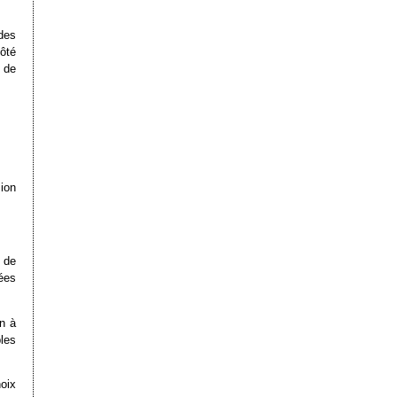
 des
ôté
 de
ion
 de
ées
n à
ples
oix