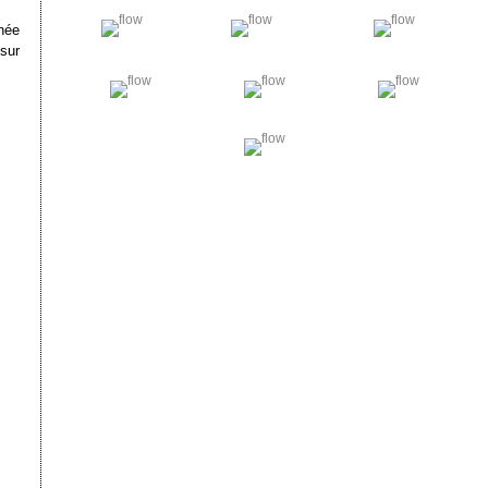
nnée
 sur