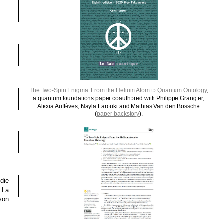
The Two-Spin Enigma: From the Helium Atom to Quantum Ontology
,
a quantum foundations paper coauthored with Philippe Grangier,
Alexia Auffèves, Nayla Farouki and Mathias Van den Bossche
(
paper backstory
).
die
 La
son