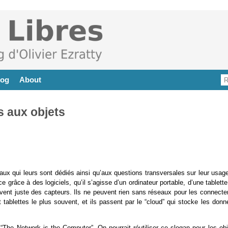
log
About
s aux objets
ux qui leurs sont dédiés ainsi qu’aux questions transversales sur leur usage
 grâce à des logiciels, qu’il s’agisse d’un ordinateur portable, d’une tablett
vent juste des capteurs. Ils ne peuvent rien sans réseaux pour les connecter
t tablettes le plus souvent, et ils passent par le “cloud” qui stocke les don
The Network is the Computer”. On pourrait réutiliser ce slogan pour les obj