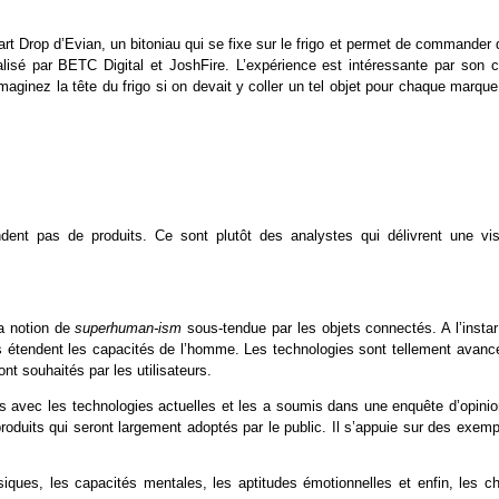
art Drop d’Evian, un bitoniau qui se fixe sur le frigo et permet de commander
éalisé par BETC Digital et JoshFire. L’expérience est intéressante par son c
ginez la tête du frigo si on devait y coller un tel objet pour chaque marque
ent pas de produits. Ce sont plutôt des analystes qui délivrent une vis
la notion de
superhuman-ism
sous-tendue par les objets connectés. A l’instar
ls étendent les capacités de l’homme. Les technologies sont tellement avanc
nt souhaités par les utilisateurs.
pas avec les technologies actuelles et les a soumis dans une enquête d’opinio
s produits qui seront largement adoptés par le public. Il s’appuie sur des exem
iques, les capacités mentales, les aptitudes émotionnelles et enfin, les ch