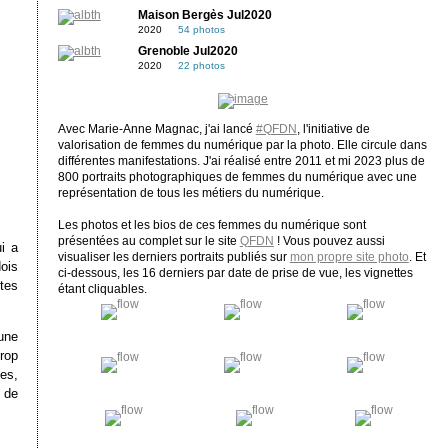
Maison Bergès Jul2020
2020
54 photos
Grenoble Jul2020
2020
22 photos
Avec Marie-Anne Magnac, j'ai lancé
#QFDN
, l'initiative de
valorisation de femmes du numérique par la photo. Elle circule dans
différentes manifestations. J'ai réalisé entre 2011 et mi 2023 plus de
800 portraits photographiques de femmes du numérique avec une
représentation de tous les métiers du numérique.
Les photos et les bios de ces femmes du numérique sont
présentées au complet sur le site
QFDN
! Vous pouvez aussi
ui a
visualiser les derniers portraits publiés sur
mon propre site photo
. Et
ois
ci-dessous, les 16 derniers par date de prise de vue, les vignettes
utes
étant cliquables.
une
trop
es,
 de