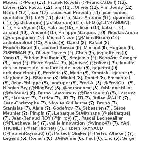
Mawas (@Pem)
(13),
Franck Revelin (@FranckAtDell)
(13),
Lionel
(12),
Pascal
(12),
anj
(12),
/Olivier
(12),
Phil Jeudy
(12),
Benoit
(12),
jean
(12),
Louis van Proosdij
(11),
jean-eudes
queffelec
(11),
LVM
(11),
jlc
(11),
Marc-Antoine
(11),
dparmen1
(11),
(@slebarque) (@slebarque)
(11),
INFO (@LINKANDEV)
(11),
FranÃ§ois
(10),
Fabrice
(10),
Filmail
(10),
babar
(10),
arnaud
(10),
Vincent
(10),
Philippe Marques
(10),
Nicolas Andre
(@corpogame)
(10),
Michel Nizon (@MichelNizon)
(10),
arderborelnot
(10),
Alexis
(9),
David
(9),
Rafael
(9),
FredericBaud
(9),
Laurent Bervas
(9),
Mickael
(9),
Hugues
(9),
ZISERMAN
(9),
Olivier Travers
(9),
Chris
(9),
jequeffelec
(9),
Yann
(9),
Fabrice Epelboin
(9),
Benjamin
(9),
BenoÃ®t Granger
(9),
laozi
(9),
Pierre YgriÃ©
(9),
(@olivez) (@olivez)
(9),
faculte
des sciences de la nature et de la vie
(9),
gepettot
(9),
arderbor elnot
(9),
Frederic
(8),
Marie
(8),
Yannick Lejeune
(8),
stephane
(8),
BScache
(8),
Michel
(8),
Daniel
(8),
Emmanuel
(8),
Jean-Philippe
(8),
startuper
(8),
Fred A.
(8),
@FredOu_
(8),
Nicolas Bry (@NicoBry)
(8),
@corpogame
(8),
fabienne billat
(@fadouce)
(8),
Bruno Lamouroux (@Dassoniou)
(8),
Lereune
(8),
~laurent
(7),
Patrice
(7),
JB
(7),
ITI
(7),
Julien Ã‰LIE
(7),
Jean-Christophe
(7),
Nicolas Guillaume
(7),
Bruno
(7),
Stanislas
(7),
Alain
(7),
Godefroy
(7),
Sebastien
(7),
Serge
Meunier
(7),
Pimpin
(7),
Lebarque StÃ©phane (@slebarque)
(7),
Jean-Renaud ROY (@jr_roy)
(7),
Pascal Lechevallier
(@PLechevallier)
(7),
veille innovation (@vinno47)
(7),
YAN
THOINET (@YanThoinet)
(7),
Fabien RAYNAUD
(@FabienRaynaud)
(7),
Partech Shaker (@PartechShaker)
(7),
Legend
(6),
Romain
(6),
JÃ©rÃ´me
(6),
Paul
(6),
Eric
(6),
Serge