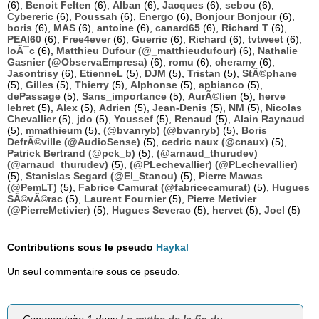
(6),
Benoit Felten
(6),
Alban
(6),
Jacques
(6),
sebou
(6),
Cybereric
(6),
Poussah
(6),
Energo
(6),
Bonjour Bonjour
(6),
boris
(6),
MAS
(6),
antoine
(6),
canard65
(6),
Richard T
(6),
PEAI60
(6),
Free4ever
(6),
Guerric
(6),
Richard
(6),
tvtweet
(6),
loÃ¯c
(6),
Matthieu Dufour (@_matthieudufour)
(6),
Nathalie
Gasnier (@ObservaEmpresa)
(6),
romu
(6),
cheramy
(6),
Jasontrisy
(6),
EtienneL
(5),
DJM
(5),
Tristan
(5),
StÃ©phane
(5),
Gilles
(5),
Thierry
(5),
Alphonse
(5),
apbianco
(5),
dePassage
(5),
Sans_importance
(5),
AurÃ©lien
(5),
herve
lebret
(5),
Alex
(5),
Adrien
(5),
Jean-Denis
(5),
NM
(5),
Nicolas
Chevallier
(5),
jdo
(5),
Youssef
(5),
Renaud
(5),
Alain Raynaud
(5),
mmathieum
(5),
(@bvanryb) (@bvanryb)
(5),
Boris
DefrÃ©ville (@AudioSense)
(5),
cedric naux (@cnaux)
(5),
Patrick Bertrand (@pck_b)
(5),
(@arnaud_thurudev)
(@arnaud_thurudev)
(5),
(@PLechevallier) (@PLechevallier)
(5),
Stanislas Segard (@El_Stanou)
(5),
Pierre Mawas
(@PemLT)
(5),
Fabrice Camurat (@fabricecamurat)
(5),
Hugues
SÃ©vÃ©rac
(5),
Laurent Fournier
(5),
Pierre Metivier
(@PierreMetivier)
(5),
Hugues Severac
(5),
hervet
(5),
Joel
(5)
Contributions sous le pseudo
Haykal
Un seul commentaire sous ce pseudo.