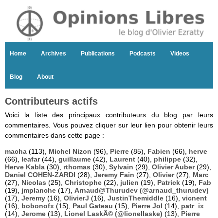
Home
Archives
Publications
Podcasts
Videos
Blog
About
Contributeurs actifs
Voici la liste des principaux contributeurs du blog par leurs
commentaires. Vous pouvez cliquer sur leur lien pour obtenir leurs
commentaires dans cette page :
macha
(113),
Michel Nizon
(96),
Pierre
(85),
Fabien
(66),
herve
(66),
leafar
(44),
guillaume
(42),
Laurent
(40),
philippe
(32),
Herve Kabla
(30),
rthomas
(30),
Sylvain
(29),
Olivier Auber
(29),
Daniel COHEN-ZARDI
(28),
Jeremy Fain
(27),
Olivier
(27),
Marc
(27),
Nicolas
(25),
Christophe
(22),
julien
(19),
Patrick
(19),
Fab
(19),
jmplanche
(17),
Arnaud@Thurudev (@arnaud_thurudev)
(17),
Jeremy
(16),
OlivierJ
(16),
JustinThemiddle
(16),
vicnent
(16),
bobonofx
(15),
Paul Gateau
(15),
Pierre Jol
(14),
patr_ix
(14),
Jerome
(13),
Lionel LaskÃ© (@lionellaske)
(13),
Pierre