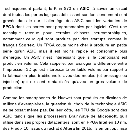
Techniquement parlant, le Kirin 970 un
ASIC
, à savoir un circuit
dont toutes les portes logiques définissant son fonctionnement sont
gravés dans le dur. L’alter égo des ASIC sont les variantes de
FPGA
dont les portes sont programmables par logiciel. C’est une
technique retenue pour certains chipsets neuromorphiques,
notamment ceux qui sont produits par des startups comme le
français
Scortex
. Un FPGA coute moins cher à produire en petite
série qu’un ASIC mais il est moins rapide et consomme plus
d’énergie. Un ASIC n’est intéressant que si le composant est
produit en volume. Cela rappelle, par analogie la différence entre
l’impression 3D qui est intéressante en faible volume par rapport à
la fabrication plus traditionnelle avec des moules (et pressage ou
injection) qui ne sont rentabilisés qu’avec un gros volume de
production.
Comme les smartphones de Huaweï sont produits en dizaines de
millions d’exemplaires, la question du choix de la technologie ASIC
ne se posait même pas. De leur côté, les TPU de Google sont des
ASIC tandis que les processeurs BrainWave de
Microsoft
, qu’il
utilise dans ses propres datacenters, sont en FPGA
Intel
en 10 nm,
des Predix 10, issus du rachat d’
Altera
fin 2015. Ils en ont optimisé