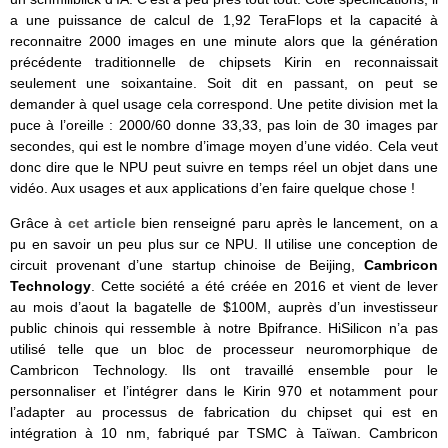
a une puissance de calcul de 1,92 TeraFlops et la capacité à
reconnaitre 2000 images en une minute alors que la génération
précédente traditionnelle de chipsets Kirin en reconnaissait
seulement une soixantaine. Soit dit en passant, on peut se
demander à quel usage cela correspond. Une petite division met la
puce à l’oreille : 2000/60 donne 33,33, pas loin de 30 images par
secondes, qui est le nombre d’image moyen d’une vidéo. Cela veut
donc dire que le NPU peut suivre en temps réel un objet dans une
vidéo. Aux usages et aux applications d’en faire quelque chose !
Grâce à
cet article
bien renseigné paru après le lancement, on a
pu en savoir un peu plus sur ce NPU. Il utilise une conception de
circuit provenant d’une startup chinoise de Beijing,
Cambricon
Technology
. Cette société a été créée en 2016 et vient de lever
au mois d’aout la bagatelle de $100M, auprès d’un investisseur
public chinois qui ressemble à notre Bpifrance. HiSilicon n’a pas
utilisé telle que un bloc de processeur neuromorphique de
Cambricon Technology. Ils ont travaillé ensemble pour le
personnaliser et l’intégrer dans le Kirin 970 et notamment pour
l’adapter au processus de fabrication du chipset qui est en
intégration à 10 nm, fabriqué par TSMC à Taïwan. Cambricon