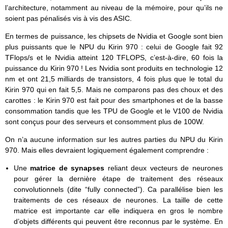
l’architecture, notamment au niveau de la mémoire, pour qu’ils ne
soient pas pénalisés vis à vis des ASIC.
En termes de puissance, les chipsets de Nvidia et Google sont bien
plus puissants que le NPU du Kirin 970 : celui de Google fait 92
TFlops/s et le Nvidia atteint 120 TFLOPS, c’est-à-dire, 60 fois la
puissance du Kirin 970 ! Les Nvidia sont produits en technologie 12
nm et ont 21,5 milliards de transistors, 4 fois plus que le total du
Kirin 970 qui en fait 5,5. Mais ne comparons pas des choux et des
carottes : le Kirin 970 est fait pour des smartphones et de la basse
consommation tandis que les TPU de Google et le V100 de Nvidia
sont conçus pour des serveurs et consomment plus de 100W.
On n’a aucune information sur les autres parties du NPU du Kirin
970. Mais elles devraient logiquement également comprendre :
Une
matrice de synapses
reliant deux vecteurs de neurones
pour gérer la dernière étape de traitement des réseaux
convolutionnels (dite “fully connected”). Ca parallélise bien les
traitements de ces réseaux de neurones. La taille de cette
matrice est importante car elle indiquera en gros le nombre
d’objets différents qui peuvent être reconnus par le système. En