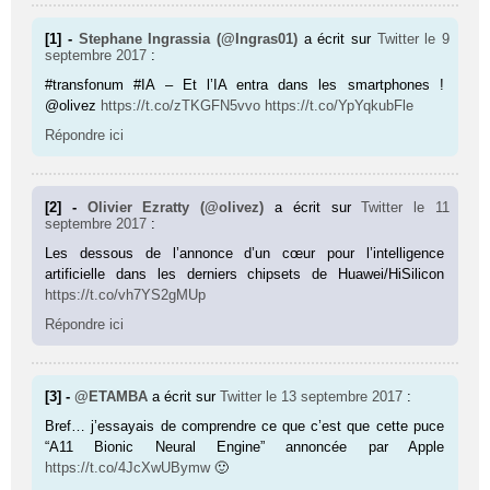
[1] -
Stephane Ingrassia (@Ingras01)
a écrit sur
Twitter
le 9
septembre 2017
:
#transfonum #IA – Et l’IA entra dans les smartphones !
@olivez
https://t.co/zTKGFN5vvo
https://t.co/YpYqkubFle
Répondre ici
[2] -
Olivier Ezratty (@olivez)
a écrit sur
Twitter
le 11
septembre 2017
:
Les dessous de l’annonce d’un cœur pour l’intelligence
artificielle dans les derniers chipsets de Huawei/HiSilicon
https://t.co/vh7YS2gMUp
Répondre ici
[3] -
@ETAMBA
a écrit sur
Twitter
le 13 septembre 2017
:
Bref… j’essayais de comprendre ce que c’est que cette puce
“A11 Bionic Neural Engine” annoncée par Apple
https://t.co/4JcXwUBymw
🙂