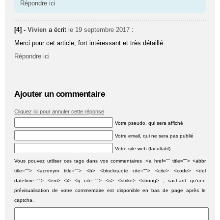
Répondre ici
[4] -
Vivien
a écrit
le 19 septembre 2017
:
Merci pour cet article, fort intéressant et très détaillé.
Répondre ici
Ajouter un commentaire
Cliquez ici pour annuler cette réponse
Votre pseudo, qui sera affiché
Votre email, qui ne sera pas publié
Votre site web (facultatif)
Vous pouvez utiliser ces tags dans vos commentaires :<a href="" title=""> <abbr
title=""> <acronym title=""> <b> <blockquote cite=""> <cite> <code> <del
datetime=""> <em> <i> <q cite=""> <s> <strike> <strong> , sachant qu'une
prévisualisation de votre commentaire est disponible en bas de page après le
captcha.