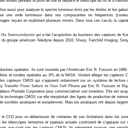
s étoiles pendant la prise de vue et déplace le télescope au fur et à mesure
lise aussi pour analyser le spectre lumineux émis par les étoiles et les galax
pose une onde lumineuse dans ses composantes en fréquences (couleur
 images reçues en exploitant plusieurs miroirs. Dans tous ces cas-là, la capta
e
On Semiconductor
qui a fait l’acquisition du business des capteurs de Ko
ie du groupe américain Teledyne depuis 2010,
Sharp
, Fairchild Imaging, Son
stries spatiales. Ils sont inventés par l’Américain Eric R. Fossum en 1995 
ellites et sondes spatiales au JPL de la NASA. Voulant alléger les capteurs 
onc les capteurs CMOS qui s’appuient notamment sur un système de lecture 
gy Transfer From Saturn to Your Cell Phone
par Eric R. Fossum et
Dig
abless Photobit Corporation pour commercialiser son invention. Elle est acqu
 la technologie CMOS car elle réexploitait des lignes de production de mémoi
e sociétés asiatiques et européennes. Mais les asiatiques ont depuis largem
ner le CCD pour se débarrasser de certaines de ses limitations dans les son
les télescopes terrestres et spatiaux actuels continuent de s’appuyer sur 
ses que n’ont pas les capteurs CMOS. Ils présentent toujours une sensibil