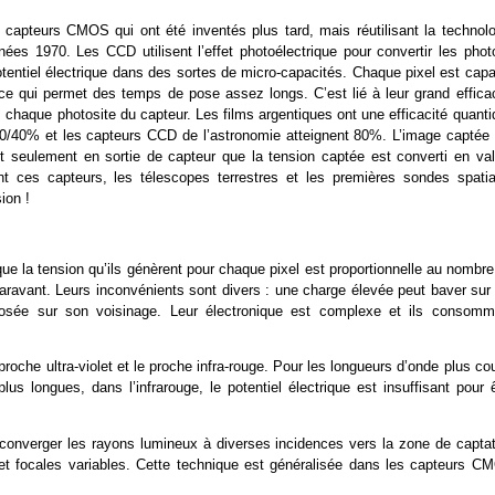
apteurs CMOS qui ont été inventés plus tard, mais réutilisant la technolo
es 1970. Les CCD utilisent l’effet photoélectrique pour convertir les phot
tentiel électrique dans des sortes de micro-capacités. Chaque pixel est capa
e qui permet des temps de pose assez longs. C’est lié à leur grand efficac
s chaque photosite du capteur. Les films argentiques ont une efficacité quant
0/40% et les capteurs CCD de l’astronomie atteignent 80%. L’image captée 
st seulement en sortie de capteur que la tension captée est converti en val
nt ces capteurs, les télescopes terrestres et les premières sondes spatia
ion !
que la tension qu’ils génèrent pour chaque pixel est proportionnelle au nombr
paravant. Leurs inconvénients sont divers : une charge élevée peut baver sur 
xposée sur son voisinage. Leur électronique est complexe et ils consomm
oche ultra-violet et le proche infra-rouge. Pour les longueurs d’onde plus co
us longues, dans l’infrarouge, le potentiel électrique est insuffisant pour 
t converger les rayons lumineux à diverses incidences vers la zone de captat
s et focales variables. Cette technique est généralisée dans les capteurs C