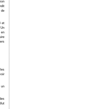
Son
dit
 de
 et
 Un
 en
uire
ers
les
voir
 un
des
lut