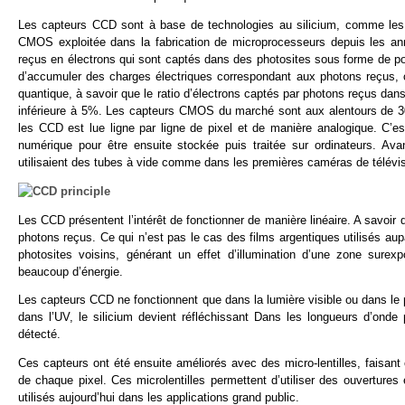
Les capteurs CCD sont à base de technologies au silicium, comme les c
CMOS exploitée dans la fabrication de microprocesseurs depuis les anné
reçus en électrons qui sont captés dans des photosites sous forme de po
d’accumuler des charges électriques correspondant aux photons reçus, c
quantique, à savoir que le ratio d’électrons captés par photons reçus dan
inférieure à 5%. Les capteurs CMOS du marché sont aux alentours de 3
les CCD est lue ligne par ligne de pixel et de manière analogique. C’e
numérique pour être ensuite stockée puis traitée sur ordinateurs. Ava
utilisaient des tubes à vide comme dans les premières caméras de télévis
Les CCD présentent l’intérêt de fonctionner de manière linéaire. A savoir 
photons reçus. Ce qui n’est pas le cas des films argentiques utilisés au
photosites voisins, générant un effet d’illumination d’une zone sure
beaucoup d’énergie.
Les capteurs CCD ne fonctionnent que dans la lumière visible ou dans le pr
dans l’UV, le silicium devient réfléchissant Dans les longueurs d’onde pl
détecté.
Ces capteurs ont été ensuite améliorés avec des micro-lentilles, faisan
de chaque pixel. Ces microlentilles permettent d’utiliser des ouverture
utilisés aujourd’hui dans les applications grand public.