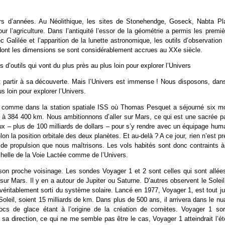
s d’années. Au Néolithique, les sites de Stonehendge, Goseck, Nabta Pl
r l’agriculture. Dans l’antiquité l’essor de la géométrie a permis les premi
 Galilée et l’apparition de la lunette astronomique, les outils d’observation
ont les dimensions se sont considérablement accrues au XXe siècle.
d’outils qui vont du plus près au plus loin pour explorer l’Univers
 partir à sa découverte. Mais l’Univers est immense ! Nous disposons, dans
s loin pour explorer l’Univers.
e, comme dans la station spatiale ISS où Thomas Pesquet a séjourné six mo
2, à 384 400 km. Nous ambitionnons d’aller sur Mars, ce qui est une sacrée pa
ux – plus de 100 milliards de dollars – pour s’y rendre avec un équipage huma
on la position orbitale des deux planètes. Et au-delà ? A ce jour, rien n’est p
 de propulsion que nous maîtrisons. Les vols habités sont donc contraints à
échelle de la Voie Lactée comme de l’Univers.
 son proche voisinage. Les sondes Voyager 1 et 2 sont celles qui sont allées
ur Mars. Il y en a autour de Jupiter ou Saturne. D’autres observent le Solei
 véritablement sorti du système solaire. Lancé en 1977, Voyager 1, est tout j
e-Soleil, soient 15 milliards de km. Dans plus de 500 ans, il arrivera dans le n
ocs de glace étant à l’origine de la création de comètes. Voyager 1 sort
 sa direction, ce qui ne me semble pas être le cas, Voyager 1 atteindrait l’ét