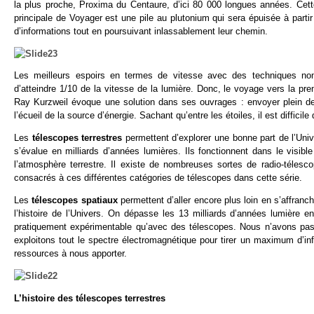
la plus proche, Proxima du Centaure, d’ici 80 000 longues années. Cette
principale de Voyager est une pile au plutonium qui sera épuisée à part
d’informations tout en poursuivant inlassablement leur chemin.
Les meilleurs espoirs en termes de vitesse avec des techniques non
d’atteindre 1/10 de la vitesse de la lumière. Donc, le voyage vers la pre
Ray Kurzweil évoque une solution dans ses ouvrages : envoyer plein de 
l’écueil de la source d’énergie. Sachant qu’entre les étoiles, il est difficile
Les
télescopes terrestres
permettent d’explorer une bonne part de l’Univ
s’évalue en milliards d’années lumières. Ils fonctionnent dans le visibl
l’atmosphère terrestre. Il existe de nombreuses sortes de radio-téles
consacrés à ces différentes catégories de télescopes dans cette série.
Les
télescopes spatiaux
permettent d’aller encore plus loin en s’affran
l’histoire de l’Univers. On dépasse les 13 milliards d’années lumière e
pratiquement expérimentable qu’avec des télescopes. Nous n’avons pas 
exploitons tout le spectre électromagnétique pour tirer un maximum d’in
ressources à nous apporter.
L’histoire des télescopes terrestres