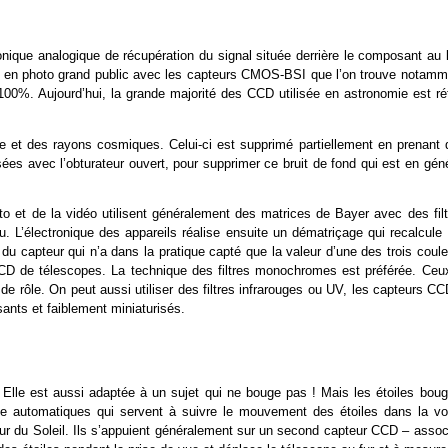
nique analogique de récupération du signal située derrière le composant au l
nte en photo grand public avec les capteurs CMOS-BSI que l’on trouve notamm
 100%. Aujourd’hui, la grande majorité des CCD utilisée en astronomie est rét
e et des rayons cosmiques. Celui-ci est supprimé partiellement en prenant 
sées avec l’obturateur ouvert, pour supprimer ce bruit de fond qui est en gén
 et de la vidéo utilisent généralement des matrices de Bayer avec des filt
eu. L’électronique des appareils réalise ensuite un dématriçage qui recalcule
 du capteur qui n’a dans la pratique capté que la valeur d’une des trois coul
 CCD de télescopes. La technique des filtres monochromes est préférée. Ceux
 de rôle. On peut aussi utiliser des filtres infrarouges ou UV, les capteurs C
ants et faiblement miniaturisés.
. Elle est aussi adaptée à un sujet qui ne bouge pas ! Mais les étoiles boug
age automatiques qui servent à suivre le mouvement des étoiles dans la vo
utour du Soleil. Ils s’appuient généralement sur un second capteur CCD – asso