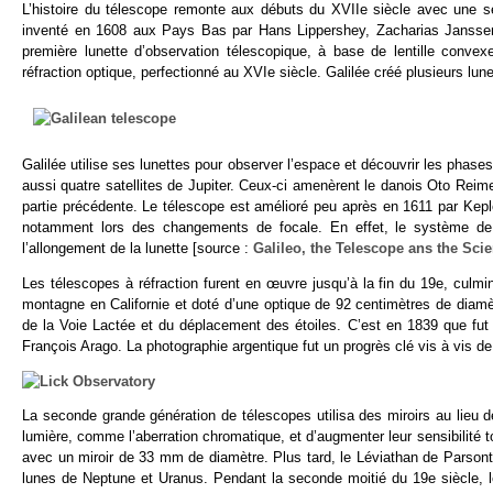
L’histoire du télescope remonte aux débuts du XVIIe siècle avec une sér
inventé en 1608 aux Pays Bas par Hans Lippershey, Zacharias Janssen, 
première lunette d’observation télescopique, à base de lentille convexe 
réfraction optique, perfectionné au XVIe siècle. Galilée créé plusieurs l
Galilée utilise ses lunettes pour observer l’espace et découvrir les phase
aussi quatre satellites de Jupiter. Ceux-ci amenèrent le danois Oto Rei
partie précédente. Le télescope est amélioré peu après en 1611 par Kepler
notamment lors des changements de focale. En effet, le système de 
l’allongement de la lunette [source :
Galileo, the Telescope ans the Scie
Les télescopes à réfraction furent en œuvre jusqu’à la fin du 19e, culm
montagne en Californie et doté d’une optique de 92 centimètres de diamè
de la Voie Lactée et du déplacement des étoiles. C’est en 1839 que fut 
François Arago. La photographie argentique fut un progrès clé vis à vis 
La seconde grande génération de télescopes utilisa des miroirs au lieu de 
lumière, comme l’aberration chromatique, et d’augmenter leur sensibilité
avec un miroir de 33 mm de diamètre. Plus tard, le Léviathan de Parson
lunes de Neptune et Uranus. Pendant la seconde moitié du 19e siècle, l