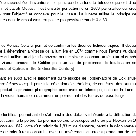
ie rapprochée d’inventions. Le principe de la lunette télescopique est d’ab
et Jacob Metius. Il est ensuite perfectionné en 1609 par Galilée qui créé
pour l’objectif et concave pour le viseur. La lunette utilise le principe de
unettes dont le grossissement passe progressivement de 3 à 30.
s de Vénus. Cela lui permet de confirmer les théories héliocentriques. Il déco
mer à déterminer la vitesse de la lumière en 1674 comme nous l’avons vu dans
 qui utilise un objectif convexe pour le viseur, donnant un résultat plus pré
viseur concave de Galilée pose un tas de problèmes de focalisation se
nce of Optics in the Sixteenths Century
].
inant en 1888 avec le lancement du télescope de l’observatoire de Lick situé
tre (
ci-dessous
). Il permit la détection d’astéroïdes, de comètes, des struct
produit la première photographie prise avec un télescope, celle de la Lune, 
de la vision humaine, notamment en permettant des temps de pose longs.
lentilles, permettant de s’affranchir des défauts inhérents à la diffraction d
 tout comme la portée. Le premier de ces télescopes est créé par Newton en 1
town en 1842, doté d’un miroir de 1,83 m de diamètre, permis la découverte 
es miroirs furent construits avec un revêtement en argent permettant de per