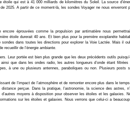
 étoile qui est à 41 000 milliards de kilomètres du Soleil. La source d’éner
ir de 2025. A partir de ce moment-là, les sondes Voyager ne nous enverront p
 encore éprouvées comme la propulsion par antimatière nous permettrai
mière étoile durerait 40 ans. Et bien plus pour la première exoplanète habita
sondes dans toutes les directions pour explorer la Voie Lactée. Mais il oub
 de recueillir de l’énergie ambiante.
ers. Leur portée est bien plus grande que les deux précédents outils puisqu’
e ainsi que dans les ondes radio, les autres longueurs d’onde étant filtrées 
copes, à une ou plusieurs antennes, paraboliques ou non. Plusieurs posts s
chissant de l’impact de l’atmosphère et de remonter encore plus dans le temp
n distance perçue. Dans la pratique, l’astronomie, la science des astres, n’
d’autres moyens à disposition pour observer les étoiles et les galaxies. N
formations sur les étoiles et galaxies. Nous verrons que celui-ci a beaucoup