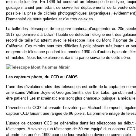
moins de lumière. En 1896 fut construit un télescope de ce type, toujou
guidage manuel permettant de suivre les déplacements de la voute célest
possible la prise de clichés photographiques (argentiques, évidemmen
l’immensité de notre galaxies et d’autres galaxies.
La taille des télescopes de ce genre continua d’augmenter au 20e siècl
1917 qui permirent à Edwin Hubble de détecter l’éloignement des galaxies
record de taille fut atteint avec le télescope Hale du Mont Palomar de
Californie. Ces miroirs sont très difficiles à polir, pèsent très lourds et
ce genre de télescope pendant les années 1990 où d’autres types de téles
et mobiles. Nous les explorerons dans la partie suivante de cette série.
Les capteurs photo, du CCD au CMOS
L’une des révolutions clés des télescopes est celle de la captation nu
américains William Boyle et Georges Smith, des Bell Labs, qui obtinrent po
être patient ! Les mathématiciens sont plus chanceux puisque la médaille
L’invention du CCD fut ensuite brevetée par Michael Thompsett, égale
capteur CCD faisant une rangée de 96 pixels. La première image de téle
L’usage de capteurs CCD se généralisa dans les télescopes au début d
télescopes. A savoir qu’un télescope de 30 cm équipé d’un capteur CCD é
attendre les années 1990 pour que leur résolution devienne convenable.