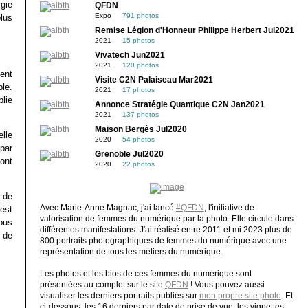
gie
QFDN
Expo
791 photos
lus
Remise Légion d'Honneur Philippe Herbert Jul2021
2021
15 photos
Vivatech Jun2021
2021
120 photos
ent
Visite C2N Palaiseau Mar2021
ble.
2021
17 photos
lie
Annonce Stratégie Quantique C2N Jan2021
2021
137 photos
Maison Bergès Jul2020
elle
2020
54 photos
par
Grenoble Jul2020
ont
2020
22 photos
s de
Avec Marie-Anne Magnac, j'ai lancé
#QFDN
, l'initiative de
est
valorisation de femmes du numérique par la photo. Elle circule dans
ous
différentes manifestations. J'ai réalisé entre 2011 et mi 2023 plus de
 de
800 portraits photographiques de femmes du numérique avec une
représentation de tous les métiers du numérique.
Les photos et les bios de ces femmes du numérique sont
présentées au complet sur le site
QFDN
! Vous pouvez aussi
visualiser les derniers portraits publiés sur
mon propre site photo
. Et
ci-dessous, les 16 derniers par date de prise de vue, les vignettes