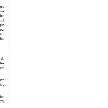
gie
ons
ble
ité
ique
par
eur
les
e de
les
ent
urte
être
ion
MOS