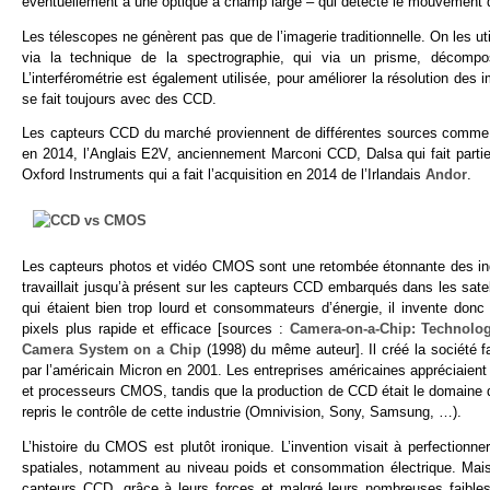
éventuellement à une optique à champ large – qui détecte le mouvement de
Les télescopes ne génèrent pas que de l’imagerie traditionnelle. On les uti
via la technique de la spectrographie, qui via un prisme, décom
L’interférométrie est également utilisée, pour améliorer la résolution des
se fait toujours avec des CCD.
Les capteurs CCD du marché proviennent de différentes sources comm
en 2014, l’Anglais E2V, anciennement Marconi CCD, Dalsa qui fait part
Oxford Instruments qui a fait l’acquisition en 2014 de l’Irlandais
Andor
.
Les capteurs photos et vidéo CMOS sont une retombée étonnante des indu
travaillait jusqu’à présent sur les capteurs CCD embarqués dans les sat
qui étaient bien trop lourd et consommateurs d’énergie, il invente d
pixels plus rapide et efficace [sources :
Camera-on-a-Chip: Technolo
Camera System on a Chip
(1998) du même auteur]. Il créé la société f
par l’américain Micron en 2001. Les entreprises américaines appréciaient
et processeurs CMOS, tandis que la production de CCD était le domaine d
repris le contrôle de cette industrie (Omnivision, Sony, Samsung, …).
L’histoire du CMOS est plutôt ironique. L’invention visait à perfection
spatiales, notamment au niveau poids et consommation électrique. Mais 
capteurs CCD, grâce à leurs forces et malgré leurs nombreuses faibles