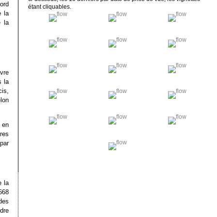
ord
étant cliquables.
 la
 la
uvre
 la
cis,
lon
 en
ures
par
e la
668
des
dre