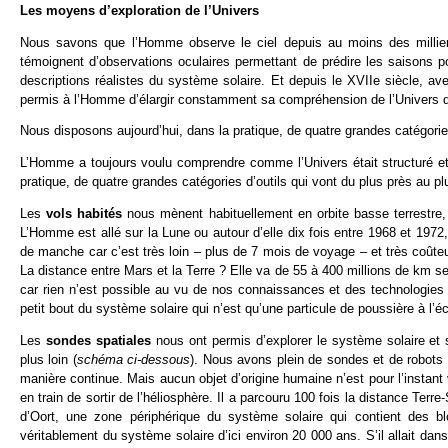
Les moyens d’exploration de l’Univers
Nous savons que l’Homme observe le ciel depuis au moins des millier
témoignent d’observations oculaires permettant de prédire les saisons pou
descriptions réalistes du système solaire. Et depuis le XVIIe siècle, avec
permis à l’Homme d’élargir constamment sa compréhension de l’Univers d
Nous disposons aujourd’hui, dans la pratique, de quatre grandes catégories 
L’Homme a toujours voulu comprendre comme l’Univers était structuré et
pratique, de quatre grandes catégories d’outils qui vont du plus près au plu
Les
vols habités
nous mènent habituellement en orbite basse terrestr
L’Homme est allé sur la Lune ou autour d’elle dix fois entre 1968 et 197
de manche car c’est très loin – plus de 7 mois de voyage – et très coûte
La distance entre Mars et la Terre ? Elle va de 55 à 400 millions de km sel
car rien n’est possible au vu de nos connaissances et des technologies
petit bout du système solaire qui n’est qu’une particule de poussière à l’
Les
sondes spatiales
nous ont permis d’explorer le système solaire et
plus loin (
schéma ci-dessous
). Nous avons plein de sondes et de robots s
manière continue. Mais aucun objet d’origine humaine n’est pour l’instant
en train de sortir de l’héliosphère. Il a parcouru 100 fois la distance Terr
d’Oort, une zone périphérique du système solaire qui contient des bl
véritablement du système solaire d’ici environ 20 000 ans. S’il allait dans