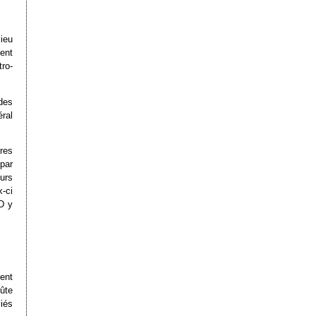
ieu
ent
ro-
des
éral
res
 par
eurs
-ci
CD y
ent
ûte
ciés