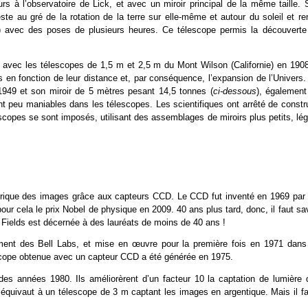
rs à l’observatoire de Lick, et avec un miroir principal de la même taille. 
e au gré de la rotation de la terre sur elle-même et autour du soleil et ren
t) avec des poses de plusieurs heures. Ce télescope permis la découverte
e avec les télescopes de 1,5 m et 2,5 m du Mont Wilson (Californie) en 1908
 en fonction de leur distance et, par conséquence, l’expansion de l’Univers.
 1949 et son miroir de 5 mètres pesant 14,5 tonnes (
ci-dessous
), également
 sont peu maniables dans les télescopes. Les scientifiques ont arrêté de constr
copes se sont imposés, utilisant des assemblages de miroirs plus petits, lég
mérique des images grâce aux capteurs CCD. Le CCD fut inventé en 1969 par 
ur cela le prix Nobel de physique en 2009. 40 ans plus tard, donc, il faut sa
 Fields est décernée à des lauréats de moins de 40 ans !
ment des Bell Labs, et mise en œuvre pour la première fois en 1971 dans
scope obtenue avec un capteur CCD a été générée en 1975.
es années 1980. Ils améliorèrent d’un facteur 10 la captation de lumière 
quivaut à un télescope de 3 m captant les images en argentique. Mais il fal