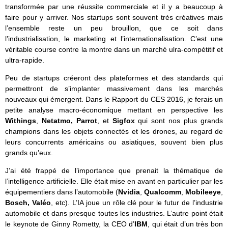
transformée par une réussite commerciale et il y a beaucoup à
faire pour y arriver. Nos startups sont souvent très créatives mais
l’ensemble reste un peu brouillon, que ce soit dans
l’industrialisation, le marketing et l’internationalisation. C’est une
véritable course contre la montre dans un marché ulra-compétitif et
ultra-rapide.
Peu de startups créeront des plateformes et des standards qui
permettront de s’implanter massivement dans les marchés
nouveaux qui émergent. Dans le Rapport du CES 2016, je ferais un
petite analyse macro-économique mettant en perspective les
Withings
,
Netatmo,
Parrot
, et
Sigfox
qui sont nos plus grands
champions dans les objets connectés et les drones, au regard de
leurs concurrents américains ou asiatiques, souvent bien plus
grands qu’eux.
J’ai été frappé de l’importance que prenait la thématique de
l’intelligence artificielle. Elle était mise en avant en particulier par les
équipementiers dans l’automobile (
Nvidia
,
Qualcomm
,
Mobileeye
,
Bosch,
Valéo
, etc). L’IA joue un rôle clé pour le futur de l’industrie
automobile et dans presque toutes les industries. L’autre point était
le keynote de Ginny Rometty, la CEO d’
IBM
, qui était d’un très bon