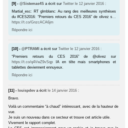
[9] -
@Sistemas4S
a écrit sur
Twitter
le 12 janvier 2016
:
Martial_esc: RT glmblanc: Au rang des meilleures synthèses
du #CES2016: “Premiers retours du CES 2016” de olivez s…
https://t.co/GnzcACA6jm
Répondre ici
[10] -
@PTRAMI
a écrit sur
Twitter
le 12 janvier 2016
:
“Premiers retours du CES 2016” de @olivez sur
https://t.co/q4VwZ9vSqp
IA en tête mais smartphones et
tablettes deviennent ennuyeux.
Répondre ici
[11] -
louispdev
a écrit
le 14 janvier 2016
:
Bravo.
Voilà un commentaire “à chaud” intéressant, avec de la hauteur de
vue.
Je suis un nouveau dans ce secteur et trouve cet article utile.
Vivement le rapport complet.