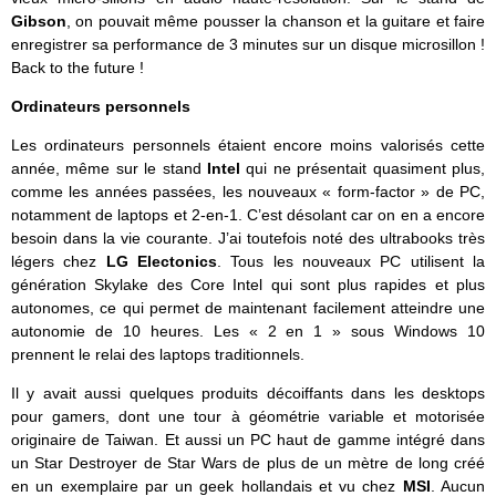
Gibson
, on pouvait même pousser la chanson et la guitare et faire
enregistrer sa performance de 3 minutes sur un disque microsillon !
Back to the future !
Ordinateurs personnels
Les ordinateurs personnels étaient encore moins valorisés cette
année, même sur le stand
Intel
qui ne présentait quasiment plus,
comme les années passées, les nouveaux « form-factor » de PC,
notamment de laptops et 2-en-1. C’est désolant car on en a encore
besoin dans la vie courante. J’ai toutefois noté des ultrabooks très
légers chez
LG Electonics
. Tous les nouveaux PC utilisent la
génération Skylake des Core Intel qui sont plus rapides et plus
autonomes, ce qui permet de maintenant facilement atteindre une
autonomie de 10 heures. Les « 2 en 1 » sous Windows 10
prennent le relai des laptops traditionnels.
Il y avait aussi quelques produits décoiffants dans les desktops
pour gamers, dont une tour à géométrie variable et motorisée
originaire de Taiwan. Et aussi un PC haut de gamme intégré dans
un Star Destroyer de Star Wars de plus de un mètre de long créé
en un exemplaire par un geek hollandais et vu chez
MSI
. Aucun