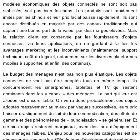
modèles économiques des objets connectés ne sont soit pas
stabilisés, soit pas bien folichons. Les produits sont rapidement
imités par les chinois et leur prix facial baisse rapidement. Ils sont
encore distribués en majorité par des canaux traditionnels qui
captent une bonne part de la valeur par des marges élevées. Mais
la relation client est conservée par les fournisseurs d’objets
connectés, via leurs applications, en en gardant à la fois les
avantages marketing et les inconvénients (maintenance, support
technique, coût du logiciel, notamment sur les diverses plateformes
mobiles à supporter, et enfin, des contenus).
Le budget des ménages n’est pas non plus élastique. Les objets
connectés ne vont pas être adoptés tous en même temps. Ils
concurrencent les smartphones, tablettes et TV qui restent
dominants dans les « capex » des ménages. La part qui leur est
allouée est encore faible. On verra donc probablement ces objets
adoptés
massivement
au mieux par vagues successives, leurs prix
baisser drastiquement du fait de leur commodisation, des effets de
gamme et des phénomènes de « bundleisation » se généraliser. Et
certains objets resteront marginaux, avec des taux d’équipement
des ménages faibles. L’enjeu pour les nouvelles catégories est de
dépasser en cinq ans les 50% de taux d’équipement des ménages.