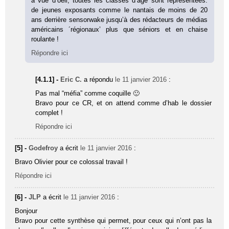
a vue d’oeil, toutes les classes d’âge sont représentées.
de jeunes exposants comme le nantais de moins de 20
ans derrière sensorwake jusqu’à des rédacteurs de médias
américains ´régionaux’ plus que séniors et en chaise
roulante !
Répondre ici
[4.1.1] -
Eric C.
a répondu
le 11 janvier 2016
:
Pas mal “méfia” comme coquille 🙂
Bravo pour ce CR, et on attend comme d’hab le dossier
complet !
Répondre ici
[5] -
Godefroy
a écrit
le 11 janvier 2016
:
Bravo Olivier pour ce colossal travail !
Répondre ici
[6] -
JLP
a écrit
le 11 janvier 2016
:
Bonjour
Bravo pour cette synthèse qui permet, pour ceux qui n’ont pas la