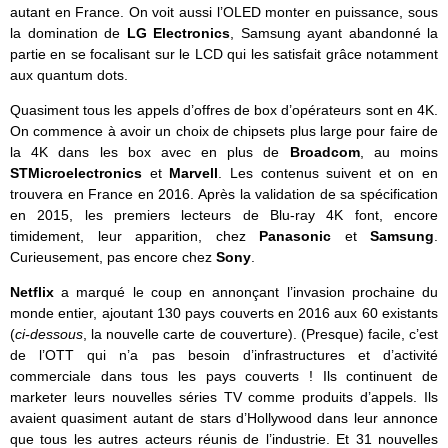
autant en France. On voit aussi l’OLED monter en puissance, sous
la domination de
LG Electronics
, Samsung ayant abandonné la
partie en se focalisant sur le LCD qui les satisfait grâce notamment
aux quantum dots.
Quasiment tous les appels d’offres de box d’opérateurs sont en 4K.
On commence à avoir un choix de chipsets plus large pour faire de
la 4K dans les box avec en plus de
Broadcom
, au moins
STMicroelectronics
et
Marvell
. Les contenus suivent et on en
trouvera en France en 2016. Après la validation de sa spécification
en 2015, les premiers lecteurs de Blu-ray 4K font, encore
timidement, leur apparition, chez
Panasonic
et
Samsung
.
Curieusement, pas encore chez
Sony
.
Netflix
a marqué le coup en annonçant l’invasion prochaine du
monde entier, ajoutant 130 pays couverts en 2016 aux 60 existants
(
ci-dessous
, la nouvelle carte de couverture). (Presque) facile, c’est
de l’OTT qui n’a pas besoin d’infrastructures et d’activité
commerciale dans tous les pays couverts ! Ils continuent de
marketer leurs nouvelles séries TV comme produits d’appels. Ils
avaient quasiment autant de stars d’Hollywood dans leur annonce
que tous les autres acteurs réunis de l’industrie. Et 31 nouvelles