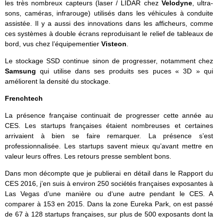
les très nombreux capteurs (laser / LIDAR chez
Velodyne
, ultra-
sons, caméras, infrarouge) utilisés dans les véhicules à conduite
assistée. Il y a aussi des innovations dans les afficheurs, comme
ces systèmes à double écrans reproduisant le relief de tableaux de
bord, vus chez l’équipementier
Vi
steon
.
Le stockage SSD continue sinon de progresser, notamment chez
Samsung
qui utilise dans ses produits ses puces « 3D » qui
améliorent la densité du stockage.
Frenchtech
La présence française continuait de progresser cette année au
CES. Les startups françaises étaient nombreuses et certaines
arrivaient à bien se faire remarquer. La présence s’est
professionnalisée. Les startups savent mieux qu’avant mettre en
valeur leurs offres. Les retours presse semblent bons.
Dans mon décompte que je publierai en détail dans le Rapport du
CES 2016, j’en suis à environ 250 sociétés françaises exposantes à
Las Vegas d’une manière ou d‘une autre pendant le CES. A
comparer à 153 en 2015. Dans la zone Eureka Park, on est passé
de 67 à 128 startups françaises, sur plus de 500 exposants dont la