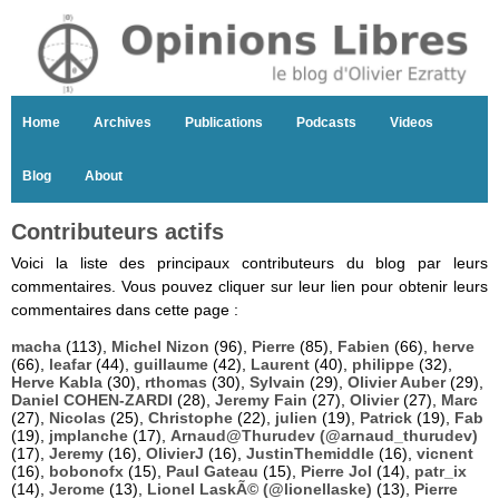
Home
Archives
Publications
Podcasts
Videos
Blog
About
Contributeurs actifs
Voici la liste des principaux contributeurs du blog par leurs
commentaires. Vous pouvez cliquer sur leur lien pour obtenir leurs
commentaires dans cette page :
macha
(113),
Michel Nizon
(96),
Pierre
(85),
Fabien
(66),
herve
(66),
leafar
(44),
guillaume
(42),
Laurent
(40),
philippe
(32),
Herve Kabla
(30),
rthomas
(30),
Sylvain
(29),
Olivier Auber
(29),
Daniel COHEN-ZARDI
(28),
Jeremy Fain
(27),
Olivier
(27),
Marc
(27),
Nicolas
(25),
Christophe
(22),
julien
(19),
Patrick
(19),
Fab
(19),
jmplanche
(17),
Arnaud@Thurudev (@arnaud_thurudev)
(17),
Jeremy
(16),
OlivierJ
(16),
JustinThemiddle
(16),
vicnent
(16),
bobonofx
(15),
Paul Gateau
(15),
Pierre Jol
(14),
patr_ix
(14),
Jerome
(13),
Lionel LaskÃ© (@lionellaske)
(13),
Pierre