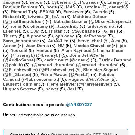
Jacques
(6),
sebou
(6),
Cybereric
(6),
Poussah
(6),
Energo
(6),
Bonjour Bonjour
(6),
boris
(6),
MAS
(6),
antoine
(6),
canard65
(6),
Richard T
(6),
PEAI60
(6),
Free4ever
(6),
Guerric
(6),
Richard
(6),
tvtweet
(6),
loÃ¯c
(6),
Matthieu Dufour
(@_matthieudufour)
(6),
Nathalie Gasnier (@ObservaEmpresa)
(6),
romu
(6),
cheramy
(6),
Jasontrisy
(6),
arderborelnot
(6),
EtienneL
(5),
DJM
(5),
Tristan
(5),
StÃ©phane
(5),
Gilles
(5),
Thierry
(5),
Alphonse
(5),
apbianco
(5),
dePassage
(5),
Sans_importance
(5),
AurÃ©lien
(5),
herve lebret
(5),
Alex
(5),
Adrien
(5),
Jean-Denis
(5),
NM
(5),
Nicolas Chevallier
(5),
jdo
(5),
Youssef
(5),
Renaud
(5),
Alain Raynaud
(5),
mmathieum
(5),
(@bvanryb) (@bvanryb)
(5),
Boris DefrÃ©ville
(@AudioSense)
(5),
cedric naux (@cnaux)
(5),
Patrick Bertrand
(@pck_b)
(5),
(@arnaud_thurudev) (@arnaud_thurudev)
(5),
(@PLechevallier) (@PLechevallier)
(5),
Stanislas Segard
(@El_Stanou)
(5),
Pierre Mawas (@PemLT)
(5),
Fabrice
Camurat (@fabricecamurat)
(5),
Hugues SÃ©vÃ©rac
(5),
Laurent Fournier
(5),
Pierre Metivier (@PierreMetivier)
(5),
Hugues Severac
(5),
hervet
(5),
Joel
(5)
Contributions sous le pseudo
@ARSDY237
Un seul commentaire sous ce pseudo.