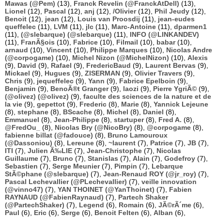
Mawas (@Pem)
(13),
Franck Revelin (@FranckAtDell)
(13),
Lionel
(12),
Pascal
(12),
anj
(12),
/Olivier
(12),
Phil Jeudy
(12),
Benoit
(12),
jean
(12),
Louis van Proosdij
(11),
jean-eudes
queffelec
(11),
LVM
(11),
jlc
(11),
Marc-Antoine
(11),
dparmen1
(11),
(@slebarque) (@slebarque)
(11),
INFO (@LINKANDEV)
(11),
FranÃ§ois
(10),
Fabrice
(10),
Filmail
(10),
babar
(10),
arnaud
(10),
Vincent
(10),
Philippe Marques
(10),
Nicolas Andre
(@corpogame)
(10),
Michel Nizon (@MichelNizon)
(10),
Alexis
(9),
David
(9),
Rafael
(9),
FredericBaud
(9),
Laurent Bervas
(9),
Mickael
(9),
Hugues
(9),
ZISERMAN
(9),
Olivier Travers
(9),
Chris
(9),
jequeffelec
(9),
Yann
(9),
Fabrice Epelboin
(9),
Benjamin
(9),
BenoÃ®t Granger
(9),
laozi
(9),
Pierre YgriÃ©
(9),
(@olivez) (@olivez)
(9),
faculte des sciences de la nature et de
la vie
(9),
gepettot
(9),
Frederic
(8),
Marie
(8),
Yannick Lejeune
(8),
stephane
(8),
BScache
(8),
Michel
(8),
Daniel
(8),
Emmanuel
(8),
Jean-Philippe
(8),
startuper
(8),
Fred A.
(8),
@FredOu_
(8),
Nicolas Bry (@NicoBry)
(8),
@corpogame
(8),
fabienne billat (@fadouce)
(8),
Bruno Lamouroux
(@Dassoniou)
(8),
Lereune
(8),
~laurent
(7),
Patrice
(7),
JB
(7),
ITI
(7),
Julien Ã‰LIE
(7),
Jean-Christophe
(7),
Nicolas
Guillaume
(7),
Bruno
(7),
Stanislas
(7),
Alain
(7),
Godefroy
(7),
Sebastien
(7),
Serge Meunier
(7),
Pimpin
(7),
Lebarque
StÃ©phane (@slebarque)
(7),
Jean-Renaud ROY (@jr_roy)
(7),
Pascal Lechevallier (@PLechevallier)
(7),
veille innovation
(@vinno47)
(7),
YAN THOINET (@YanThoinet)
(7),
Fabien
RAYNAUD (@FabienRaynaud)
(7),
Partech Shaker
(@PartechShaker)
(7),
Legend
(6),
Romain
(6),
JÃ©rÃ´me
(6),
Paul
(6),
Eric
(6),
Serge
(6),
Benoit Felten
(6),
Alban
(6),