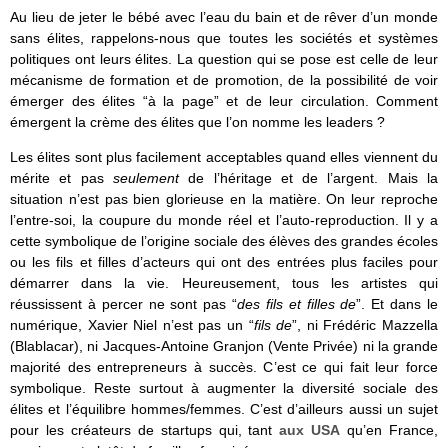
Au lieu de jeter le bébé avec l’eau du bain et de rêver d’un monde
sans élites, rappelons-nous que toutes les sociétés et systèmes
politiques ont leurs élites. La question qui se pose est celle de leur
mécanisme de formation et de promotion, de la possibilité de voir
émerger des élites “à la page” et de leur circulation. Comment
émergent la crème des élites que l’on nomme les leaders ?
Les élites sont plus facilement acceptables quand elles viennent du
mérite et pas
seulement
de l’héritage et de l’argent. Mais la
situation n’est pas bien glorieuse en la matière. On leur reproche
l’entre-soi, la coupure du monde réel et l’auto-reproduction. Il y a
cette symbolique de l’origine sociale des élèves des grandes écoles
ou les fils et filles d’acteurs qui ont des entrées plus faciles pour
démarrer dans la vie. Heureusement, tous les artistes qui
réussissent à percer ne sont pas “
des fils et filles de
”. Et dans le
numérique, Xavier Niel n’est pas un “
fils de
”, ni Frédéric Mazzella
(Blablacar), ni Jacques-Antoine Granjon (Vente Privée) ni la grande
majorité des entrepreneurs à succès. C’est ce qui fait leur force
symbolique. Reste surtout à augmenter la diversité sociale des
élites et l’équilibre hommes/femmes. C’est d’ailleurs aussi un sujet
pour les créateurs de startups qui, tant
aux USA
qu’en France,