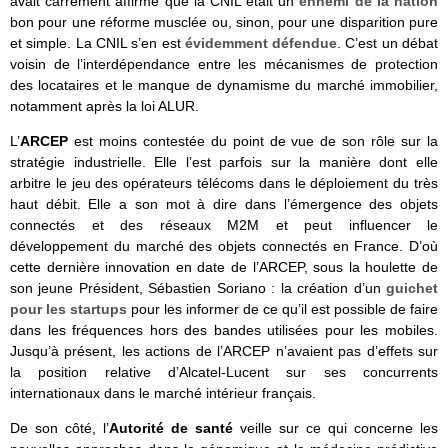
avait carrément affirmé que la CNIL était un
ennemi de la nation
bon pour une réforme musclée ou, sinon, pour une disparition pure
et simple. La CNIL s’en est
évidemment défendue
. C’est un débat
voisin de l’interdépendance entre les mécanismes de protection
des locataires et le manque de dynamisme du marché immobilier,
notamment après la loi ALUR.
L’
ARCEP
est moins contestée du point de vue de son rôle sur la
stratégie industrielle. Elle l’est parfois sur la manière dont elle
arbitre le jeu des opérateurs télécoms dans le déploiement du très
haut débit. Elle a son mot à dire dans l’émergence des objets
connectés et des réseaux M2M et peut influencer le
développement du marché des objets connectés en France. D’où
cette dernière innovation en date de l’ARCEP, sous la houlette de
son jeune Président, Sébastien Soriano : la création d’un
guichet
pour les startups
pour les informer de ce qu’il est possible de faire
dans les fréquences hors des bandes utilisées pour les mobiles.
Jusqu’à présent, les actions de l’ARCEP n’avaient pas d’effets sur
la position relative d’Alcatel-Lucent sur ses concurrents
internationaux dans le marché intérieur français.
De son côté, l’
Autorité de santé
veille sur ce qui concerne les