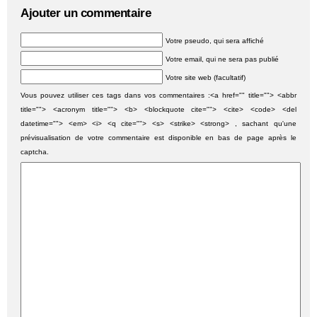
Ajouter un commentaire
Votre pseudo, qui sera affiché
Votre email, qui ne sera pas publié
Votre site web (facultatif)
Vous pouvez utiliser ces tags dans vos commentaires :<a href="" title=""> <abbr
title=""> <acronym title=""> <b> <blockquote cite=""> <cite> <code> <del
datetime=""> <em> <i> <q cite=""> <s> <strike> <strong> , sachant qu'une
prévisualisation de votre commentaire est disponible en bas de page après le
captcha.