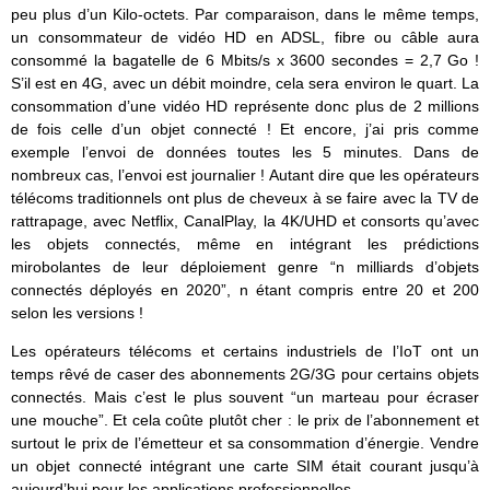
peu plus d’un Kilo-octets. Par comparaison, dans le même temps,
un consommateur de vidéo HD en ADSL, fibre ou câble aura
consommé la bagatelle de 6 Mbits/s x 3600 secondes = 2,7 Go !
S’il est en 4G, avec un débit moindre, cela sera environ le quart. La
consommation d’une vidéo HD représente donc plus de 2 millions
de fois celle d’un objet connecté ! Et encore, j’ai pris comme
exemple l’envoi de données toutes les 5 minutes. Dans de
nombreux cas, l’envoi est journalier ! Autant dire que les opérateurs
télécoms traditionnels ont plus de cheveux à se faire avec la TV de
rattrapage, avec Netflix, CanalPlay, la 4K/UHD et consorts qu’avec
les objets connectés, même en intégrant les prédictions
mirobolantes de leur déploiement genre “n milliards d’objets
connectés déployés en 2020”, n étant compris entre 20 et 200
selon les versions !
Les opérateurs télécoms et certains industriels de l’IoT ont un
temps rêvé de caser des abonnements 2G/3G pour certains objets
connectés. Mais c’est le plus souvent “un marteau pour écraser
une mouche”. Et cela coûte plutôt cher : le prix de l’abonnement et
surtout le prix de l’émetteur et sa consommation d’énergie. Vendre
un objet connecté intégrant une carte SIM était courant jusqu’à
aujourd’hui pour les applications professionnelles.