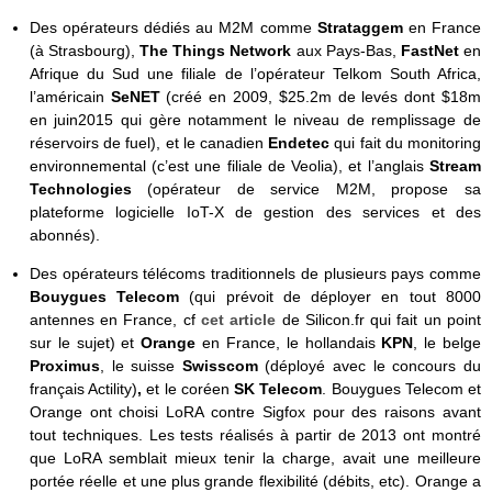
Des opérateurs dédiés au M2M comme
Strataggem
en France
(à Strasbourg),
The Things Network
aux Pays-Bas,
FastNet
en
Afrique du Sud une filiale de l’opérateur Telkom South Africa,
l’américain
SeNET
(créé en 2009, $25.2m de levés dont $18m
en juin2015 qui gère notamment le niveau de remplissage de
réservoirs de fuel), et le canadien
Endetec
qui fait du monitoring
environnemental (c’est une filiale de Veolia), et l’anglais
Stream
Technologies
(opérateur de service M2M, propose sa
plateforme logicielle IoT-X de gestion des services et des
abonnés).
Des opérateurs télécoms traditionnels de plusieurs pays comme
Bouygues Telecom
(qui prévoit de déployer en tout 8000
antennes en France, cf
cet article
de Silicon.fr qui fait un point
sur le sujet) et
Orange
en France, le hollandais
KPN
, le belge
Proximus
, le suisse
Swisscom
(déployé avec le concours du
français Actility)
,
et le coréen
SK Telecom
. Bouygues Telecom et
Orange ont choisi LoRA contre Sigfox pour des raisons avant
tout techniques. Les tests réalisés à partir de 2013 ont montré
que LoRA semblait mieux tenir la charge, avait une meilleure
portée réelle et une plus grande flexibilité (débits, etc). Orange a