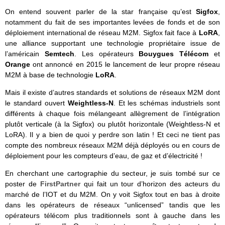
On entend souvent parler de la star française qu’est
Sigfox
,
notamment du fait de ses importantes levées de fonds et de son
déploiement international de réseau M2M. Sigfox fait face à
LoRA
,
une alliance supportant une technologie propriétaire issue de
l’américain
Semtech
. Les opérateurs
Bouygues Télécom
et
Orange
ont annoncé en 2015 le lancement de leur propre réseau
M2M à base de technologie
LoRA
.
Mais il existe d’autres standards et solutions de réseaux M2M dont
le standard ouvert
Weightless-N
. Et les schémas industriels sont
différents à chaque fois mélangeant allègrement de l’intégration
plutôt verticale (à la Sigfox) ou plutôt horizontale (Weightless-N et
LoRA). Il y a bien de quoi y perdre son latin ! Et ceci ne tient pas
compte des nombreux réseaux M2M déjà déployés ou en cours de
déploiement pour les compteurs d’eau, de gaz et d’électricité !
En cherchant une cartographie du secteur, je suis tombé sur ce
poster de
FirstPartner
qui fait un tour d’horizon des acteurs du
marché de l’IOT et du M2M. On y voit Sigfox tout en bas à droite
dans les opérateurs de réseaux “unlicensed” tandis que les
opérateurs télécom plus traditionnels sont à gauche dans les