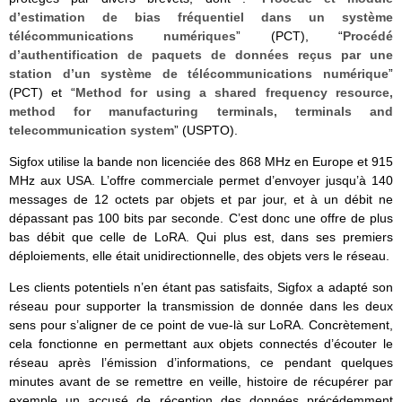
d’estimation de bias fréquentiel dans un système
télécommunications numériques
” (PCT), “
Procédé
d’authentification de paquets de données reçus par une
station d’un système de télécommunications numérique
”
(PCT) et “
Method for using a shared frequency resource,
method for manufacturing terminals, terminals and
telecommunication system
” (USPTO).
Sigfox utilise la bande non licenciée des 868 MHz en Europe et 915
MHz aux USA. L’offre commerciale permet d’envoyer jusqu’à 140
messages de 12 octets par objets et par jour, et à un débit ne
dépassant pas 100 bits par seconde. C’est donc une offre de plus
bas débit que celle de LoRA. Qui plus est, dans ses premiers
déploiements, elle était unidirectionnelle, des objets vers le réseau.
Les clients potentiels n’en étant pas satisfaits, Sigfox a adapté son
réseau pour supporter la transmission de donnée dans les deux
sens pour s’aligner de ce point de vue-là sur LoRA. Concrètement,
cela fonctionne en permettant aux objets connectés d’écouter le
réseau après l’émission d’informations, ce pendant quelques
minutes avant de se remettre en veille, histoire de récupérer par
exemple un accusé de réception des données précédemment