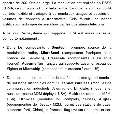
spectre de 200 KHz de large. La modulation est réalisée en DSSS
CDMA, ce qui vous fait une belle jambe. En gros, la solution LoRA
est très flexible et s’adapte à de nombreux usages et besoins en
volumes de données à transmettre. Cela fournit une bonne
justification technique de son choix par les opérateurs télécoms.
A ce jour, l’écosystème qui supporte LoRA est assez dense et
comporte notamment :
Dans les composants :
Semtech
(première source de la
modulation radio)
, MicroSemi
(composants fabriqués sous
licence de Semtech),
Freescale
(composants aussi sous
licence),
Adeunis
(un français qui supporte aussi le réseau de
Sigfox) et
Microchip
(composants, microcontrôleurs, US).
Dans les modules réseaux et le matériel, un très grand nombre
de solutions disponibles dont :
Flashnet Wireless
(modules de
communication industriels, Allemagne),
Linklabs
(modems et
aussi un réseau M2M déployé, USA),
Multitech
(modems M2M,
USA),
Orbiwise
(modules IoT complets, Suisse),
Augtek
(équipementier de réseaux M2M, fournit des stations de base,
supporte IPV6, Chine), le français
Sagemcom
(modems et set-