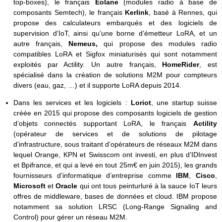
top-boxes), le français
Eolane
(modules radio à base de
composants Semtech), le français
Kerlink
, basé à Rennes,
qui
propose des calculateurs embarqués et des logiciels de
supervision d’IoT, ainsi qu’une borne d’émetteur LoRA, et un
autre français,
Nemeus,
qui propose des modules radio
compatibles LoRA et Sigfox miniaturisés qui sont notamment
exploités par Actility. Un autre français,
HomeRider
, est
spécialisé dans la création de solutions M2M pour compteurs
divers (eau, gaz, …) et il supporte LoRA depuis 2014.
Dans les services et les logiciels :
Loriot
, une startup suisse
créée en 2015 qui propose des composants logiciels de gestion
d’objets connectés supportant LoRA, le français
Actility
(opérateur de services et de solutions de pilotage
d’infrastructure, sous traitant d’opérateurs de réseaux M2M dans
lequel Orange, KPN et Swisscom ont investi, en plus d’IDInvest
et Bpifrance, et qui a levé en tout 25m€ en juin 2015), les grands
fournisseurs d’informatique d’entreprise comme
IBM
,
Cisco
,
Microsoft
et
Oracle
qui ont tous peinturluré à la sauce IoT leurs
offres de middleware, bases de données et cloud. IBM propose
notamment sa solution LRSC (Long-Range Signaling and
Control) pour gérer un réseau M2M.