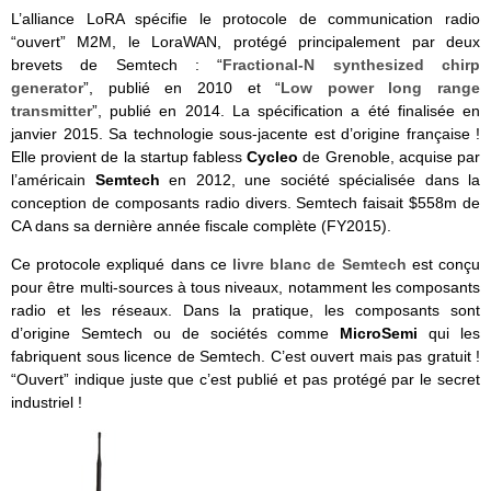
L’alliance LoRA spécifie le protocole de communication radio
“ouvert” M2M, le LoraWAN, protégé principalement par deux
brevets de Semtech : “
Fractional-N synthesized chirp
generator
”, publié en 2010 et “
Low power long range
transmitter
”, publié en 2014. La spécification a été finalisée en
janvier 2015. Sa technologie sous-jacente est d’origine française !
Elle provient de la startup fabless
Cycleo
de Grenoble, acquise par
l’américain
Semtech
en 2012, une société spécialisée dans la
conception de composants radio divers. Semtech faisait $558m de
CA dans sa dernière année fiscale complète (FY2015).
Ce protocole expliqué dans ce
livre blanc de Semtech
est conçu
pour être multi-sources à tous niveaux, notamment les composants
radio et les réseaux. Dans la pratique, les composants sont
d’origine Semtech ou de sociétés comme
MicroSemi
qui les
fabriquent sous licence de Semtech. C’est ouvert mais pas gratuit !
“Ouvert” indique juste que c’est publié et pas protégé par le secret
industriel !