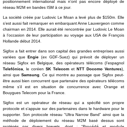
positionnement international mais n’ont pas encore déployé de
réseau M2M en bandes ISM à ce jour.
La société créée par Ludovic Le Moan a levé plus de $150m. Elle
s’est aussi fait remarquer en embarquant Anne Lauvergeon comme
chairman en 2014. Elle aurait été rencontrée par Ludovic Le Moan
à l’occasion de leur participation au voyage aux USA de François
Hollande début 2014.
Sigfox a fait entrer dans son capital des grandes entreprises aussi
variées que
Engie
(ex GDF-Suez) qui prévoit de déployer un
réseau Sigfox en Belgique, des opérateurs télécoms (l’espagnol
Telefónica
, le coréen
SK Telecom
et
NTT Docomo Ventures
),
ainsi que
Samsung
. Ce qui montre au passage que Sigfox peut-
être aussi bien concurrent que partenaire des opérateurs télécoms
même s’il est en situation de concurrence avec Orange et
Bouygues Telecom pour la France.
Sigfox est un opérateur de réseau qui a spécifié son propre
protocole et s‘appuie sur des partenaires dans le hardware pour le
supporter. Son protocole réseau “Ultra Narrow Band” ainsi que la
méthode de déploiement du réseau M2M basé dessus sont
protégés par divers brevets, dont : “
Procédé et module