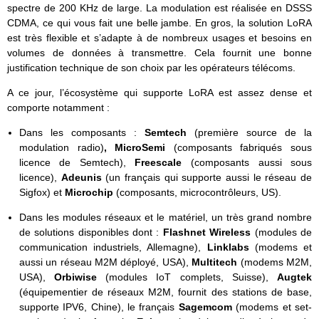
spectre de 200 KHz de large. La modulation est réalisée en DSSS
CDMA, ce qui vous fait une belle jambe. En gros, la solution LoRA
est très flexible et s’adapte à de nombreux usages et besoins en
volumes de données à transmettre. Cela fournit une bonne
justification technique de son choix par les opérateurs télécoms.
A ce jour, l’écosystème qui supporte LoRA est assez dense et
comporte notamment :
Dans les composants :
Semtech
(première source de la
modulation radio)
, MicroSemi
(composants fabriqués sous
licence de Semtech),
Freescale
(composants aussi sous
licence),
Adeunis
(un français qui supporte aussi le réseau de
Sigfox) et
Microchip
(composants, microcontrôleurs, US).
Dans les modules réseaux et le matériel, un très grand nombre
de solutions disponibles dont :
Flashnet Wireless
(modules de
communication industriels, Allemagne),
Linklabs
(modems et
aussi un réseau M2M déployé, USA),
Multitech
(modems M2M,
USA),
Orbiwise
(modules IoT complets, Suisse),
Augtek
(équipementier de réseaux M2M, fournit des stations de base,
supporte IPV6, Chine), le français
Sagemcom
(modems et set-