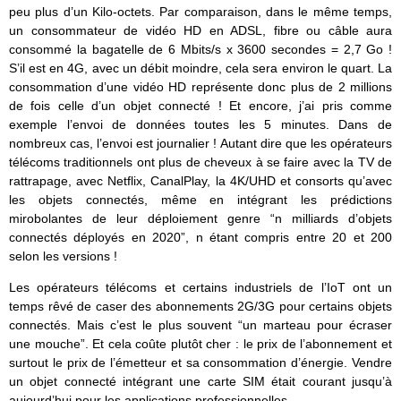
peu plus d’un Kilo-octets. Par comparaison, dans le même temps,
un consommateur de vidéo HD en ADSL, fibre ou câble aura
consommé la bagatelle de 6 Mbits/s x 3600 secondes = 2,7 Go !
S’il est en 4G, avec un débit moindre, cela sera environ le quart. La
consommation d’une vidéo HD représente donc plus de 2 millions
de fois celle d’un objet connecté ! Et encore, j’ai pris comme
exemple l’envoi de données toutes les 5 minutes. Dans de
nombreux cas, l’envoi est journalier ! Autant dire que les opérateurs
télécoms traditionnels ont plus de cheveux à se faire avec la TV de
rattrapage, avec Netflix, CanalPlay, la 4K/UHD et consorts qu’avec
les objets connectés, même en intégrant les prédictions
mirobolantes de leur déploiement genre “n milliards d’objets
connectés déployés en 2020”, n étant compris entre 20 et 200
selon les versions !
Les opérateurs télécoms et certains industriels de l’IoT ont un
temps rêvé de caser des abonnements 2G/3G pour certains objets
connectés. Mais c’est le plus souvent “un marteau pour écraser
une mouche”. Et cela coûte plutôt cher : le prix de l’abonnement et
surtout le prix de l’émetteur et sa consommation d’énergie. Vendre
un objet connecté intégrant une carte SIM était courant jusqu’à
aujourd’hui pour les applications professionnelles.