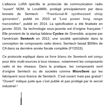
L’alliance LoRA spécifie le protocole de communication radio
“ouvert” M2M, le LoraWAN, protégé principalement par deux
brevets de Semtech : “
Fractional-N synthesized chirp
generator
”, publié en 2010 et “
Low power long range
transmitter
”, publié en 2014. La spécification a été finalisée en
janvier 2015. Sa technologie sous-jacente est d’origine française !
Elle provient de la startup fabless
Cycleo
de Grenoble, acquise par
l’américain
Semtech
en 2012, une société spécialisée dans la
conception de composants radio divers. Semtech faisait $558m de
CA dans sa dernière année fiscale complète (FY2015).
Ce protocole expliqué dans ce
livre blanc de Semtech
est conçu
pour être multi-sources à tous niveaux, notamment les composants
radio et les réseaux. Dans la pratique, les composants sont
d’origine Semtech ou de sociétés comme
MicroSemi
qui les
fabriquent sous licence de Semtech. C’est ouvert mais pas gratuit !
“Ouvert” indique juste que c’est publié et pas protégé par le secret
industriel !