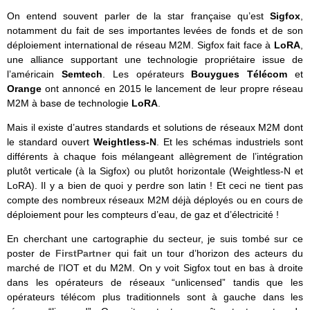
On entend souvent parler de la star française qu’est
Sigfox
,
notamment du fait de ses importantes levées de fonds et de son
déploiement international de réseau M2M. Sigfox fait face à
LoRA
,
une alliance supportant une technologie propriétaire issue de
l’américain
Semtech
. Les opérateurs
Bouygues Télécom
et
Orange
ont annoncé en 2015 le lancement de leur propre réseau
M2M à base de technologie
LoRA
.
Mais il existe d’autres standards et solutions de réseaux M2M dont
le standard ouvert
Weightless-N
. Et les schémas industriels sont
différents à chaque fois mélangeant allègrement de l’intégration
plutôt verticale (à la Sigfox) ou plutôt horizontale (Weightless-N et
LoRA). Il y a bien de quoi y perdre son latin ! Et ceci ne tient pas
compte des nombreux réseaux M2M déjà déployés ou en cours de
déploiement pour les compteurs d’eau, de gaz et d’électricité !
En cherchant une cartographie du secteur, je suis tombé sur ce
poster de
FirstPartner
qui fait un tour d’horizon des acteurs du
marché de l’IOT et du M2M. On y voit Sigfox tout en bas à droite
dans les opérateurs de réseaux “unlicensed” tandis que les
opérateurs télécom plus traditionnels sont à gauche dans les