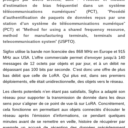
d’estimation de bias fréquentiel dans un système
télécommunications numériques
” (PCT), “
Procédé
d’authentification de paquets de données reçus par une
station d’un système de télécommunications numérique
”
(PCT) et “
Method for using a shared frequency resource,
method for manufacturing terminals, terminals and
telecommunication system
” (USPTO).
Sigfox utilise la bande non licenciée des 868 MHz en Europe et 915
MHz aux USA. L’offre commerciale permet d’envoyer jusqu’à 140
messages de 12 octets par objets et par jour, et à un débit ne
dépassant pas 100 bits par seconde. C’est donc une offre de plus
bas débit que celle de LoRA. Qui plus est, dans ses premiers
déploiements, elle était unidirectionnelle, des objets vers le réseau.
Les clients potentiels n’en étant pas satisfaits, Sigfox a adapté son
réseau pour supporter la transmission de donnée dans les deux
sens pour s’aligner de ce point de vue-là sur LoRA. Concrètement,
cela fonctionne en permettant aux objets connectés d’écouter le
réseau après l’émission d’informations, ce pendant quelques
minutes avant de se remettre en veille, histoire de récupérer par
exemple un accusé de réception des données précédemment