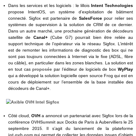
Dans les services et les logiciels : le lillois
Intent Technologies
propose IntentOS, un système d’exploitation de bâtiment
connecté. Sigfox est partenaire de
SalesForce
pour relier ses
systèmes de supervision à la solution de CRM de ce dernier.
Dans un autre marché, une prochaine génération de décodeurs
satellite de
Canal+
(Cube G7) pourrait bien être reliée au
support technique de l’opérateur via le réseau Sigfox. L’intérêt
est de remonter les informations de diagnostic des box qui ne
sont pas toujours connectées à Internet via le fixe (ADSL, fibre
ou câble), en particulier dans les zones blanches. La solution est
en tout cas
proposée
par l’éditeur de logiciels de box
WyPlay
qui a développé la solution logicielle open source Frog qui est en
cours de déploiement sur l’ensemble de la base installée des
décodeurs de Canal+.
Côté cloud,
OVH
a annoncé un partenariat avec Sigfox lors de la
conférence
OVHSummit
aux Docks de Paris à Aubervilliers le 25
septembre 2015. Il s’agit du lancement de la plateforme
iot.ovh.com
qui permet de collecter les données issues d’objets