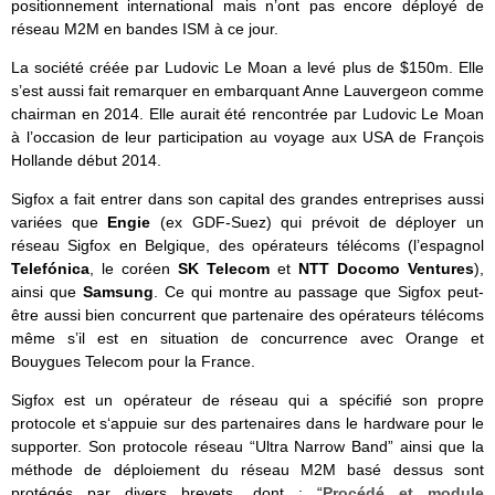
positionnement international mais n’ont pas encore déployé de
réseau M2M en bandes ISM à ce jour.
La société créée par Ludovic Le Moan a levé plus de $150m. Elle
s’est aussi fait remarquer en embarquant Anne Lauvergeon comme
chairman en 2014. Elle aurait été rencontrée par Ludovic Le Moan
à l’occasion de leur participation au voyage aux USA de François
Hollande début 2014.
Sigfox a fait entrer dans son capital des grandes entreprises aussi
variées que
Engie
(ex GDF-Suez) qui prévoit de déployer un
réseau Sigfox en Belgique, des opérateurs télécoms (l’espagnol
Telefónica
, le coréen
SK Telecom
et
NTT Docomo Ventures
),
ainsi que
Samsung
. Ce qui montre au passage que Sigfox peut-
être aussi bien concurrent que partenaire des opérateurs télécoms
même s’il est en situation de concurrence avec Orange et
Bouygues Telecom pour la France.
Sigfox est un opérateur de réseau qui a spécifié son propre
protocole et s‘appuie sur des partenaires dans le hardware pour le
supporter. Son protocole réseau “Ultra Narrow Band” ainsi que la
méthode de déploiement du réseau M2M basé dessus sont
protégés par divers brevets, dont : “
Procédé et module