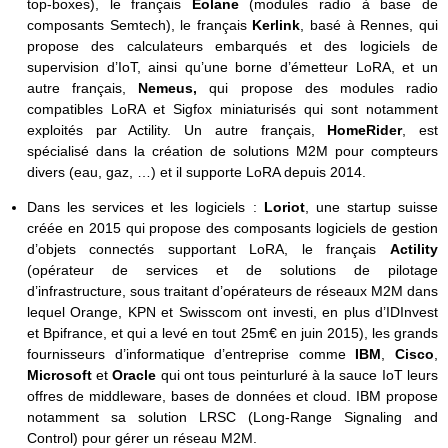
top-boxes), le français
Eolane
(modules radio à base de
composants Semtech), le français
Kerlink
, basé à Rennes,
qui
propose des calculateurs embarqués et des logiciels de
supervision d’IoT, ainsi qu’une borne d’émetteur LoRA, et un
autre français,
Nemeus,
qui propose des modules radio
compatibles LoRA et Sigfox miniaturisés qui sont notamment
exploités par Actility. Un autre français,
HomeRider
, est
spécialisé dans la création de solutions M2M pour compteurs
divers (eau, gaz, …) et il supporte LoRA depuis 2014.
Dans les services et les logiciels :
Loriot
, une startup suisse
créée en 2015 qui propose des composants logiciels de gestion
d’objets connectés supportant LoRA, le français
Actility
(opérateur de services et de solutions de pilotage
d’infrastructure, sous traitant d’opérateurs de réseaux M2M dans
lequel Orange, KPN et Swisscom ont investi, en plus d’IDInvest
et Bpifrance, et qui a levé en tout 25m€ en juin 2015), les grands
fournisseurs d’informatique d’entreprise comme
IBM
,
Cisco
,
Microsoft
et
Oracle
qui ont tous peinturluré à la sauce IoT leurs
offres de middleware, bases de données et cloud. IBM propose
notamment sa solution LRSC (Long-Range Signaling and
Control) pour gérer un réseau M2M.