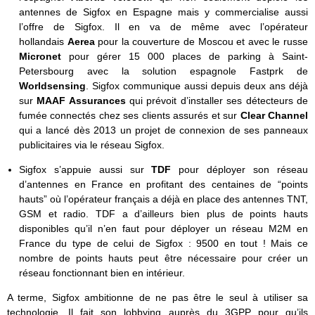
antennes de Sigfox en Espagne mais y commercialise aussi
l’offre de Sigfox. Il en va de même avec l’opérateur
hollandais
Aerea
pour la couverture de Moscou et avec le russe
Micronet
pour gérer 15 000 places de parking à Saint-
Petersbourg avec la solution espagnole Fastprk de
Worldsensing
. Sigfox communique aussi depuis deux ans déjà
sur
MAAF Assurances
qui prévoit d’installer ses détecteurs de
fumée connectés chez ses clients assurés et sur
Clear Channel
qui a lancé dès 2013 un projet de connexion de ses panneaux
publicitaires via le réseau Sigfox.
Sigfox s’appuie aussi sur
TDF
pour déployer son réseau
d’antennes en France en profitant des centaines de “points
hauts” où l’opérateur français a déjà en place des antennes TNT,
GSM et radio. TDF a d’ailleurs bien plus de points hauts
disponibles qu’il n’en faut pour déployer un réseau M2M en
France du type de celui de Sigfox : 9500 en tout ! Mais ce
nombre de points hauts peut être nécessaire pour créer un
réseau fonctionnant bien en intérieur.
A terme, Sigfox ambitionne de ne pas être le seul à utiliser sa
technologie. Il fait son lobbying auprès du 3GPP pour qu’ils