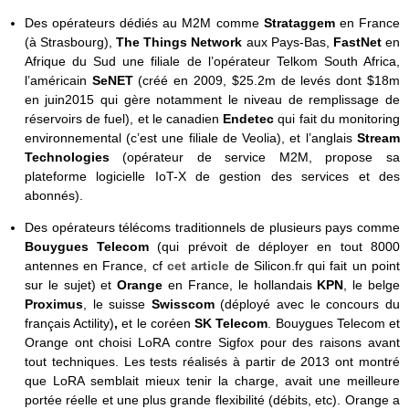
Des opérateurs dédiés au M2M comme
Strataggem
en France
(à Strasbourg),
The Things Network
aux Pays-Bas,
FastNet
en
Afrique du Sud une filiale de l’opérateur Telkom South Africa,
l’américain
SeNET
(créé en 2009, $25.2m de levés dont $18m
en juin2015 qui gère notamment le niveau de remplissage de
réservoirs de fuel), et le canadien
Endetec
qui fait du monitoring
environnemental (c’est une filiale de Veolia), et l’anglais
Stream
Technologies
(opérateur de service M2M, propose sa
plateforme logicielle IoT-X de gestion des services et des
abonnés).
Des opérateurs télécoms traditionnels de plusieurs pays comme
Bouygues Telecom
(qui prévoit de déployer en tout 8000
antennes en France, cf
cet article
de Silicon.fr qui fait un point
sur le sujet) et
Orange
en France, le hollandais
KPN
, le belge
Proximus
, le suisse
Swisscom
(déployé avec le concours du
français Actility)
,
et le coréen
SK Telecom
. Bouygues Telecom et
Orange ont choisi LoRA contre Sigfox pour des raisons avant
tout techniques. Les tests réalisés à partir de 2013 ont montré
que LoRA semblait mieux tenir la charge, avait une meilleure
portée réelle et une plus grande flexibilité (débits, etc). Orange a