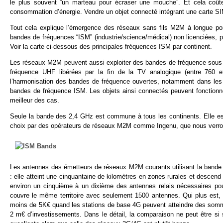
le plus souvent “un marteau pour écraser une mouche”. Et cela coûte 
consommation d’énergie. Vendre un objet connecté intégrant une carte SIM 
Tout cela explique l’émergence des réseaux sans fils M2M à longue por
bandes de fréquences “ISM” (industrie/science/médical) non licenciées,
Voir la carte ci-dessous des principales fréquences ISM par continent.
Les réseaux M2M peuvent aussi exploiter des bandes de fréquence sous 
fréquence UHF libérées par la fin de la TV analogique (entre 760 
l’harmonisation des bandes de fréquence ouvertes, notamment dans le
bandes de fréquence ISM. Les objets ainsi connectés peuvent fonctionn
meilleur des cas.
Seule la bande des 2,4 GHz est commune à tous les continents. Elle est 
choix par des opérateurs de réseaux M2M comme Ingenu, que nous verron
Les antennes des émetteurs de réseaux M2M courants utilisant la band
: elle atteint une cinquantaine de kilomètres en zones rurales et descend
environ un cinquième à un dixième des antennes relais nécessaires po
couvre le même territoire avec seulement 1500 antennes. Qui plus est
moins de 5K€ quand les stations de base 4G peuvent atteindre des somme
2 m€ d’investissements. Dans le détail, la comparaison ne peut être si 