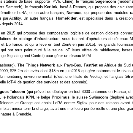
s stations de base, supporte IPV6, Chine), le français
Sagemcom
(modems
ts Semtech), le français
Kerlink
, basé à Rennes,
qui propose des calculate
d’émetteur LoRA, et un autre français,
Nemeus,
qui propose des modules ra
par Actility. Un autre français,
HomeRider
, est spécialisé dans la créatio
A depuis 2014.
e en 2015 qui propose des composants logiciels de gestion d’objets connec
lutions de pilotage d’infrastructure, sous traitant d’opérateurs de réseaux 
t Bpifrance, et qui a levé en tout 25m€ en juin 2015), les grands fournisse
e
qui ont tous peinturluré à la sauce IoT leurs offres de middleware, bases
ge Signaling and Control) pour gérer un réseau M2M.
rasbourg),
The Things Network
aux Pays-Bas,
FastNet
en Afrique du Sud 
 2009, $25.2m de levés dont $18m en juin2015 qui gère notamment le niveau
 du monitoring environnemental (c’est une filiale de Veolia), et l’anglais
Str
elle IoT-X de gestion des services et des abonnés).
gues Telecom
(qui prévoit de déployer en tout 8000 antennes en France, cf
, le hollandais
KPN
, le belge
Proximus
, le suisse
Swisscom
(déployé avec
elecom et Orange ont choisi LoRA contre Sigfox pour des raisons avant t
blait mieux tenir la charge, avait une meilleure portée réelle et une plus gr
r nature à Grenoble.