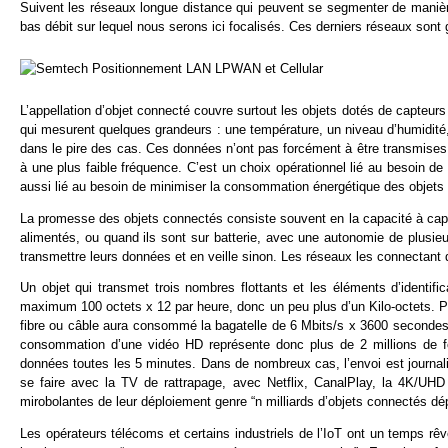
Suivent les réseaux longue distance qui peuvent se segmenter de maniè
bas débit sur lequel nous serons ici focalisés. Ces derniers réseaux 
L’appellation d’objet connecté couvre surtout les objets dotés de capte
qui mesurent quelques grandeurs : une température, un niveau d’humidité,
dans le pire des cas. Ces données n’ont pas forcément à être transmises 
à une plus faible fréquence. C’est un choix opérationnel lié au besoin de
aussi lié au besoin de minimiser la consommation énergétique des objets 
La promesse des objets connectés consiste souvent en la capacité à capt
alimentés, ou quand ils sont sur batterie, avec une autonomie de plusie
transmettre leurs données et en veille sinon. Les réseaux les connectant 
Un objet qui transmet trois nombres flottants et les éléments d’identi
maximum 100 octets x 12 par heure, donc un peu plus d’un Kilo-octets
fibre ou câble aura consommé la bagatelle de 6 Mbits/s x 3600 secondes =
consommation d’une vidéo HD représente donc plus de 2 millions de fo
données toutes les 5 minutes. Dans de nombreux cas, l’envoi est journali
se faire avec la TV de rattrapage, avec Netflix, CanalPlay, la 4K/UHD
mirobolantes de leur déploiement genre “n milliards d’objets connectés dé
Les opérateurs télécoms et certains industriels de l’IoT ont un temps 