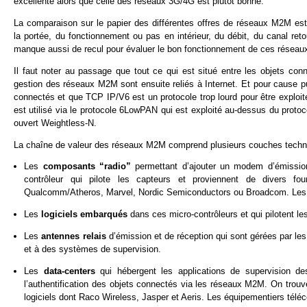
excellente alors que celle des réseaux 3G/4G est plutôt bonne.
La comparaison sur le papier des différentes offres de réseaux M2M est 
la portée, du fonctionnement ou pas en intérieur, du débit, du canal retou
manque aussi de recul pour évaluer le bon fonctionnement de ces réseaux u
Il faut noter au passage que tout ce qui est situé entre les objets con
gestion des réseaux M2M sont ensuite reliés à Internet. Et pour cause pu
connectés et que TCP IP/V6 est un protocole trop lourd pour être explo
est utilisé via le protocole 6LowPAN qui est exploité au-dessus du pro
ouvert Weightless-N.
La chaîne de valeur des réseaux M2M comprend plusieurs couches techn
Les
composants “radio”
permettant d’ajouter un modem d’émission
contrôleur qui pilote les capteurs et proviennent de divers fo
Qualcomm/Atheros, Marvel, Nordic Semiconductors ou Broadcom. Les c
Les
logiciels embarqués
dans ces micro-contrôleurs et qui pilotent le
Les
antennes relais
d’émission et de réception qui sont gérées par le
et à des systèmes de supervision.
Les
data-centers
qui hébergent les applications de supervision d
l’authentification des objets connectés via les réseaux M2M. On tr
logiciels dont Raco Wireless, Jasper et Aeris. Les équipementiers tél