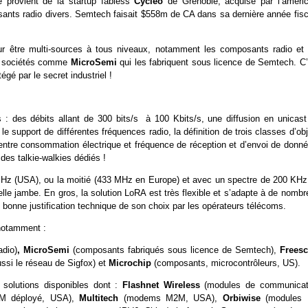
le provient de la startup fabless
Cycleo
de Grenoble, acquise par l’améric
ants radio divers. Semtech faisait $558m de CA dans sa dernière année fisc
r être multi-sources à tous niveaux, notamment les composants radio et 
de sociétés comme
MicroSemi
qui les fabriquent sous licence de Semtech. C’
égé par le secret industriel !
: des débits allant de 300 bits/s à 100 Kbits/s, une diffusion en unicast
e support de différentes fréquences radio, la définition de trois classes d’ob
 entre consommation électrique et fréquence de réception et d’envoi de donné
des talkie-walkies dédiés !
MHz (USA), ou la moitié (433 MHz en Europe) et avec un spectre de 200 KHz
le jambe. En gros, la solution LoRA est très flexible et s’adapte à de nombr
bonne justification technique de son choix par les opérateurs télécoms.
notamment :
adio)
, MicroSemi
(composants fabriqués sous licence de Semtech),
Freesc
ussi le réseau de Sigfox) et
Microchip
(composants, microcontrôleurs, US).
 solutions disponibles dont :
Flashnet Wireless
(modules de communicat
2M déployé, USA),
Multitech
(modems M2M, USA),
Orbiwise
(modules 