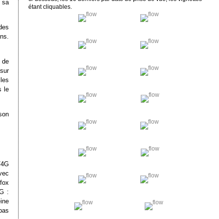
 sa
étant cliquables.
des
ns.
 de
sur
les
 le
son
/4G
avec
fox
G :
ine
pas