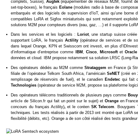
complets, Suisse),
Augtek
(équipementier de réseaux M2M, fournit de
set-top-boxes), le français
Eolane
(modules radio à base de composan
embarqués et des logiciels de supervision d’IoT, ainsi qu’une borne 
compatibles LoRA et Sigfox miniaturisés qui sont notamment exploités 
solutions M2M pour compteurs divers (eau, gaz, …) et il supporte LoR
Dans les services et les logiciels :
Loriot
, une startup suisse créé
supportant LoRA, le français
Actility
(opérateur de services et de so
dans lequel Orange, KPN et Swisscom ont investi, en plus d’IDInvest e
d’informatique d’entreprise comme
IBM
,
Cisco
,
Microsoft
et
Oracl
données et cloud. IBM propose notamment sa solution LRSC (Long-Ran
Des opérateurs dédiés au M2M comme
Strataggem
en France (à St
filiale de l’opérateur Telkom South Africa, l’américain
SeNET
(créé en
remplissage de réservoirs de fuel), et le canadien
Endetec
qui fait
Technologies
(opérateur de service M2M, propose sa plateforme logici
Des opérateurs télécoms traditionnels de plusieurs pays comme
Bouy
article
de Silicon.fr qui fait un point sur le sujet) et
Orange
en France
concours du français Actility)
,
et le coréen
SK Telecom
. Bouygues T
techniques. Les tests réalisés à partir de 2013 ont montré que LoRA sem
flexibilité (débits, etc). Orange a de son côté réalisé des tests grandeu