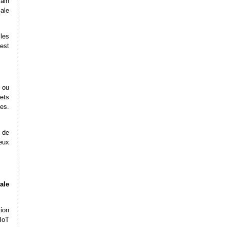
ain
ale
les
est
 ou
jets
es.
 de
eux
ale
ion
IoT