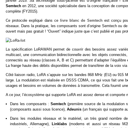
janvier 2015. Sa technologie sous-jacente est d’origine française ! El
Semtech
en 2012, une société spécialisée dans la conception de compos
complète (FY2015).
Ce protocole expliqué dans ce
livre blanc de Semtech
est conçu pou
réseaux. Dans la pratique, les composants sont d’origine Semtech ou 
ouvert mais pas gratuit ! “Ouvert” indique juste que c’est publié et pas prot
La spécification LoRAWAN permet de couvrir des besoins assez variés 
multicast, une communication bidirectionnelle avec les objets connectés, l
connectés au réseau (classes A, B et C) permettant d’adapter l’équilibre
La frange haute des débits disponibles permet de transférer de la voix via 
Côté liaison radio, LoRA s’appuie sur les bandes 868 MHz (EU) ou 915 
large. La modulation est réalisée en DSSS CDMA, ce qui vous fait une bel
usages et besoins en volumes de données à transmettre. Cela fournit une 
A ce jour, l’écosystème qui supporte LoRA est assez dense et comporte 
Dans les composants :
Semtech
(première source de la modulation r
(composants aussi sous licence),
Adeunis
(un français qui supporte a
Dans les modules réseaux et le matériel, un très grand nombre de
industriels, Allemagne),
Linklabs
(modems et aussi un réseau M