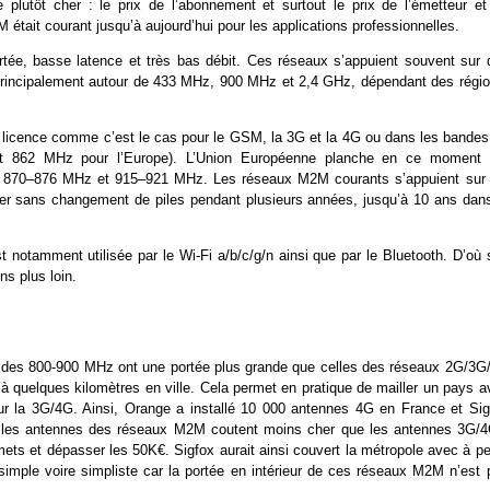
plutôt cher : le prix de l’abonnement et surtout le prix de l’émetteur et
était courant jusqu’à aujourd’hui pour les applications professionnelles.
tée, basse latence et très bas débit. Ces réseaux s’appuient souvent sur 
 principalement autour de 433 MHz, 900 MHz et 2,4 GHz, dépendant des régio
licence comme c’est le cas pour le GSM, la 3G et la 4G ou dans les bandes
et
862 MHz pour l’Europe
). L’Union Européenne planche en ce moment 
s 870–876 MHz et 915–921 MHz. Les réseaux M2M courants s’appuient sur 
er sans changement de piles pendant plusieurs années, jusqu’à 10 ans dans
notamment utilisée par le Wi-Fi a/b/c/g/n ainsi que par le Bluetooth. D’où 
s plus loin.
e des 800-900 MHz ont une portée plus grande que celles des réseaux 2G/3G
 à quelques kilomètres en ville. Cela permet en pratique de mailler un pays 
ur la 3G/4G. Ainsi, Orange a installé 10 000 antennes 4G en France et Sig
, les antennes des réseaux M2M coutent moins cher que les antennes 3G/4
ts et dépasser les 50K€. Sigfox aurait ainsi couvert la métropole avec à pe
simple voire simpliste car la portée en intérieur de ces réseaux M2M n’est 