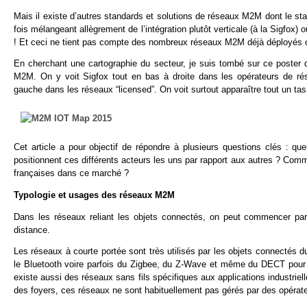
Mais il existe d’autres standards et solutions de réseaux M2M dont le st
fois mélangeant allègrement de l’intégration plutôt verticale (à la Sigfox) 
! Et ceci ne tient pas compte des nombreux réseaux M2M déjà déployés ou
En cherchant une cartographie du secteur, je suis tombé sur ce poster
M2M. On y voit Sigfox tout en bas à droite dans les opérateurs de rés
gauche dans les réseaux “licensed”. On voit surtout apparaître tout un tas 
Cet article a pour objectif de répondre à plusieurs questions clés :
positionnent ces différents acteurs les uns par rapport aux autres ? Comm
françaises dans ce marché ?
Typologie et usages des réseaux M2M
Dans les réseaux reliant les objets connectés, on peut commencer par 
distance.
Les réseaux à courte portée sont très utilisés par les objets connectés du
le Bluetooth voire parfois du Zigbee, du Z-Wave et même du DECT pour le
existe aussi des réseaux sans fils spécifiques aux applications industrie
des foyers, ces réseaux ne sont habituellement pas gérés par des opérat