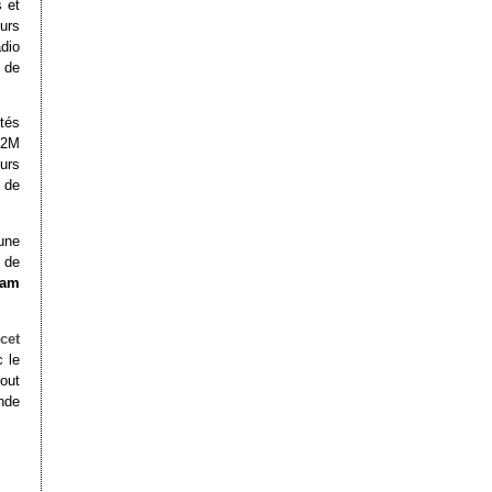
 et
urs
dio
n de
tés
M2M
urs
 de
une
 de
eam
cet
 le
out
ande