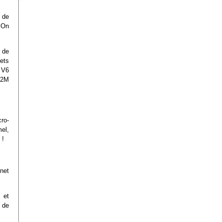
 de
. On
 de
ets
 V6
M2M
ro-
el,
 !
rnet
 et
 de