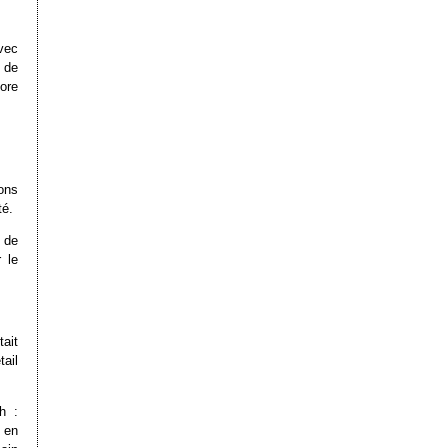
vec
e de
ore
ons
té.
l de
 le
ait
ail
h :
e en