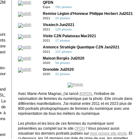
M2M
QFDN
Expo
791 photos
Remise Légion d'Honneur Philippe Herbert Jul2021
2021
15 photos
Vivatech Jun2021
2021
120 photos
urs
Visite C2N Palaiseau Mar2021
nts
2021
17 photos
ire
Annonce Stratégie Quantique C2N Jan2021
’est
2021
137 photos
Maison Bergès Jul2020
2020
54 photos
to-
Grenoble Jul2020
our
2020
22 photos
and
Avec Marie-Anne Magnac, j'ai lancé
#QFDN
, l'initiative de
SL,
valorisation de femmes du numérique par la photo. Elle circule dans
 La
différentes manifestations. J'ai réalisé entre 2011 et mi 2023 plus de
 de
800 portraits photographiques de femmes du numérique avec une
x à
représentation de tous les métiers du numérique.
ons
Les photos et les bios de ces femmes du numérique sont
présentées au complet sur le site
QFDN
! Vous pouvez aussi
visualiser les derniers portraits publiés sur
mon propre site photo
. Et
est
ci-dessous, les 16 derniers par date de prise de vue, les vignettes