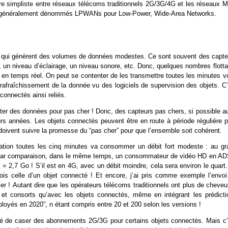
re simpliste entre réseaux télécoms traditionnels 2G/3G/4G et les réseaux 
sont généralement dénommés LPWANs pour Low-Power, Wide-Area Networks.
urs qui génèrent des volumes de données modestes. Ce sont souvent des capte
 un niveau d’éclairage, un niveau sonore, etc. Donc, quelques nombres flotta
en temps réel. On peut se contenter de les transmettre toutes les minutes vo
 rafraîchissement de la donnée vu des logiciels de supervision des objets. C
connectés ainsi reliés.
er des données pour pas cher ! Donc, des capteurs pas chers, si possible au
urs années. Les objets connectés peuvent être en route à période régulière p
doivent suivre la promesse du “pas cher” pour que l’ensemble soit cohérent.
fication toutes les cinq minutes va consommer un débit fort modeste : au gr
. Par comparaison, dans le même temps, un consommateur de vidéo HD en AD
 2,7 Go ! S’il est en 4G, avec un débit moindre, cela sera environ le quart.
is celle d’un objet connecté ! Et encore, j’ai pris comme exemple l’envoi
er ! Autant dire que les opérateurs télécoms traditionnels ont plus de cheveu
 et consorts qu’avec les objets connectés, même en intégrant les prédicti
ployés en 2020”, n étant compris entre 20 et 200 selon les versions !
rêvé de caser des abonnements 2G/3G pour certains objets connectés. Mais c’