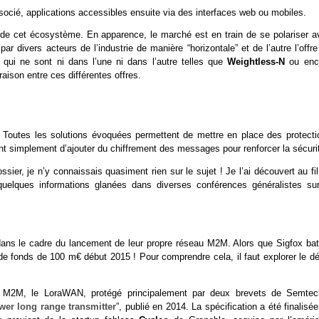
ssocié, applications accessibles ensuite via des interfaces web ou mobiles.
 de cet écosystème. En apparence, le marché est en train de se polariser a
ar divers acteurs de l’industrie de manière “horizontale” et de l’autre l’offr
s qui ne sont ni dans l’une ni dans l’autre telles que
Weightless-N
ou enc
aison entre ces différentes offres.
té. Toutes les solutions évoquées permettent de mettre en place des protecti
t simplement d’ajouter du chiffrement des messages pour renforcer la sécuri
ier, je n’y connaissais quasiment rien sur le sujet ! Je l’ai découvert au fi
quelques informations glanées dans diverses conférences généralistes sur
ns le cadre du lancement de leur propre réseau M2M. Alors que Sigfox batt
de fonds de 100 m€ début 2015 ! Pour comprendre cela, il faut explorer le dét
rt” M2M, le LoraWAN, protégé principalement par deux brevets de Semtec
er long range transmitter
”, publié en 2014. La spécification a été finalisé