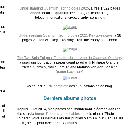
aque
Understanding Quantum Technologies 2025
, a free 1,522 pages
atin
ebook about all quantum technologies (computing,
telecommunications, cryptography, sensing):
 du
t à
Understanding Quantum Technologies 2025 Key takeaways
, a 38
pages version with key takeaways from the eponymous book.
The Two-Spin Enigma: From the Helium Atom to Quantum Ontology
,
 se
a quantum foundations paper coauthored with Philippe Grangier,
étés
Alexia Auffèves, Nayla Farouki and Mathias Van den Bossche
(
paper backstory
).
Voir aussi la
liste complète
des publications de ce blog.
gue
Derniers albums photos
i et
Depuis juillet 2014, mes photos sont maintenant intégrées dans ce
 Il
site sous la
forme d'albums consultables
dans le plugin "Photo-
s et
Folders". Voici les derniers albums publiés ou mis à jour. Cliquez sur
les vignettes pour accéder aux albums.