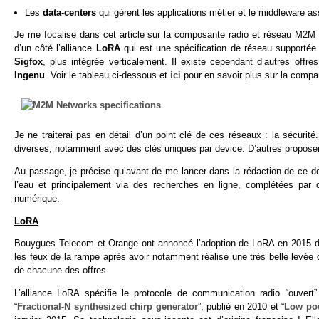
Les
data-centers
qui gèrent les applications métier et le middleware a
Je me focalise dans cet article sur la composante radio et réseau M2M
d’un côté l’alliance
LoRA
qui est une spécification de réseau supportée p
Sigfox
, plus intégrée verticalement. Il existe cependant d’autres offre
Ingenu
. Voir le tableau ci-dessous et
ici
pour en savoir plus sur la compar
Je ne traiterai pas en détail d’un point clé de ces réseaux : la sécuri
diverses, notamment avec des clés uniques par device. D’autres proposen
Au passage, je précise qu’avant de me lancer dans la rédaction de ce doss
l’eau et principalement via des recherches en ligne, complétées par 
numérique.
LoRA
Bouygues Telecom et Orange ont annoncé l’adoption de LoRA en 2015 da
les feux de la rampe après avoir notamment réalisé une très belle levée 
de chacune des offres.
L’alliance LoRA spécifie le protocole de communication radio “ouve
“
Fractional-N synthesized chirp generator
”, publié en 2010 et “
Low pow