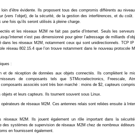
loin d’être évidente. Ils proposent tous des compromis différents au niveau
r (vers l’objet), de la sécurité, de la gestion des interférences, et du coût
ne fois qu’ils seront utilisés à pleine charge.
nectés et les réseaux M2M ne fait pas partie d’Internet. Seuls les serveurs
isqu’Internet n’est pas dimensionné pour gérer l’adressage de milliards d’obj
ité dans les réseaux M2M, notamment ceux qui sont unidirectionnels. TCP IP
tocole réseau 802.15.4 que l’on trouve notamment dans le nouveau protocole 
iques :
 et de réception de données aux objets connectés. Ils complètent le mic
urnisseurs de composants tels que STMicroelectronics, Freescale, Atm
omposants associés sont très bon marché : moins de $2, capteurs compris
s objets et leurs capteurs. Ils tournent souvent sous Linux.
s opérateurs de réseaux M2M. Ces antennes relais sont reliées ensuite à Inte
es réseaux M2M. Ils jouent également un rôle important dans la sécurité
ouve des systèmes de supervision de réseaux M2M chez de nombreux éditeurs
écoms en fournissent également.