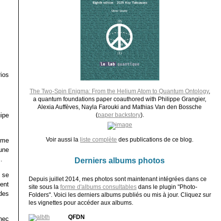
ios
The Two-Spin Enigma: From the Helium Atom to Quantum Ontology
,
a quantum foundations paper coauthored with Philippe Grangier,
Alexia Auffèves, Nayla Farouki and Mathias Van den Bossche
ipe
(
paper backstory
).
Voir aussi la
liste complète
des publications de ce blog.
ême
 une
.
Derniers albums photos
 se
Depuis juillet 2014, mes photos sont maintenant intégrées dans ce
ent
site sous la
forme d'albums consultables
dans le plugin "Photo-
 des
Folders". Voici les derniers albums publiés ou mis à jour. Cliquez sur
les vignettes pour accéder aux albums.
QFDN
hec