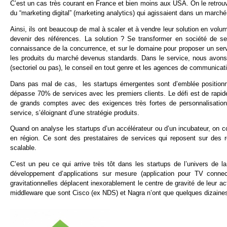
C’est un cas très courant en France et bien moins aux USA. On le retrouve
du “marketing digital” (marketing analytics) qui agissaient dans un marché
Ainsi, ils ont beaucoup de mal à scaler et à vendre leur solution en vol
devenir des références. La solution ? Se transformer en société de serv
connaissance de la concurrence, et sur le domaine pour proposer un servi
les produits du marché devenus standards. Dans le service, nous avon
(sectoriel ou pas), le conseil en tout genre et les agences de communicati
Dans pas mal de cas, les startups émergentes sont d’emblée positionn
dépasse 70% de services avec les premiers clients. Le défi est de rapidem
de grands comptes avec des exigences très fortes de personnalisation 
service, s’éloignant d’une stratégie produits.
Quand on analyse les startups d’un accélérateur ou d’un incubateur, on c
en région. Ce sont des prestataires de services qui reposent sur des
scalable.
C’est un peu ce qui arrive très tôt dans les startups de l’univers de l
développement d’applications sur mesure (application pour TV connec
gravitationnelles déplacent inexorablement le centre de gravité de leur 
middleware que sont Cisco (ex NDS) et Nagra n’ont que quelques dizaines 