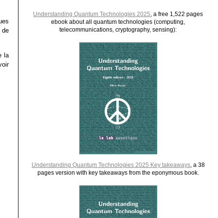
Understanding Quantum Technologies 2025
, a free 1,522 pages
ues
ebook about all quantum technologies (computing,
telecommunications, cryptography, sensing):
s de
 la
voir
Understanding Quantum Technologies 2025 Key takeaways
, a 38
pages version with key takeaways from the eponymous book.