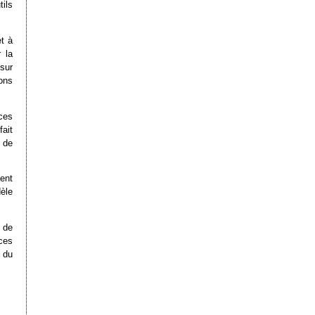
tils
t à
 la
sur
ons
ces
fait
 de
ent
èle
 de
ces
 du