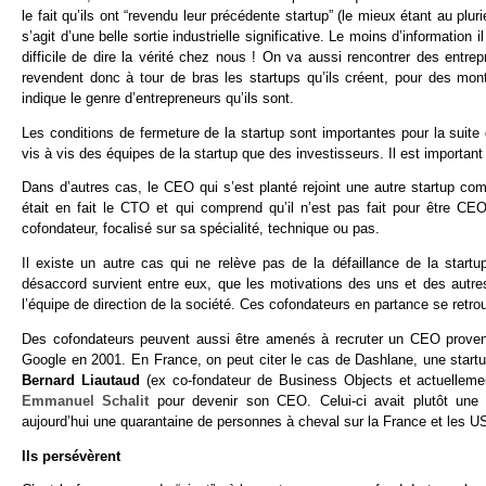
le fait qu’ils ont “revendu leur précédente startup” (le mieux étant au plurie
s’agit d’une belle sortie industrielle significative. Le moins d’information 
difficile de dire la vérité chez nous ! On va aussi rencontrer des entr
revendent donc à tour de bras les startups qu’ils créent, pour des m
indique le genre d’entrepreneurs qu’ils sont.
Les conditions de fermeture de la startup sont importantes pour la suite
vis à vis des équipes de la startup que des investisseurs. Il est importan
Dans d’autres cas, le CEO qui s’est planté rejoint une autre startup
était en fait le CTO et qui comprend qu’il n’est pas fait pour être CE
cofondateur, focalisé sur sa spécialité, technique ou pas.
Il existe un autre cas qui ne relève pas de la défaillance de la star
désaccord survient entre eux, que les motivations des uns et des autre
l’équipe de direction de la société. Ces cofondateurs en partance se retr
Des cofondateurs peuvent aussi être amenés à recruter un CEO provenan
Google en 2001. En France, on peut citer le cas de Dashlane, une start
Bernard Liautaud
(ex co-fondateur de Business Objects et actuelleme
Emmanuel Schalit
pour devenir son CEO. Celui-ci avait plutôt une e
aujourd’hui une quarantaine de personnes à cheval sur la France et les U
Ils persévèrent