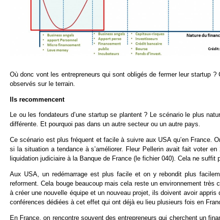
Où donc vont les entrepreneurs qui sont obligés de fermer leur startup 
observés sur le terrain.
Ils recommencent
Le ou les fondateurs d’une startup se plantent ? Le scénario le plus n
différente. Et pourquoi pas dans un autre secteur ou un autre pays.
Ce scénario est plus fréquent et facile à suivre aux USA qu’en France. 
si la situation a tendance à s’améliorer. Fleur Pellerin avait fait voter
liquidation judiciaire à la Banque de France (le fichier 040). Cela ne suffi
Aux USA, un redémarrage est plus facile et on y rebondit plus facile
reforment. Cela bouge beaucoup mais cela reste un environnement très c
à créer une nouvelle équipe et un nouveau projet, ils doivent avoir appri
conférences dédiées à cet effet qui ont déjà eu lieu plusieurs fois en Fran
En France, on rencontre souvent des entrepreneurs qui cherchent un fina