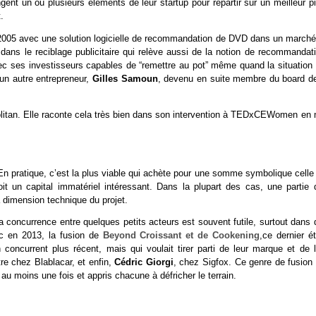
ent un ou plusieurs éléments de leur startup pour repartir sur un meilleur p
.
 2005 avec une solution logicielle de recommandation de DVD dans un marché
e dans le reciblage publicitaire qui relève aussi de la notion de recommandat
vec ses investisseurs capables de “remettre au pot” même quand la situation 
’un autre entrepreneur,
Gilles Samoun
, devenu en suite membre du board de
itan. Elle raconte cela très bien dans son intervention à TEDxCEWomen en 
En pratique, c’est la plus viable qui achète pour une somme symbolique celle
it un capital immatériel intéressant. Dans la plupart des cas, une partie 
la dimension technique du projet.
a concurrence entre quelques petits acteurs est souvent futile, surtout dans
ec en 2013, la fusion de
Beyond Croissant et de Cookening
,ce dernier é
concurrent plus récent, mais qui voulait tirer parti de leur marque et de l
re chez Blablacar, et enfin,
Cédric Giorgi
, chez Sigfox. Ce genre de fusion 
u moins une fois et appris chacune à défricher le terrain.