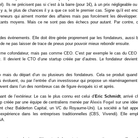
l). Ils ne précisent pas si c’est à la barre (pour 1€), à un prix négligeable ou 
il y a, le plus de chances il y a que ce soit le premier cas. Signe qu’il est en
epreneurs qui aiment monter des affaires mais pas forcément les développer. 
ontants moyens. Mais ce ne sont pas des échecs pour autant. Par contre, c
 des événements. Elle doit être gérée proprement par les fondateurs, aussi b
t de ne pas laisser de trace de pneus pour pouvoir mieux rebondir ensuite.
 comme cofondateur, mais pas comme CEO. C’est par exemple le cas du CEO 
O. Il devient le CTO d’une startup créée par d’autres. Le fondateur devient
tup mais du départ d’un ou plusieurs des fondateurs. Cela se produit quand
s évoluent, ou par l’entrée d’un investisseur qui propose un réaménagement
ouvent dans l’un des nombreux cas de figure évoqués ici et après.
t de l’extérieur. Le cas le plus connu est celui d’
Eric Schmidt
, arrivé 
up créée par une équipe de centraliens menée par
Alexis Fogel
sur une idée
nt chez Balderton Capital, un VC du Royaume-Uni). La société a fait appe
xpérience dans les entreprises traditionnelles (CBS, Vivendi). Elle empl
SA.