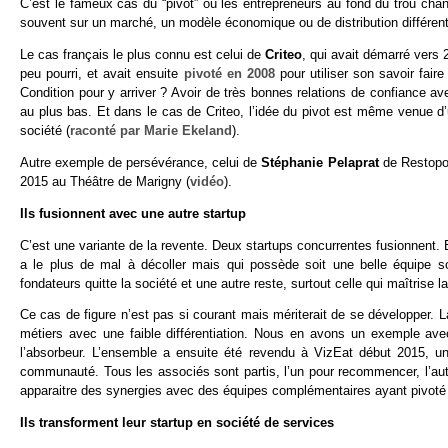
C’est le fameux cas du “pivot” où les entrepreneurs au fond du trou chang
souvent sur un marché, un modèle économique ou de distribution différent
Le cas français le plus connu est celui de
Criteo
, qui avait démarré vers
peu pourri, et avait ensuite
pivoté en 2008
pour utiliser son savoir fair
Condition pour y arriver ? Avoir de très bonnes relations de confiance a
au plus bas. Et dans le cas de Criteo, l’idée du pivot est même venue d
société (
raconté par Marie Ekeland
).
Autre exemple de persévérance, celui de
Stéphanie Pelaprat
de Restopol
2015 au Théâtre de Marigny (
vidéo
).
Ils fusionnent avec une autre startup
C’est une variante de la revente. Deux startups concurrentes fusionnent. 
a le plus de mal à décoller mais qui possède soit une belle équipe so
fondateurs quitte la société et une autre reste, surtout celle qui maîtrise 
Ce cas de figure n’est pas si courant mais mériterait de se développer. L
métiers avec une faible différentiation. Nous en avons un exemple av
l’absorbeur. L’ensemble a ensuite été revendu à VizEat début 2015, un 
communauté. Tous les associés sont partis, l’un pour recommencer, l’aut
apparaitre des synergies avec des équipes complémentaires ayant pivoté a
Ils transforment leur startup en société de services