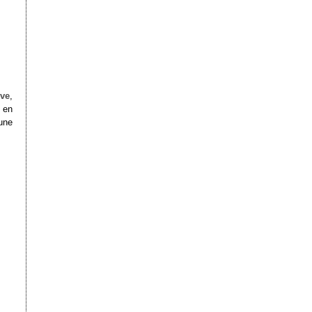
ive
,
s en
une