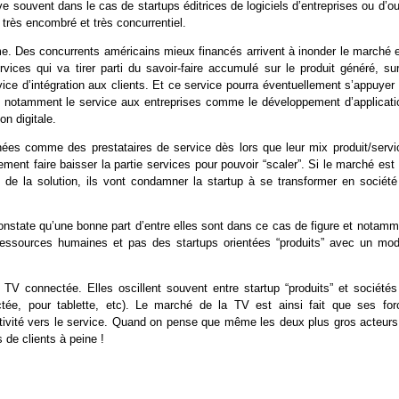
 souvent dans le cas de startups éditrices de logiciels d’entreprises ou d’ou
 très encombré et très concurrentiel.
ume. Des concurrents américains mieux financés arrivent à inonder le marché e
ices qui va tirer parti du savoir-faire accumulé sur le produit généré, sur
ce d’intégration aux clients. Et ce service pourra éventuellement s’appuyer 
s notamment le service aux entreprises comme le développement d’applicati
on digitale.
ées comme des prestataires de service dès lors que leur mix produit/servi
ent faire baisser la partie services pour pouvoir “scaler”. Si le marché est 
de la solution, ils vont condamner la startup à se transformer en société
onstate qu’une bonne part d’entre elles sont dans ce cas de figure et notamm
 ressources humaines et pas des startups orientées “produits” avec un mod
a TV connectée. Elles oscillent souvent entre startup “produits” et sociétés
tée, pour tablette, etc). Le marché de la TV est ainsi fait que ses for
activité vers le service. Quand on pense que même les deux plus gros acteurs
de clients à peine !