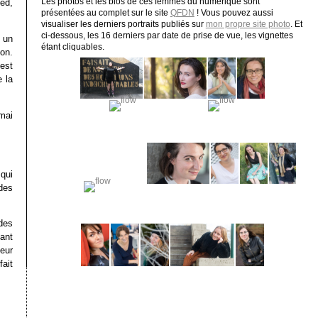
Les photos et les bios de ces femmes du numérique sont
ied,
présentées au complet sur le site
QFDN
! Vous pouvez aussi
visualiser les derniers portraits publiés sur
mon propre site photo
. Et
ci-dessous, les 16 derniers par date de prise de vue, les vignettes
 un
étant cliquables.
ion.
est
 la
mai
 qui
des
 des
tant
eur
fait