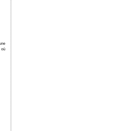
une
 où