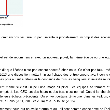
? Commençons par faire un petit inventaire probablement incomplet des scénar
aturel est de recommencer avec un nouveau projet, la même équipe ou une équ
On dit que l’échec n’est pas encore accepté chez nous. Ce n’est pas faux, m
 en 2013 une disposition mettant fin au fichage des entrepreneurs ayant connu
t pas pour autant à retrouver la confiance de tous les banquiers et investisseurs
ment même si c’est un peu une image d’Epinal. Les équipes se forment et
ompétitif. Les CEO ont des hauts et des bas, c’est normal. Quand ils cherch
s de leurs échecs précédents. On en voit certains témoigner dans les Failcon,
ce, à Paris (2011, 2012 et 2014) et à Toulouse (2015).
ncement pour leur nouvelle startup et qui utilisent comme cache sexe de l’éc