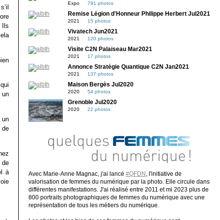
Expo
791 photos
s’il
Remise Légion d'Honneur Philippe Herbert Jul2021
core
2021
15 photos
Ils
Vivatech Jun2021
ela
2021
120 photos
Visite C2N Palaiseau Mar2021
2021
17 photos
ien
Annonce Stratégie Quantique C2N Jan2021
2021
137 photos
qui
Maison Bergès Jul2020
2020
54 photos
 un
Grenoble Jul2020
2020
22 photos
 un
 de
chez
 de
l à
Avec Marie-Anne Magnac, j'ai lancé
#QFDN
, l'initiative de
oie
valorisation de femmes du numérique par la photo. Elle circule dans
différentes manifestations. J'ai réalisé entre 2011 et mi 2023 plus de
800 portraits photographiques de femmes du numérique avec une
représentation de tous les métiers du numérique.