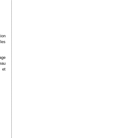
tion
les
age
eau
 et