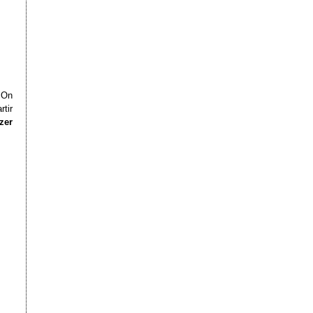
 On
tir
zer