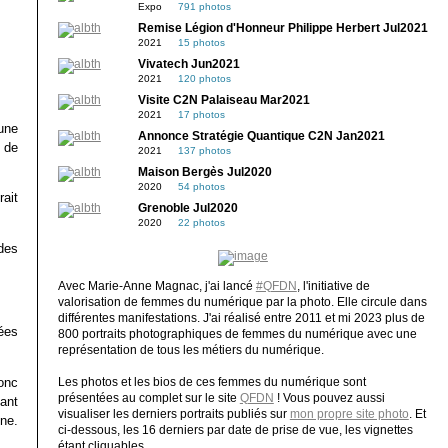
Expo
791 photos
Remise Légion d'Honneur Philippe Herbert Jul2021
2021
15 photos
Vivatech Jun2021
2021
120 photos
Visite C2N Palaiseau Mar2021
2021
17 photos
une
Annonce Stratégie Quantique C2N Jan2021
 de
2021
137 photos
Maison Bergès Jul2020
2020
54 photos
ait
Grenoble Jul2020
2020
22 photos
 des
Avec Marie-Anne Magnac, j'ai lancé
#QFDN
, l'initiative de
valorisation de femmes du numérique par la photo. Elle circule dans
différentes manifestations. J'ai réalisé entre 2011 et mi 2023 plus de
ées
800 portraits photographiques de femmes du numérique avec une
représentation de tous les métiers du numérique.
onc
Les photos et les bios de ces femmes du numérique sont
présentées au complet sur le site
QFDN
! Vous pouvez aussi
ant
visualiser les derniers portraits publiés sur
mon propre site photo
. Et
ne.
ci-dessous, les 16 derniers par date de prise de vue, les vignettes
étant cliquables.