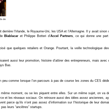
nds de
errière l’Irlande, le Royaume-Uni, les USA et l’Allemagne. Il y avait sinon 
 de
Blablacar
et Philippe Botteri d’
Accel Partners
, ce qui donne une part
oisé que quelques retailers et Orange. Pourtant, la veille technologique devr
isaient aussi leur promotion, histoire d’attirer des entrepreneurs, mais avec
Pays Bas.
, un peu comme lorsque l’on parcours à pas de course les zones du CES dédi
 au même moment, ou se les piquent entre elles. Sur un même sujet, on va d
erce et les réseaux sociaux. On retrouve aussi des idées assez anciennes, ay
nt parce qu’ils n’ont pas assez d’information sur l’historique de leur domai
pas leurs “ancêtres” startups.