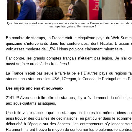
Qui plus est, ce stand était situé juste en face de la zone de Business France avec six sta
startups françaises. Un message ?
En nombre de startups, la France était le cinquième pays du Web Summit d
quinzaine d’intervenants dans les conférences, dont Nicolas Brusson
voix assez modeste de 1,5% ! Nous pouvons clairement mieux faire.
Par contre, les grands comptes français n’étaient pas légion. Je n’ai cr
aussi se faire au-delà des frontières !
La France n’était pas seule à faire la belle ! D’autres pays ou régions fa
stands sans startups : les USA, l’Oregon, le Canada, le Portugal et les 
Des sujets anciens et nouveaux
2141 !!! Avec une telle offre de startups, il y a évidemment du déchet
aux sous-traitants asiatiques.
Une telle visite rappelle que les startups ont toutes les mêmes idées
ainsi trouver des dizaines de déclinaisons, en particulier dans le ecomm
débouché à l’époque sur des échecs. Les entrepreneurs s’y lancent souve
Rarement, ils ont trouvé le moyen de contourner les problèmes rencontrés 