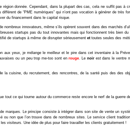
e région donnée. Cependant, dans la plupart des cas, cela ne suffit pas à cr
s différent de “PME numériques” qui n’ont pas vocation à générer de très for
uver du financement dans le capital risque.
e nombreux innovateurs, même s’ils opèrent souvent dans des marchés d’ult
mbreuses startups pas du tout innovantes mais qui fonctionnent très bien du f
entifié de startups à même de disrupter sérieusement
et
toutes seules des méti
 aux yeux, je mélange le meilleur et le pire dans cet inventaire à la Préver
auvaises ou un peu trop me-too sont en
rouge
. Le
noir
est dans le ventre 
de la cuisine, du recrutement, des rencontres, de la santé puis des des obj
e tout ce qui tourne autour du commerce reste encore le nerf de la guerre de
 marques. Le principe consiste à intégrer dans son site de vente un syst
sé ou non que l’on trouve dans de nombreux sites. Le service client tradition
 les visiteurs. Une idée de plus pour faire travailler les clients gratuitement !