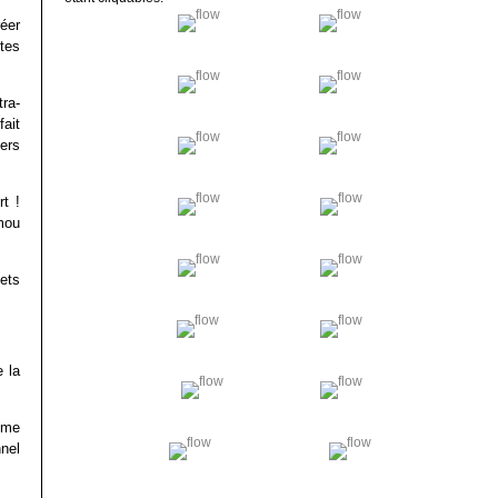
éer
tes
ra-
ait
ers
t !
mou
ets
 la
ème
nel