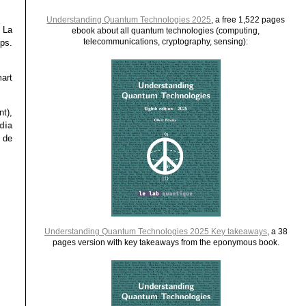
Understanding Quantum Technologies 2025
, a free 1,522 pages
 La
ebook about all quantum technologies (computing,
telecommunications, cryptography, sensing):
ps.
art
t),
dia
 de
Understanding Quantum Technologies 2025 Key takeaways
, a 38
pages version with key takeaways from the eponymous book.