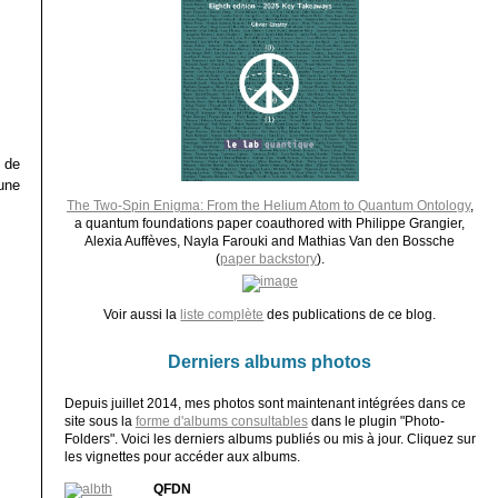
 de
une
The Two-Spin Enigma: From the Helium Atom to Quantum Ontology
,
a quantum foundations paper coauthored with Philippe Grangier,
Alexia Auffèves, Nayla Farouki and Mathias Van den Bossche
(
paper backstory
).
Voir aussi la
liste complète
des publications de ce blog.
Derniers albums photos
Depuis juillet 2014, mes photos sont maintenant intégrées dans ce
site sous la
forme d'albums consultables
dans le plugin "Photo-
Folders". Voici les derniers albums publiés ou mis à jour. Cliquez sur
les vignettes pour accéder aux albums.
QFDN