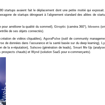
0 startups avaient fait le déplacement dont une petite moitié qui exposait.
exagone de startups dérogeant à l’alignement standard des allées de startu
 pour améliorer la qualité du sommeil),
Giroptic
(caméra 360°),
Idosens
(sm
ontrôle de ses objets connectés).
 création de vidéos cliquables),
AgoraPulse
(outil de community managemen
yse de données dans l’assurance et la santé basée sur du deep learning),
Ly
on de la e-réputation),
Salezeo
(génération de leads),
Smart Me Up
(analyse
les prospects chauds) et
Wynd
(solution SaaS pour e-commerçants).