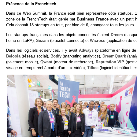
Présence de la Frenchtech
Dans ce Web Summit, la France était bien représentée côté startups. 18
zone de la FrenchTech était gérée par
Business France
avec un petit h
Cela donnait 18 startups en tout, par bloc de 6, changeant tous les jours.
Les startups françaises dans les objets connectés étaient
Dreem
(casque
home en LoRA),
Sezam
(bracelet connecté) et
Wicross
(application de c
Dans les logiciels et services, il y avait
Adways
(plateforme en ligne de
Beloola
(réseau social),
Botify
(marketing analytics),
DreamQuark
(anal
(paiement mobile),
Qwant
(moteur de recherche),
Reputation VIP
(gesti
visage en temps réel à partir d’un flux vidéo),
Tilkee
(logiciel identifiant 