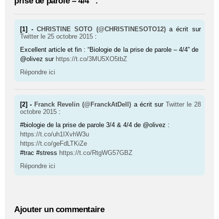
prise de parole – 4/4” :
[1] -
CHRISTINE SOTO (@CHRISTINESOTO12)
a écrit sur
Twitter
le 25 octobre 2015
:
Excellent article et fin : “Biologie de la prise de parole – 4/4” de
@olivez sur
https://t.co/3MU5XO5tbZ
Répondre ici
[2] -
Franck Revelin (@FranckAtDell)
a écrit sur
Twitter
le 28
octobre 2015
:
#biologie de la prise de parole 3/4 & 4/4 de @olivez :
https://t.co/uh1IXvhW3u
https://t.co/geFdLTKiZe
#trac #stress
https://t.co/RtgWG57GBZ
Répondre ici
Ajouter un commentaire