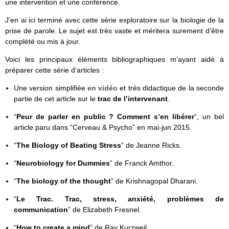
une intervention et une conférence.
J’en ai ici terminé avec cette série exploratoire sur la biologie de la
prise de parole. Le sujet est très vaste et méritera surement d’être
complété ou mis à jour.
Voici les principaux éléments bibliographiques m’ayant aidé à
préparer cette série d’articles :
Une version simplifiée
en vidéo
et très didactique de la seconde
partie de cet article sur le
trac de l’intervenant
.
“
Peur de parler en public ? Comment s’en libérer
“, un bel
article paru dans “Cerveau & Psycho” en mai-jun 2015.
“
The Biology of Beating Stress
” de Jeanne Ricks.
“
Neurobiology for Dummies
” de Franck Amthor.
“
The biology of the thought
” de Krishnagopal Dharani.
“
Le Trac. Trac, stress, anxiété, problèmes de
communication
” de Elizabeth Fresnel.
“
How to create a mind
” de Ray Kurzweil.