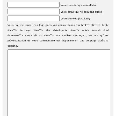
Votre pseudo, qui sera affiché
Votre email, qui ne sera pas publié
Votre site web (facultatif)
Vous pouvez utiliser ces tags dans vos commentaires :<a href="" title=""> <abbr
title=""> <acronym title=""> <b> <blockquote cite=""> <cite> <code> <del
datetime=""> <em> <i> <q cite=""> <s> <strike> <strong> , sachant qu'une
prévisualisation de votre commentaire est disponible en bas de page après le
captcha.