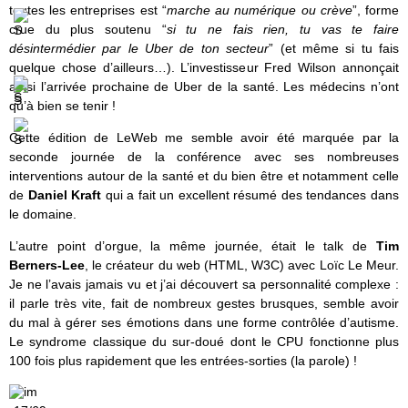
toutes les entreprises est “
marche au numérique ou crève
”, forme
crue du plus soutenu “
si tu ne fais rien, tu vas te faire
désintermédier par le Uber de ton secteur
” (et même si tu fais
quelque chose d’ailleurs…). L’investisseur Fred Wilson annonçait
ainsi l’arrivée prochaine de Uber de la santé. Les médecins n’ont
qu’à bien se tenir !
Cette édition de LeWeb me semble avoir été marquée par la
seconde journée de la conférence avec ses nombreuses
interventions autour de la santé et du bien être et notamment celle
de
Daniel Kraft
qui a fait un excellent résumé des tendances dans
le domaine.
L’autre point d’orgue, la même journée, était le talk de
Tim
Berners-Lee
, le créateur du web (HTML, W3C) avec Loïc Le Meur.
Je ne l’avais jamais vu et j’ai découvert sa personnalité complexe :
il parle très vite, fait de nombreux gestes brusques, semble avoir
du mal à gérer ses émotions dans une forme contrôlée d’autisme.
Le syndrome classique du sur-doué dont le CPU fonctionne plus
100 fois plus rapidement que les entrées-sorties (la parole) !