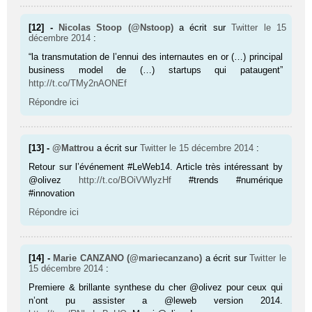
[12] -
Nicolas Stoop (@Nstoop)
a écrit sur
Twitter
le 15
décembre 2014
:
“la transmutation de l’ennui des internautes en or (…) principal
business model de (…) startups qui pataugent”
http://t.co/TMy2nAONEf
Répondre ici
[13] -
@Mattrou
a écrit sur
Twitter
le 15 décembre 2014
:
Retour sur l’événement #LeWeb14. Article très intéressant by
@olivez
http://t.co/BOiVWlyzHf
#trends #numérique
#innovation
Répondre ici
[14] -
Marie CANZANO (@mariecanzano)
a écrit sur
Twitter
le
15 décembre 2014
:
Premiere & brillante synthese du cher @olivez pour ceux qui
n’ont pu assister a @leweb version 2014.