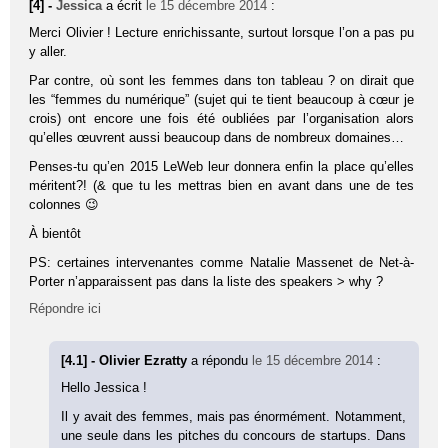
[4] -
Jessica
a écrit
le 15 décembre 2014
:
Merci Olivier ! Lecture enrichissante, surtout lorsque l’on a pas pu
y aller.
Par contre, où sont les femmes dans ton tableau ? on dirait que
les “femmes du numérique” (sujet qui te tient beaucoup à cœur je
crois) ont encore une fois été oubliées par l’organisation alors
qu’elles œuvrent aussi beaucoup dans de nombreux domaines…
Penses-tu qu’en 2015 LeWeb leur donnera enfin la place qu’elles
méritent?! (& que tu les mettras bien en avant dans une de tes
colonnes 😉
À bientôt
PS: certaines intervenantes comme Natalie Massenet de Net-à-
Porter n’apparaissent pas dans la liste des speakers > why ?
Répondre ici
[4.1] - Olivier Ezratty
a répondu
le 15 décembre 2014
:
Hello Jessica !
Il y avait des femmes, mais pas énormément. Notamment,
une seule dans les pitches du concours de startups. Dans