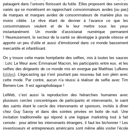
pataugent dans l’univers florissant du futile. Elles proposent des services
variés qui se monétisent en rapprochant consommateurs avides (ou pas)
de marques et marques avides de consommateurs de manière plus ou
moins ciblée. Le rêve étant de deviner à l’avance ce que les
consommateurs veulent et de le leur mettre sous les yeux
instantanément. Un monde d’assistanat numérique permanent
! Heureusement, le secteur de la santé se développe à grande vitesse et
apporte un peu d’utile et aussi d’émotionnel dans ce monde bassement
mercantile et infantilisant.
On y trouve cette manie horripilante des selfies, mis à toutes les sauces
: Loïc Le Meur avec Emmanuel Macron, les participants entre eux, et les
selfies des dirigeants de ce monde mis en exergue par Matthias Lufkens
(
slides
). L’égocasting qui n’est pourtant pas nouveau bat son plein avec
cette mode. Par contre, aucun n’a réussi à réaliser de selfie avec Tim
Berners-Lee. Il est agoraphobiaque !
LeWeb, c’est aussi la reproduction des hiérarchies humaines avec
plusieurs cercles concentriques de participants et intervenants, le saint
des saints étant le cercle des intervenants et sponsors, invités à dîner
chez Guy Savoy et dans des soirées privées en boite de nuit. Une
invitation traditionnelle qui répond à une logique marketing tout à fait
censée : pour attirer les intervenants étrangers, il faut les bichonner ! Les
investisseurs et entrepreneurs américains sont même allés visiter l’école