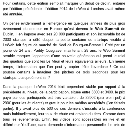
Pour certains, cette édition semblait marquer un début de déclin, entamé
par l’édition précédente. L’édition 2014 de LeWeb à Londres avait même
été annulée.
On pense évidemment à l’émergence en quelques années du plus gros
événement du secteur en Europe qu’est devenu le
Web Summit
de
Dublin. Il en impose avec ses 20 000 participants et son incroyable lot de
2000 startups à côté duquel la petite centaine de startups visible à
LeWeb fait figure de marché de Noël de Bourg-en-Bresse ! Créé par un
jeune de 24 ans, Paddy Cosgrave, maintenant 29 ans, le Web Summit
semble marquer l’apparition d’une nouvelle génération qui prend le relai
des quadras que sont les Le Meur et leurs équivalents ailleurs. En même
temps, l’information que l’on peut y capter frôle l’overdose ! Ce qui
pousse certains à imaginer des pitches de
trois secondes
pour les
startups. Jusqu’où iront-ils ?
Dans la pratique, LeWeb 2014 était cependant stable par rapport à la
précédente au niveau de la participation, située entre 3300 et 3400. le prix
payé par ces participants est très variable : de 2390€ (prix plein pot) à
290€ (pour les étudiants) et gratuit pour les médias accrédités (j’en faisais
partie). Il y avait plus de 500 de ces derniers d’inscrits à la conférence
mais habituellement, leur taux de chute est environ du tiers. Comme dans
tous les événements. Enfin, les vidéos sont accessibles en live et en
différé sur YouTube, sans demande d’information personnelle. Le prix de