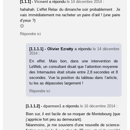
[1.1.1] -
Vicnent
a répondu
le 14 décembre 2014
:
hahahah. L’effet Relax du dimanche soir probablement . Je
vais immédiatement me racheter un paire d’œil ! (une paire
d’yeux ?)
🙂
Répondre ici
[1.1.1.1] - Olivier Ezratty
a répondu
le 14 décembre
2014
:
En effet. Mais bon, dans une intervention de
LeWeb, un consultant disait que l’attention moyenne
des Internautes était située entre 2,8 secondes et 8
secondes. Vue la position du tableau dans l’article,
tu les as dépassées largement !
Répondre ici
[1.1.1.2] -
dparmen1
a répondu
le 16 décembre 2014
:
Bien sur, il est facile de se moquer de Montebourg (que
j’apprécie fort peu au demeurant).
Néanmoins, je me souviens d’une nouvelle de science-