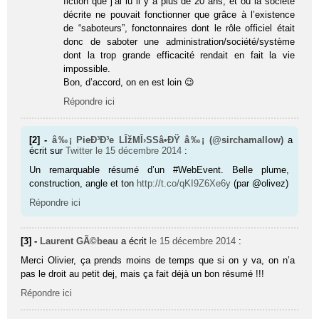
fiction que j’ai lu il y a plus de 20 ans, et où la société
décrite ne pouvait fonctionner que grâce à l’existence
de “saboteurs”, fonctonnaires dont le rôle officiel était
donc de saboter une administration/société/système
dont la trop grande efficacité rendait en fait la vie
impossible.
Bon, d’accord, on en est loin 😉
Répondre ici
[2] -
â‰¡ PieÐ³Ð³e LÎžMÎ›SSâ­•ÐŸ â‰¡ (@sirchamallow)
a
écrit sur
Twitter
le 15 décembre 2014
:
Un remarquable résumé d’un #WebEvent. Belle plume,
construction, angle et ton
http://t.co/qKI9Z6Xe6y
(par @olivez)
Répondre ici
[3] -
Laurent GÃ©beau
a écrit
le 15 décembre 2014
:
Merci Olivier, ça prends moins de temps que si on y va, on n’a
pas le droit au petit dej, mais ça fait déjà un bon résumé !!!
Répondre ici