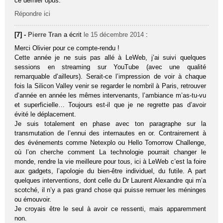
ce dernier opus.
Répondre ici
[7] -
Pierre Tran
a écrit
le 15 décembre 2014
:
Merci Olivier pour ce compte-rendu !
Cette année je ne suis pas allé à LeWeb, j’ai suivi quelques
sessions en streaming sur YouTube (avec une qualité
remarquable d’ailleurs). Serait-ce l’impression de voir à chaque
fois la Silicon Valley venir se regarder le nombril à Paris, retrouver
d’année en année les mêmes intervenants, l’ambiance m’as-tu-vu
et superficielle… Toujours est-il que je ne regrette pas d’avoir
évité le déplacement.
Je suis totalement en phase avec ton paragraphe sur la
transmutation de l’ennui des internautes en or. Contrairement à
des événements comme Netexplo ou Hello Tomorrow Challenge,
où l’on cherche comment La technologie pourrait changer le
monde, rendre la vie meilleure pour tous, ici à LeWeb c’est la foire
aux gadgets, l’apologie du bien-être individuel, du futile. A part
quelques interventions, dont celle du Dr Laurent Alexandre qui m’a
scotché, il n’y a pas grand chose qui puisse remuer les méninges
ou émouvoir.
Je croyais être le seul à avoir ce ressenti, mais apparemment
non.