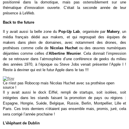
positionné dans la domotique, mais pas ostensiblement sur une
thématique d’innovation ouverte. C’était la seconde année de leur
présence à LeWeb.
Back to the future
Il y avait aussi la belle zone du
Pop-Up Lab
, organisée par
Makery
, un
média français dédié aux makers, et qui regroupait des équipes de
makers dans plein de domaines, avec notamment des drones, des
prothèses comme celle de
Nicolas Huchet
ou des œuvres numériques
déjantées comme celles d’
Albertine Meunier
. Cela donnait l’impression
de se retrouver dans l’atmosphère d’une conférence de geeks du milieu
des années 1970, à l’époque ou Steve Jobs venait présenter l’Apple I !
Reste à deviner qui est le futur Apple dans le tas !!!
Ce n'est pas Robocop mais Nicolas Huchet avec sa prothèse open
source !
Il y avait aussi le dock Eiffel, rempli de startups, soit isolées, soit
intégrées dans les stands faisant la promotion de pays ou régions :
Espagne, Hongrie, Suède, Belgique, Russie, Berlin, Montpellier, Lille et
Paris. Ces trois derniers n’étaient pas ensemble mais, promis, juré, cela
sera corrigé l’année prochaine !
L’éléphant de Dublin