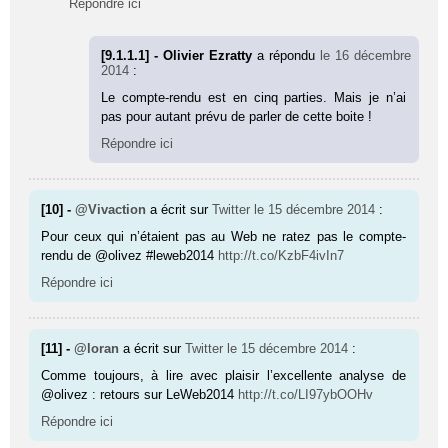
Répondre ici
[9.1.1.1] - Olivier Ezratty
a répondu
le 16 décembre
2014
:
Le compte-rendu est en cinq parties. Mais je n’ai
pas pour autant prévu de parler de cette boite !
Répondre ici
[10] -
@Vivaction
a écrit sur
Twitter
le 15 décembre 2014
:
Pour ceux qui n’étaient pas au Web ne ratez pas le compte-
rendu de @olivez #leweb2014
http://t.co/KzbF4ivIn7
Répondre ici
[11] -
@loran
a écrit sur
Twitter
le 15 décembre 2014
:
Comme toujours, à lire avec plaisir l’excellente analyse de
@olivez : retours sur LeWeb2014
http://t.co/LI97ybOOHv
Répondre ici