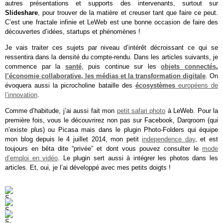
autres présentations et supports des intervenants, surtout sur
Slideshare
, pour trouver de la matière et creuser tant que faire ce peut.
C’est une fractale infinie et LeWeb est une bonne occasion de faire des
découvertes d’idées, startups et phénomènes !
Je vais traiter ces sujets par niveau d’intérêt décroissant ce qui se
ressentira dans la densité du compte-rendu. Dans les articles suivants, je
commence par la
santé
, puis continue sur les
objets connectés
,
l’économie collaborative, les médias et la transformation digitale
. On
évoquera aussi la picrocholine bataille des
écosystèmes
européens de
l’innovation
.
Comme d’habitude, j’ai aussi fait mon
petit safari photo
à LeWeb. Pour la
première fois, vous le découvrirez non pas sur Facebook, Darqroom (qui
n’existe plus) ou Picasa mais dans le plugin Photo-Folders qui équipe
mon blog depuis le 4 juillet 2014, mon petit
independence day
, et est
toujours en bêta dite “privée” et dont vous pouvez consulter le
mode
d’emploi en vidéo
. Le plugin sert aussi à intégrer les photos dans les
articles. Et, oui, je l’ai développé avec mes petits doigts !