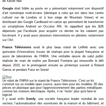
de Xavier Niel.
Google
était fidèle au poste en y présentant notamment son dispositif
d’art numérique multi-écrans (identique à celui qui est dans leur centre
culturel rue de Londres et à leur siège de Mountain Views) et en
distribuant des Google Cardboard en carton qui permettent de transformer
un smartphone Android en Occulus Rift. Ils rappellent que les $2B
dépensés par Facebook pour acquérir ce dernier ne les valaient pas
forcément. Il y avait aussi plusieurs interventions en plénière, notamment
sur l’Art.
France Télévisions
avait le plus beau stand de LeWeb avec une
quinzaine d’innovations issues de startups pour la plupart françaises et
aussi de laboratoires de l’INRIA. Une véritable œuvre de salut public
réalisée de main de maître par Bernard Fontaine qui renouvelle le défi
depuis 2010, en le prolongeant ensuite au printemps suivant à Roland
Garros et pendant Futur en Seine!
Un robot de l'INRIA sur le stand de France Télévisions. C'est un kit
construit sur un modèle open source, aussi bien pour les modèles 3D des
pièces en plastique que pour l'approvisionnement des parties métalliques
comme les moteurs électriques. Après, il ne "reste" plus qu'à faire le
logiciel.
Il y avait enfin
Somfy
, une société française leader mondial de son
secteur, l’automatisation des ouvertures de la maison et du bâtiment, et