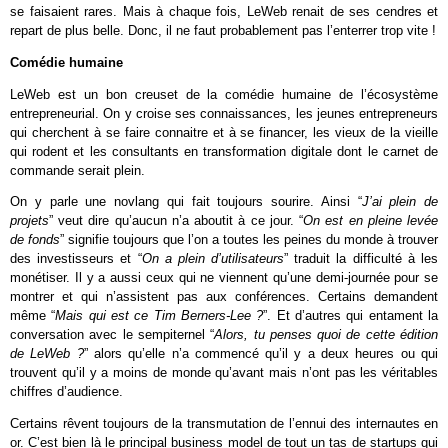
se faisaient rares. Mais à chaque fois, LeWeb renait de ses cendres et
repart de plus belle. Donc, il ne faut probablement pas l’enterrer trop vite !
Comédie humaine
LeWeb est un bon creuset de la comédie humaine de l’écosystème
entrepreneurial. On y croise ses connaissances, les jeunes entrepreneurs
qui cherchent à se faire connaitre et à se financer, les vieux de la vieille
qui rodent et les consultants en transformation digitale dont le carnet de
commande serait plein.
On y parle une novlang qui fait toujours sourire. Ainsi “
J’ai plein de
projets
” veut dire qu’aucun n’a aboutit à ce jour. “
On est en pleine levée
de fonds
” signifie toujours que l’on a toutes les peines du monde à trouver
des investisseurs et “
On a plein d’utilisateurs
” traduit la difficulté à les
monétiser. Il y a aussi ceux qui ne viennent qu’une demi-journée pour se
montrer et qui n’assistent pas aux conférences. Certains demandent
même “
Mais qui est ce Tim Berners-Lee ?
”. Et d’autres qui entament la
conversation avec le sempiternel “
Alors, tu penses quoi de cette édition
de LeWeb ?
” alors qu’elle n’a commencé qu’il y a deux heures ou qui
trouvent qu’il y a moins de monde qu’avant mais n’ont pas les véritables
chiffres d’audience.
Certains rêvent toujours de la transmutation de l’ennui des internautes en
or. C’est bien là le principal business model de tout un tas de startups qui