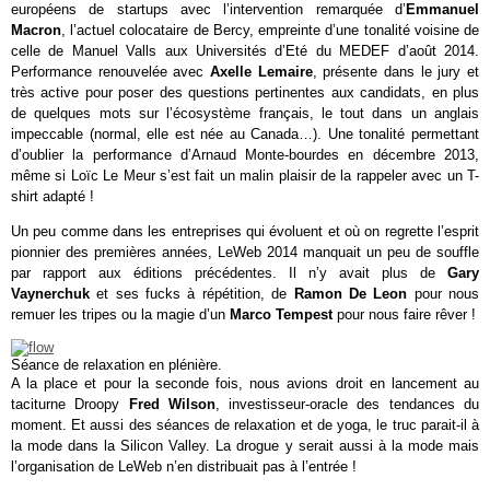
européens de startups avec l’intervention remarquée d’
Emmanuel
Macron
, l’actuel colocataire de Bercy, empreinte d’une tonalité voisine de
celle de Manuel Valls aux Universités d’Eté du MEDEF d’août 2014.
Performance renouvelée avec
Axelle Lemaire
, présente dans le jury et
très active pour poser des questions pertinentes aux candidats, en plus
de quelques mots sur l’écosystème français, le tout dans un anglais
impeccable (normal, elle est née au Canada…). Une tonalité permettant
d’oublier la performance d’Arnaud Monte-bourdes en décembre 2013,
même si Loïc Le Meur s’est fait un malin plaisir de la rappeler avec un T-
shirt adapté !
Un peu comme dans les entreprises qui évoluent et où on regrette l’esprit
pionnier des premières années, LeWeb 2014 manquait un peu de souffle
par rapport aux éditions précédentes. Il n’y avait plus de
Gary
Vaynerchuk
et ses fucks à répétition, de
Ramon De Leon
pour nous
remuer les tripes ou la magie d’un
Marco Tempest
pour nous faire rêver !
Séance de relaxation en plénière.
A la place et pour la seconde fois, nous avions droit en lancement au
taciturne Droopy
Fred Wilson
, investisseur-oracle des tendances du
moment. Et aussi des séances de relaxation et de yoga, le truc parait-il à
la mode dans la Silicon Valley. La drogue y serait aussi à la mode mais
l’organisation de LeWeb n’en distribuait pas à l’entrée !