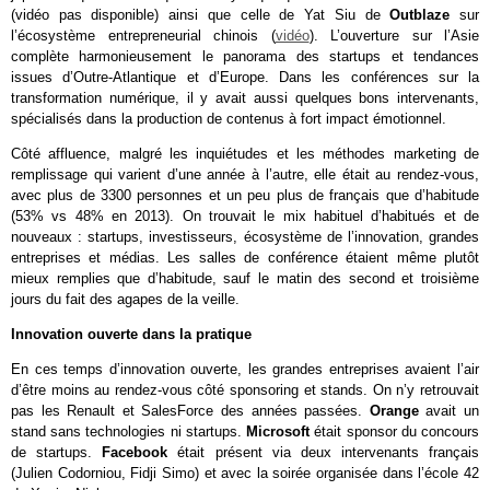
(vidéo pas disponible) ainsi que celle de Yat Siu de
Outblaze
sur
l’écosystème entrepreneurial chinois (
vidéo
). L’ouverture sur l’Asie
complète harmonieusement le panorama des startups et tendances
issues d’Outre-Atlantique et d’Europe. Dans les conférences sur la
transformation numérique, il y avait aussi quelques bons intervenants,
spécialisés dans la production de contenus à fort impact émotionnel.
Côté affluence, malgré les inquiétudes et les méthodes marketing de
remplissage qui varient d’une année à l’autre, elle était au rendez-vous,
avec plus de 3300 personnes et un peu plus de français que d’habitude
(53% vs 48% en 2013). On trouvait le mix habituel d’habitués et de
nouveaux : startups, investisseurs, écosystème de l’innovation, grandes
entreprises et médias. Les salles de conférence étaient même plutôt
mieux remplies que d’habitude, sauf le matin des second et troisième
jours du fait des agapes de la veille.
Innovation ouverte dans la pratique
En ces temps d’innovation ouverte, les grandes entreprises avaient l’air
d’être moins au rendez-vous côté sponsoring et stands. On n’y retrouvait
pas les Renault et SalesForce des années passées.
Orange
avait un
stand sans technologies ni startups.
Microsoft
était sponsor du concours
de startups.
Facebook
était présent via deux intervenants français
(Julien Codorniou, Fidji Simo) et avec la soirée organisée dans l’école 42