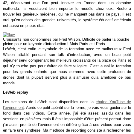
42, découvrant que l’on peut innover en France dans un domaine
inattendu. Ils voudraient bien importer le modèle chez eux. Reste à
trouver les généreux mécènes, qui ne manquent pas dans ce pays. Il est
vrai qu’en dehors des grandes universités, le système éducatif américain
est aussi en piteux état.
Croissants non consommés par Fred Wilson. Difficile de parler la bouche
pleine pour un keynote d'introduction ! Mais Paris est Paris...
LeWeb, c’est enfin le symbole de la tentation avec ce malheureux Fred
Wilson attablé pendant son talk d’introduction, avec un beau petit
déjeuner servi comprenant les meilleurs croissants de la place de Paris et
qui n’y touche pas pour éviter de faire vulgaire. C’est aussi la tentation
pour les grands enfants que nous sommes avec cette profusion de
drones dont la plupart servent plus à s’amuser qu’à améliorer ce bas
monde.
LeWeb replay
Les sessions de LeWeb sont disponibles dans la
chaîne YouTube de
l’événement
. Après ce petit apéritif sur la forme, je vais vous guider sur le
fond dans ces vidéos. Cette année, j’ai été assez assidu dans les
sessions en plénières mais il était impossible d’être présent partout donc
j’ai aussi profité de l’événement en différé grâce à ces vidéos pour vous
en faire une synthèse. Ma méthode de reporting consiste à rechercher les