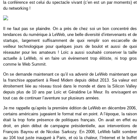
la conférence est celui du spectacle vivant (c’en est un par moments) et
du networking !
Il ne faut pas se plaindre. On a près de chez soi un bon concentré des
tendances du numérique à LeWeb, une belle diversité d’intervenants et de
startups, largement suffisamment de quoi remplir son escarcelle de
veilleur technologique pour quelques jours de boulot et aussi de quoi
réseauter pour les amateurs ! Loïc a aussi souhaité conserver la taille
actuelle à LeWeb, ni en faire un événement trop élitiste, ni trop gros
comme le Web Summit.
On se demande maintenant ce qu’il va advenir de LeWeb maintenant que
la franchise appartient à Reed Midem depuis début 2013. Sa valeur est
étroitement liée au réseau tissé dans le monde et dans la Silicon Valley
depuis plus de 10 ans par Loïc et Géraldine Le Meur. Ils envisagent en
tout cas de continuer l’aventure sur plusieurs années.
Je me rappelle qu’après la première édition de LeWeb en décembre 2006,
certains américains jugeaient le format mal en point. A l’époque, la raison
était la trop forte présence de politiques français. On avait en effet eu
droit, en plein début de campagne présidentielle, aux interventions de
François Bayrou et de Nicolas Sarkozy. En 2008, LeWeb faillit sombrer
au 104 tout juste inauguré à Paris, et où la chaleur, l’Internet et le buffet