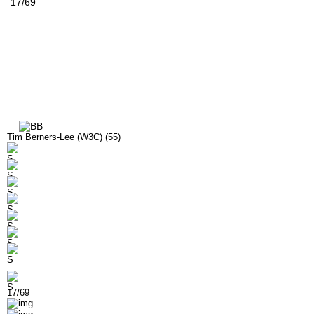
17/69
Tim Berners-Lee (W3C) (55)
17/69