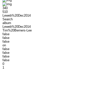
340
510
Leweb%20Dec2014
Search
album
Leweb%20Dec2014
Tim%20Berners-Lee
false
false
false
on
false
false
false
false
0
1