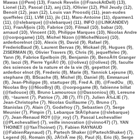
Mawas (@Pem)
(13),
Franck Revelin (@FranckAtDell)
(13),
Lionel
(12),
Pascal
(12),
anj
(12),
/Olivier
(12),
Phil Jeudy
(12),
Benoit
(12),
jean
(12),
Louis van Proosdij
(11),
jean-eudes
queffelec
(11),
LVM
(11),
jlc
(11),
Marc-Antoine
(11),
dparmen1
(11),
(@slebarque) (@slebarque)
(11),
INFO (@LINKANDEV)
(11),
FranÃ§ois
(10),
Fabrice
(10),
Filmail
(10),
babar
(10),
arnaud
(10),
Vincent
(10),
Philippe Marques
(10),
Nicolas Andre
(@corpogame)
(10),
Michel Nizon (@MichelNizon)
(10),
arderborelnot
(10),
Alexis
(9),
David
(9),
Rafael
(9),
FredericBaud
(9),
Laurent Bervas
(9),
Mickael
(9),
Hugues
(9),
ZISERMAN
(9),
Olivier Travers
(9),
Chris
(9),
jequeffelec
(9),
Yann
(9),
Fabrice Epelboin
(9),
Benjamin
(9),
BenoÃ®t Granger
(9),
laozi
(9),
Pierre YgriÃ©
(9),
(@olivez) (@olivez)
(9),
faculte
des sciences de la nature et de la vie
(9),
gepettot
(9),
arderbor elnot
(9),
Frederic
(8),
Marie
(8),
Yannick Lejeune
(8),
stephane
(8),
BScache
(8),
Michel
(8),
Daniel
(8),
Emmanuel
(8),
Jean-Philippe
(8),
startuper
(8),
Fred A.
(8),
@FredOu_
(8),
Nicolas Bry (@NicoBry)
(8),
@corpogame
(8),
fabienne billat
(@fadouce)
(8),
Bruno Lamouroux (@Dassoniou)
(8),
Lereune
(8),
~laurent
(7),
Patrice
(7),
JB
(7),
ITI
(7),
Julien Ã‰LIE
(7),
Jean-Christophe
(7),
Nicolas Guillaume
(7),
Bruno
(7),
Stanislas
(7),
Alain
(7),
Godefroy
(7),
Sebastien
(7),
Serge
Meunier
(7),
Pimpin
(7),
Lebarque StÃ©phane (@slebarque)
(7),
Jean-Renaud ROY (@jr_roy)
(7),
Pascal Lechevallier
(@PLechevallier)
(7),
veille innovation (@vinno47)
(7),
YAN
THOINET (@YanThoinet)
(7),
Fabien RAYNAUD
(@FabienRaynaud)
(7),
Partech Shaker (@PartechShaker)
(7),
Legend
(6),
Romain
(6),
JÃ©rÃ´me
(6),
Paul
(6),
Eric
(6),
Serge