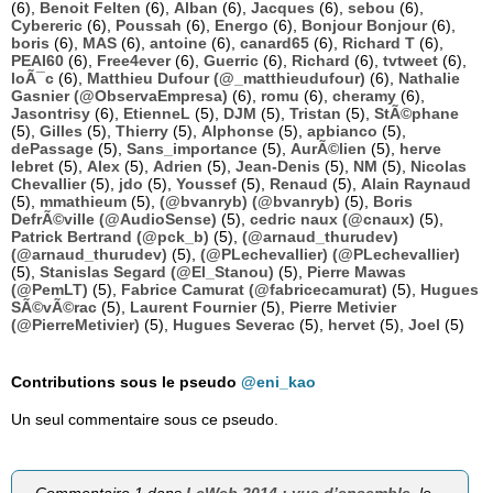
(6),
Benoit Felten
(6),
Alban
(6),
Jacques
(6),
sebou
(6),
Cybereric
(6),
Poussah
(6),
Energo
(6),
Bonjour Bonjour
(6),
boris
(6),
MAS
(6),
antoine
(6),
canard65
(6),
Richard T
(6),
PEAI60
(6),
Free4ever
(6),
Guerric
(6),
Richard
(6),
tvtweet
(6),
loÃ¯c
(6),
Matthieu Dufour (@_matthieudufour)
(6),
Nathalie
Gasnier (@ObservaEmpresa)
(6),
romu
(6),
cheramy
(6),
Jasontrisy
(6),
EtienneL
(5),
DJM
(5),
Tristan
(5),
StÃ©phane
(5),
Gilles
(5),
Thierry
(5),
Alphonse
(5),
apbianco
(5),
dePassage
(5),
Sans_importance
(5),
AurÃ©lien
(5),
herve
lebret
(5),
Alex
(5),
Adrien
(5),
Jean-Denis
(5),
NM
(5),
Nicolas
Chevallier
(5),
jdo
(5),
Youssef
(5),
Renaud
(5),
Alain Raynaud
(5),
mmathieum
(5),
(@bvanryb) (@bvanryb)
(5),
Boris
DefrÃ©ville (@AudioSense)
(5),
cedric naux (@cnaux)
(5),
Patrick Bertrand (@pck_b)
(5),
(@arnaud_thurudev)
(@arnaud_thurudev)
(5),
(@PLechevallier) (@PLechevallier)
(5),
Stanislas Segard (@El_Stanou)
(5),
Pierre Mawas
(@PemLT)
(5),
Fabrice Camurat (@fabricecamurat)
(5),
Hugues
SÃ©vÃ©rac
(5),
Laurent Fournier
(5),
Pierre Metivier
(@PierreMetivier)
(5),
Hugues Severac
(5),
hervet
(5),
Joel
(5)
Contributions sous le pseudo
@eni_kao
Un seul commentaire sous ce pseudo.