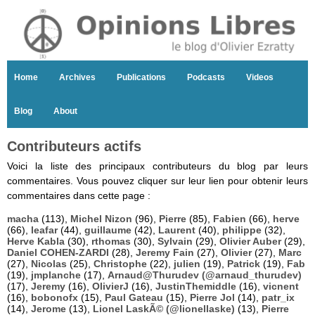
Home
Archives
Publications
Podcasts
Videos
Blog
About
Contributeurs actifs
Voici la liste des principaux contributeurs du blog par leurs
commentaires. Vous pouvez cliquer sur leur lien pour obtenir leurs
commentaires dans cette page :
macha
(113),
Michel Nizon
(96),
Pierre
(85),
Fabien
(66),
herve
(66),
leafar
(44),
guillaume
(42),
Laurent
(40),
philippe
(32),
Herve Kabla
(30),
rthomas
(30),
Sylvain
(29),
Olivier Auber
(29),
Daniel COHEN-ZARDI
(28),
Jeremy Fain
(27),
Olivier
(27),
Marc
(27),
Nicolas
(25),
Christophe
(22),
julien
(19),
Patrick
(19),
Fab
(19),
jmplanche
(17),
Arnaud@Thurudev (@arnaud_thurudev)
(17),
Jeremy
(16),
OlivierJ
(16),
JustinThemiddle
(16),
vicnent
(16),
bobonofx
(15),
Paul Gateau
(15),
Pierre Jol
(14),
patr_ix
(14),
Jerome
(13),
Lionel LaskÃ© (@lionellaske)
(13),
Pierre