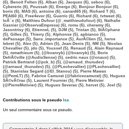
(6),
Benoit Felten
(6),
Alban
(6),
Jacques
(6),
sebou
(6),
Cybereric
(6),
Poussah
(6),
Energo
(6),
Bonjour Bonjour
(6),
boris
(6),
MAS
(6),
antoine
(6),
canard65
(6),
Richard T
(6),
PEAI60
(6),
Free4ever
(6),
Guerric
(6),
Richard
(6),
tvtweet
(6),
loÃ¯c
(6),
Matthieu Dufour (@_matthieudufour)
(6),
Nathalie
Gasnier (@ObservaEmpresa)
(6),
romu
(6),
cheramy
(6),
Jasontrisy
(6),
EtienneL
(5),
DJM
(5),
Tristan
(5),
StÃ©phane
(5),
Gilles
(5),
Thierry
(5),
Alphonse
(5),
apbianco
(5),
dePassage
(5),
Sans_importance
(5),
AurÃ©lien
(5),
herve
lebret
(5),
Alex
(5),
Adrien
(5),
Jean-Denis
(5),
NM
(5),
Nicolas
Chevallier
(5),
jdo
(5),
Youssef
(5),
Renaud
(5),
Alain Raynaud
(5),
mmathieum
(5),
(@bvanryb) (@bvanryb)
(5),
Boris
DefrÃ©ville (@AudioSense)
(5),
cedric naux (@cnaux)
(5),
Patrick Bertrand (@pck_b)
(5),
(@arnaud_thurudev)
(@arnaud_thurudev)
(5),
(@PLechevallier) (@PLechevallier)
(5),
Stanislas Segard (@El_Stanou)
(5),
Pierre Mawas
(@PemLT)
(5),
Fabrice Camurat (@fabricecamurat)
(5),
Hugues
SÃ©vÃ©rac
(5),
Laurent Fournier
(5),
Pierre Metivier
(@PierreMetivier)
(5),
Hugues Severac
(5),
hervet
(5),
Joel
(5)
Contributions sous le pseudo
Isa
Un seul commentaire sous ce pseudo.