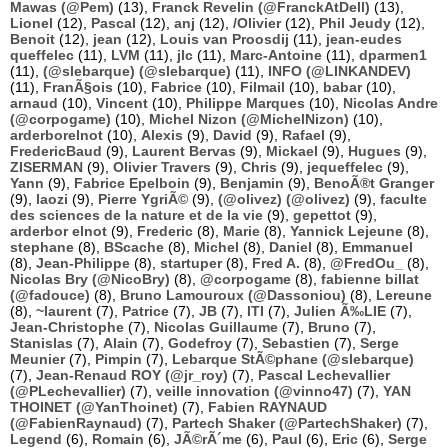
Mawas (@Pem)
(13),
Franck Revelin (@FranckAtDell)
(13),
Lionel
(12),
Pascal
(12),
anj
(12),
/Olivier
(12),
Phil Jeudy
(12),
Benoit
(12),
jean
(12),
Louis van Proosdij
(11),
jean-eudes
queffelec
(11),
LVM
(11),
jlc
(11),
Marc-Antoine
(11),
dparmen1
(11),
(@slebarque) (@slebarque)
(11),
INFO (@LINKANDEV)
(11),
FranÃ§ois
(10),
Fabrice
(10),
Filmail
(10),
babar
(10),
arnaud
(10),
Vincent
(10),
Philippe Marques
(10),
Nicolas Andre
(@corpogame)
(10),
Michel Nizon (@MichelNizon)
(10),
arderborelnot
(10),
Alexis
(9),
David
(9),
Rafael
(9),
FredericBaud
(9),
Laurent Bervas
(9),
Mickael
(9),
Hugues
(9),
ZISERMAN
(9),
Olivier Travers
(9),
Chris
(9),
jequeffelec
(9),
Yann
(9),
Fabrice Epelboin
(9),
Benjamin
(9),
BenoÃ®t Granger
(9),
laozi
(9),
Pierre YgriÃ©
(9),
(@olivez) (@olivez)
(9),
faculte
des sciences de la nature et de la vie
(9),
gepettot
(9),
arderbor elnot
(9),
Frederic
(8),
Marie
(8),
Yannick Lejeune
(8),
stephane
(8),
BScache
(8),
Michel
(8),
Daniel
(8),
Emmanuel
(8),
Jean-Philippe
(8),
startuper
(8),
Fred A.
(8),
@FredOu_
(8),
Nicolas Bry (@NicoBry)
(8),
@corpogame
(8),
fabienne billat
(@fadouce)
(8),
Bruno Lamouroux (@Dassoniou)
(8),
Lereune
(8),
~laurent
(7),
Patrice
(7),
JB
(7),
ITI
(7),
Julien Ã‰LIE
(7),
Jean-Christophe
(7),
Nicolas Guillaume
(7),
Bruno
(7),
Stanislas
(7),
Alain
(7),
Godefroy
(7),
Sebastien
(7),
Serge
Meunier
(7),
Pimpin
(7),
Lebarque StÃ©phane (@slebarque)
(7),
Jean-Renaud ROY (@jr_roy)
(7),
Pascal Lechevallier
(@PLechevallier)
(7),
veille innovation (@vinno47)
(7),
YAN
THOINET (@YanThoinet)
(7),
Fabien RAYNAUD
(@FabienRaynaud)
(7),
Partech Shaker (@PartechShaker)
(7),
Legend
(6),
Romain
(6),
JÃ©rÃ´me
(6),
Paul
(6),
Eric
(6),
Serge