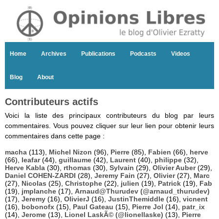
Home
Archives
Publications
Podcasts
Videos
Blog
About
Contributeurs actifs
Voici la liste des principaux contributeurs du blog par leurs
commentaires. Vous pouvez cliquer sur leur lien pour obtenir leurs
commentaires dans cette page :
macha
(113),
Michel Nizon
(96),
Pierre
(85),
Fabien
(66),
herve
(66),
leafar
(44),
guillaume
(42),
Laurent
(40),
philippe
(32),
Herve Kabla
(30),
rthomas
(30),
Sylvain
(29),
Olivier Auber
(29),
Daniel COHEN-ZARDI
(28),
Jeremy Fain
(27),
Olivier
(27),
Marc
(27),
Nicolas
(25),
Christophe
(22),
julien
(19),
Patrick
(19),
Fab
(19),
jmplanche
(17),
Arnaud@Thurudev (@arnaud_thurudev)
(17),
Jeremy
(16),
OlivierJ
(16),
JustinThemiddle
(16),
vicnent
(16),
bobonofx
(15),
Paul Gateau
(15),
Pierre Jol
(14),
patr_ix
(14),
Jerome
(13),
Lionel LaskÃ© (@lionellaske)
(13),
Pierre