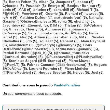
(6),
Benoit Felten
(6),
Alban
(6),
Jacques
(6),
sebou
(6),
Cybereric
(6),
Poussah
(6),
Energo
(6),
Bonjour Bonjour
(6),
boris
(6),
MAS
(6),
antoine
(6),
canard65
(6),
Richard T
(6),
PEAI60
(6),
Free4ever
(6),
Guerric
(6),
Richard
(6),
tvtweet
(6),
loÃ¯c
(6),
Matthieu Dufour (@_matthieudufour)
(6),
Nathalie
Gasnier (@ObservaEmpresa)
(6),
romu
(6),
cheramy
(6),
Jasontrisy
(6),
EtienneL
(5),
DJM
(5),
Tristan
(5),
StÃ©phane
(5),
Gilles
(5),
Thierry
(5),
Alphonse
(5),
apbianco
(5),
dePassage
(5),
Sans_importance
(5),
AurÃ©lien
(5),
herve
lebret
(5),
Alex
(5),
Adrien
(5),
Jean-Denis
(5),
NM
(5),
Nicolas
Chevallier
(5),
jdo
(5),
Youssef
(5),
Renaud
(5),
Alain Raynaud
(5),
mmathieum
(5),
(@bvanryb) (@bvanryb)
(5),
Boris
DefrÃ©ville (@AudioSense)
(5),
cedric naux (@cnaux)
(5),
Patrick Bertrand (@pck_b)
(5),
(@arnaud_thurudev)
(@arnaud_thurudev)
(5),
(@PLechevallier) (@PLechevallier)
(5),
Stanislas Segard (@El_Stanou)
(5),
Pierre Mawas
(@PemLT)
(5),
Fabrice Camurat (@fabricecamurat)
(5),
Hugues
SÃ©vÃ©rac
(5),
Laurent Fournier
(5),
Pierre Metivier
(@PierreMetivier)
(5),
Hugues Severac
(5),
hervet
(5),
Joel
(5)
Contributions sous le pseudo
PauldePanafieu
Un seul commentaire sous ce pseudo.