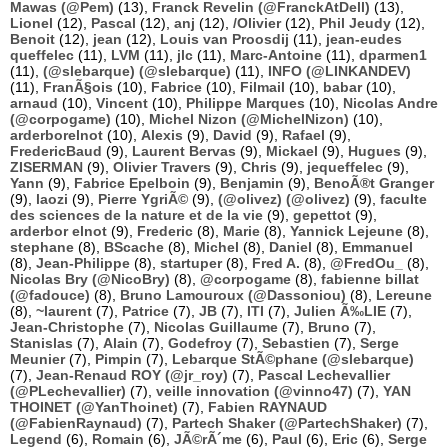
Mawas (@Pem)
(13),
Franck Revelin (@FranckAtDell)
(13),
Lionel
(12),
Pascal
(12),
anj
(12),
/Olivier
(12),
Phil Jeudy
(12),
Benoit
(12),
jean
(12),
Louis van Proosdij
(11),
jean-eudes
queffelec
(11),
LVM
(11),
jlc
(11),
Marc-Antoine
(11),
dparmen1
(11),
(@slebarque) (@slebarque)
(11),
INFO (@LINKANDEV)
(11),
FranÃ§ois
(10),
Fabrice
(10),
Filmail
(10),
babar
(10),
arnaud
(10),
Vincent
(10),
Philippe Marques
(10),
Nicolas Andre
(@corpogame)
(10),
Michel Nizon (@MichelNizon)
(10),
arderborelnot
(10),
Alexis
(9),
David
(9),
Rafael
(9),
FredericBaud
(9),
Laurent Bervas
(9),
Mickael
(9),
Hugues
(9),
ZISERMAN
(9),
Olivier Travers
(9),
Chris
(9),
jequeffelec
(9),
Yann
(9),
Fabrice Epelboin
(9),
Benjamin
(9),
BenoÃ®t Granger
(9),
laozi
(9),
Pierre YgriÃ©
(9),
(@olivez) (@olivez)
(9),
faculte
des sciences de la nature et de la vie
(9),
gepettot
(9),
arderbor elnot
(9),
Frederic
(8),
Marie
(8),
Yannick Lejeune
(8),
stephane
(8),
BScache
(8),
Michel
(8),
Daniel
(8),
Emmanuel
(8),
Jean-Philippe
(8),
startuper
(8),
Fred A.
(8),
@FredOu_
(8),
Nicolas Bry (@NicoBry)
(8),
@corpogame
(8),
fabienne billat
(@fadouce)
(8),
Bruno Lamouroux (@Dassoniou)
(8),
Lereune
(8),
~laurent
(7),
Patrice
(7),
JB
(7),
ITI
(7),
Julien Ã‰LIE
(7),
Jean-Christophe
(7),
Nicolas Guillaume
(7),
Bruno
(7),
Stanislas
(7),
Alain
(7),
Godefroy
(7),
Sebastien
(7),
Serge
Meunier
(7),
Pimpin
(7),
Lebarque StÃ©phane (@slebarque)
(7),
Jean-Renaud ROY (@jr_roy)
(7),
Pascal Lechevallier
(@PLechevallier)
(7),
veille innovation (@vinno47)
(7),
YAN
THOINET (@YanThoinet)
(7),
Fabien RAYNAUD
(@FabienRaynaud)
(7),
Partech Shaker (@PartechShaker)
(7),
Legend
(6),
Romain
(6),
JÃ©rÃ´me
(6),
Paul
(6),
Eric
(6),
Serge