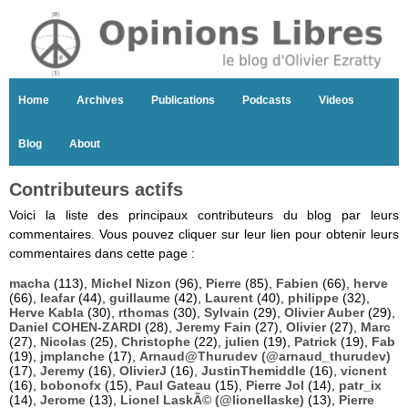
Home
Archives
Publications
Podcasts
Videos
Blog
About
Contributeurs actifs
Voici la liste des principaux contributeurs du blog par leurs
commentaires. Vous pouvez cliquer sur leur lien pour obtenir leurs
commentaires dans cette page :
macha
(113),
Michel Nizon
(96),
Pierre
(85),
Fabien
(66),
herve
(66),
leafar
(44),
guillaume
(42),
Laurent
(40),
philippe
(32),
Herve Kabla
(30),
rthomas
(30),
Sylvain
(29),
Olivier Auber
(29),
Daniel COHEN-ZARDI
(28),
Jeremy Fain
(27),
Olivier
(27),
Marc
(27),
Nicolas
(25),
Christophe
(22),
julien
(19),
Patrick
(19),
Fab
(19),
jmplanche
(17),
Arnaud@Thurudev (@arnaud_thurudev)
(17),
Jeremy
(16),
OlivierJ
(16),
JustinThemiddle
(16),
vicnent
(16),
bobonofx
(15),
Paul Gateau
(15),
Pierre Jol
(14),
patr_ix
(14),
Jerome
(13),
Lionel LaskÃ© (@lionellaske)
(13),
Pierre