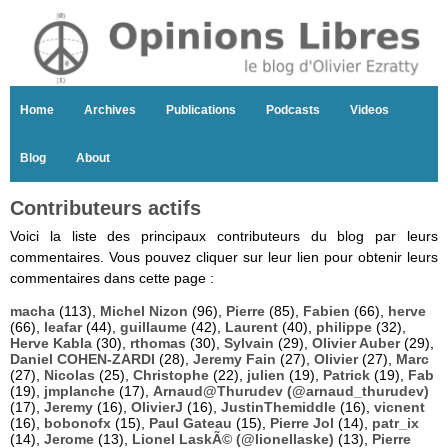
Home
Archives
Publications
Podcasts
Videos
Blog
About
Contributeurs actifs
Voici la liste des principaux contributeurs du blog par leurs
commentaires. Vous pouvez cliquer sur leur lien pour obtenir leurs
commentaires dans cette page :
macha
(113),
Michel Nizon
(96),
Pierre
(85),
Fabien
(66),
herve
(66),
leafar
(44),
guillaume
(42),
Laurent
(40),
philippe
(32),
Herve Kabla
(30),
rthomas
(30),
Sylvain
(29),
Olivier Auber
(29),
Daniel COHEN-ZARDI
(28),
Jeremy Fain
(27),
Olivier
(27),
Marc
(27),
Nicolas
(25),
Christophe
(22),
julien
(19),
Patrick
(19),
Fab
(19),
jmplanche
(17),
Arnaud@Thurudev (@arnaud_thurudev)
(17),
Jeremy
(16),
OlivierJ
(16),
JustinThemiddle
(16),
vicnent
(16),
bobonofx
(15),
Paul Gateau
(15),
Pierre Jol
(14),
patr_ix
(14),
Jerome
(13),
Lionel LaskÃ© (@lionellaske)
(13),
Pierre