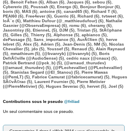
(6),
Benoit Felten
(6),
Alban
(6),
Jacques
(6),
sebou
(6),
Cybereric
(6),
Poussah
(6),
Energo
(6),
Bonjour Bonjour
(6),
boris
(6),
MAS
(6),
antoine
(6),
canard65
(6),
Richard T
(6),
PEAI60
(6),
Free4ever
(6),
Guerric
(6),
Richard
(6),
tvtweet
(6),
loÃ¯c
(6),
Matthieu Dufour (@_matthieudufour)
(6),
Nathalie
Gasnier (@ObservaEmpresa)
(6),
romu
(6),
cheramy
(6),
Jasontrisy
(6),
EtienneL
(5),
DJM
(5),
Tristan
(5),
StÃ©phane
(5),
Gilles
(5),
Thierry
(5),
Alphonse
(5),
apbianco
(5),
dePassage
(5),
Sans_importance
(5),
AurÃ©lien
(5),
herve
lebret
(5),
Alex
(5),
Adrien
(5),
Jean-Denis
(5),
NM
(5),
Nicolas
Chevallier
(5),
jdo
(5),
Youssef
(5),
Renaud
(5),
Alain Raynaud
(5),
mmathieum
(5),
(@bvanryb) (@bvanryb)
(5),
Boris
DefrÃ©ville (@AudioSense)
(5),
cedric naux (@cnaux)
(5),
Patrick Bertrand (@pck_b)
(5),
(@arnaud_thurudev)
(@arnaud_thurudev)
(5),
(@PLechevallier) (@PLechevallier)
(5),
Stanislas Segard (@El_Stanou)
(5),
Pierre Mawas
(@PemLT)
(5),
Fabrice Camurat (@fabricecamurat)
(5),
Hugues
SÃ©vÃ©rac
(5),
Laurent Fournier
(5),
Pierre Metivier
(@PierreMetivier)
(5),
Hugues Severac
(5),
hervet
(5),
Joel
(5)
Contributions sous le pseudo
@friliad
Un seul commentaire sous ce pseudo.