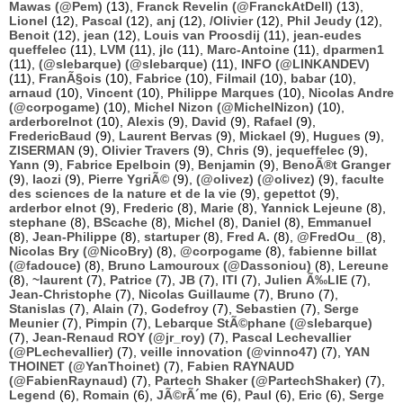
Mawas (@Pem)
(13),
Franck Revelin (@FranckAtDell)
(13),
Lionel
(12),
Pascal
(12),
anj
(12),
/Olivier
(12),
Phil Jeudy
(12),
Benoit
(12),
jean
(12),
Louis van Proosdij
(11),
jean-eudes
queffelec
(11),
LVM
(11),
jlc
(11),
Marc-Antoine
(11),
dparmen1
(11),
(@slebarque) (@slebarque)
(11),
INFO (@LINKANDEV)
(11),
FranÃ§ois
(10),
Fabrice
(10),
Filmail
(10),
babar
(10),
arnaud
(10),
Vincent
(10),
Philippe Marques
(10),
Nicolas Andre
(@corpogame)
(10),
Michel Nizon (@MichelNizon)
(10),
arderborelnot
(10),
Alexis
(9),
David
(9),
Rafael
(9),
FredericBaud
(9),
Laurent Bervas
(9),
Mickael
(9),
Hugues
(9),
ZISERMAN
(9),
Olivier Travers
(9),
Chris
(9),
jequeffelec
(9),
Yann
(9),
Fabrice Epelboin
(9),
Benjamin
(9),
BenoÃ®t Granger
(9),
laozi
(9),
Pierre YgriÃ©
(9),
(@olivez) (@olivez)
(9),
faculte
des sciences de la nature et de la vie
(9),
gepettot
(9),
arderbor elnot
(9),
Frederic
(8),
Marie
(8),
Yannick Lejeune
(8),
stephane
(8),
BScache
(8),
Michel
(8),
Daniel
(8),
Emmanuel
(8),
Jean-Philippe
(8),
startuper
(8),
Fred A.
(8),
@FredOu_
(8),
Nicolas Bry (@NicoBry)
(8),
@corpogame
(8),
fabienne billat
(@fadouce)
(8),
Bruno Lamouroux (@Dassoniou)
(8),
Lereune
(8),
~laurent
(7),
Patrice
(7),
JB
(7),
ITI
(7),
Julien Ã‰LIE
(7),
Jean-Christophe
(7),
Nicolas Guillaume
(7),
Bruno
(7),
Stanislas
(7),
Alain
(7),
Godefroy
(7),
Sebastien
(7),
Serge
Meunier
(7),
Pimpin
(7),
Lebarque StÃ©phane (@slebarque)
(7),
Jean-Renaud ROY (@jr_roy)
(7),
Pascal Lechevallier
(@PLechevallier)
(7),
veille innovation (@vinno47)
(7),
YAN
THOINET (@YanThoinet)
(7),
Fabien RAYNAUD
(@FabienRaynaud)
(7),
Partech Shaker (@PartechShaker)
(7),
Legend
(6),
Romain
(6),
JÃ©rÃ´me
(6),
Paul
(6),
Eric
(6),
Serge