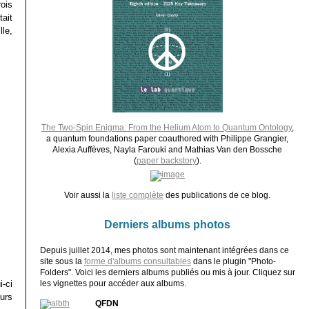
rois
ait
le,
The Two-Spin Enigma: From the Helium Atom to Quantum Ontology
,
a quantum foundations paper coauthored with Philippe Grangier,
Alexia Auffèves, Nayla Farouki and Mathias Van den Bossche
(
paper backstory
).
Voir aussi la
liste complète
des publications de ce blog.
Derniers albums photos
Depuis juillet 2014, mes photos sont maintenant intégrées dans ce
site sous la
forme d'albums consultables
dans le plugin "Photo-
Folders". Voici les derniers albums publiés ou mis à jour. Cliquez sur
-ci
les vignettes pour accéder aux albums.
urs
QFDN