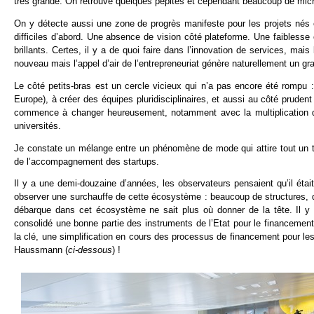
très grande. On retrouve quelques pépites et cependant beaucoup de micro
On y détecte aussi une zone de progrès manifeste pour les projets nés e
difficiles d’abord. Une absence de vision côté plateforme. Une faibles
brillants. Certes, il y a de quoi faire dans l’innovation de services, mai
nouveau mais l’appel d’air de l’entrepreneuriat génère naturellement un gra
Le côté petits-bras est un cercle vicieux qui n’a pas encore été rompu :
Europe), à créer des équipes pluridisciplinaires, et aussi au côté prudent
commence à changer heureusement, notamment avec la multiplication de
universités.
Je constate un mélange entre un phénomène de mode qui attire tout un t
de l’accompagnement des startups.
Il y a une demi-douzaine d’années, les observateurs pensaient qu’il était
observer une surchauffe de cette écosystème : beaucoup de structures, d
débarque dans cet écosystème ne sait plus où donner de la tête. Il y 
consolidé une bonne partie des instruments de l’Etat pour le financement
la clé, une simplification en cours des processus de financement pour le
Haussmann (
ci-dessous
) !