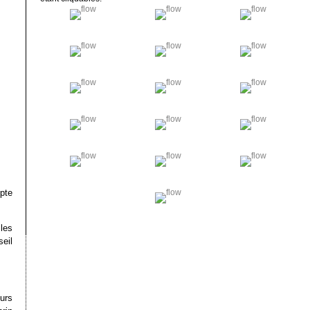
pte
les
seil
eurs