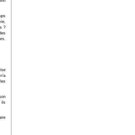
rin
tups
vie,
ts ?
des
urs.
rise
n’a
les
 son
 ils
aire