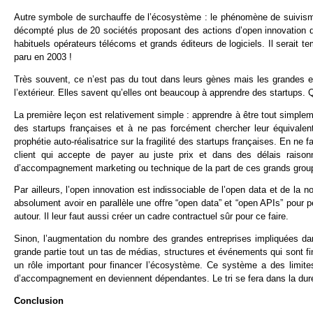
Autre symbole de surchauffe de l’écosystème : le phénomène de suivisme
décompté plus de 20 sociétés proposant des actions d’open innovation dan
habituels opérateurs télécoms et grands éditeurs de logiciels. Il serait te
paru en 2003 !
Très souvent, ce n’est pas du tout dans leurs gènes mais les grandes en
l’extérieur. Elles savent qu’elles ont beaucoup à apprendre des startups. 
La première leçon est relativement simple : apprendre à être tout simpl
des startups françaises et à ne pas forcément chercher leur équivalent
prophétie auto-réalisatrice sur la fragilité des startups françaises. En ne fa
client qui accepte de payer au juste prix et dans des délais raisonn
d’accompagnement marketing ou technique de la part de ces grands grou
Par ailleurs, l’open innovation est indissociable de l’open data et de la
absolument avoir en parallèle une offre “open data” et “open APIs” pour pe
autour. Il leur faut aussi créer un cadre contractuel sûr pour ce faire.
Sinon, l’augmentation du nombre des grandes entreprises impliquées dan
grande partie tout un tas de médias, structures et événements qui sont f
un rôle important pour financer l’écosystème. Ce système a des limites
d’accompagnement en deviennent dépendantes. Le tri se fera dans la dur
Conclusion