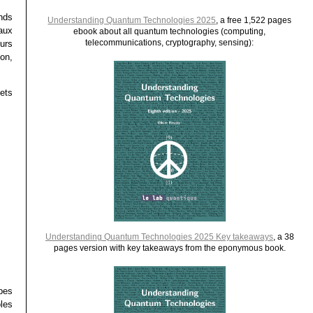
nds
Understanding Quantum Technologies 2025
, a free 1,522 pages
aux
ebook about all quantum technologies (computing,
telecommunications, cryptography, sensing):
urs
on,
ets
Understanding Quantum Technologies 2025 Key takeaways
, a 38
pages version with key takeaways from the eponymous book.
pes
les