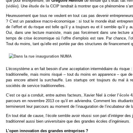
que pour entreprendre, tel
Grégoire Henrion
de Mindie qui s’était fait
re
(
vidéo
). Une
étude de la CCIP
tendrait à montrer que ce phénomène s’amp
Heureusement que tous ne veulent en tout cas pas devenir entrepreneurs ! 
? C’est un paradoxe macro-économique : si tout le monde était entrepreneu
de l’effort et du risque est telle qu’il y a toujours eu et il semble qu’il
Oui, dans une lecture marxiste, mais pas forcément dans une lecture ac
temps de crise économique où l’offre d’emplois est rare. Par chance, l’of
Tout du moins, tant qu’elle est portée par des structures de financement q
L’écosystème a en fait besoin d’une acceptation intermédiaire du risque : 
traditionnelle, mais moins risqué – tout du moins en apparence – que de
pas encore atteint la surchauffe. Les startups ont toujours du mal à 
sociétés de service traditionnelles.
C’est ce qui a conduit, entre autres facteurs, Xavier Niel à créer
l’école 4
parcours en novembre 2013 ce qu’il en adviendra. Comment les étudiants se
termineront leur parcours au moment de l’inauguration de l’incubateur de 
En tout état de cause, l’école semble avoir réussi son pari d’intégrer des
traditionnel aussi bien universitaire que des grandes écoles d’ingénieurs.
L’open innovation des grandes entreprises ?