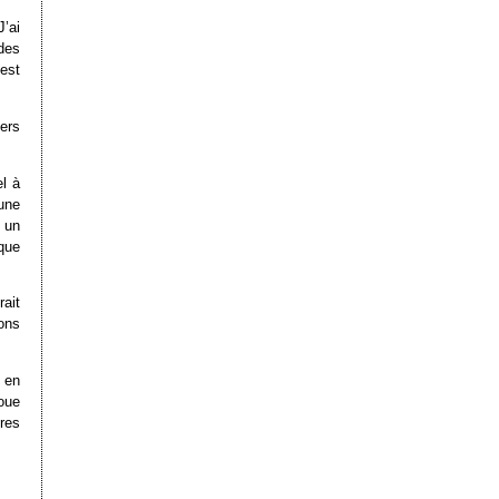
’ai
des
est
ers
el à
une
i un
que
rait
ions
 en
oue
res