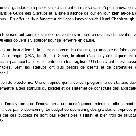
 des grandes entreprises qui se lancent en masse dans l’open innovation. J
s le Guide des Startups et la liste s’allonge de jour en jour, bien au-delà 
mps ! En effet, le livre fondateur de l’open innovation de
Henri Chesbrough
treprises ont compris qu’elles doivent ouvrir leurs processus d’innovation v
Qu’elles doivent s’y sourcer pour se remettre en cause.
ement un
bon client
! Un client qui prend des risques, qui accepte de faire app
 à l’étranger (USA, Israël, …). Sinon, le client réalise systématiquement 
isant pas appel à elles, il contribue à les fragiliser ! Un bon client, c’est auss
ables. Bref, les startups ont plus besoin de clients et de partenaires 
pes !
 notion de plateforme. Une entreprise qui lance son programme de startups dev
rmettre à des startups du logiciel et de l’Internet de construire des applicat
s l’écosystème de l’innovation a une conséquence indirecte : elle alimente
inancés par le sponsoring. Le budget de sponsoring des grandes entreprises j
 car ces budgets ne sont pas extensibles à l’infini et bien trop de structu
ée !