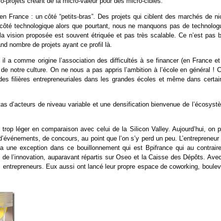
-projets créant de la micro-valeur pour des micro-cibles.
n France : un côté “petits-bras”. Des projets qui ciblent des marchés de ni
se côté technologique alors que pourtant, nous ne manquons pas de technolog
s la vision proposée est souvent étriquée et pas très scalable. Ce n’est pas 
nd nombre de projets ayant ce profil là.
 il a comme origine l’association des difficultés à se financer (en France et
 de notre culture. On ne nous a pas appris l’ambition à l’école en général ! 
s filières entrepreneuriales dans les grandes écoles et même dans certai
as d’acteurs de niveau variable et une densification bienvenue de l’écosyst
 trop léger en comparaison avec celui de la Silicon Valley. Aujourd’hui, on 
’événements, de concours, au point que l’on s’y perd un peu. L’entrepreneur 
a une exception dans ce bouillonnement qui est Bpifrance qui au contraire
 de l’innovation, auparavant répartis sur Oseo et la Caisse des Dépôts. Avec
s entrepreneurs. Eux aussi ont lancé leur propre espace de coworking, boulev