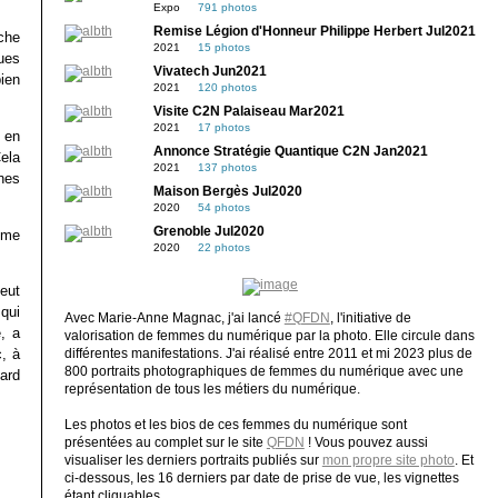
Expo
791 photos
Remise Légion d'Honneur Philippe Herbert Jul2021
che
2021
15 photos
ues
Vivatech Jun2021
bien
2021
120 photos
Visite C2N Palaiseau Mar2021
2021
17 photos
 en
Annonce Stratégie Quantique C2N Jan2021
Cela
2021
137 photos
nes
Maison Bergès Jul2020
2020
54 photos
Grenoble Jul2020
ème
2020
22 photos
peut
qui
Avec Marie-Anne Magnac, j'ai lancé
#QFDN
, l'initiative de
, a
valorisation de femmes du numérique par la photo. Elle circule dans
, à
différentes manifestations. J'ai réalisé entre 2011 et mi 2023 plus de
800 portraits photographiques de femmes du numérique avec une
ard
représentation de tous les métiers du numérique.
Les photos et les bios de ces femmes du numérique sont
présentées au complet sur le site
QFDN
! Vous pouvez aussi
visualiser les derniers portraits publiés sur
mon propre site photo
. Et
ci-dessous, les 16 derniers par date de prise de vue, les vignettes
étant cliquables.