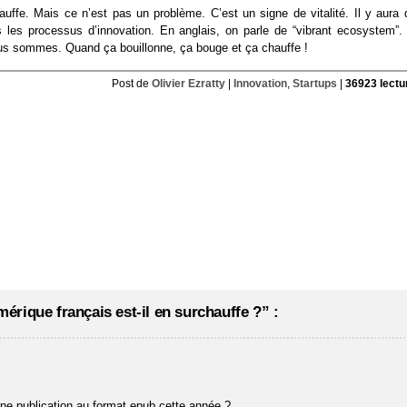
chauffe. Mais ce n’est pas un problème. C’est un signe de vitalité. Il y aura
s les processus d’innovation. En anglais, on parle de “vibrant ecosystem”.
e nous sommes. Quand ça bouillonne, ça bouge et ça chauffe !
Post de
Olivier Ezratty
|
Innovation
,
Startups
|
36923 lectu
rique français est-il en surchauffe ?” :
 une publication au format epub cette année ?